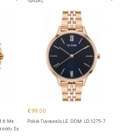
€
99.00
1.6 Με
Ρολόι Γυναικείο LE DOM LD.1275-7
τσάλι Σε