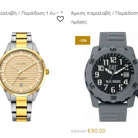
ραλαβή / Παράδoση 1 έως 3
Άμεση παραλαβή / Παράδoση
ημέρες
-10%
Original
Η
€
80.00
€
89.00
price
τρέχουσα