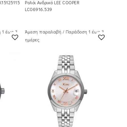
K15125115
Ρολόι Ανδρικό LEE COOPER
LC06916.539
 1 έως 3
Άμεση παραλαβή / Παράδoση 1 έως 3
ημέρες