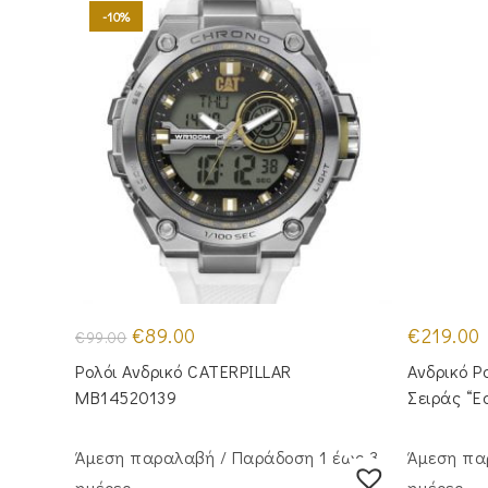
-10%
Original
Η
€
89.00
€
219.00
€
99.00
price
τρέχουσα
was:
τιμή
Ρολόι Ανδρικό CATERPILLAR
Ανδρικό Ρ
€99.00.
είναι:
€89.00.
MB14520139
Σειράς “
Άμεση παραλαβή / Παράδoση 1 έως 3
Άμεση πα
ημέρες
ημέρες