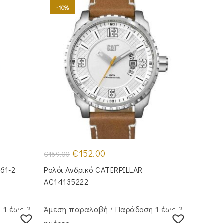
-10%
Original
Η
€
152.00
€
169.00
price
τρέχουσα
was:
τιμή
261-2
Ρολόι Ανδρικό CATERPILLAR
€169.00.
είναι:
€152.00.
AC14135222
 1 έως 3
Άμεση παραλαβή / Παράδoση 1 έως 3
ημέρες