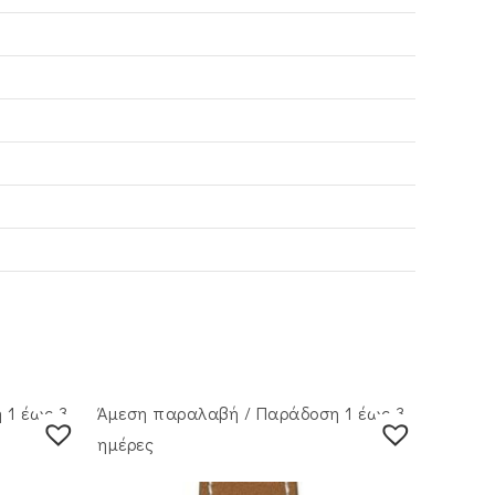
 1 έως 3
Άμεση παραλαβή / Παράδoση 1 έως 3
ημέρες