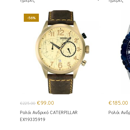
-56%
Original
Η
€
99.00
€
185.00
€
225.00
price
τρέχουσα
was:
τιμή
Ρολόι Ανδρικό CATERPILLAR
Ρολόι Ανδ
€225.00.
είναι:
€99.00.
EX19335919