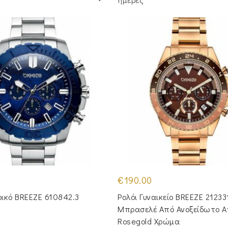
€
190.00
ρικό BREEZE 610842.3
Ρολόι Γυναικείο BREEZE 21233
Μπρασελέ Από Ανοξείδωτο Α
Rosegold Χρώμα