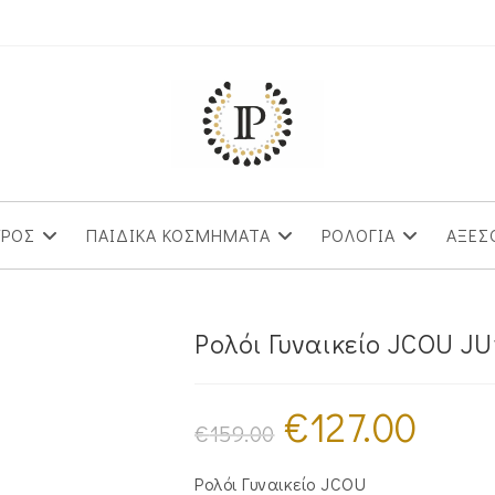
ΥΡΟΣ
ΠΑΙΔΙΚΑ ΚΟΣΜΗΜΑΤΑ
ΡΟΛΟΓΙΑ
ΑΞΕΣ
Ρολόι Γυναικείο JCOU JU
€
127.00
Original
Η
price
τρέχουσα
€
159.00
was:
τιμή
€159.00.
είναι:
€127.00.
Ρολόι Γυναικείο JCOU