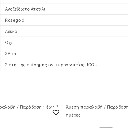
Ανοξείδωτο Ατσάλι
Rosegold
Λευκό
Όχι
3Atm
2 έτη της επίσημης αντιπροσωπείας JCOU
ραλαβή / Παράδoση 1 έως 3
Άμεση παραλαβή / Παράδoση
ημέρες