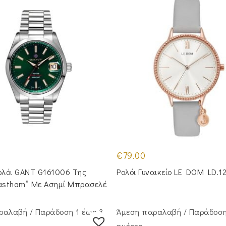
€
79.00
ολόι GANT G161006 Της
Ρολόι Γυναικείο LE DOM LD.1
Eastham” Με Ασημί Μπρασελέ
ραλαβή / Παράδoση 1 έως 3
Άμεση παραλαβή / Παράδoση
ημέρες