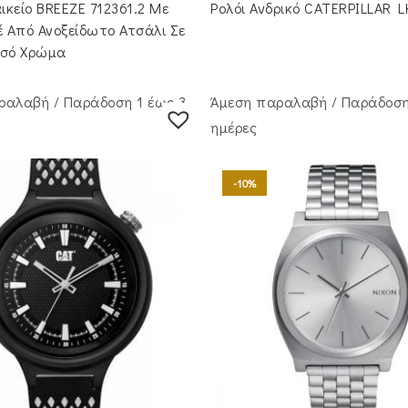
was:
τιμή
αικείο BREEZE 712361.2 Με
Ρολόι Ανδρικό CATERPILLAR L
€89.00.
είναι:
€80.00.
 Από Ανοξείδωτο Ατσάλι Σε
υσό Χρώμα
ραλαβή / Παράδoση 1 έως 3
Άμεση παραλαβή / Παράδoση
ημέρες
-10%