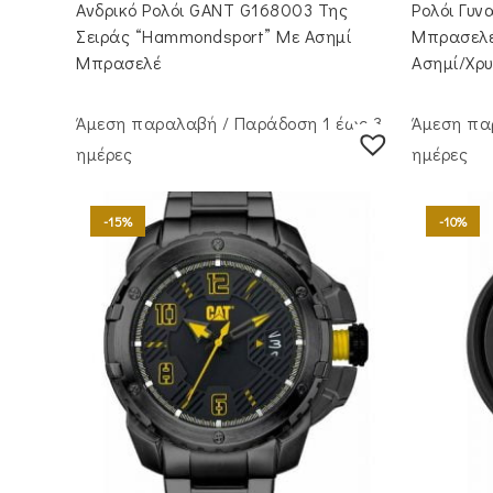
Ανδρικό Ρολόι GANT G168003 Της
Ρολόι Γυν
Σειράς “Hammondsport” Με Ασημί
Μπρασελέ
Μπρασελέ
Ασημί/Χρ
Άμεση παραλαβή / Παράδoση 1 έως 3
Άμεση πα
ημέρες
ημέρες
-15%
-10%