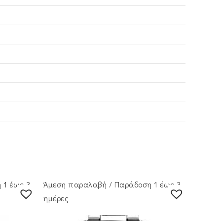
 1 έως 3
Άμεση παραλαβή / Παράδoση 1 έως 3
ημέρες