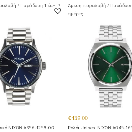
ραλαβή / Παράδoση 1 έως 3
Άμεση παραλαβή / Παράδoση
ημέρες
€
139.00
ρικό NIXON A356-1258-00
Ρολόι Unisex NIXON A045-16