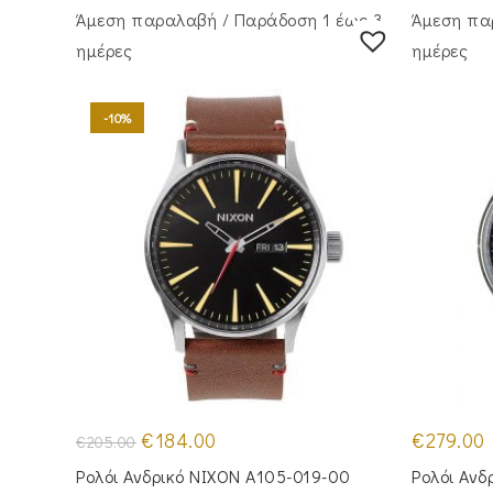
Άμεση παραλαβή / Παράδoση 1 έως 3
Άμεση πα
ημέρες
ημέρες
-10%
Original
Η
€
184.00
€
279.00
€
205.00
price
τρέχουσα
was:
τιμή
Ρολόι Ανδρικό NIXON A105-019-00
Ρολόι Ανδ
€205.00.
είναι: