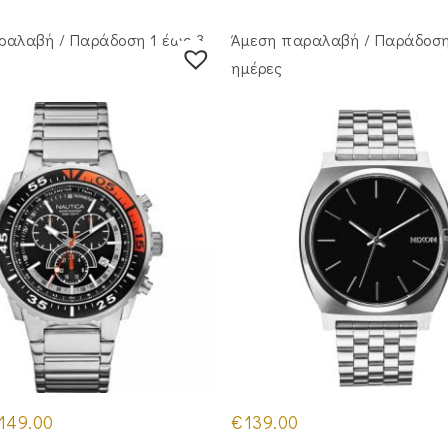
ραλαβή / Παράδoση 1 έως 3
Άμεση παραλαβή / Παράδoση
ημέρες
iginal
Η
149.00
€
139.00
ice
τρέχουσα
s:
τιμή