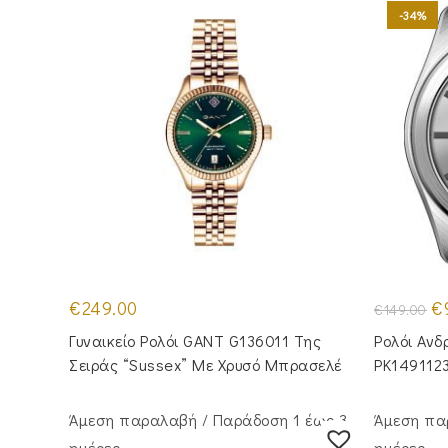
-34%
Or
€
249.00
€
€
149.00
pr
wa
Γυναικείο Ρολόι GANT G136011 Της
Ρολόι Ανδ
€1
Σειράς “Sussex” Με Χρυσό Μπρασελέ
PK149112
Άμεση παραλαβή / Παράδoση 1 έως 3
Άμεση πα
ημέρες
ημέρες