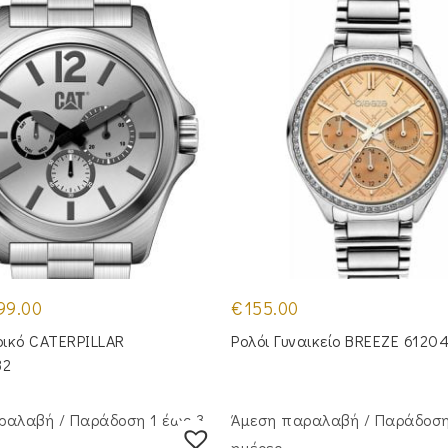
iginal
Η
99.00
€
155.00
ice
τρέχουσα
s:
τιμή
ρικό CATERPILLAR
Ρολόι Γυναικείο BREEZE 6120
49.00.
είναι:
€99.00.
32
ραλαβή / Παράδoση 1 έως 3
Άμεση παραλαβή / Παράδoση
ημέρες