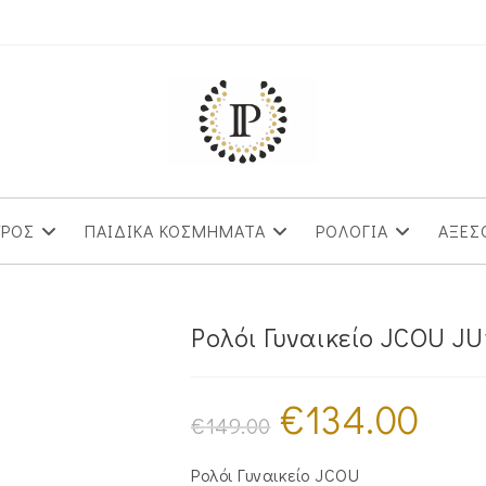
ΥΡΟΣ
ΠΑΙΔΙΚΑ ΚΟΣΜΗΜΑΤΑ
ΡΟΛΟΓΙΑ
ΑΞΕΣ
Ρολόι Γυναικείο JCOU JU
€
134.00
Original
Η
price
τρέχουσα
€
149.00
was:
τιμή
€149.00.
είναι:
€134.00.
Ρολόι Γυναικείο JCOU