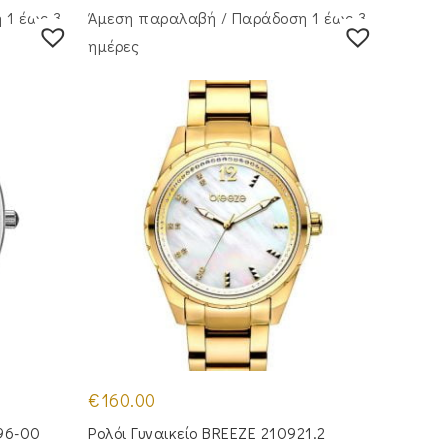
 1 έως 3
Άμεση παραλαβή / Παράδoση 1 έως 3
ημέρες
€
160.00
96-00
Ρολόι Γυναικείο BREEZE 210921.2