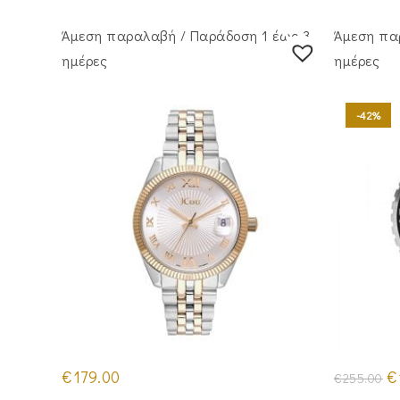
€184.00.
Άμεση παραλαβή / Παράδoση 1 έως 3
Άμεση πα
ημέρες
ημέρες
-42%
Or
€
179.00
€
€
255.00
pr
wa