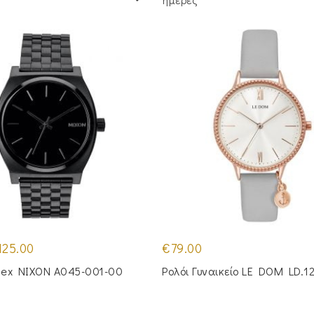
iginal
Η
125.00
€
79.00
ice
τρέχουσα
s:
τιμή
isex NIXON A045-001-00
Ρολόι Γυναικείο LE DOM LD.1
39.00.
είναι:
€125.00.