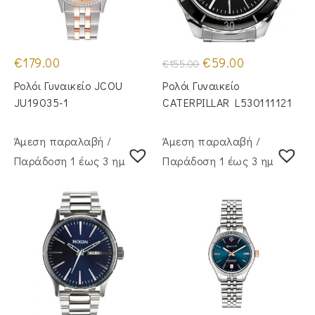
Original
Η
€
179.00
€
59.00
€
155.00
price
τρέχουσα
was:
τιμή
Ρολόι Γυναικείο JCOU
Ρολόι Γυναικείο
€155.00.
είναι:
€59.00.
JU19035-1
CATERPILLAR L530111121
Άμεση παραλαβή /
Άμεση παραλαβή /
Παράδoση 1 έως 3 ημέρες
Παράδoση 1 έως 3 ημέρες