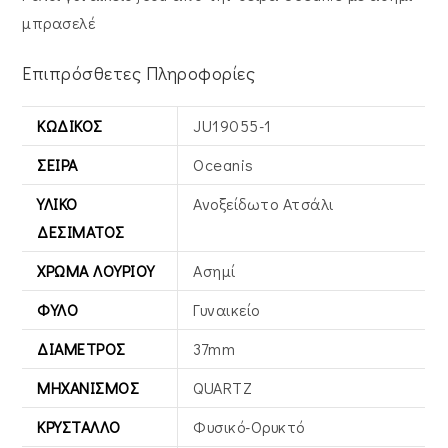
μπρασελέ
Επιπρόσθετες Πληροφορίες
ΚΩΔΙΚΌΣ
JU19055-1
ΣΕΙΡΆ
Oceanis
ΥΛΙΚΌ
Ανοξείδωτο Ατσάλι
ΔΕΣΊΜΑΤΟΣ
ΧΡΏΜΑ ΛΟΥΡΙΟΎ
Ασημί
ΦΎΛΟ
Γυναικείο
ΔΙΆΜΕΤΡΟΣ
37mm
ΜΗΧΑΝΙΣΜΌΣ
QUARTZ
ΚΡΎΣΤΑΛΛΟ
Φυσικό-Ορυκτό