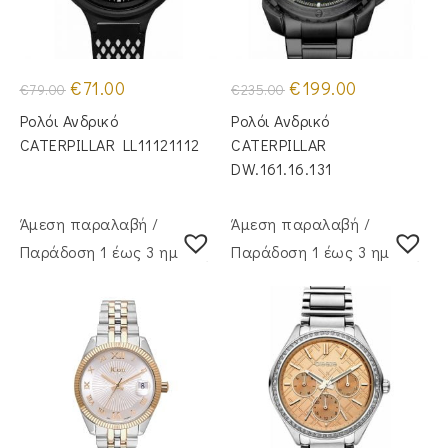
Original
Η
Original
Η
€
71.00
€
199.00
€
79.00
€
235.00
price
τρέχουσα
price
τρέχουσα
was:
τιμή
was:
τιμή
Ρολόι Ανδρικό
Ρολόι Ανδρικό
€79.00.
είναι:
€235.00.
είναι:
€71.00.
€199.00.
CATERPILLAR LL11121112
CATERPILLAR
DW.161.16.131
Άμεση παραλαβή /
Άμεση παραλαβή /
Παράδoση 1 έως 3 ημέρες
Παράδoση 1 έως 3 ημέρες