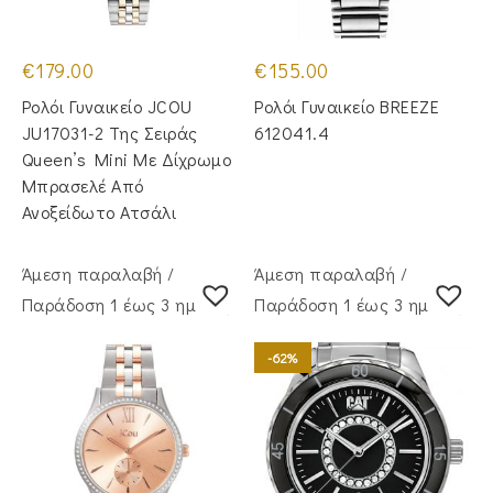
€
179.00
€
155.00
Ρολόι Γυναικείο JCOU
Ρολόι Γυναικείο BREEZE
JU17031-2 Της Σειράς
612041.4
Queen’s Mini Με Δίχρωμο
Μπρασελέ Από
Ανοξείδωτο Ατσάλι
Άμεση παραλαβή /
Άμεση παραλαβή /
Παράδoση 1 έως 3 ημέρες
Παράδoση 1 έως 3 ημέρες
-62%