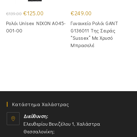
Original
Η
€
125.00
€
249.00
€
139.00
price
τρέχουσα
was:
τιμή
Ρολόι Unisex NIXON A045-
Γυναικείο Ρολόι GANT
€139.00.
είναι:
€125.00.
001-00
G136011 Της Σειράς
“Sussex” Με Χρυσό
Μπρασελέ
Κατάστημα Χαλάστρας
Διεύθυνση:
Ελευθερίου Βενιζέλου 1, Χαλάστρα
Θεσσαλονίκη;