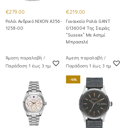
€
279.00
€
219.00
Ρολόι Ανδρικό NIXON A356-
Γυναικείο Ρολόι GANT
1258-00
G136004 Της Σειράς
“Sussex” Με Ασημί
Μπρασελέ
Άμεση παραλαβή /
Άμεση παραλαβή /
Παράδoση 1 έως 3 ημέρες
Παράδoση 1 έως 3 ημέρες
-10%