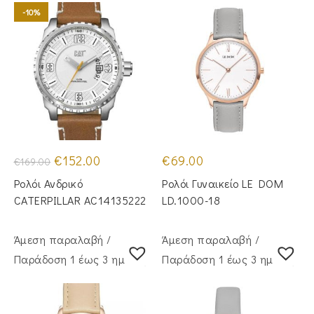
-10%
Original
Η
€
152.00
€
69.00
€
169.00
price
τρέχουσα
was:
τιμή
Ρολόι Ανδρικό
Ρολόι Γυναικείο LE DOM
€169.00.
είναι:
€152.00.
CATERPILLAR AC14135222
LD.1000-18
Άμεση παραλαβή /
Άμεση παραλαβή /
Παράδoση 1 έως 3 ημέρες
Παράδoση 1 έως 3 ημέρες