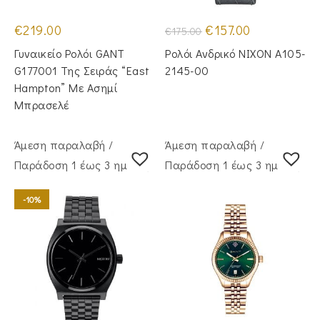
Original
Η
€
219.00
€
157.00
€
175.00
price
τρέχουσα
was:
τιμή
Γυναικείο Ρολόι GANT
Ρολόι Ανδρικό NIXON A105-
€175.00.
είναι:
€157.00.
G177001 Της Σειράς “East
2145-00
Hampton” Με Ασημί
Μπρασελέ
Άμεση παραλαβή /
Άμεση παραλαβή /
Παράδoση 1 έως 3 ημέρες
Παράδoση 1 έως 3 ημέρες
-10%