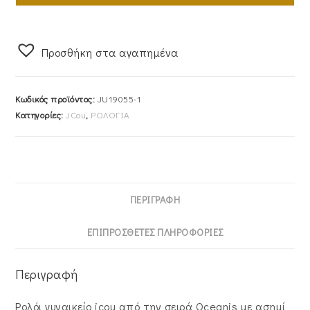
JCOU
JU19055-
1
Προσθήκη στα αγαπημένα
ποσότητα
Κωδικός προϊόντος:
JU19055-1
Κατηγορίες:
JCou
,
ΡΟΛΟΓΙΑ
ΠΕΡΙΓΡΑΦΉ
ΕΠΙΠΡΌΣΘΕΤΕΣ ΠΛΗΡΟΦΟΡΊΕΣ
Περιγραφή
Ρολόι γυναικείο jcou από την σειρά Oceanis με ασημί