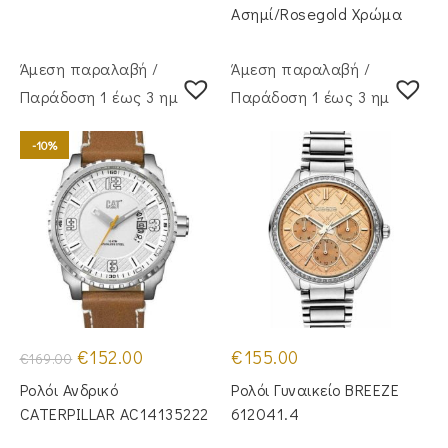
Ασημί/Rosegold Χρώμα
Άμεση παραλαβή /
Άμεση παραλαβή /
Παράδoση 1 έως 3 ημέρες
Παράδoση 1 έως 3 ημέρες
-10%
Original
Η
€
152.00
€
155.00
€
169.00
price
τρέχουσα
was:
τιμή
Ρολόι Ανδρικό
Ρολόι Γυναικείο BREEZE
€169.00.
είναι:
€152.00.
CATERPILLAR AC14135222
612041.4