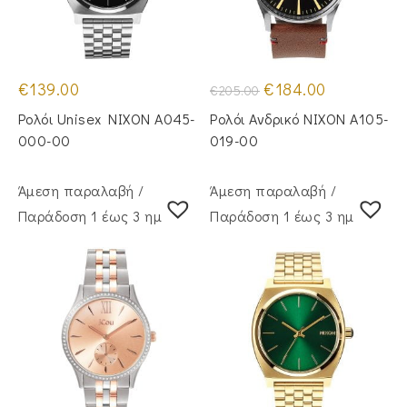
Original
Η
€
139.00
€
184.00
€
205.00
price
τρέχουσα
was:
τιμή
Ρολόι Unisex NIXON A045-
Ρολόι Ανδρικό NIXON A105-
€205.00.
είναι:
€184.00.
000-00
019-00
Άμεση παραλαβή /
Άμεση παραλαβή /
Παράδoση 1 έως 3 ημέρες
Παράδoση 1 έως 3 ημέρες