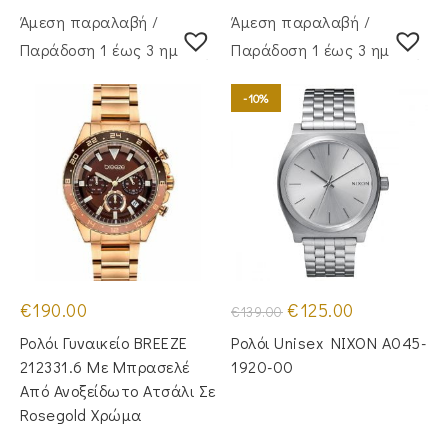
Άμεση παραλαβή /
Άμεση παραλαβή /
Παράδoση 1 έως 3 ημέρες
Παράδoση 1 έως 3 ημέρες
-10%
Original
Η
€
190.00
€
125.00
€
139.00
price
τρέχουσα
was:
τιμή
Ρολόι Γυναικείο BREEZE
Ρολόι Unisex NIXON A045-
€139.00.
είναι:
€125.00.
212331.6 Με Μπρασελέ
1920-00
Από Ανοξείδωτο Ατσάλι Σε
Rosegold Χρώμα