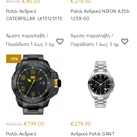
€
80.00
€
279.00
€
89.00
price
τρέχουσα
was:
τιμή
Ρολόι Ανδρικό
Ρολόι Ανδρικό NIXON A356-
€89.00.
είναι:
€80.00.
CATERPILLAR LK15125115
1258-00
Άμεση παραλαβή /
Άμεση παραλαβή /
Παράδoση 1 έως 3 ημέρες
Παράδoση 1 έως 3 ημέρες
-15%
Original
Η
€
199.00
€
279.00
€
235.00
price
τρέχουσα
was:
τιμή
Ρολόι Ανδρικό
Ανδρικό Ρολόι GANT
€235.00.
είναι: