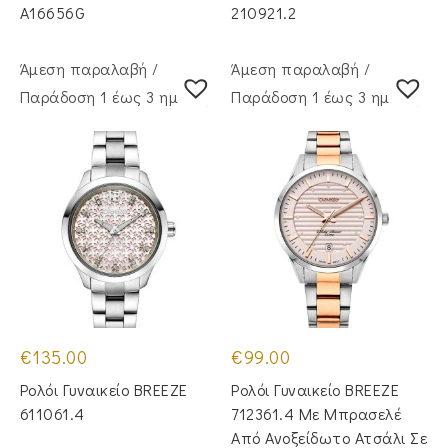
€149.00.
A16656G
210921.2
Άμεση παραλαβή /
Άμεση παραλαβή /
Παράδoση 1 έως 3 ημέρες
Παράδoση 1 έως 3 ημέρες
€
135.00
€
99.00
Ρολόι Γυναικείο BREEZE
Ρολόι Γυναικείο BREEZE
611061.4
712361.4 Με Μπρασελέ
Από Ανοξείδωτο Ατσάλι Σε