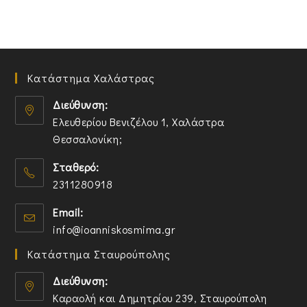
Κατάστημα Χαλάστρας
Διεύθυνση:
Ελευθερίου Βενιζέλου 1, Χαλάστρα
Θεσσαλονίκη;
O
Σταθερό:
p
2311280918
e
n
O
Email:
s
p
O
info@ioanniskosmima.gr
i
e
p
n
n
Κατάστημα Σταυρούπολης
e
a
s
n
n
i
Διεύθυνση:
s
e
n
Καραολή και Δημητρίου 239, Σταυρούπολη
i
w
y