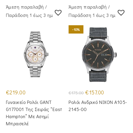
Άμεση παραλαβή /
Άμεση παραλαβή /
Παράδoση 1 έως 3 ημέρες
Παράδoση 1 έως 3 ημέρες
-10%
Original
Η
€
219.00
€
157.00
€
175.00
price
τρέχουσα
was:
τιμή
Γυναικείο Ρολόι GANT
Ρολόι Ανδρικό NIXON A105-
€175.00.
είναι:
€157.00.
G177001 Της Σειράς “East
2145-00
Hampton” Με Ασημί
Μπρασελέ