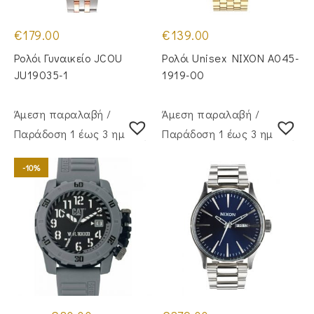
€
179.00
€
139.00
Ρολόι Γυναικείο JCOU
Ρολόι Unisex NIXON A045-
JU19035-1
1919-00
Άμεση παραλαβή /
Άμεση παραλαβή /
Παράδoση 1 έως 3 ημέρες
Παράδoση 1 έως 3 ημέρες
-10%
Original
Η