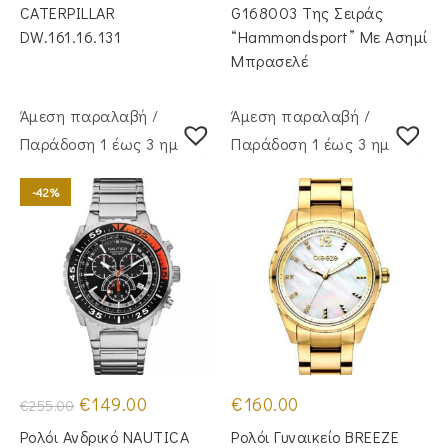
€199.00.
CATERPILLAR
G168003 Της Σειράς
DW.161.16.131
“Hammondsport” Με Ασημί
Μπρασελέ
Άμεση παραλαβή /
Άμεση παραλαβή /
Παράδoση 1 έως 3 ημέρες
Παράδoση 1 έως 3 ημέρες
-42%
Original
Η
€
149.00
€
160.00
€
255.00
price
τρέχουσα
was:
τιμή
Ρολόι Ανδρικό NAUTICA
Ρολόι Γυναικείο BREEZE
€255.00.
είναι: