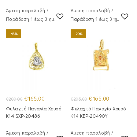
Άμεση παραλαβή /
Άμεση παραλαβή /
Παράδoση 1 έως 3 ημέρες
Παράδoση 1 έως 3 ημέρες
-18%
-20%
Original
Η
Original
Η
€
165.00
€
165.00
€
200.00
€
205.00
price
τρέχουσα
price
τρέχουσα
was:
τιμή
was:
τιμή
Φυλαχτό Παναγία Χρυσό
Φυλαχτό Παναγία Χρυσό
€200.00.
είναι:
€205.00.
είναι:
€165.00.
€165.00.
Κ14 SXP-20486
Κ14 KBP-20490Y
Άμεση παραλαβή /
Άμεση παραλαβή /