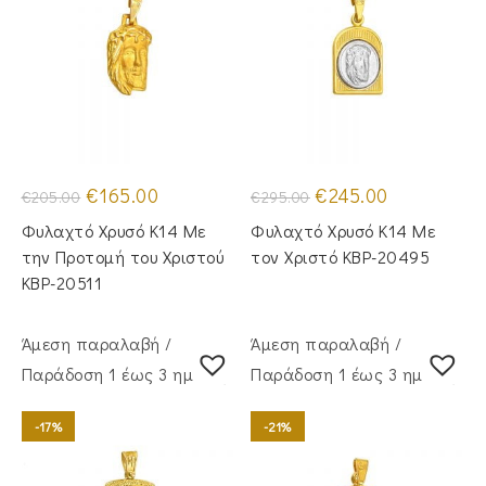
Original
Η
Original
Η
€
165.00
€
245.00
€
205.00
€
295.00
price
τρέχουσα
price
τρέχουσα
was:
τιμή
was:
τιμή
Φυλαχτό Χρυσό Κ14 Με
Φυλαχτό Χρυσό Κ14 Με
€205.00.
είναι:
€295.00.
είναι:
€165.00.
€245.00.
την Προτομή του Χριστού
τον Χριστό KBP-20495
KBP-20511
Άμεση παραλαβή /
Άμεση παραλαβή /
Παράδoση 1 έως 3 ημέρες
Παράδoση 1 έως 3 ημέρες
-17%
-21%