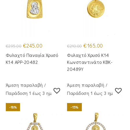
Original
Η
Original
Η
€
245.00
€
165.00
€
295.00
€
210.00
price
τρέχουσα
price
τρέχουσα
was:
τιμή
was:
τιμή
Φυλαχτό Παναγία Χρυσό
Φυλαχτό Χρυσό Κ14
€295.00.
είναι:
€210.00.
είναι:
€245.00.
€165.00.
Κ14 APP-20482
Κωνσταντινάτο KBK-
20489Y
Άμεση παραλαβή /
Άμεση παραλαβή /
Παράδoση 1 έως 3 ημέρες
Παράδoση 1 έως 3 ημέρες
-18%
-15%