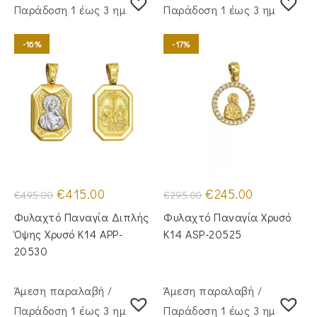
Παράδoση 1 έως 3 ημέρες
Παράδoση 1 έως 3 ημέρες
-16%
-17%
Original
Η
Original
Η
€
415.00
€
245.00
€
495.00
€
295.00
price
τρέχουσα
price
τρέχουσα
was:
τιμή
was:
τιμή
Φυλαχτό Παναγία Διπλής
Φυλαχτό Παναγία Χρυσό
€495.00.
είναι:
€295.00.
είναι:
€415.00.
€245.00.
Όψης Χρυσό Κ14 APP-
Κ14 ASP-20525
20530
Άμεση παραλαβή /
Άμεση παραλαβή /
Παράδoση 1 έως 3 ημέρες
Παράδoση 1 έως 3 ημέρες