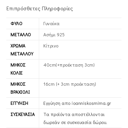
Επιπρόσθετες Πληροφορίες
ΦΎΛΟ
Γυναίκα
ΜΈΤΑΛΛΟ
Ασήμι 925
ΧΡΏΜΑ
Κίτρινο
ΜΕΤΆΛΛΟΥ
ΜΉΚΟΣ
40cm(+προέκταση 3cm)
ΚΟΛΙΈ
ΜΉΚΟΣ
16cm (+ 3cm προέκταση)
ΒΡΑΧΙΌΛΙ
ΕΓΓΎΗΣΗ
Εγγύηση απο ioanniskosmima.gr
ΣΥΣΚΕΥΑΣΊΑ
Τα προϊόντα αποστέλλονται
δωρεάν σε συσκευασία δώρου.