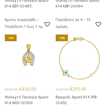
Φυλαχτό Παναγία Χρυσό
Φυλαχτό Παναγία Χρυσό
€330.00.
είναι:
€295.00.
είναι:
€270.00.
€245.00.
Κ14 KBP-20485
Κ14 KBP-20494
Άμεση παραλαβή /
Παράδοση σε 4 - 10
Παράδoση 1 έως 3 ημέρες
ημέρες
-13%
-19%
Original
Η
Original
Η
€
435.00
€
215.00
€
500.00
€
265.00
price
τρέχουσα
price
τρέχουσα
was:
τιμή
was:
τιμή
Φυλαχτό Παναγία Χρυσό
Βραχιόλι Χρυσό Κ14 IPB-
€500.00.
είναι:
€265.00.
είναι:
€435.00.
€215.00.
Κ14 MSP-20506
20452