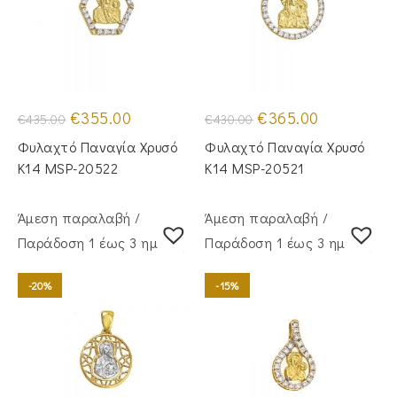
Original
Η
Original
Η
€
355.00
€
365.00
€
435.00
€
430.00
price
τρέχουσα
price
τρέχουσα
was:
τιμή
was:
τιμή
Φυλαχτό Παναγία Χρυσό
Φυλαχτό Παναγία Χρυσό
€435.00.
είναι:
€430.00.
είναι:
€355.00.
€365.00.
Κ14 MSP-20522
Κ14 MSP-20521
Άμεση παραλαβή /
Άμεση παραλαβή /
Παράδoση 1 έως 3 ημέρες
Παράδoση 1 έως 3 ημέρες
-20%
-15%