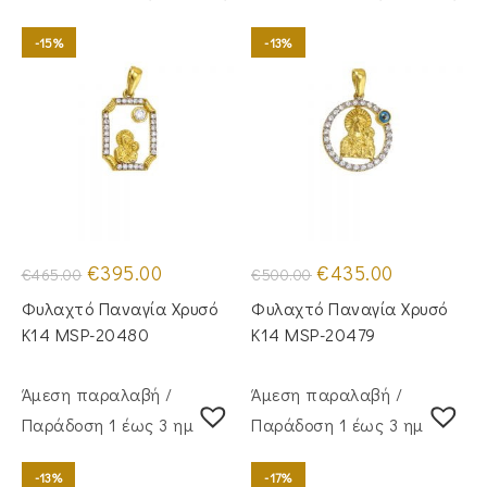
-15%
-13%
Original
Η
Original
Η
€
395.00
€
435.00
€
465.00
€
500.00
price
τρέχουσα
price
τρέχουσα
was:
τιμή
was:
τιμή
Φυλαχτό Παναγία Χρυσό
Φυλαχτό Παναγία Χρυσό
€465.00.
είναι:
€500.00.
είναι:
€395.00.
€435.00.
Κ14 MSP-20480
Κ14 MSP-20479
Άμεση παραλαβή /
Άμεση παραλαβή /
Παράδoση 1 έως 3 ημέρες
Παράδoση 1 έως 3 ημέρες
-13%
-17%