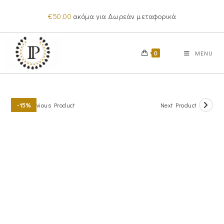
Skip
€
50.00
ακόμα για Δωρεάν μεταφορικά
to
content
0
MENU
Previous Product
Next Product
-15%