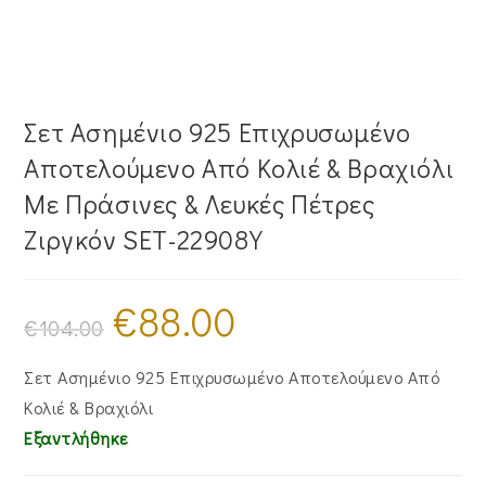
Σετ Ασημένιο 925 Επιχρυσωμένο
Αποτελούμενο Από Κολιέ & Βραχιόλι
Με Πράσινες & Λευκές Πέτρες
Ζιργκόν SET-22908Y
€
88.00
Original
Η
price
τρέχουσα
€
104.00
was:
τιμή
€104.00.
είναι:
€88.00.
Σετ Ασημένιο 925 Επιχρυσωμένο Αποτελούμενο Από
Κολιέ & Βραχιόλι
Εξαντλήθηκε