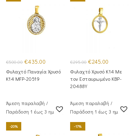
Original
Η
Original
Η
€
435.00
€
245.00
€
500.00
€
295.00
price
τρέχουσα
price
τρέχουσα
was:
τιμή
was:
τιμή
Φυλαχτό Παναγία Χρυσό
Φυλαχτό Χρυσό Κ14 Με
€500.00.
είναι:
€295.00.
είναι:
€435.00.
€245.00.
Κ14 MFP-20519
τον Εσταυρωμένο KBP-
20488Y
Άμεση παραλαβή /
Άμεση παραλαβή /
Παράδoση 1 έως 3 ημέρες
Παράδoση 1 έως 3 ημέρες
-20%
-17%