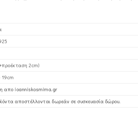
α
925
+προέκταση 2cm)
– 19cm
η απο ioanniskosmima.gr
ϊόντα αποστέλλονται δωρεάν σε συσκευασία δώρου.