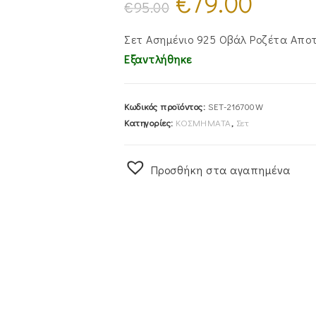
€
79.00
price
τρέχουσα
€
95.00
was:
τιμή
€95.00.
είναι:
€79.00.
Σετ Ασημένιο 925 Οβάλ Ροζέτα Αποτε
Εξαντλήθηκε
Κωδικός προϊόντος:
SET-216700W
Κατηγορίες:
ΚΟΣΜΗΜΑΤΑ
,
Σετ
Προσθήκη στα αγαπημένα