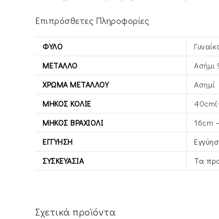
Επιπρόσθετες Πληροφορίες
ΦΎΛΟ
Γυναίκ
ΜΈΤΑΛΛΟ
Ασήμι 
ΧΡΏΜΑ ΜΕΤΆΛΛΟΥ
Ασημί
ΜΉΚΟΣ ΚΟΛΙΈ
40cm(
ΜΉΚΟΣ ΒΡΑΧΙΌΛΙ
16cm 
ΕΓΓΎΗΣΗ
Εγγύησ
ΣΥΣΚΕΥΑΣΊΑ
Τα προ
Σχετικά προϊόντα