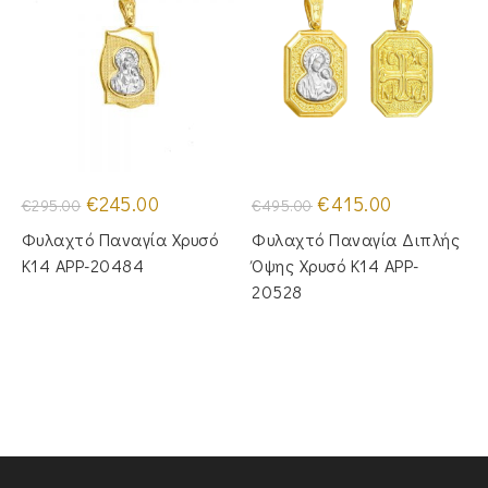
Original
Η
Original
Η
€
245.00
€
415.00
€
295.00
€
495.00
price
τρέχουσα
price
τρέχουσα
was:
τιμή
was:
τιμή
Φυλαχτό Παναγία Χρυσό
Φυλαχτό Παναγία Διπλής
€295.00.
είναι:
€495.00.
είναι:
€245.00.
€415.00.
Κ14 APP-20484
Όψης Χρυσό Κ14 APP-
20528