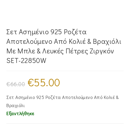
Σετ Ασημένιο 925 Ροζέτα
Αποτελούμενο Από Κολιέ & Βραχιόλι
Με Μπλε & Λευκές Πέτρες Ζιργκόν
SET-22850W
€
55.00
Original
Η
price
τρέχουσα
€
66.00
was:
τιμή
€66.00.
είναι:
€55.00.
Σετ Ασημένιο 925 Ροζέτα Αποτελούμενο Από Κολιέ &
Βραχιόλι
Εξαντλήθηκε