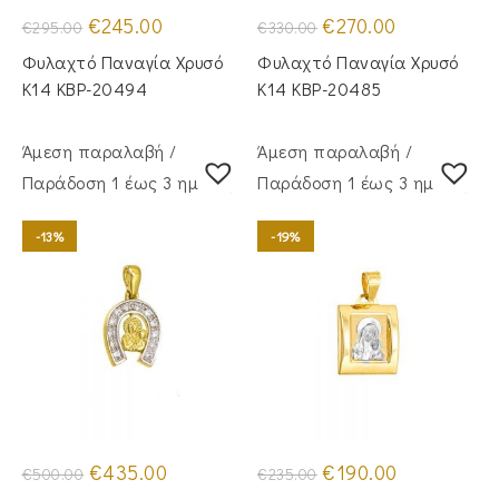
Original
Η
Original
Η
€
245.00
€
270.00
€
295.00
€
330.00
price
τρέχουσα
price
τρέχουσα
was:
τιμή
was:
τιμή
Φυλαχτό Παναγία Χρυσό
Φυλαχτό Παναγία Χρυσό
€295.00.
είναι:
€330.00.
είναι:
€245.00.
€270.00.
Κ14 KBP-20494
Κ14 KBP-20485
Άμεση παραλαβή /
Άμεση παραλαβή /
Παράδoση 1 έως 3 ημέρες
Παράδoση 1 έως 3 ημέρες
-13%
-19%
Original
Η
Original
Η
€
435.00
€
190.00
€
500.00
€
235.00
price
τρέχουσα
price
τρέχουσα