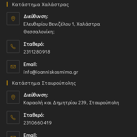
Κατάστημα Χαλάστρας
Διεύθυνση:
Ελευθερίου Βενιζέλου 1, Χαλάστρα
Θεσσαλονίκη;
O
Σταθερό:
p
2311280918
e
n
O
Email:
s
p
O
info@ioanniskosmima.gr
i
e
p
n
n
Κατάστημα Σταυρούπολης
e
a
s
n
n
i
Διεύθυνση:
s
e
n
Καραολή και Δημητρίου 239, Σταυρούπολη
i
w
y
O
n
t
o
Σταθερό:
p
y
a
u
2310660419
e
o
b
r
n
O
u
a
Email:
s
p