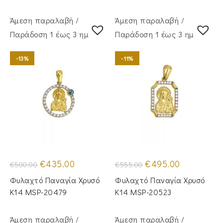
Άμεση παραλαβή /
Άμεση παραλαβή /
Παράδoση 1 έως 3 ημέρες
Παράδoση 1 έως 3 ημέρες
-13%
-11%
Original
Η
Original
Η
€
435.00
€
495.00
€
500.00
€
555.00
price
τρέχουσα
price
τρέχουσα
was:
τιμή
was:
τιμή
Φυλαχτό Παναγία Χρυσό
Φυλαχτό Παναγία Χρυσό
€500.00.
είναι:
€555.00.
είναι:
€435.00.
€495.00.
Κ14 MSP-20479
Κ14 MSP-20523
Άμεση παραλαβή /
Άμεση παραλαβή /