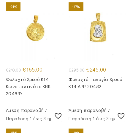
-21%
-17%
Original
Η
Original
Η
€
165.00
€
245.00
€
210.00
€
295.00
price
τρέχουσα
price
τρέχουσα
was:
τιμή
was:
τιμή
Φυλαχτό Χρυσό Κ14
Φυλαχτό Παναγία Χρυσό
€210.00.
είναι:
€295.00.
είναι:
€165.00.
€245.00.
Κωνσταντινάτο KBK-
Κ14 APP-20482
20489Y
Άμεση παραλαβή /
Άμεση παραλαβή /
Παράδoση 1 έως 3 ημέρες
Παράδoση 1 έως 3 ημέρες
-15%
-18%