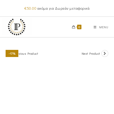
Skip
€
50.00
ακόμα για Δωρεάν μεταφορικά
to
content
0
MENU
Previous Product
Next Product
-17%