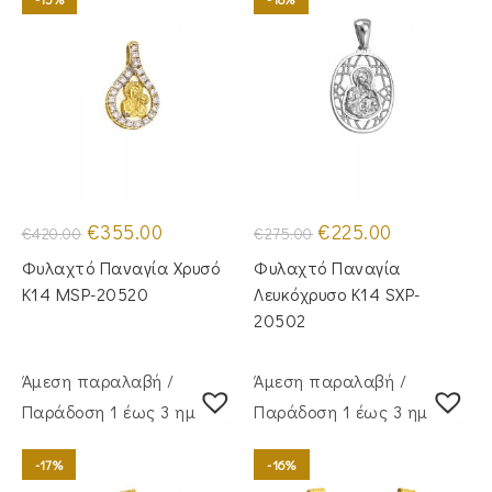
Original
Η
Original
Η
€
355.00
€
225.00
€
420.00
€
275.00
price
τρέχουσα
price
τρέχουσα
was:
τιμή
was:
τιμή
Φυλαχτό Παναγία Χρυσό
Φυλαχτό Παναγία
€420.00.
είναι:
€275.00.
είναι:
€355.00.
€225.00.
Κ14 MSP-20520
Λευκόχρυσο Κ14 SXP-
20502
Άμεση παραλαβή /
Άμεση παραλαβή /
Παράδoση 1 έως 3 ημέρες
Παράδoση 1 έως 3 ημέρες
-17%
-16%