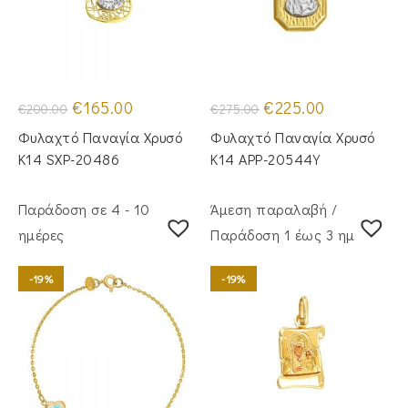
Original
Η
Original
Η
€
165.00
€
225.00
€
200.00
€
275.00
price
τρέχουσα
price
τρέχουσα
was:
τιμή
was:
τιμή
Φυλαχτό Παναγία Χρυσό
Φυλαχτό Παναγία Χρυσό
€200.00.
είναι:
€275.00.
είναι:
€165.00.
€225.00.
Κ14 SXP-20486
Κ14 APP-20544Y
Παράδοση σε 4 - 10
Άμεση παραλαβή /
ημέρες
Παράδoση 1 έως 3 ημέρες
-19%
-19%