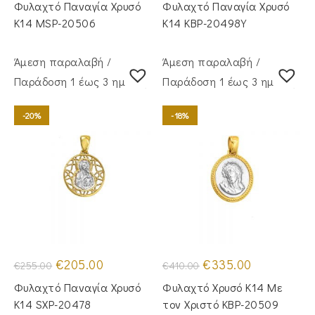
was:
τιμή
was:
τιμή
Φυλαχτό Παναγία Χρυσό
Φυλαχτό Παναγία Χρυσό
€500.00.
είναι:
€235.00.
είναι:
€435.00.
€190.00.
Κ14 MSP-20506
Κ14 KBP-20498Y
Άμεση παραλαβή /
Άμεση παραλαβή /
Παράδoση 1 έως 3 ημέρες
Παράδoση 1 έως 3 ημέρες
-20%
-18%
Original
Η
Original
Η
€
205.00
€
335.00
€
255.00
€
410.00
price
τρέχουσα
price
τρέχουσα
was:
τιμή
was:
τιμή
Φυλαχτό Παναγία Χρυσό
Φυλαχτό Χρυσό Κ14 Με
€255.00.
είναι:
€410.00.
είναι:
€205.00.
€335.00.
Κ14 SXP-20478
τον Χριστό KBP-20509