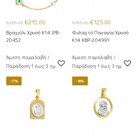
Original
Η
Original
Η
€
215.00
€
125.00
€
265.00
€
155.00
price
τρέχουσα
price
τρέχουσα
was:
τιμή
was:
τιμή
Βραχιόλι Χρυσό Κ14 IPB-
Φυλαχτό Παναγία Χρυσό
€265.00.
είναι:
€155.00.
είναι:
€215.00.
€125.00.
20452
Κ14 KBP-20499Y
Άμεση παραλαβή /
Άμεση παραλαβή /
Παράδoση 1 έως 3 ημέρες
Παράδoση 1 έως 3 ημέρες
-17%
-18%