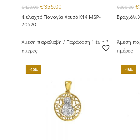
Original
Η
Or
€
355.00
€
€
420.00
€
300.00
price
τρέχουσα
pr
was:
τιμή
wa
Φυλαχτό Παναγία Χρυσό Κ14 MSP-
Βραχιόλι 
€420.00.
είναι:
€3
€355.00.
20520
Άμεση παραλαβή / Παράδoση 1 έως 3
Άμεση πα
ημέρες
ημέρες
-20%
-18%