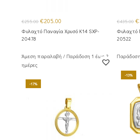
Original
Η
Or
€
205.00
€
€
255.00
€
435.00
price
τρέχουσα
pr
was:
τιμή
wa
Φυλαχτό Παναγία Χρυσό Κ14 SXP-
Φυλαχτό 
€255.00.
είναι:
€4
€205.00.
20478
20522
Άμεση παραλαβή / Παράδoση 1 έως 3
Παράδοση 
ημέρες
-13%
-17%