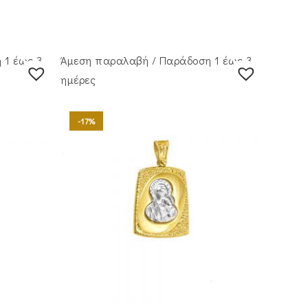
 1 έως 3
Άμεση παραλαβή / Παράδoση 1 έως 3
ημέρες
-17%