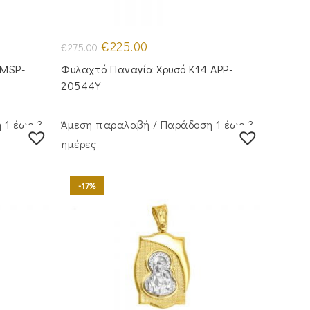
Original
Η
€
225.00
€
275.00
price
τρέχουσα
was:
τιμή
 MSP-
Φυλαχτό Παναγία Χρυσό Κ14 APP-
€275.00.
είναι:
€225.00.
20544Y
 1 έως 3
Άμεση παραλαβή / Παράδoση 1 έως 3
ημέρες
-17%