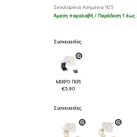
€65.00.
είναι:
€49.00.
Σκουλαρίκια Ασημένια 925
Άμεση παραλαβή / Παράδoση 1 έως 
Συσκευασίες
ΜΙΚΡΟ ΓΚΡΙ
€5.90
Συσκευασίες