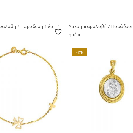
ραλαβή / Παράδoση 1 έως 3
Άμεση παραλαβή / Παράδoση
ημέρες
-17%