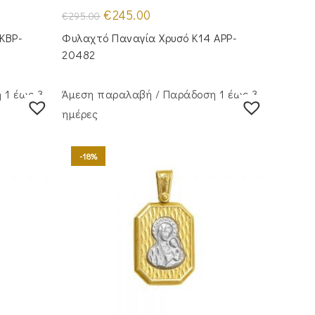
Original
Η
€
245.00
€
295.00
price
τρέχουσα
was:
τιμή
KBP-
Φυλαχτό Παναγία Χρυσό Κ14 APP-
€295.00.
είναι:
€245.00.
20482
 1 έως 3
Άμεση παραλαβή / Παράδoση 1 έως 3
ημέρες
-18%