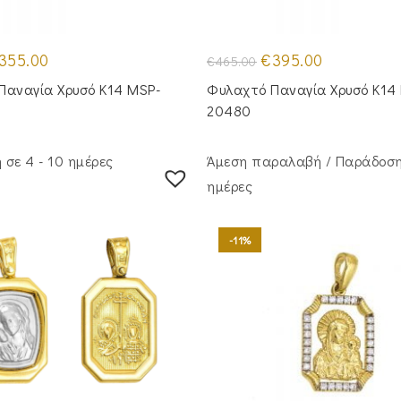
iginal
Η
Original
Η
355.00
€
395.00
€
465.00
ice
τρέχουσα
price
τρέχουσα
s:
τιμή
was:
τιμή
Παναγία Χρυσό Κ14 MSP-
Φυλαχτό Παναγία Χρυσό Κ14
35.00.
είναι:
€465.00.
είναι:
€355.00.
€395.00.
20480
σε 4 - 10 ημέρες
Άμεση παραλαβή / Παράδoση
ημέρες
-11%