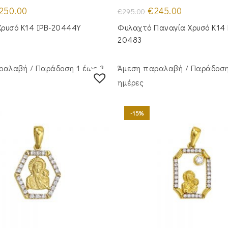
iginal
Η
Original
Η
250.00
€
245.00
€
295.00
ice
τρέχουσα
price
τρέχουσα
s:
τιμή
was:
τιμή
Χρυσό Κ14 IPB-20444Y
Φυλαχτό Παναγία Χρυσό Κ14 
00.00.
είναι:
€295.00.
είναι:
€250.00.
€245.00.
20483
ραλαβή / Παράδoση 1 έως 3
Άμεση παραλαβή / Παράδoση
ημέρες
-15%