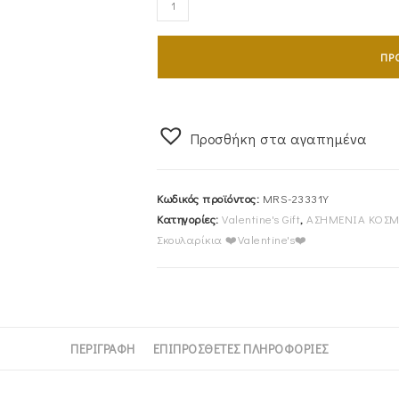
Ασημένια
925
ΠΡ
Επιχρυσωμένα
Κρικάκια
Με
Λευκές
Προσθήκη στα αγαπημένα
Πέτρες
Ζιργκόν
Κωδικός προϊόντος:
MRS-23331Y
MRS-
Κατηγορίες:
Valentine's Gift
,
ΑΣΗΜΕΝΙΑ ΚΟΣ
23331Y
Σκουλαρίκια ❤️Valentine's❤️
ποσότητα
ΠΕΡΙΓΡΑΦΉ
ΕΠΙΠΡΌΣΘΕΤΕΣ ΠΛΗΡΟΦΟΡΊΕΣ