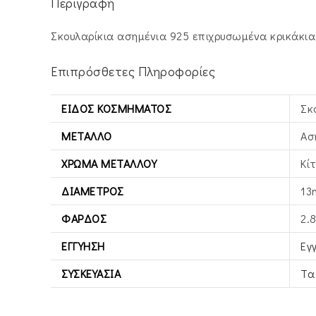
Περιγραφή
Σκουλαρίκια ασημένια 925 επιχρυσωμένα κρικάκια 
Επιπρόσθετες Πληροφορίες
ΕΊΔΟΣ ΚΟΣΜΉΜΑΤΟΣ
Σκ
ΜΈΤΑΛΛΟ
Ασ
ΧΡΏΜΑ ΜΕΤΆΛΛΟΥ
Κί
ΔΙΆΜΕΤΡΟΣ
13
ΦΆΡΔΟΣ
2.
ΕΓΓΎΗΣΗ
Εγ
ΣΥΣΚΕΥΑΣΊΑ
Τα