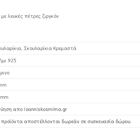
με λευκές πέτρες ζιργκόν
ουλαρίκια, Σκουλαρίκια Κρεμαστά
ήμι 925
τρινο
mm
8mm
γύηση απο ioanniskosmima.gr
 προϊόντα αποστέλλονται δωρεάν σε συσκευασία δώρου.