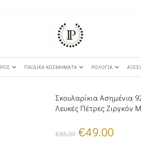
ΥΡΟΣ
ΠΑΙΔΙΚΑ ΚΟΣΜΗΜΑΤΑ
ΡΟΛΟΓΙΑ
ΑΞΕΣ
Σκουλαρίκια Ασημένια 9
Λευκές Πέτρες Ζιργκόν 
€
49.00
Original
Η
price
τρέχουσα
€
65.00
was:
τιμή