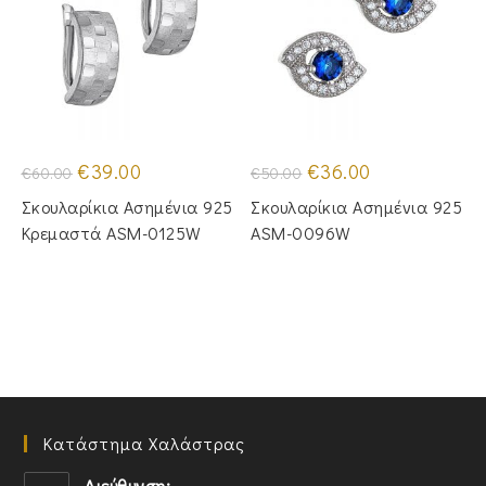
Original
Η
Original
Η
€
39.00
€
36.00
€
60.00
€
50.00
price
τρέχουσα
price
τρέχουσα
was:
τιμή
was:
τιμή
Σκουλαρίκια Ασημένια 925
Σκουλαρίκια Ασημένια 925
€60.00.
είναι:
€50.00.
είναι:
€39.00.
€36.00.
Κρεμαστά ASM-0125W
ASM-0096W
Κατάστημα Χαλάστρας
Διεύθυνση: