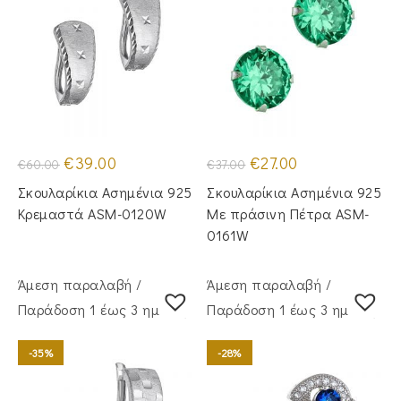
Original
Η
Original
Η
€
39.00
€
27.00
€
60.00
€
37.00
price
τρέχουσα
price
τρέχουσα
was:
τιμή
was:
τιμή
Σκουλαρίκια Ασημένια 925
Σκουλαρίκια Ασημένια 925
€60.00.
είναι:
€37.00.
είναι:
€39.00.
€27.00.
Κρεμαστά ASM-0120W
Με πράσινη Πέτρα ASM-
0161W
Άμεση παραλαβή /
Άμεση παραλαβή /
Παράδoση 1 έως 3 ημέρες
Παράδoση 1 έως 3 ημέρες
-35%
-28%