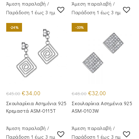
Άμεση παραλαβή /
Άμεση παραλαβή /
Παράδoση 1 έως 3 ημέρες
Παράδoση 1 έως 3 ημέρες
-24%
-33%
Original
Η
Original
Η
€
34.00
€
32.00
€
45.00
€
48.00
price
τρέχουσα
price
τρέχουσα
was:
τιμή
was:
τιμή
Σκουλαρίκια Ασημένια 925
Σκουλαρίκια Ασημένια 925
€45.00.
είναι:
€48.00.
είναι:
€34.00.
€32.00.
Κρεμαστά ASM-0115T
ASM-0103W
Άμεση παραλαβή /
Άμεση παραλαβή /
Παράδoση 1 έως 3 ημέρες
Παράδoση 1 έως 3 ημέρες