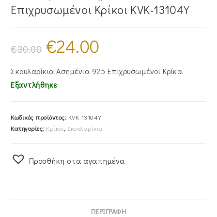
Επιχρυσωμένοι Κρίκοι KVK-13104Y
€
24.00
Original
Η
price
τρέχουσα
€
30.00
was:
τιμή
€30.00.
είναι:
€24.00.
Σκουλαρίκια Ασημένια 925 Επιχρυσωμένοι Κρίκοι
Εξαντλήθηκε
Κωδικός προϊόντος:
KVK-13104Y
Κατηγορίες:
Κρίκοι
,
Σκουλαρίκια
Προσθήκη στα αγαπημένα
ΠΕΡΙΓΡΑΦΉ