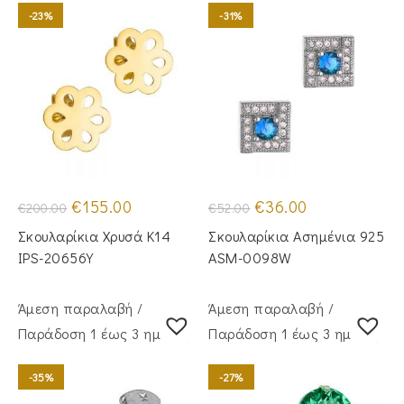
-23%
-31%
Original
Η
Original
Η
€
155.00
€
36.00
€
200.00
€
52.00
price
τρέχουσα
price
τρέχουσα
was:
τιμή
was:
τιμή
Σκουλαρίκια Χρυσά Κ14
Σκουλαρίκια Ασημένια 925
€200.00.
είναι:
€52.00.
είναι:
€155.00.
€36.00.
IPS-20656Y
ASM-0098W
Άμεση παραλαβή /
Άμεση παραλαβή /
Παράδoση 1 έως 3 ημέρες
Παράδoση 1 έως 3 ημέρες
-35%
-27%