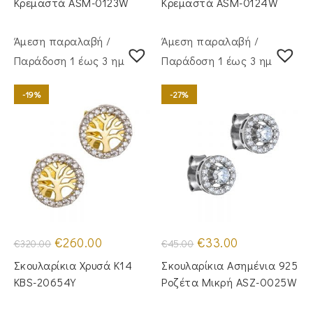
Κρεμαστά ASM-0123W
Κρεμαστά ASM-0124W
Άμεση παραλαβή /
Άμεση παραλαβή /
Παράδoση 1 έως 3 ημέρες
Παράδoση 1 έως 3 ημέρες
-19%
-27%
Original
Η
Original
Η
€
260.00
€
33.00
€
320.00
€
45.00
price
τρέχουσα
price
τρέχουσα
was:
τιμή
was:
τιμή
Σκουλαρίκια Χρυσά Κ14
Σκουλαρίκια Ασημένια 925
€320.00.
είναι:
€45.00.
είναι:
€260.00.
€33.00.
KBS-20654Y
Ροζέτα Μικρή ASZ-0025W