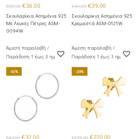
Original
Η
Original
Η
€
36.00
€
39.00
€
50.00
€
60.00
price
τρέχουσα
price
τρέχουσα
was:
τιμή
was:
τιμή
Σκουλαρίκια Ασημένια 925
Σκουλαρίκια Ασημένια 925
€50.00.
είναι:
€60.00.
είναι:
€36.00.
€39.00.
Με Λευκές Πέτρες ASM-
Κρεμαστά ASM-0121W
0094W
Άμεση παραλαβή /
Άμεση παραλαβή /
Παράδoση 1 έως 3 ημέρες
Παράδoση 1 έως 3 ημέρες
-32%
-20%
Original
Η
Original
Η
€
32.00
€
220.00
€
47.00
€
275.00