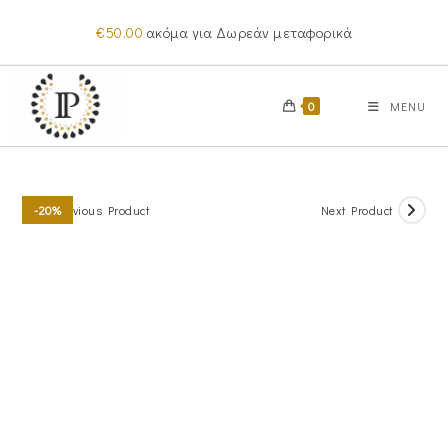
Skip
€
50.00
ακόμα για Δωρεάν μεταφορικά
to
content
0
MENU
Previous Product
Next Product
-20%