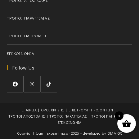
ΤΡΟΠΟΙ ΑΠΟΣΤΟΛΗΣ
p
l
p
i
l
c
ΤΡΟΠΟΙ ΠΑΡΑΓΓΕΛΙΑΣ
i
a
c
t
ΤΡΟΠΟΙ ΠΛΗΡΩΜΗΣ
a
i
t
o
i
n
ΕΠΙΚΟΙΝΩΝΙΑ
o
n
Follow Us
O
O
O
p
p
p
e
e
e
ΕΤΑΙΡΕΙΑ
ΟΡΟΙ ΧΡΗΣΗΣ
ΕΠΙΣΤΡΟΦΗ ΠΡΟΙΟΝΤΩΝ
n
n
n
0
ΤΡΟΠΟΙ ΑΠΟΣΤΟΛΗΣ
ΤΡΟΠΟΙ ΠΑΡΑΓΓΕΛΙΑΣ
ΤΡΟΠΟΙ ΠΛΗΡΩΜΗΣ
s
s
s
ΕΠΙΚΟΙΝΩΝΙΑ
i
i
i
Copyright Ioanniskosmima.gr 2026 - developed by
DMM.GR
n
n
n