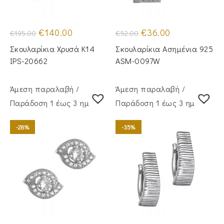
Original
Η
Original
Η
€
140.00
€
36.00
€
195.00
€
52.00
price
τρέχουσα
price
τρέχουσα
was:
τιμή
was:
τιμή
Σκουλαρίκια Χρυσά Κ14
Σκουλαρίκια Ασημένια 925
€195.00.
είναι:
€52.00.
είναι:
€140.00.
€36.00.
IPS-20662
ASM-0097W
Άμεση παραλαβή /
Άμεση παραλαβή /
Παράδoση 1 έως 3 ημέρες
Παράδoση 1 έως 3 ημέρες
-28%
-35%