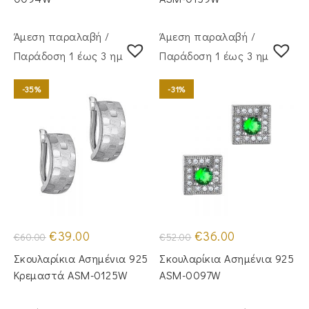
Άμεση παραλαβή /
Άμεση παραλαβή /
Παράδoση 1 έως 3 ημέρες
Παράδoση 1 έως 3 ημέρες
-35%
-31%
Original
Η
Original
Η
€
39.00
€
36.00
€
60.00
€
52.00
price
τρέχουσα
price
τρέχουσα
was:
τιμή
was:
τιμή
Σκουλαρίκια Ασημένια 925
Σκουλαρίκια Ασημένια 925
€60.00.
είναι:
€52.00.
είναι:
€39.00.
€36.00.
Κρεμαστά ASM-0125W
ASM-0097W