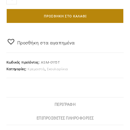
Ασημένια
925
ΠΡΟΣΘΉΚΗ ΣΤΟ ΚΑΛΆΘΙ
Κρεμαστά
ASM-
0115T
ποσότητα
Προσθήκη στα αγαπημένα
Κωδικός προϊόντος:
ASM-0115T
Κατηγορίες:
Κρεμαστά
,
Σκουλαρίκια
ΠΕΡΙΓΡΑΦΉ
ΕΠΙΠΡΌΣΘΕΤΕΣ ΠΛΗΡΟΦΟΡΊΕΣ