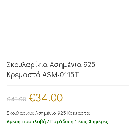
Σκουλαρίκια Ασημένια 925
Κρεμαστά ASM-0115T
€
34.00
Original
Η
price
τρέχουσα
€
45.00
was:
τιμή
€45.00.
είναι:
€34.00.
Σκουλαρίκια Ασημένια 925 Κρεμαστά
Άμεση παραλαβή / Παράδoση 1 έως 3 ημέρες