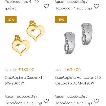
Παράδοση σε 4 - 10
Άμεση παραλαβή /
ημέρες
Παράδoση 1 έως 3 ημέρες
-22%
-35%
Original
Η
Original
Η
€
180.00
€
39.00
€
230.00
€
60.00
price
τρέχουσα
price
τρέχουσα
was:
τιμή
was:
τιμή
Σκουλαρίκια Χρυσά Κ14
Σκουλαρίκια Ασημένια 925
€230.00.
είναι:
€60.00.
είναι:
€180.00.
€39.00.
IPS-20657Y
Κρεμαστά ASM-0120W
Άμεση παραλαβή /
Άμεση παραλαβή /
Παράδoση 1 έως 3 ημέρες
Παράδoση 1 έως 3 ημέρες