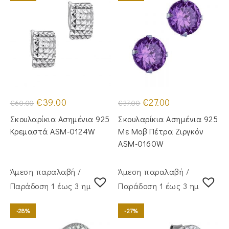
Original
Η
Original
Η
€
39.00
€
27.00
€
60.00
€
37.00
price
τρέχουσα
price
τρέχουσα
was:
τιμή
was:
τιμή
Σκουλαρίκια Ασημένια 925
Σκουλαρίκια Ασημένια 925
€60.00.
είναι:
€37.00.
είναι:
€39.00.
€27.00.
Κρεμαστά ASM-0124W
Με Μοβ Πέτρα Ζιργκόν
ASM-0160W
Άμεση παραλαβή /
Άμεση παραλαβή /
Παράδoση 1 έως 3 ημέρες
Παράδoση 1 έως 3 ημέρες
-28%
-27%