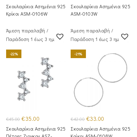
was:
τιμή
was:
τιμή
Σκουλαρίκια Ασημένια 925
Σκουλαρίκια Ασημένια 925
€47.00.
είναι:
€48.00.
είναι:
€32.00.
€32.00.
Κρίκοι ASM-0106W
ASM-0103W
Άμεση παραλαβή /
Άμεση παραλαβή /
Παράδoση 1 έως 3 ημέρες
Παράδoση 1 έως 3 ημέρες
-22%
-21%
Original
Η
Original
Η
€
35.00
€
33.00
€
45.00
€
42.00
price
τρέχουσα
price
τρέχουσα
was:
τιμή
was:
τιμή
Σκουλαρίκια Ασημένια 925
Σκουλαρίκια Ασημένια 925
€45.00.
είναι:
€42.00.
είναι:
€35.00.
€33.00.
Πέτρες Ζιργκον ASZ-
Κρίκοι ASM-0108W