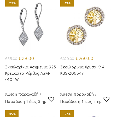
-29%
-19%
Original
Η
Original
Η
€
39.00
€
260.00
€
55.00
€
320.00
price
τρέχουσα
price
τρέχουσα
was:
τιμή
was:
τιμή
Σκουλαρίκια Ασημένια 925
Σκουλαρίκια Χρυσά Κ14
€55.00.
είναι:
€320.00.
είναι:
€39.00.
€260.00.
Κρεμαστά Ρόμβος ASM-
KBS-20654Y
0104W
Άμεση παραλαβή /
Άμεση παραλαβή /
Παράδoση 1 έως 3 ημέρες
Παράδoση 1 έως 3 ημέρες
-35%
-27%