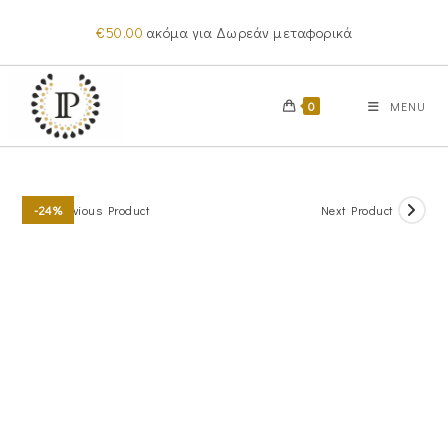
Skip
€
50.00
ακόμα για Δωρεάν μεταφορικά
to
content
0
MENU
Previous Product
Next Product
-24%