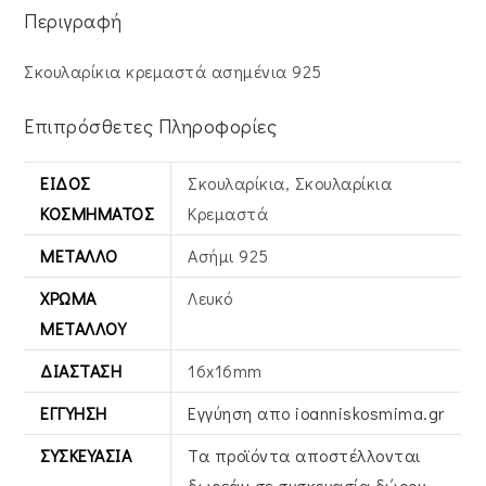
Περιγραφή
Σκουλαρίκια κρεμαστά ασημένια 925
Επιπρόσθετες Πληροφορίες
ΕΊΔΟΣ
Σκουλαρίκια, Σκουλαρίκια
ΚΟΣΜΉΜΑΤΟΣ
Κρεμαστά
ΜΈΤΑΛΛΟ
Ασήμι 925
ΧΡΏΜΑ
Λευκό
ΜΕΤΆΛΛΟΥ
ΔΙΆΣΤΑΣΗ
16x16mm
ΕΓΓΎΗΣΗ
Εγγύηση απο ioanniskosmima.gr
ΣΥΣΚΕΥΑΣΊΑ
Τα προϊόντα αποστέλλονται
δωρεάν σε συσκευασία δώρου.