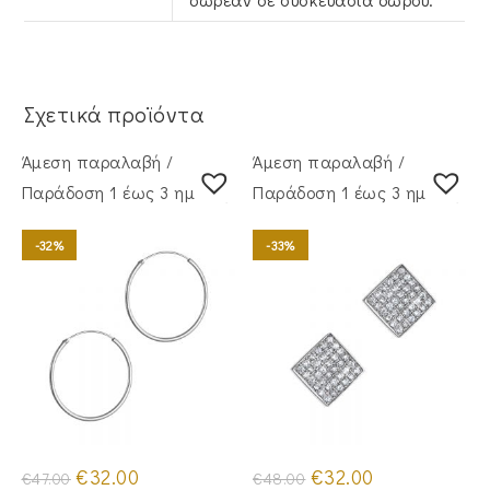
Σχετικά προϊόντα
Άμεση παραλαβή /
Άμεση παραλαβή /
Παράδoση 1 έως 3 ημέρες
Παράδoση 1 έως 3 ημέρες
-32%
-33%
Original
Η
Original
Η
€
32.00
€
32.00
€
47.00
€
48.00
price
τρέχουσα
price
τρέχουσα