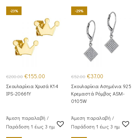
-23%
-29%
Original
Η
Original
Η
€
155.00
€
37.00
€
200.00
€
52.00
price
τρέχουσα
price
τρέχουσα
was:
τιμή
was:
τιμή
Σκουλαρίκια Χρυσά Κ14
Σκουλαρίκια Ασημένια 925
€200.00.
είναι:
€52.00.
είναι:
€155.00.
€37.00.
IPS-20661Y
Κρεμαστά Ρόμβος ASM-
0105W
Άμεση παραλαβή /
Άμεση παραλαβή /
Παράδoση 1 έως 3 ημέρες
Παράδoση 1 έως 3 ημέρες