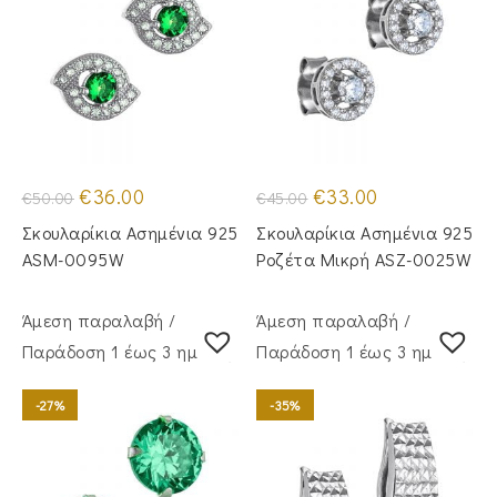
Original
Η
Original
Η
€
36.00
€
33.00
€
50.00
€
45.00
price
τρέχουσα
price
τρέχουσα
was:
τιμή
was:
τιμή
Σκουλαρίκια Ασημένια 925
Σκουλαρίκια Ασημένια 925
€50.00.
είναι:
€45.00.
είναι:
€36.00.
€33.00.
ASM-0095W
Ροζέτα Μικρή ASZ-0025W
Άμεση παραλαβή /
Άμεση παραλαβή /
Παράδoση 1 έως 3 ημέρες
Παράδoση 1 έως 3 ημέρες
-27%
-35%