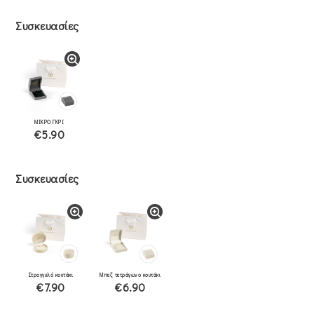
Συσκευασίες
ΜΙΚΡΟ ΓΚΡΙ
€5.90
Συσκευασίες
Στρογγυλό κουτάκι
Μπεζ τετράγωνο κουτάκι
€7.90
€6.90