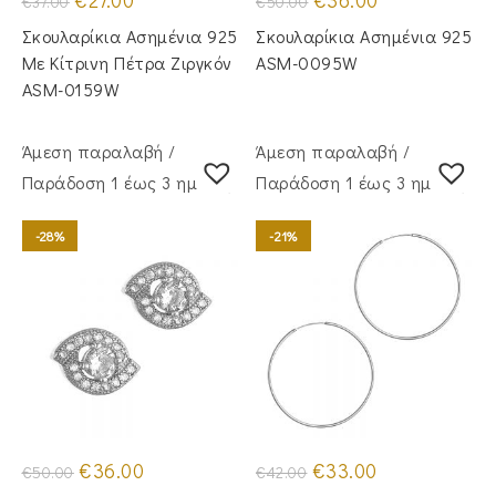
€
27.00
€
36.00
€
37.00
€
50.00
price
τρέχουσα
price
τρέχουσα
was:
τιμή
was:
τιμή
Σκουλαρίκια Ασημένια 925
Σκουλαρίκια Ασημένια 925
€37.00.
είναι:
€50.00.
είναι:
€27.00.
€36.00.
Με Κίτρινη Πέτρα Ζιργκόν
ASM-0095W
ASM-0159W
Άμεση παραλαβή /
Άμεση παραλαβή /
Παράδoση 1 έως 3 ημέρες
Παράδoση 1 έως 3 ημέρες
-28%
-21%
Original
Η
Original
Η
€
36.00
€
33.00
€
50.00
€
42.00
price
τρέχουσα
price
τρέχουσα