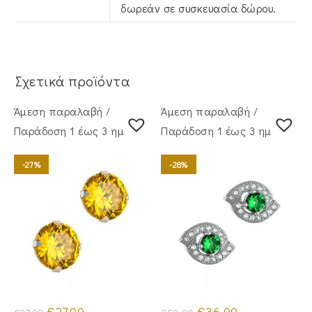
δωρεάν σε συσκευασία δώρου.
Σχετικά προϊόντα
Άμεση παραλαβή /
Άμεση παραλαβή /
Παράδoση 1 έως 3 ημέρες
Παράδoση 1 έως 3 ημέρες
-27%
-28%
Original
Η
Original
Η