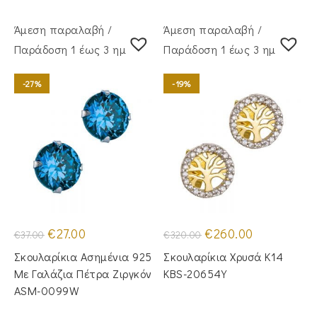
Άμεση παραλαβή /
Άμεση παραλαβή /
Παράδoση 1 έως 3 ημέρες
Παράδoση 1 έως 3 ημέρες
-27%
-19%
Original
Η
Original
Η
€
27.00
€
260.00
€
37.00
€
320.00
price
τρέχουσα
price
τρέχουσα
was:
τιμή
was:
τιμή
Σκουλαρίκια Ασημένια 925
Σκουλαρίκια Χρυσά Κ14
€37.00.
είναι:
€320.00.
είναι:
€27.00.
€260.00.
Με Γαλάζια Πέτρα Ζιργκόν
KBS-20654Y
ASM-0099W