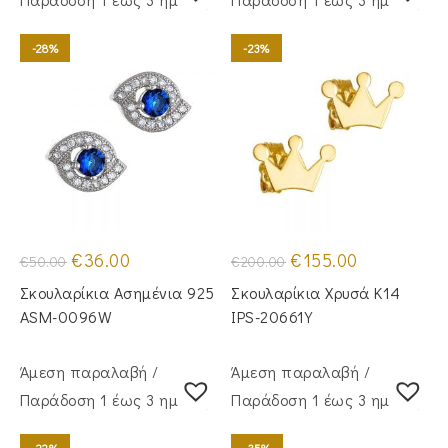
-28%
-23%
Original
Η
Original
Η
€
36.00
€
155.00
€
50.00
€
200.00
price
τρέχουσα
price
τρέχουσα
was:
τιμή
was:
τιμή
Σκουλαρίκια Ασημένια 925
Σκουλαρίκια Χρυσά Κ14
€50.00.
είναι:
€200.00.
είναι:
€36.00.
€155.00.
ASM-0096W
IPS-20661Y
Άμεση παραλαβή /
Άμεση παραλαβή /
Παράδoση 1 έως 3 ημέρες
Παράδoση 1 έως 3 ημέρες