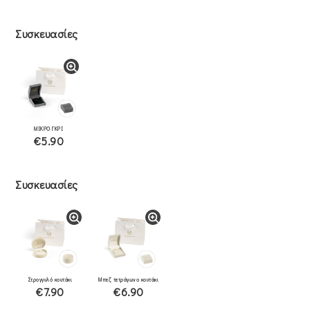
Συσκευασίες
ΜΙΚΡΟ ΓΚΡΙ
€5.90
Συσκευασίες
Στρογγυλό κουτάκι
Μπεζ τετράγωνο κουτάκι
€7.90
€6.90