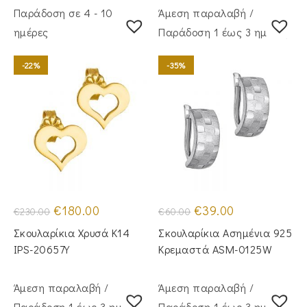
Παράδοση σε 4 - 10
Άμεση παραλαβή /
ημέρες
Παράδoση 1 έως 3 ημέρες
-22%
-35%
Original
Η
Original
Η
€
180.00
€
39.00
€
230.00
€
60.00
price
τρέχουσα
price
τρέχουσα
was:
τιμή
was:
τιμή
Σκουλαρίκια Χρυσά Κ14
Σκουλαρίκια Ασημένια 925
€230.00.
είναι:
€60.00.
είναι:
€180.00.
€39.00.
IPS-20657Y
Κρεμαστά ASM-0125W
Άμεση παραλαβή /
Άμεση παραλαβή /
Παράδoση 1 έως 3 ημέρες
Παράδoση 1 έως 3 ημέρες