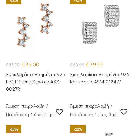
-22%
-35%
Original
Η
Original
Η
€
35.00
€
39.00
€
45.00
€
60.00
price
τρέχουσα
price
τρέχουσα
was:
τιμή
was:
τιμή
Σκουλαρίκια Ασημένια 925
Σκουλαρίκια Ασημένια 925
€45.00.
είναι:
€60.00.
είναι:
€35.00.
€39.00.
Ροζ Πέτρες Ζιργκον ASZ-
Κρεμαστά ASM-0124W
0027R
Άμεση παραλαβή /
Άμεση παραλαβή /
Παράδoση 1 έως 3 ημέρες
Παράδoση 1 έως 3 ημέρες
-27%
-22%