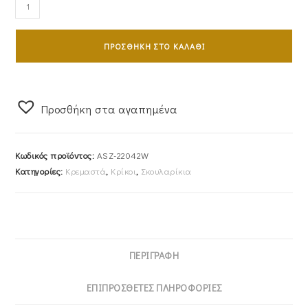
Σκουλαρίκια
Ασημένια
925
ΠΡΟΣΘΉΚΗ ΣΤΟ ΚΑΛΆΘΙ
Κρικάκια
ASZ-
22042W
ποσότητα
Προσθήκη στα αγαπημένα
Κωδικός προϊόντος:
ASZ-22042W
Κατηγορίες:
Κρεμαστά
,
Κρίκοι
,
Σκουλαρίκια
ΠΕΡΙΓΡΑΦΉ
ΕΠΙΠΡΌΣΘΕΤΕΣ ΠΛΗΡΟΦΟΡΊΕΣ