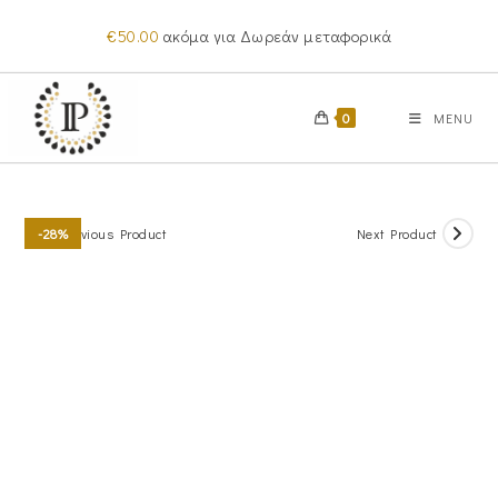
Skip
€
50.00
ακόμα για Δωρεάν μεταφορικά
to
content
0
MENU
Previous Product
Next Product
-28%