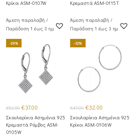
€34.00.
€34.00.
Κρίκοι ASM-0107W
Κρεμαστά ASM-0115T
Άμεση παραλαβή /
Άμεση παραλαβή /
Παράδoση 1 έως 3 ημέρες
Παράδoση 1 έως 3 ημέρες
-29%
-32%
Original
Η
Original
Η
€
37.00
€
32.00
€
52.00
€
47.00
price
τρέχουσα
price
τρέχουσα
was:
τιμή
was:
τιμή
Σκουλαρίκια Ασημένια 925
Σκουλαρίκια Ασημένια 925
€52.00.
είναι:
€47.00.
είναι:
€37.00.
€32.00.
Κρεμαστά Ρόμβος ASM-
Κρίκοι ASM-0106W
0105W