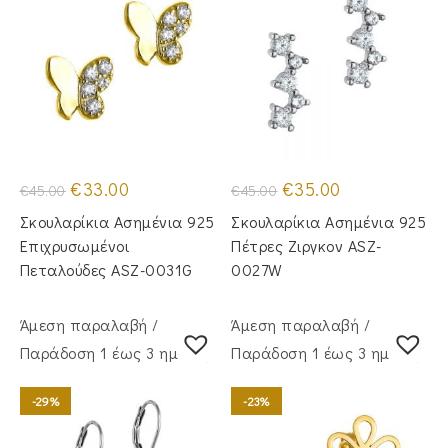
Original
Η
Original
Η
€
33.00
€
35.00
€
45.00
€
45.00
price
τρέχουσα
price
τρέχουσα
was:
τιμή
was:
τιμή
Σκουλαρίκια Ασημένια 925
Σκουλαρίκια Ασημένια 925
€45.00.
είναι:
€45.00.
είναι:
€33.00.
€35.00.
Επιχρυσωμένοι
Πέτρες Ζιργκον ASZ-
Πεταλούδες ASZ-0031G
0027W
Άμεση παραλαβή /
Άμεση παραλαβή /
Παράδoση 1 έως 3 ημέρες
Παράδoση 1 έως 3 ημέρες
-29%
-23%