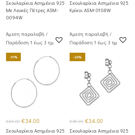
was:
τιμή
was:
τιμή
Σκουλαρίκια Ασημένια 925
Σκουλαρίκια Ασημένια 925
€50.00.
είναι:
€42.00.
είναι:
€36.00.
€33.00.
Με Λευκές Πέτρες ASM-
Κρίκοι ASM-0108W
0094W
Άμεση παραλαβή /
Άμεση παραλαβή /
Παράδoση 1 έως 3 ημέρες
Παράδoση 1 έως 3 ημέρες
-31%
-24%
Original
Η
Original
Η
€
34.00
€
34.00
€
49.00
€
45.00
price
τρέχουσα
price
τρέχουσα
was:
τιμή
was:
τιμή
Σκουλαρίκια Ασημένια 925
Σκουλαρίκια Ασημένια 925
€49.00.
είναι:
€45.00.
είναι: