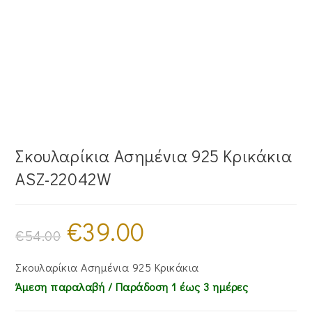
Σκουλαρίκια Ασημένια 925 Κρικάκια
ASZ-22042W
€
39.00
Original
Η
price
τρέχουσα
€
54.00
was:
τιμή
€54.00.
είναι:
€39.00.
Σκουλαρίκια Ασημένια 925 Κρικάκια
Άμεση παραλαβή / Παράδoση 1 έως 3 ημέρες