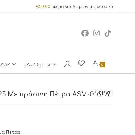
€
50.00
ακόμα για Δωρεάν μεταφορικά
ΟΥΑΡ
BABY GIFTS
0
925 Με πράσινη Πέτρα ASM-0161W
ινα Πέτρα