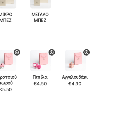
ΜΙΚΡΟ
ΜΕΓΑΛΟ
ΜΠΕΖ
ΜΠΕΖ
ροτσιού
Πιπίλα
Αγγελουδάκι
μωρού
€4.50
€4.90
€5.50