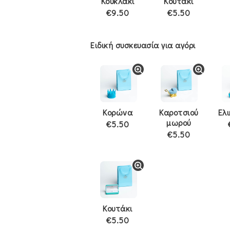
Κουκλάκι
Κουτάκι
€9.50
€5.50
Ειδική συσκευασία για αγόρι
Κορώνα
Καροτσιού
Ελ
μωρού
€5.50
€5.50
Κουτάκι
€5.50