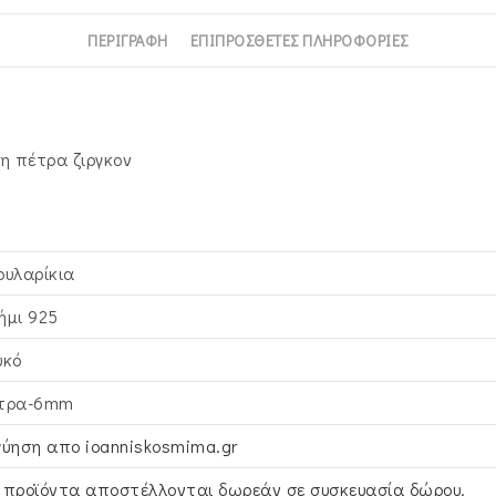
ΠΕΡΙΓΡΑΦΉ
ΕΠΙΠΡΌΣΘΕΤΕΣ ΠΛΗΡΟΦΟΡΊΕΣ
η πέτρα ζιργκον
ουλαρίκια
ήμι 925
υκό
τρα-6mm
γύηση απο ioanniskosmima.gr
 προϊόντα αποστέλλονται δωρεάν σε συσκευασία δώρου.