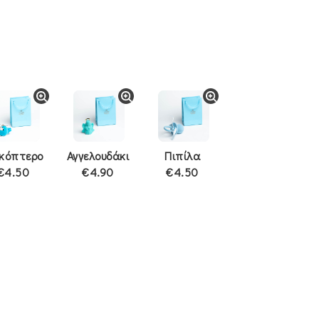
ικόπτερο
Αγγελουδάκι
Πιπίλα
€4.50
€4.90
€4.50