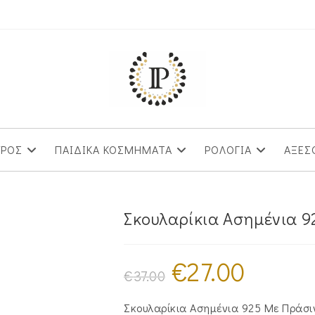
ΥΡΟΣ
ΠΑΙΔΙΚΑ ΚΟΣΜΗΜΑΤΑ
ΡΟΛΟΓΙΑ
ΑΞΕΣ
Σκουλαρίκια Ασημένια 
€
27.00
Original
Η
price
τρέχουσα
€
37.00
was:
τιμή
€37.00.
είναι:
€27.00.
Σκουλαρίκια Ασημένια 925 Με Πράσ