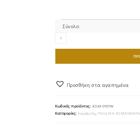
Σύνολο:
Σκουλαρίκια
Ασημένια
925
ΠΡ
Με
πράσινη
Πέτρα
ASM-
Προσθήκη στα αγαπημένα
0161W
ποσότητα
Κωδικός προϊόντος:
ASM-0161W
Κατηγορίες:
Καρφωτά
,
ΠΑΙΔΙΚΑ ΚΟΣΜΗΜΑΤΑ