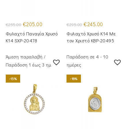
Original
Η
Original
Η
€
205.00
€
245.00
€
255.00
€
295.00
price
τρέχουσα
price
τρέχουσα
was:
τιμή
was:
τιμή
Φυλαχτό Παναγία Χρυσό
Φυλαχτό Χρυσό Κ14 Με
€255.00.
είναι:
€295.00.
είναι:
€205.00.
€245.00.
Κ14 SXP-20478
τον Χριστό KBP-20495
Άμεση παραλαβή /
Παράδοση σε 4 - 10
Παράδoση 1 έως 3 ημέρες
ημέρες
-15%
-18%