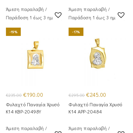
Άμεση παραλαβή /
Άμεση παραλαβή /
Παράδoση 1 έως 3 ημέρες
Παράδoση 1 έως 3 ημέρες
-19%
-17%
Original
Η
Original
Η
€
190.00
€
245.00
€
235.00
€
295.00
price
τρέχουσα
price
τρέχουσα
was:
τιμή
was:
τιμή
Φυλαχτό Παναγία Χρυσό
Φυλαχτό Παναγία Χρυσό
€235.00.
είναι:
€295.00.
είναι:
€190.00.
€245.00.
Κ14 KBP-20498Y
Κ14 APP-20484
Άμεση παραλαβή /
Άμεση παραλαβή /