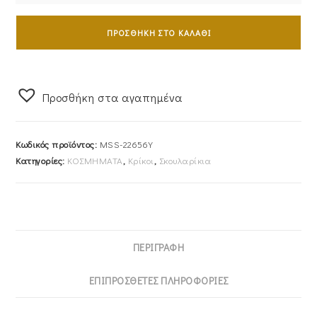
Σκουλαρίκια
Κρικάκια
ΠΡΟΣΘΉΚΗ ΣΤΟ ΚΑΛΆΘΙ
Χρυσά
14Κ
Με
Προσθήκη στα αγαπημένα
Λευκές
Πέτρες
Ζιργκόν
Κωδικός προϊόντος:
MSS-22656Y
MSS-
Κατηγορίες:
ΚΟΣΜΗΜΑΤΑ
,
Κρίκοι
,
Σκουλαρίκια
22656Y
ποσότητα
ΠΕΡΙΓΡΑΦΉ
ΕΠΙΠΡΌΣΘΕΤΕΣ ΠΛΗΡΟΦΟΡΊΕΣ