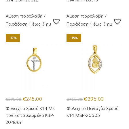
Άμεση παραλαβή /
Άμεση παραλαβή /
Παράδoση 1 έως 3 ημέρες
Παράδoση 1 έως 3 ημέρες
-17%
-15%
Original
Η
Original
Η
€
245.00
€
395.00
€
295.00
€
465.00
price
τρέχουσα
price
τρέχουσα
was:
τιμή
was:
τιμή
Φυλαχτό Χρυσό Κ14 Με
Φυλαχτό Παναγία Χρυσό
€295.00.
είναι:
€465.00.
είναι:
€245.00.
€395.00.
τον Εσταυρωμένο KBP-
Κ14 MSP-20505
20488Y