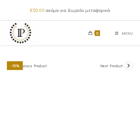
Skip
€
50.00
ακόμα για Δωρεάν μεταφορικά
to
content
0
MENU
Previous Product
Next Product
-15%