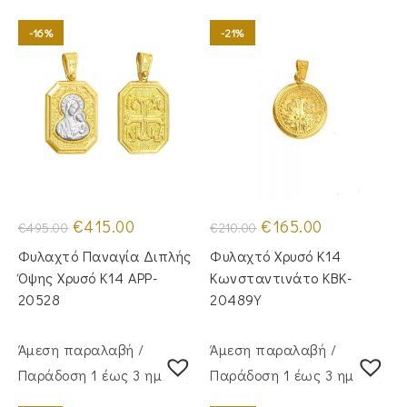
-16%
-21%
Original
Η
Original
Η
€
415.00
€
165.00
€
495.00
€
210.00
price
τρέχουσα
price
τρέχουσα
was:
τιμή
was:
τιμή
Φυλαχτό Παναγία Διπλής
Φυλαχτό Χρυσό Κ14
€495.00.
είναι:
€210.00.
είναι:
€415.00.
€165.00.
Όψης Χρυσό Κ14 APP-
Κωνσταντινάτο KBK-
20528
20489Y
Άμεση παραλαβή /
Άμεση παραλαβή /
Παράδoση 1 έως 3 ημέρες
Παράδoση 1 έως 3 ημέρες