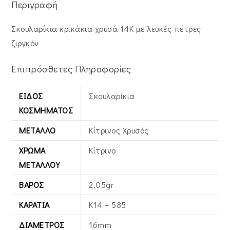
Περιγραφή
Σκουλαρίκια κρικάκια χρυσά 14Κ με λευκές πέτρες
ζιργκόν
Επιπρόσθετες Πληροφορίες
ΕΊΔΟΣ
Σκουλαρίκια
ΚΟΣΜΉΜΑΤΟΣ
ΜΈΤΑΛΛΟ
Κίτρινος Xρυσός
ΧΡΏΜΑ
Κίτρινο
ΜΕΤΆΛΛΟΥ
ΒΆΡΟΣ
2,05gr
ΚΑΡΆΤΙΑ
Κ14 – 585
ΔΙΆΜΕΤΡΟΣ
16mm