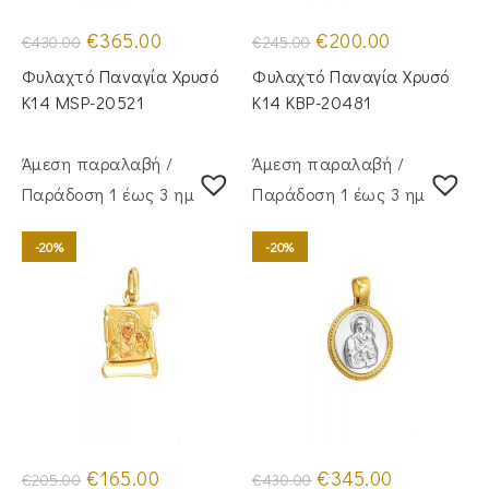
Original
Η
Original
Η
€
365.00
€
200.00
€
430.00
€
245.00
price
τρέχουσα
price
τρέχουσα
was:
τιμή
was:
τιμή
Φυλαχτό Παναγία Χρυσό
Φυλαχτό Παναγία Χρυσό
€430.00.
είναι:
€245.00.
είναι:
€365.00.
€200.00.
Κ14 MSP-20521
Κ14 KBP-20481
Άμεση παραλαβή /
Άμεση παραλαβή /
Παράδoση 1 έως 3 ημέρες
Παράδoση 1 έως 3 ημέρες
-20%
-20%
Original
Η
Original
Η
€
165.00
€
345.00
€
205.00
€
430.00