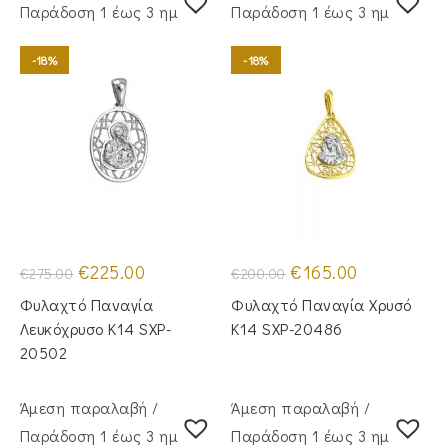
Παράδoση 1 έως 3 ημέρες
Παράδoση 1 έως 3 ημέρες
-18%
-18%
Original
Η
Original
Η
€
225.00
€
165.00
€
275.00
€
200.00
price
τρέχουσα
price
τρέχουσα
was:
τιμή
was:
τιμή
Φυλαχτό Παναγία
Φυλαχτό Παναγία Χρυσό
€275.00.
είναι:
€200.00.
είναι:
€225.00.
€165.00.
Λευκόχρυσο Κ14 SXP-
Κ14 SXP-20486
20502
Άμεση παραλαβή /
Άμεση παραλαβή /
Παράδoση 1 έως 3 ημέρες
Παράδoση 1 έως 3 ημέρες