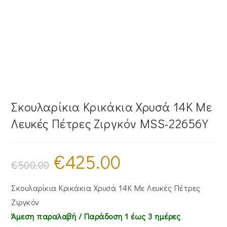
Σκουλαρίκια Κρικάκια Χρυσά 14Κ Με
Λευκές Πέτρες Ζιργκόν MSS-22656Y
€
425.00
Original
Η
price
τρέχουσα
€
500.00
was:
τιμή
€500.00.
είναι:
€425.00.
Σκουλαρίκια Κρικάκια Χρυσά 14Κ Με Λευκές Πέτρες
Ζιργκόν
Άμεση παραλαβή / Παράδoση 1 έως 3 ημέρες