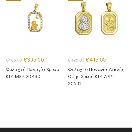
Original
Η
Original
Η
€
395.00
€
415.00
€
465.00
€
495.00
price
τρέχουσα
price
τρέχουσα
was:
τιμή
was:
τιμή
Φυλαχτό Παναγία Χρυσό
Φυλαχτό Παναγία Διπλής
€465.00.
είναι:
€495.00.
είναι:
€395.00.
€415.00.
Κ14 MSP-20480
Όψης Χρυσό Κ14 APP-
20531