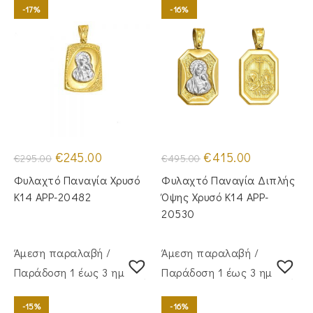
-17%
-16%
Original
Η
Original
Η
€
245.00
€
415.00
€
295.00
€
495.00
price
τρέχουσα
price
τρέχουσα
was:
τιμή
was:
τιμή
Φυλαχτό Παναγία Χρυσό
Φυλαχτό Παναγία Διπλής
€295.00.
είναι:
€495.00.
είναι:
€245.00.
€415.00.
Κ14 APP-20482
Όψης Χρυσό Κ14 APP-
20530
Άμεση παραλαβή /
Άμεση παραλαβή /
Παράδoση 1 έως 3 ημέρες
Παράδoση 1 έως 3 ημέρες
-15%
-16%