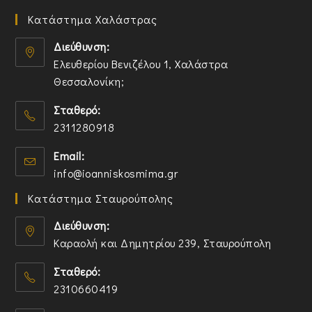
Κατάστημα Χαλάστρας
Διεύθυνση:
Ελευθερίου Βενιζέλου 1, Χαλάστρα
Θεσσαλονίκη;
O
Σταθερό:
p
2311280918
e
n
O
Email:
s
p
O
info@ioanniskosmima.gr
i
e
p
n
n
Κατάστημα Σταυρούπολης
e
a
s
n
n
i
Διεύθυνση:
s
e
n
Καραολή και Δημητρίου 239, Σταυρούπολη
i
w
y
O
n
t
o
Σταθερό:
p
y
a
u
2310660419
e
o
b
r
n
O
u
a