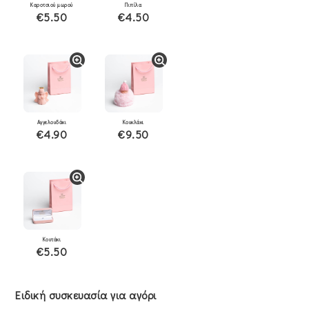
Καροτσιού μωρού
Πιπίλα
€5.50
€4.50
Αγγελουδάκι
Κουκλάκι
€4.90
€9.50
Κουτάκι
€5.50
Ειδική συσκευασία για αγόρι