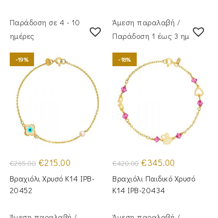
Παράδοση σε 4 - 10
Άμεση παραλαβή /
ημέρες
Παράδoση 1 έως 3 ημέρες
-19%
-18%
Original
Η
Original
Η
€
215.00
€
345.00
€
265.00
€
420.00
price
τρέχουσα
price
τρέχουσα
was:
τιμή
was:
τιμή
Βραχιόλι Χρυσό Κ14 IPB-
Βραχιόλι Παιδικό Χρυσό
€265.00.
είναι:
€420.00.
είναι:
€215.00.
€345.00.
20452
Κ14 IPB-20434
Άμεση παραλαβή /
Άμεση παραλαβή /