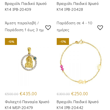
was:
τιμή
was:
τιμή
Βραχιόλι Παιδικό Χρυσό
Βραχιόλι Παιδικό Χρυσό
€255.00.
είναι:
€265.00.
είναι:
€200.00.
€210.00.
Κ14 IPB-20439
Κ14 IPB-20428
Άμεση παραλαβή /
Παράδοση σε 4 - 10
Παράδoση 1 έως 3 ημέρες
ημέρες
-13%
-17%
Original
Η
Original
Η
€
435.00
€
250.00
€
500.00
€
300.00
price
τρέχουσα
price
τρέχουσα
was:
τιμή
was:
τιμή
Φυλαχτό Παναγία Χρυσό
Βραχιόλι Παιδικό Χρυσό
€500.00.
είναι:
€300.00.
είναι:
€435.00.
€250.00.
Κ14 MSP-20479
Κ14 IPB-20442