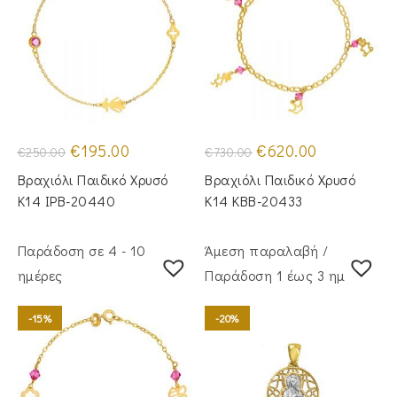
Original
Η
Original
Η
€
195.00
€
620.00
€
250.00
€
730.00
price
τρέχουσα
price
τρέχουσα
was:
τιμή
was:
τιμή
Βραχιόλι Παιδικό Χρυσό
Βραχιόλι Παιδικό Χρυσό
€250.00.
είναι:
€730.00.
είναι:
€195.00.
€620.00.
Κ14 IPB-20440
Κ14 KBB-20433
Παράδοση σε 4 - 10
Άμεση παραλαβή /
ημέρες
Παράδoση 1 έως 3 ημέρες
-15%
-20%