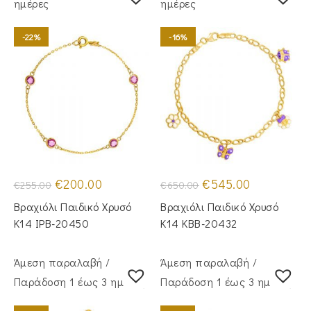
ημέρες
ημέρες
-22%
-16%
Original
Η
Original
Η
€
200.00
€
545.00
€
255.00
€
650.00
price
τρέχουσα
price
τρέχουσα
was:
τιμή
was:
τιμή
Βραχιόλι Παιδικό Χρυσό
Βραχιόλι Παιδικό Χρυσό
€255.00.
είναι:
€650.00.
είναι:
€200.00.
€545.00.
Κ14 IPB-20450
Κ14 KBB-20432
Άμεση παραλαβή /
Άμεση παραλαβή /
Παράδoση 1 έως 3 ημέρες
Παράδoση 1 έως 3 ημέρες