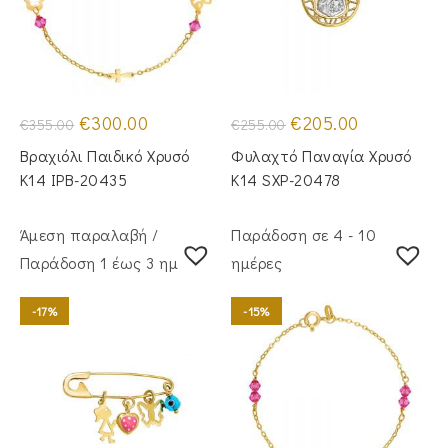
Original
Η
Original
Η
€
300.00
€
205.00
€
355.00
€
255.00
price
τρέχουσα
price
τρέχουσα
was:
τιμή
was:
τιμή
Βραχιόλι Παιδικό Χρυσό
Φυλαχτό Παναγία Χρυσό
€355.00.
είναι:
€255.00.
είναι:
€300.00.
€205.00.
Κ14 IPB-20435
Κ14 SXP-20478
Άμεση παραλαβή /
Παράδοση σε 4 - 10
Παράδoση 1 έως 3 ημέρες
ημέρες
-17%
-15%