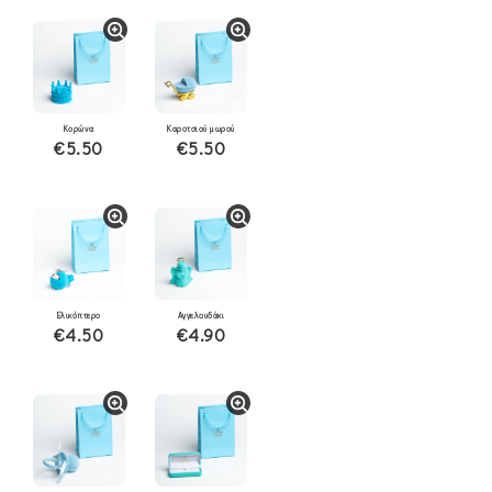
Κορώνα
Καροτσιού μωρού
€5.50
€5.50
Ελικόπτερο
Αγγελουδάκι
€4.50
€4.90