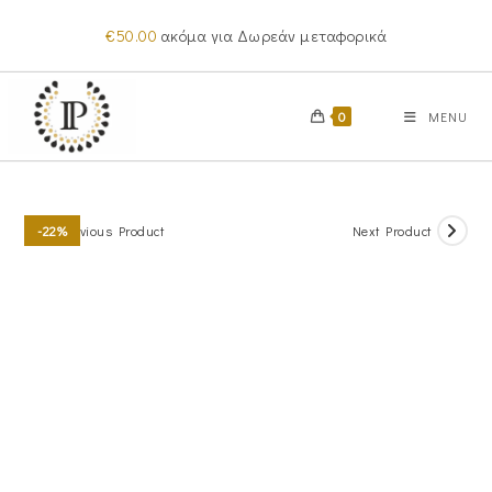
Skip
€
50.00
ακόμα για Δωρεάν μεταφορικά
to
content
0
MENU
Previous Product
Next Product
-22%