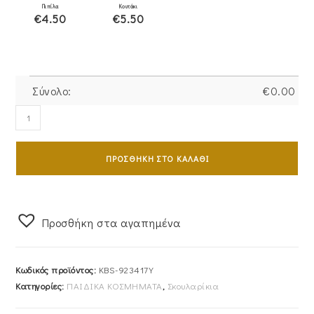
Πιπίλα
Κουτάκι
€4.50
€5.50
Σύνολο:
€
0.00
Σκουλαρίκια
Παιδικά
Χρυσά
ΠΡΟΣΘΉΚΗ ΣΤΟ ΚΑΛΆΘΙ
Κ9
KBS-
923417Y
ποσότητα
Προσθήκη στα αγαπημένα
Κωδικός προϊόντος:
KBS-923417Y
Κατηγορίες:
ΠΑΙΔΙΚΑ ΚΟΣΜΗΜΑΤΑ
,
Σκουλαρίκια