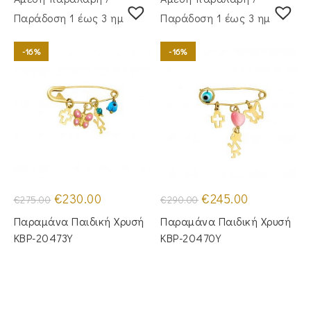
Παράδoση 1 έως 3 ημέρες
Παράδoση 1 έως 3 ημέρες
-16%
-16%
Original
Η
Original
Η
€
230.00
€
245.00
€
275.00
€
290.00
price
τρέχουσα
price
τρέχουσα
was:
τιμή
was:
τιμή
Παραμάνα Παιδική Χρυσή
Παραμάνα Παιδική Χρυσή
€275.00.
είναι:
€290.00.
είναι:
€230.00.
€245.00.
KBP-20473Υ
KBP-20470Υ