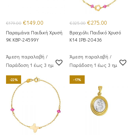
Original
Η
Original
Η
€
149.00
€
275.00
€
179.00
€
325.00
price
τρέχουσα
price
τρέχουσα
was:
τιμή
was:
τιμή
Παραμάνα Παιδική Χρυσή
Βραχιόλι Παιδικό Χρυσό
€179.00.
είναι:
€325.00.
είναι:
€149.00.
€275.00.
9Κ KBP-24599Υ
Κ14 IPB-20436
Άμεση παραλαβή /
Άμεση παραλαβή /
Παράδoση 1 έως 3 ημέρες
Παράδoση 1 έως 3 ημέρες
-22%
-17%