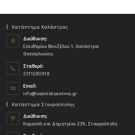
Κατάστημα Χαλάστρας
Διεύθυνση:
Ελευθερίου Βενιζέλου 1, Χαλάστρα
Θεσσαλονίκη;
O
Σταθερό:
p
2311280918
e
n
O
Email:
s
p
O
info@ioanniskosmima.gr
i
e
p
n
n
Κατάστημα Σταυρούπολης
e
a
s
n
n
i
Διεύθυνση:
s
e
n
Καραολή και Δημητρίου 239, Σταυρούπολη
i
w
y
O
n
t
o