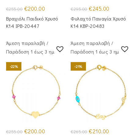
Original
Η
Original
Η
€
200.00
€
245.00
€
255.00
€
295.00
price
τρέχουσα
price
τρέχουσα
was:
τιμή
was:
τιμή
Βραχιόλι Παιδικό Χρυσό
Φυλαχτό Παναγία Χρυσό
€255.00.
είναι:
€295.00.
είναι:
€200.00.
€245.00.
Κ14 IPB-20447
Κ14 KBP-20483
Άμεση παραλαβή /
Άμεση παραλαβή /
Παράδoση 1 έως 3 ημέρες
Παράδoση 1 έως 3 ημέρες
-22%
-21%
Original
Η
Original
Η
€
200.00
€
210.00
€
255.00
€
265.00
price
τρέχουσα
price
τρέχουσα