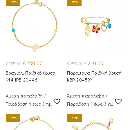
-22%
-18%
Original
Η
Original
Η
€
200.00
€
210.00
€
255.00
€
255.00
price
τρέχουσα
price
τρέχουσα
was:
τιμή
was:
τιμή
Βραχιόλι Παιδικό Χρυσό
Παραμάνα Παιδική Χρυσή
€255.00.
είναι:
€255.00.
είναι:
€200.00.
€210.00.
Κ14 IPB-20446
KBP-20459Υ
Άμεση παραλαβή /
Άμεση παραλαβή /
Παράδoση 1 έως 3 ημέρες
Παράδoση 1 έως 3 ημέρες
-22%
-15%