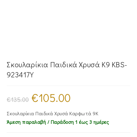
Σκουλαρίκια Παιδικά Χρυσά Κ9 KBS-
923417Y
€
105.00
Original
Η
price
τρέχουσα
€
135.00
was:
τιμή
€135.00.
είναι:
€105.00.
Σκουλαρίκια Παιδικά Χρυσά Καρφωτά 9Κ
Άμεση παραλαβή / Παράδoση 1 έως 3 ημέρες