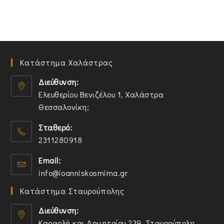
Κατάστημα Χαλάστρας
Διεύθυνση:
Ελευθερίου Βενιζέλου 1, Χαλάστρα
Θεσσαλονίκη;
O
Σταθερό:
p
2311280918
e
n
O
Email:
s
p
O
info@ioanniskosmima.gr
i
e
p
n
n
Κατάστημα Σταυρούπολης
e
a
s
n
n
i
Διεύθυνση:
s
e
n
Καραολή και Δημητρίου 239, Σταυρούπολη