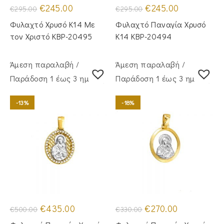
Original
Η
Original
Η
€
245.00
€
245.00
€
295.00
€
295.00
price
τρέχουσα
price
τρέχουσα
was:
τιμή
was:
τιμή
Φυλαχτό Χρυσό Κ14 Με
Φυλαχτό Παναγία Χρυσό
€295.00.
είναι:
€295.00.
είναι:
€245.00.
€245.00.
τον Χριστό KBP-20495
Κ14 KBP-20494
Άμεση παραλαβή /
Άμεση παραλαβή /
Παράδoση 1 έως 3 ημέρες
Παράδoση 1 έως 3 ημέρες
-13%
-18%
Original
Η
Original
Η
€
435.00
€
270.00
€
500.00
€
330.00
price
τρέχουσα
price
τρέχουσα
was:
τιμή
was:
τιμή