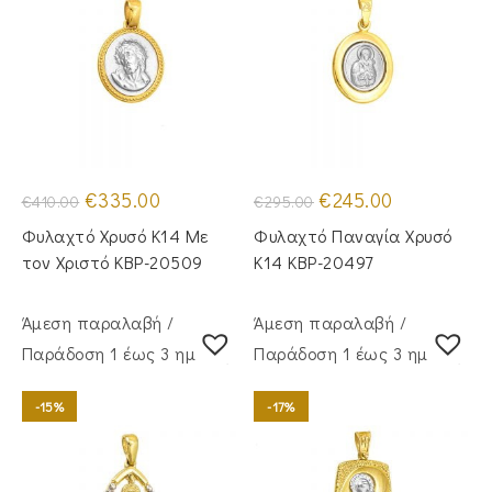
Original
Η
Original
Η
€
335.00
€
245.00
€
410.00
€
295.00
price
τρέχουσα
price
τρέχουσα
was:
τιμή
was:
τιμή
Φυλαχτό Χρυσό Κ14 Με
Φυλαχτό Παναγία Χρυσό
€410.00.
είναι:
€295.00.
είναι:
€335.00.
€245.00.
τον Χριστό KBP-20509
Κ14 KBP-20497
Άμεση παραλαβή /
Άμεση παραλαβή /
Παράδoση 1 έως 3 ημέρες
Παράδoση 1 έως 3 ημέρες
-15%
-17%