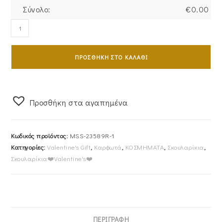
Σύνολο:
€
0.00
Σκουλαρίκια
Ροζ
Χρυσά
ΠΡΟΣΘΉΚΗ ΣΤΟ ΚΑΛΆΘΙ
Κ14
Δάκρυ
Με
Μπλε
Προσθήκη στα αγαπημένα
Πέτρα
Ζιργκόν
Κωδικός προϊόντος:
MSS-23589R-1
Στο
Κατηγορίες:
Valentine's Gift
,
Καρφωτά
,
ΚΟΣΜΗΜΑΤΑ
,
Σκουλαρίκια
,
Κέντρο
Σκουλαρίκια❤️Valentine's❤️
&
Λευκές
Περιμετρικά
MSS-
21505R
ΠΕΡΙΓΡΑΦΉ