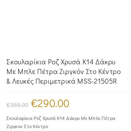
Σκουλαρίκια Ροζ Χρυσά Κ14 Δάκρυ
Με Μπλε Πέτρα Ζιργκόν Στο Κέντρο
& Λευκές Περιμετρικά MSS-21505R
€
290.00
Original
Η
price
τρέχουσα
€
355.00
was:
τιμή
€355.00.
είναι:
€290.00.
Σκουλαρίκια Ροζ Χρυσά Κ14 Δάκρυ Με Μπλε Πέτρα
Ζιργκον Στο Κέντρο