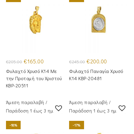
Original
Η
Original
Η
€
165.00
€
200.00
€
205.00
€
245.00
price
τρέχουσα
price
τρέχουσα
was:
τιμή
was:
τιμή
Φυλαχτό Χρυσό Κ14 Με
Φυλαχτό Παναγία Χρυσό
€205.00.
είναι:
€245.00.
είναι:
€165.00.
€200.00.
την Προτομή του Χριστού
Κ14 KBP-20481
KBP-20511
Άμεση παραλαβή /
Άμεση παραλαβή /
Παράδoση 1 έως 3 ημέρες
Παράδoση 1 έως 3 ημέρες
-18%
-17%