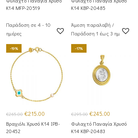
Φυλαχτό Παναγία Χρυσό
Φυλαχτό Παναγία Χρυσό
€500.00.
είναι:
€330.00.
είναι:
€435.00.
€270.00.
Κ14 MFP-20519
Κ14 KBP-20485
Παράδοση σε 4 - 10
Άμεση παραλαβή /
ημέρες
Παράδoση 1 έως 3 ημέρες
-19%
-17%
Original
Η
Original
Η
€
215.00
€
245.00
€
265.00
€
295.00
price
τρέχουσα
price
τρέχουσα
was:
τιμή
was:
τιμή
Βραχιόλι Χρυσό Κ14 IPB-
Φυλαχτό Παναγία Χρυσό
€265.00.
είναι:
€295.00.
είναι:
€215.00.
€245.00.
20452
Κ14 KBP-20483