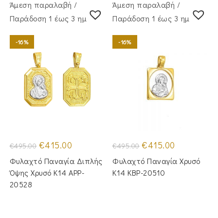
Άμεση παραλαβή /
Άμεση παραλαβή /
Παράδoση 1 έως 3 ημέρες
Παράδoση 1 έως 3 ημέρες
-16%
-16%
Original
Η
Original
Η
€
415.00
€
415.00
€
495.00
€
495.00
price
τρέχουσα
price
τρέχουσα
was:
τιμή
was:
τιμή
Φυλαχτό Παναγία Διπλής
Φυλαχτό Παναγία Χρυσό
€495.00.
είναι:
€495.00.
είναι:
€415.00.
€415.00.
Όψης Χρυσό Κ14 APP-
Κ14 KBP-20510
20528