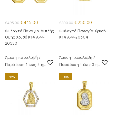
Original
Η
Original
Η
€
415.00
€
250.00
€
495.00
€
300.00
price
τρέχουσα
price
τρέχουσα
was:
τιμή
was:
τιμή
Φυλαχτό Παναγία Διπλής
Φυλαχτό Παναγία Χρυσό
€495.00.
είναι:
€300.00.
είναι:
€415.00.
€250.00.
Όψης Χρυσό Κ14 APP-
Κ14 APP-20504
20530
Άμεση παραλαβή /
Άμεση παραλαβή /
Παράδoση 1 έως 3 ημέρες
Παράδoση 1 έως 3 ημέρες
-18%
-18%