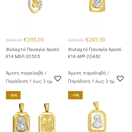
Original
Η
Original
Η
€
395.00
€
245.00
€
465.00
€
295.00
price
τρέχουσα
price
τρέχουσα
was:
τιμή
was:
τιμή
Φυλαχτό Παναγία Χρυσό
Φυλαχτό Παναγία Χρυσό
€465.00.
είναι:
€295.00.
είναι:
€395.00.
€245.00.
Κ14 MSP-20505
Κ14 APP-20482
Άμεση παραλαβή /
Άμεση παραλαβή /
Παράδoση 1 έως 3 ημέρες
Παράδoση 1 έως 3 ημέρες
-16%
-17%