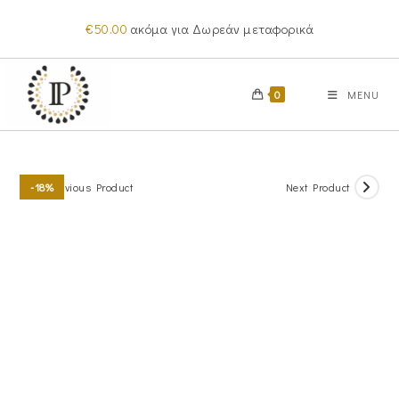
Skip
€
50.00
ακόμα για Δωρεάν μεταφορικά
to
content
0
MENU
Previous Product
Next Product
-18%