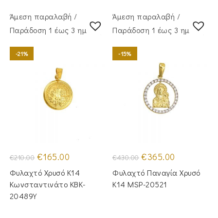
Άμεση παραλαβή /
Άμεση παραλαβή /
Παράδoση 1 έως 3 ημέρες
Παράδoση 1 έως 3 ημέρες
-21%
-15%
Original
Η
Original
Η
€
165.00
€
365.00
€
210.00
€
430.00
price
τρέχουσα
price
τρέχουσα
was:
τιμή
was:
τιμή
Φυλαχτό Χρυσό Κ14
Φυλαχτό Παναγία Χρυσό
€210.00.
είναι:
€430.00.
είναι:
€165.00.
€365.00.
Κωνσταντινάτο KBK-
Κ14 MSP-20521
20489Y