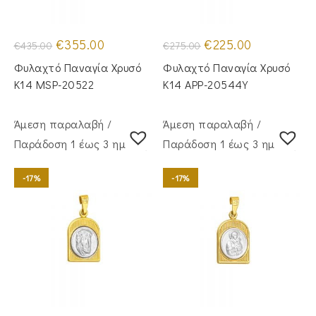
Original
Η
Original
Η
€
355.00
€
225.00
€
435.00
€
275.00
price
τρέχουσα
price
τρέχουσα
was:
τιμή
was:
τιμή
Φυλαχτό Παναγία Χρυσό
Φυλαχτό Παναγία Χρυσό
€435.00.
είναι:
€275.00.
είναι:
€355.00.
€225.00.
Κ14 MSP-20522
Κ14 APP-20544Y
Άμεση παραλαβή /
Άμεση παραλαβή /
Παράδoση 1 έως 3 ημέρες
Παράδoση 1 έως 3 ημέρες
-17%
-17%