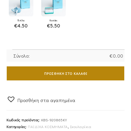
Πιπίλα
Κουτάκι
€4.50
€5.50
Σύνολο:
€
0.00
Σκουλαρίκια
Χρυσά
ΠΡΟΣΘΉΚΗ ΣΤΟ ΚΑΛΆΘΙ
Κ9
Παιδικά
Κρεμαστά
Προσθήκη στα αγαπημένα
"cupcakes"
Με
Σμάλτο
Κωδικός προϊόντος:
KBS-920865KY
KBS-
Κατηγορίες:
ΠΑΙΔΙΚΑ ΚΟΣΜΗΜΑΤΑ
,
Σκουλαρίκια
920865KY