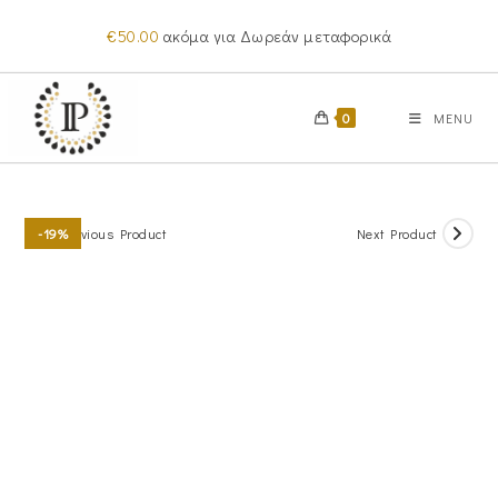
Skip
€
50.00
ακόμα για Δωρεάν μεταφορικά
to
content
0
MENU
Previous Product
Next Product
-19%