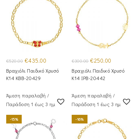
Original
Η
Original
Η
€
435.00
€
250.00
€
520.00
€
300.00
price
τρέχουσα
price
τρέχουσα
was:
τιμή
was:
τιμή
Βραχιόλι Παιδικό Χρυσό
Βραχιόλι Παιδικό Χρυσό
€520.00.
είναι:
€300.00.
είναι:
€435.00.
€250.00.
Κ14 KBB-20429
Κ14 IPB-20442
Άμεση παραλαβή /
Άμεση παραλαβή /
Παράδoση 1 έως 3 ημέρες
Παράδoση 1 έως 3 ημέρες
-15%
-16%