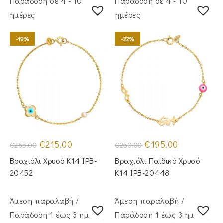
Παράδοση σε 4 - 10
Παράδοση σε 4 - 10
ημέρες
ημέρες
-19%
-22%
Original
Η
Original
Η
€
215.00
€
195.00
€
265.00
€
250.00
price
τρέχουσα
price
τρέχουσα
was:
τιμή
was:
τιμή
Βραχιόλι Χρυσό Κ14 IPB-
Βραχιόλι Παιδικό Χρυσό
€265.00.
είναι:
€250.00.
είναι:
€215.00.
€195.00.
20452
Κ14 IPB-20448
Άμεση παραλαβή /
Άμεση παραλαβή /
Παράδoση 1 έως 3 ημέρες
Παράδoση 1 έως 3 ημέρες