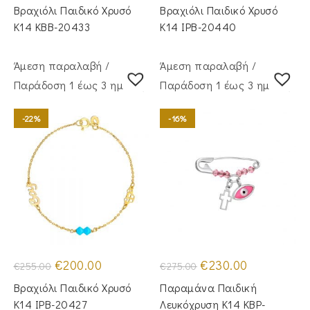
was:
τιμή
was:
τιμή
Βραχιόλι Παιδικό Χρυσό
Βραχιόλι Παιδικό Χρυσό
€730.00.
είναι:
€250.00.
είναι:
€620.00.
€195.00.
Κ14 KBB-20433
Κ14 IPB-20440
Άμεση παραλαβή /
Άμεση παραλαβή /
Παράδoση 1 έως 3 ημέρες
Παράδoση 1 έως 3 ημέρες
-22%
-16%
Original
Η
Original
Η
€
200.00
€
230.00
€
255.00
€
275.00
price
τρέχουσα
price
τρέχουσα
was:
τιμή
was:
τιμή
Βραχιόλι Παιδικό Χρυσό
Παραμάνα Παιδική
€255.00.
είναι:
€275.00.
είναι:
€200.00.
€230.00.
Κ14 IPB-20427
Λευκόχρυση Κ14 KBP-