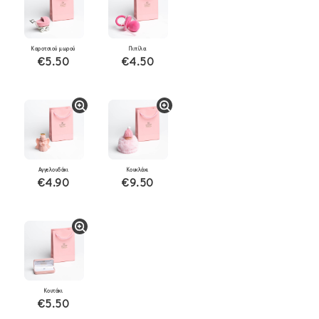
Καροτσιού μωρού
Πιπίλα
€5.50
€4.50
Αγγελουδάκι
Κουκλάκι
€4.90
€9.50
Κουτάκι
€5.50