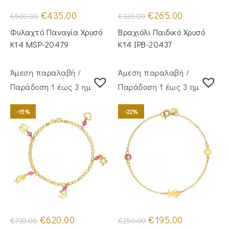
Original
Η
Original
Η
€
435.00
€
265.00
€
500.00
€
320.00
price
τρέχουσα
price
τρέχουσα
was:
τιμή
was:
τιμή
Φυλαχτό Παναγία Χρυσό
Βραχιόλι Παιδικό Χρυσό
€500.00.
είναι:
€320.00.
είναι:
€435.00.
€265.00.
Κ14 MSP-20479
Κ14 IPB-20437
Άμεση παραλαβή /
Άμεση παραλαβή /
Παράδoση 1 έως 3 ημέρες
Παράδoση 1 έως 3 ημέρες
-15%
-22%
Original
Η
Original
Η
€
620.00
€
195.00
€
730.00
€
250.00
price
τρέχουσα
price
τρέχουσα