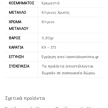
ΚΟΣΜΉΜΑΤΟΣ
Κρεμαστά
ΜΈΤΑΛΛΟ
Κίτρινος Xρυσός
ΧΡΏΜΑ
Κίτρινο
ΜΕΤΆΛΛΟΥ
ΒΆΡΟΣ
0,80gr
ΚΑΡΆΤΙΑ
Κ9 – 375
ΕΓΓΎΗΣΗ
Εγγύηση απο ioanniskosmima.gr
ΣΥΣΚΕΥΑΣΊΑ
Τα προϊόντα αποστέλλονται
δωρεάν σε συσκευασία δώρου.
Σχετικά προϊόντα