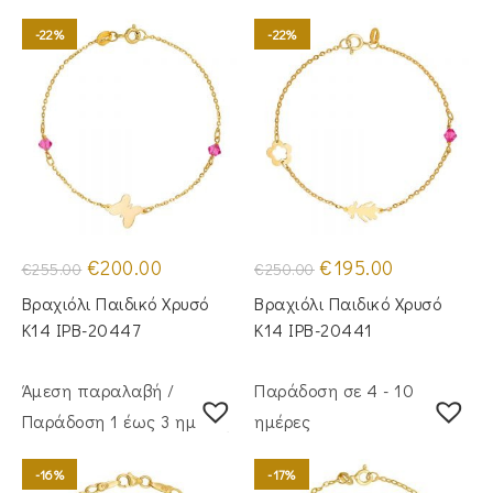
-22%
-22%
Original
Η
Original
Η
€
200.00
€
195.00
€
255.00
€
250.00
price
τρέχουσα
price
τρέχουσα
was:
τιμή
was:
τιμή
Βραχιόλι Παιδικό Χρυσό
Βραχιόλι Παιδικό Χρυσό
€255.00.
είναι:
€250.00.
είναι:
€200.00.
€195.00.
Κ14 IPB-20447
Κ14 IPB-20441
Άμεση παραλαβή /
Παράδοση σε 4 - 10
Παράδoση 1 έως 3 ημέρες
ημέρες
-16%
-17%