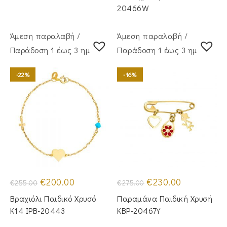
20466W
Άμεση παραλαβή /
Άμεση παραλαβή /
Παράδoση 1 έως 3 ημέρες
Παράδoση 1 έως 3 ημέρες
-22%
-16%
Original
Η
Original
Η
€
200.00
€
230.00
€
255.00
€
275.00
price
τρέχουσα
price
τρέχουσα
was:
τιμή
was:
τιμή
Βραχιόλι Παιδικό Χρυσό
Παραμάνα Παιδική Χρυσή
€255.00.
είναι:
€275.00.
είναι:
€200.00.
€230.00.
Κ14 IPB-20443
KBP-20467Υ