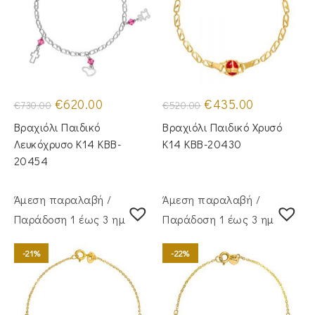
Original
Η
Original
Η
€
620.00
€
435.00
€
730.00
€
520.00
price
τρέχουσα
price
τρέχουσα
was:
τιμή
was:
τιμή
Βραχιόλι Παιδικό
Βραχιόλι Παιδικό Χρυσό
€730.00.
είναι:
€520.00.
είναι:
€620.00.
€435.00.
Λευκόχρυσο Κ14 KBB-
Κ14 KBB-20430
20454
Άμεση παραλαβή /
Άμεση παραλαβή /
Παράδoση 1 έως 3 ημέρες
Παράδoση 1 έως 3 ημέρες
-21%
-22%