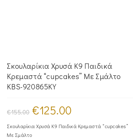
Σκουλαρίκια Χρυσά Κ9 Παιδικά
Κρεμαστά “cupcakes” Με Σμάλτο
KBS-920865KY
€
125.00
Original
Η
price
τρέχουσα
€
155.00
was:
τιμή
€155.00.
είναι:
€125.00.
Σκουλαρίκια Χρυσά Κ9 Παιδικά Κρεμαστά “cupcakes”
Με Σμάλτο