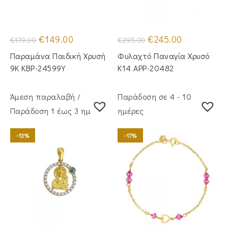
Original
Η
Original
Η
€
149.00
€
245.00
€
179.00
€
295.00
price
τρέχουσα
price
τρέχουσα
was:
τιμή
was:
τιμή
Παραμάνα Παιδική Χρυσή
Φυλαχτό Παναγία Χρυσό
€179.00.
είναι:
€295.00.
είναι:
€149.00.
€245.00.
9Κ KBP-24599Υ
Κ14 APP-20482
Άμεση παραλαβή /
Παράδοση σε 4 - 10
Παράδoση 1 έως 3 ημέρες
ημέρες
-13%
-17%