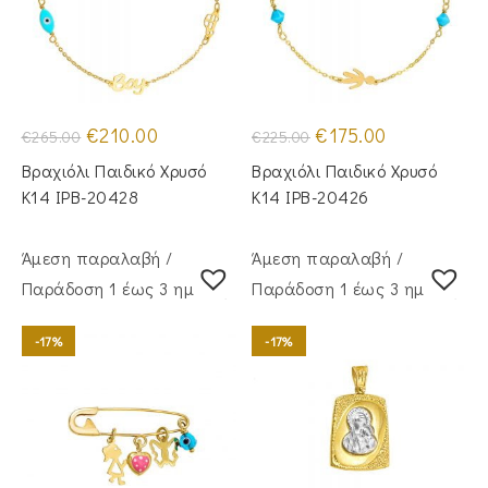
Original
Η
Original
Η
€
210.00
€
175.00
€
265.00
€
225.00
price
τρέχουσα
price
τρέχουσα
was:
τιμή
was:
τιμή
Βραχιόλι Παιδικό Χρυσό
Βραχιόλι Παιδικό Χρυσό
€265.00.
είναι:
€225.00.
είναι:
€210.00.
€175.00.
Κ14 IPB-20428
Κ14 IPB-20426
Άμεση παραλαβή /
Άμεση παραλαβή /
Παράδoση 1 έως 3 ημέρες
Παράδoση 1 έως 3 ημέρες
-17%
-17%