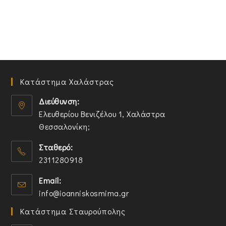
Κατάστημα Χαλάστρας
Διεύθυνση:
Ελευθερίου Βενιζέλου 1, Χαλάστρα
Θεσσαλονίκη;
O
Σταθερό:
p
2311280918
e
n
O
Email:
s
p
O
info@ioanniskosmima.gr
i
e
p
n
n
Κατάστημα Σταυρούπολης
e
a
s
n