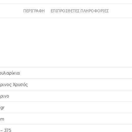
ΠΕΡΙΓΡΑΦΉ
ΕΠΙΠΡΌΣΘΕΤΕΣ ΠΛΗΡΟΦΟΡΊΕΣ
ουλαρίκια
τρινος Xρυσός
τρινο
7gr
mm
 – 375