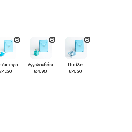
ικόπτερο
Αγγελουδάκι
Πιπίλα
€4.50
€4.90
€4.50