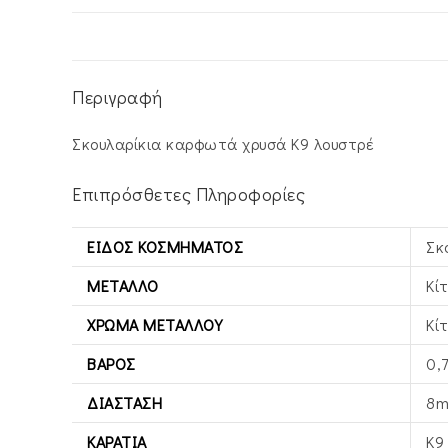
Περιγραφή
Σκουλαρίκια καρφωτά χρυσά Κ9 λουστρέ
Επιπρόσθετες Πληροφορίες
ΕΊΔΟΣ ΚΟΣΜΉΜΑΤΟΣ
Σκ
ΜΈΤΑΛΛΟ
Κί
ΧΡΏΜΑ ΜΕΤΆΛΛΟΥ
Κί
ΒΆΡΟΣ
0,
ΔΙΆΣΤΑΣΗ
8
ΚΑΡΆΤΙΑ
Κ9