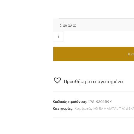
Σύνολο:
Σκουλαρίκια
Χρυσά
Κ9
ΠΡ
IPS-
920659Y
ποσότητα
Προσθήκη στα αγαπημένα
Κωδικός προϊόντος:
IPS-920659Y
Κατηγορίες:
Καρφωτά
,
ΚΟΣΜΗΜΑΤΑ
,
ΠΑΙΔΙΚ