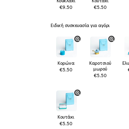
Κουκλάκι
Κουτάκι
€9.50
€5.50
Ειδική συσκευασία για αγόρι
Κορώνα
Καροτσιού
Ελ
μωρού
€5.50
€5.50
Κουτάκι
€5.50