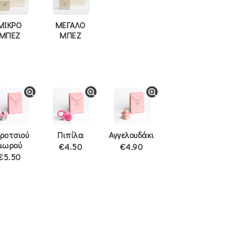
ΜΙΚΡΟ
ΜΕΓΑΛΟ
ΜΠΕΖ
ΜΠΕΖ
ροτσιού
Πιπίλα
Αγγελουδάκι
μωρού
€4.50
€4.90
€5.50