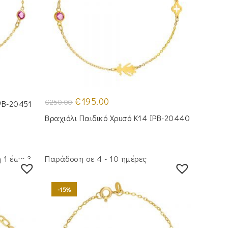
Original
Η
€
195.00
€
250.00
IPB-20451
price
τρέχουσα
was:
τιμή
Βραχιόλι Παιδικό Χρυσό Κ14 IPB-20440
€250.00.
είναι:
€195.00.
 1 έως 3
Παράδοση σε 4 - 10 ημέρες
-15%