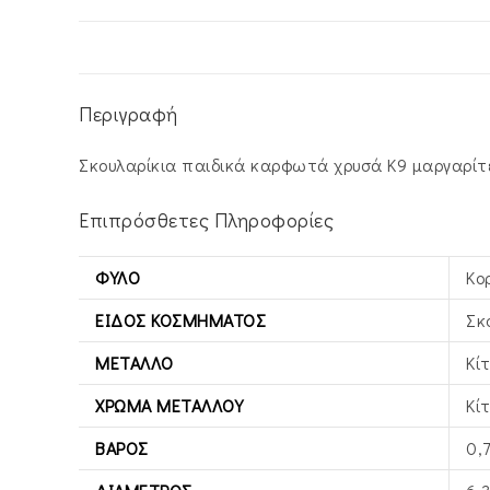
Περιγραφή
Σκουλαρίκια παιδικά καρφωτά χρυσά Κ9 μαργαρίτ
Επιπρόσθετες Πληροφορίες
ΦΎΛΟ
Κο
ΕΊΔΟΣ ΚΟΣΜΉΜΑΤΟΣ
Σκ
ΜΈΤΑΛΛΟ
Κί
ΧΡΏΜΑ ΜΕΤΆΛΛΟΥ
Κί
ΒΆΡΟΣ
0,