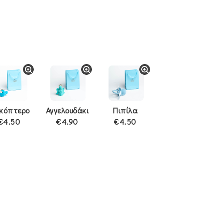
ικόπτερο
Αγγελουδάκι
Πιπίλα
€4.50
€4.90
€4.50