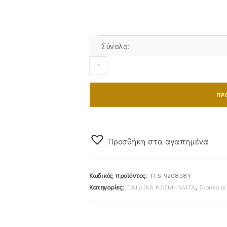
Σύνολο:
Σκουλαρίκια
Χρυσά
Παιδικά
ΠΡ
Κ9
Μαργαρίτες
Με
Ροζ
Προσθήκη στα αγαπημένα
Σμάλτο
TTS-
Κωδικός προϊόντος:
TTS-920858Y
920858Y
Κατηγορίες:
ΠΑΙΔΙΚΑ ΚΟΣΜΗΜΑΤΑ
,
Σκουλαρί
ποσότητα