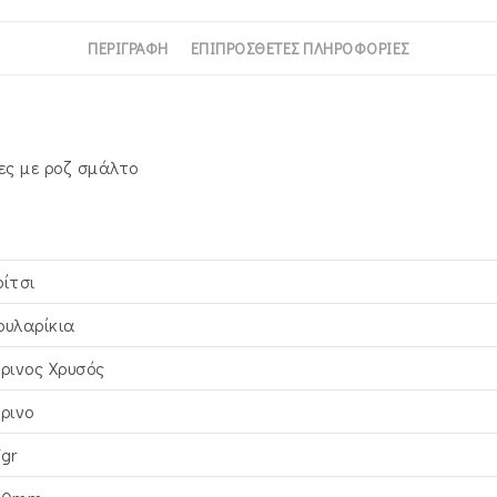
ΠΕΡΙΓΡΑΦΉ
ΕΠΙΠΡΌΣΘΕΤΕΣ ΠΛΗΡΟΦΟΡΊΕΣ
ες με ροζ σμάλτο
ρίτσι
ουλαρίκια
τρινος Xρυσός
τρινο
7gr