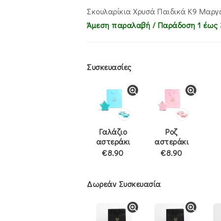
€135.00.
είναι:
€105.00.
Σκουλαρίκια Χρυσά Παιδικά Κ9 Μαργ
Άμεση παραλαβή / Παράδoση 1 έως 
Συσκευασίες
Γαλάζιο
Ροζ
αστεράκι
αστεράκι
€8.90
€8.90
Δωρεάν Συσκευασία