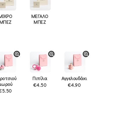
ΜΙΚΡΟ
ΜΕΓΑΛΟ
ΜΠΕΖ
ΜΠΕΖ
ροτσιού
Πιπίλα
Αγγελουδάκι
μωρού
€4.50
€4.90
€5.50