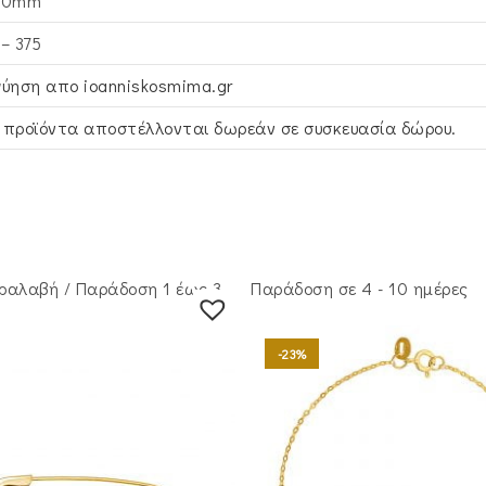
30mm
 – 375
γύηση απο ioanniskosmima.gr
 προϊόντα αποστέλλονται δωρεάν σε συσκευασία δώρου.
ραλαβή / Παράδoση 1 έως 3
Παράδοση σε 4 - 10 ημέρες
-23%