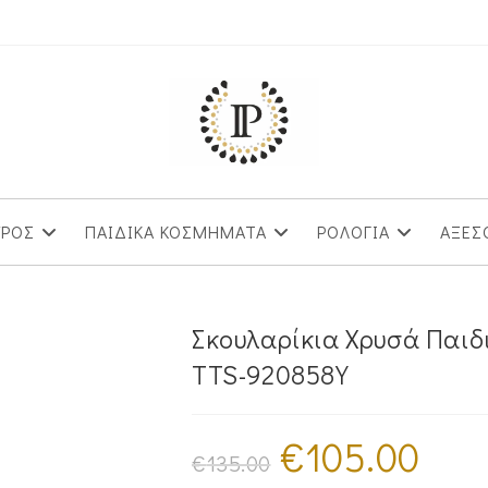
ΥΡΟΣ
ΠΑΙΔΙΚΑ ΚΟΣΜΗΜΑΤΑ
ΡΟΛΟΓΙΑ
ΑΞΕΣ
Σκουλαρίκια Χρυσά Παιδ
TTS-920858Y
€
105.00
Original
Η
price
τρέχουσα
€
135.00
was:
τιμή