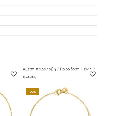
Άμεση παραλαβή / Παράδoση 1 έως 3
ημέρες
-22%