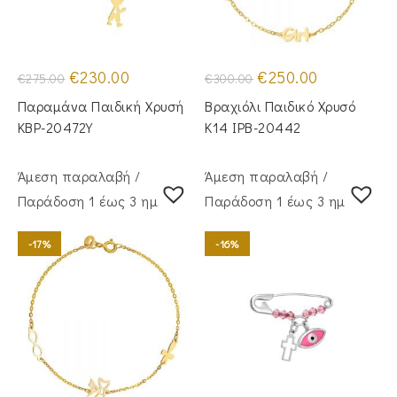
Original
Η
Original
Η
€
230.00
€
250.00
€
275.00
€
300.00
price
τρέχουσα
price
τρέχουσα
was:
τιμή
was:
τιμή
Παραμάνα Παιδική Χρυσή
Βραχιόλι Παιδικό Χρυσό
€275.00.
είναι:
€300.00.
είναι:
€230.00.
€250.00.
KBP-20472Υ
Κ14 IPB-20442
Άμεση παραλαβή /
Άμεση παραλαβή /
Παράδoση 1 έως 3 ημέρες
Παράδoση 1 έως 3 ημέρες
-17%
-16%