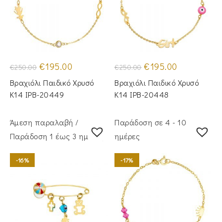
Original
Η
Original
Η
€
195.00
€
195.00
€
250.00
€
250.00
price
τρέχουσα
price
τρέχουσα
was:
τιμή
was:
τιμή
Βραχιόλι Παιδικό Χρυσό
Βραχιόλι Παιδικό Χρυσό
€250.00.
είναι:
€250.00.
είναι:
€195.00.
€195.00.
Κ14 IPB-20449
Κ14 IPB-20448
Άμεση παραλαβή /
Παράδοση σε 4 - 10
Παράδoση 1 έως 3 ημέρες
ημέρες
-16%
-17%