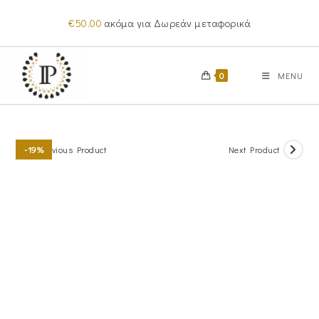
Skip
€
50.00
ακόμα για Δωρεάν μεταφορικά
to
content
0
MENU
Previous Product
Next Product
-19%