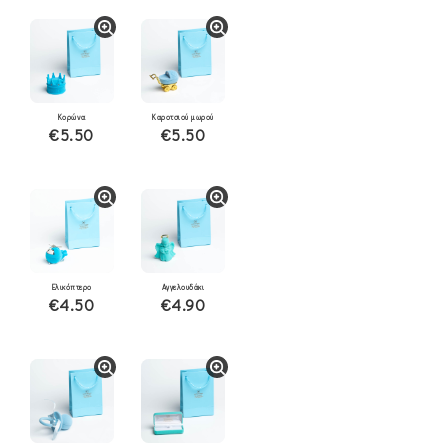
Κορώνα
Καροτσιού μωρού
€5.50
€5.50
Ελικόπτερο
Αγγελουδάκι
€4.50
€4.90