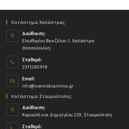
Κατάστημα Χαλάστρας
Διεύθυνση:
Ελευθερίου Βενιζέλου 1, Χαλάστρα
Θεσσαλονίκη;
O
Σταθερό:
p
2311280918
e
n
O
Email:
s
p
O
info@ioanniskosmima.gr
i
e
p
n
n
Κατάστημα Σταυρούπολης
e
a
s
n
n
i
Διεύθυνση:
s
e
n
Καραολή και Δημητρίου 239, Σταυρούπολη
i
w
y
O
n
t
o
Σταθερό:
p