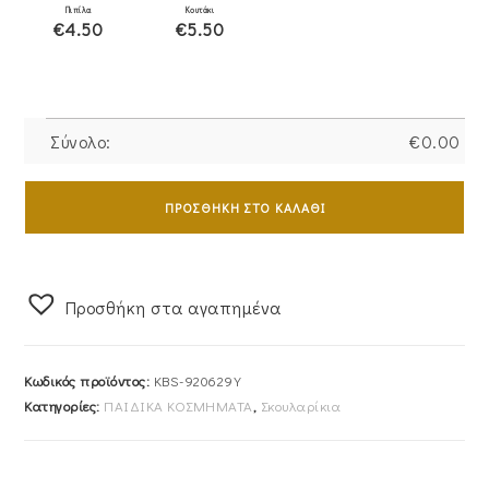
Πιπίλα
Κουτάκι
€4.50
€5.50
Σύνολο:
€
0.00
Σκουλαρίκια
Χρυσά
ΠΡΟΣΘΉΚΗ ΣΤΟ ΚΑΛΆΘΙ
Παιδικά
Κ14
KBS-
Προσθήκη στα αγαπημένα
920629Y
ποσότητα
Κωδικός προϊόντος:
KBS-920629Y
Κατηγορίες:
ΠΑΙΔΙΚΑ ΚΟΣΜΗΜΑΤΑ
,
Σκουλαρίκια