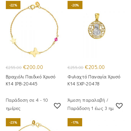
-22%
-20%
Original
Η
Original
Η
€
200.00
€
205.00
€
255.00
€
255.00
price
τρέχουσα
price
τρέχουσα
was:
τιμή
was:
τιμή
Βραχιόλι Παιδικό Χρυσό
Φυλαχτό Παναγία Χρυσό
€255.00.
είναι:
€255.00.
είναι:
€200.00.
€205.00.
Κ14 IPB-20445
Κ14 SXP-20478
Παράδοση σε 4 - 10
Άμεση παραλαβή /
ημέρες
Παράδoση 1 έως 3 ημέρες
-23%
-17%