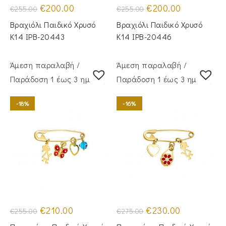
Original
Η
Original
Η
€
200.00
€
200.00
€
255.00
€
255.00
price
τρέχουσα
price
τρέχουσα
was:
τιμή
was:
τιμή
Βραχιόλι Παιδικό Χρυσό
Βραχιόλι Παιδικό Χρυσό
€255.00.
είναι:
€255.00.
είναι:
€200.00.
€200.00.
Κ14 IPB-20443
Κ14 IPB-20446
Άμεση παραλαβή /
Άμεση παραλαβή /
Παράδoση 1 έως 3 ημέρες
Παράδoση 1 έως 3 ημέρες
-18%
-16%
Original
Η
Original
Η
€
210.00
€
230.00
€
255.00
€
275.00
price
τρέχουσα
price
τρέχουσα
was:
τιμή
was:
τιμή