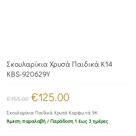
Σκουλαρίκια Χρυσά Παιδικά Κ14
KBS-920629Y
€
125.00
Original
Η
price
τρέχουσα
€
155.00
was:
τιμή
€155.00.
είναι:
€125.00.
Σκουλαρίκια Παιδικά Χρυσά Καρφωτά 9Κ
Άμεση παραλαβή / Παράδoση 1 έως 3 ημέρες