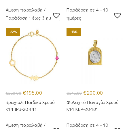
Άμεση παραλαβή /
Παράδοση σε 4 - 10
Παράδoση 1 έως 3 ημέρες
ημέρες
-22%
-18%
Original
Η
Original
Η
€
195.00
€
200.00
€
250.00
€
245.00
price
τρέχουσα
price
τρέχουσα
was:
τιμή
was:
τιμή
Βραχιόλι Παιδικό Χρυσό
Φυλαχτό Παναγία Χρυσό
€250.00.
είναι:
€245.00.
είναι:
€195.00.
€200.00.
Κ14 IPB-20441
Κ14 KBP-20481
Άμεση παραλαβή /
Παράδοση σε 4 - 10