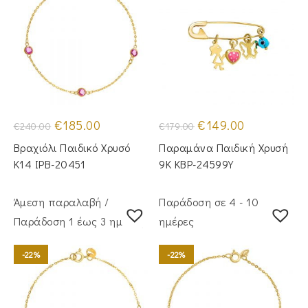
Original
Η
Original
Η
€
185.00
€
149.00
€
240.00
€
179.00
price
τρέχουσα
price
τρέχουσα
was:
τιμή
was:
τιμή
Βραχιόλι Παιδικό Χρυσό
Παραμάνα Παιδική Χρυσή
€240.00.
είναι:
€179.00.
είναι:
€185.00.
€149.00.
Κ14 IPB-20451
9Κ KBP-24599Υ
Άμεση παραλαβή /
Παράδοση σε 4 - 10
Παράδoση 1 έως 3 ημέρες
ημέρες
-22%
-22%