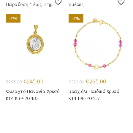
Παράδoση 1 έως 3 ημέρες
ημέρες
-17%
-17%
Original
Η
Original
Η
€
245.00
€
265.00
€
295.00
€
320.00
price
τρέχουσα
price
τρέχουσα
was:
τιμή
was:
τιμή
Φυλαχτό Παναγία Χρυσό
Βραχιόλι Παιδικό Χρυσό
€295.00.
είναι:
€320.00.
είναι:
€245.00.
€265.00.
Κ14 KBP-20483
Κ14 IPB-20437