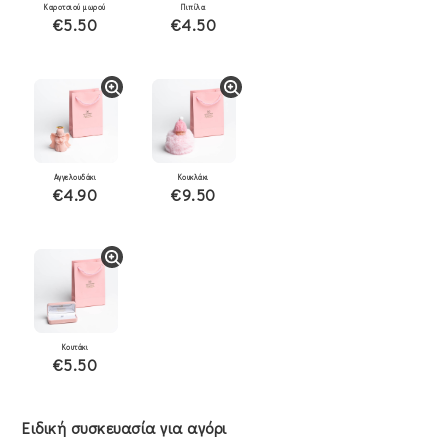
Καροτσιού μωρού
Πιπίλα
€5.50
€4.50
Αγγελουδάκι
Κουκλάκι
€4.90
€9.50
Κουτάκι
€5.50
Ειδική συσκευασία για αγόρι