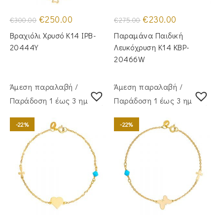
Original
Η
Original
Η
€
250.00
€
230.00
€
300.00
€
275.00
price
τρέχουσα
price
τρέχουσα
was:
τιμή
was:
τιμή
Βραχιόλι Χρυσό Κ14 IPB-
Παραμάνα Παιδική
€300.00.
είναι:
€275.00.
είναι:
€250.00.
€230.00.
20444Y
Λευκόχρυση Κ14 KBP-
20466W
Άμεση παραλαβή /
Άμεση παραλαβή /
Παράδoση 1 έως 3 ημέρες
Παράδoση 1 έως 3 ημέρες
-22%
-22%