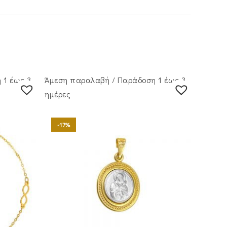
 1 έως 3
Άμεση παραλαβή / Παράδoση 1 έως 3
ημέρες
-17%