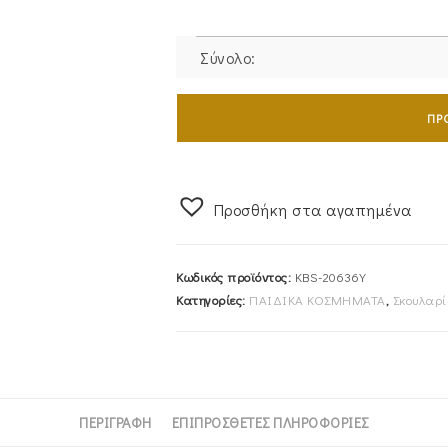
Σύνολο:
Σκουλαρίκια
Χρυσά
ΠΡ
Παιδικά
Κ14
KBS-
Προσθήκη στα αγαπημένα
20636Y
ποσότητα
Κωδικός προϊόντος:
KBS-20636Y
Κατηγορίες:
ΠΑΙΔΙΚΑ ΚΟΣΜΗΜΑΤΑ
,
Σκουλαρί
ΠΕΡΙΓΡΑΦΉ
ΕΠΙΠΡΌΣΘΕΤΕΣ ΠΛΗΡΟΦΟΡΊΕΣ