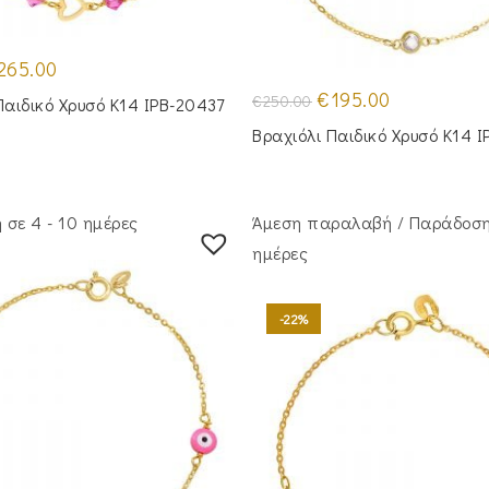
iginal
Η
265.00
ice
τρέχουσα
s:
τιμή
Original
Η
€
195.00
€
250.00
Παιδικό Χρυσό Κ14 IPB-20437
20.00.
είναι:
price
τρέχουσα
€265.00.
was:
τιμή
Βραχιόλι Παιδικό Χρυσό Κ14 
€250.00.
είναι:
€195.00.
σε 4 - 10 ημέρες
Άμεση παραλαβή / Παράδoση
ημέρες
-22%