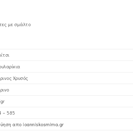
τες με σμάλτο
ρίτσι
ουλαρίκια
τρινος Xρυσός
τρινο
7gr
4 – 585
γύηση απο ioanniskosmima.gr