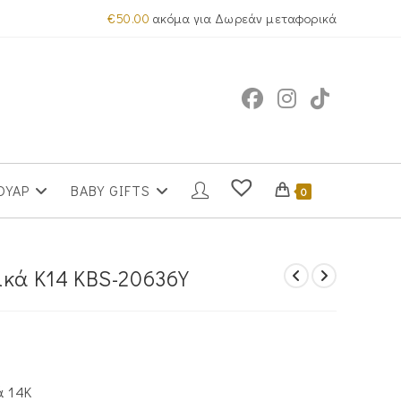
€
50.00
ακόμα για Δωρεάν μεταφορικά
ΟΥΑΡ
BABY GIFTS
0
ικά Κ14 KBS-20636Y
ά 14Κ