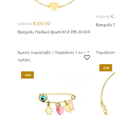
Or
€
€
320.00
pr
Original
Η
wa
€
200.00
€
255.00
Βραχιόλι 
price
τρέχουσα
€3
was:
τιμή
Βραχιόλι Παιδικό Χρυσό Κ14 IPB-20439
€255.00.
είναι:
€200.00.
Άμεση παραλαβή / Παράδoση 1 έως 3
Παράδοση 
ημέρες
-22%
-16%