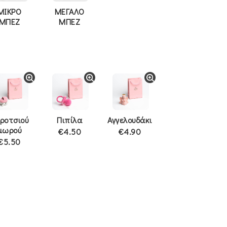
ΜΙΚΡΟ
ΜΕΓΑΛΟ
ΜΠΕΖ
ΜΠΕΖ
ροτσιού
Πιπίλα
Αγγελουδάκι
μωρού
€4.50
€4.90
€5.50