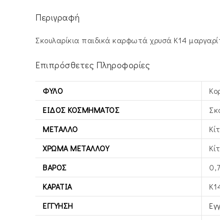
Περιγραφή
Σκουλαρίκια παιδικά καρφωτά χρυσά Κ14 μαργαρί
Επιπρόσθετες Πληροφορίες
ΦΎΛΟ
Κο
ΕΊΔΟΣ ΚΟΣΜΉΜΑΤΟΣ
Σκ
ΜΈΤΑΛΛΟ
Κί
ΧΡΏΜΑ ΜΕΤΆΛΛΟΥ
Κί
ΒΆΡΟΣ
0,
ΚΑΡΆΤΙΑ
Κ1
ΕΓΓΎΗΣΗ
Εγ