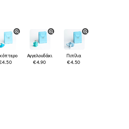
ικόπτερο
Αγγελουδάκι
Πιπίλα
€4.50
€4.90
€4.50