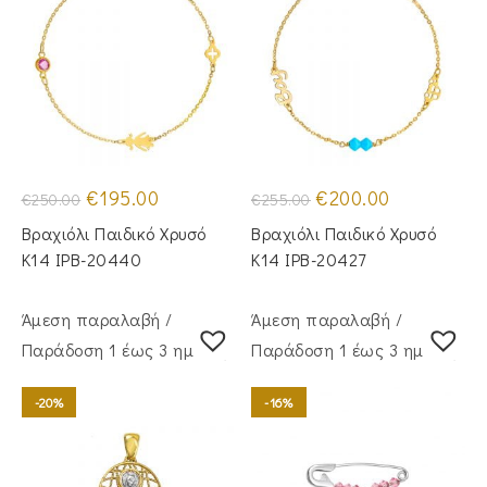
Original
Η
Original
Η
€
195.00
€
200.00
€
250.00
€
255.00
price
τρέχουσα
price
τρέχουσα
was:
τιμή
was:
τιμή
Βραχιόλι Παιδικό Χρυσό
Βραχιόλι Παιδικό Χρυσό
€250.00.
είναι:
€255.00.
είναι:
€195.00.
€200.00.
Κ14 IPB-20440
Κ14 IPB-20427
Άμεση παραλαβή /
Άμεση παραλαβή /
Παράδoση 1 έως 3 ημέρες
Παράδoση 1 έως 3 ημέρες
-20%
-16%