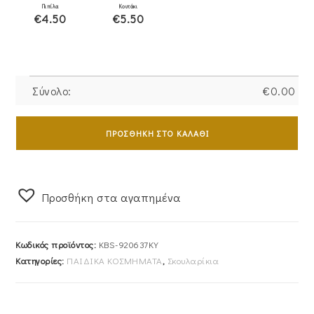
Πιπίλα
Κουτάκι
€4.50
€5.50
Σύνολο:
€
0.00
Σκουλαρίκια
Χρυσά
ΠΡΟΣΘΉΚΗ ΣΤΟ ΚΑΛΆΘΙ
Παιδικά
Κ9
KBS-
Προσθήκη στα αγαπημένα
920637KY
ποσότητα
Κωδικός προϊόντος:
KBS-920637KY
Κατηγορίες:
ΠΑΙΔΙΚΑ ΚΟΣΜΗΜΑΤΑ
,
Σκουλαρίκια