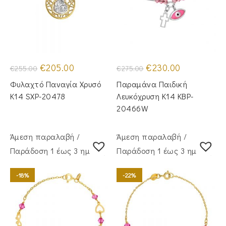
Original
Η
Original
Η
€
205.00
€
230.00
€
255.00
€
275.00
price
τρέχουσα
price
τρέχουσα
was:
τιμή
was:
τιμή
Φυλαχτό Παναγία Χρυσό
Παραμάνα Παιδική
€255.00.
είναι:
€275.00.
είναι:
€205.00.
€230.00.
Κ14 SXP-20478
Λευκόχρυση Κ14 KBP-
20466W
Άμεση παραλαβή /
Άμεση παραλαβή /
Παράδoση 1 έως 3 ημέρες
Παράδoση 1 έως 3 ημέρες
-18%
-22%