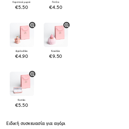
Καροτσιού μωρού
Πιπίλα
€5.50
€4.50
Αγγελουδάκι
Κουκλάκι
€4.90
€9.50
Κουτάκι
€5.50
Ειδική συσκευασία για αγόρι