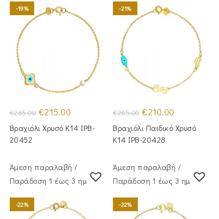
-19%
-21%
Original
Η
Original
Η
€
215.00
€
210.00
€
265.00
€
265.00
price
τρέχουσα
price
τρέχουσα
was:
τιμή
was:
τιμή
Βραχιόλι Χρυσό Κ14 IPB-
Βραχιόλι Παιδικό Χρυσό
€265.00.
είναι:
€265.00.
είναι:
€215.00.
€210.00.
20452
Κ14 IPB-20428
Άμεση παραλαβή /
Άμεση παραλαβή /
Παράδoση 1 έως 3 ημέρες
Παράδoση 1 έως 3 ημέρες
-22%
-22%