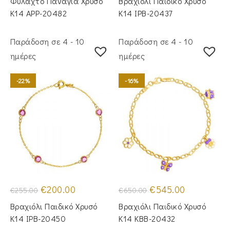
Φυλαχτό Παναγία Χρυσό
Βραχιόλι Παιδικό Χρυσό
€295.00.
είναι:
€320.00.
είναι:
€245.00.
€265.00.
Κ14 APP-20482
Κ14 IPB-20437
Παράδοση σε 4 - 10
Παράδοση σε 4 - 10
ημέρες
ημέρες
-22%
-16%
Original
Η
Original
Η
€
200.00
€
545.00
€
255.00
€
650.00
price
τρέχουσα
price
τρέχουσα
was:
τιμή
was:
τιμή
Βραχιόλι Παιδικό Χρυσό
Βραχιόλι Παιδικό Χρυσό
€255.00.
είναι:
€650.00.
είναι:
€200.00.
€545.00.
Κ14 IPB-20450
Κ14 KBB-20432