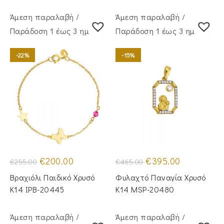
Άμεση παραλαβή /
Άμεση παραλαβή /
Παράδoση 1 έως 3 ημέρες
Παράδoση 1 έως 3 ημέρες
-22%
-15%
Original
Η
Original
Η
€
200.00
€
395.00
€
255.00
€
465.00
price
τρέχουσα
price
τρέχουσα
was:
τιμή
was:
τιμή
Βραχιόλι Παιδικό Χρυσό
Φυλαχτό Παναγία Χρυσό
€255.00.
είναι:
€465.00.
είναι:
€200.00.
€395.00.
Κ14 IPB-20445
Κ14 MSP-20480
Άμεση παραλαβή /
Άμεση παραλαβή /