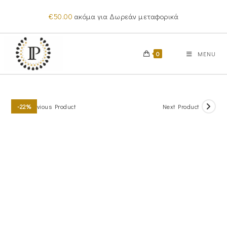
Skip
€
50.00
ακόμα για Δωρεάν μεταφορικά
to
content
0
MENU
Previous Product
Next Product
-22%