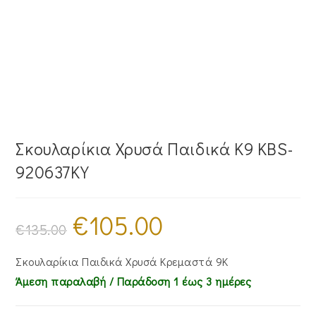
Σκουλαρίκια Χρυσά Παιδικά Κ9 KBS-
920637KY
€
105.00
Original
Η
price
τρέχουσα
€
135.00
was:
τιμή
€135.00.
είναι:
€105.00.
Σκουλαρίκια Παιδικά Χρυσά Κρεμαστά 9Κ
Άμεση παραλαβή / Παράδoση 1 έως 3 ημέρες