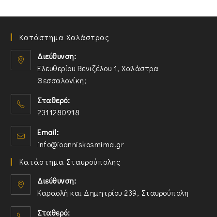
Κατάστημα Χαλάστρας
Διεύθυνση:
Ελευθερίου Βενιζέλου 1, Χαλάστρα
Θεσσαλονίκη;
O
Σταθερό:
p
2311280918
e
n
O
Email:
s
p
O
info@ioanniskosmima.gr
i
e
p
n
n
Κατάστημα Σταυρούπολης
e
a
s
n
n
i
Διεύθυνση:
s
e
n
Καραολή και Δημητρίου 239, Σταυρούπολη
i
w
y
O
n
t
o
Σταθερό:
p