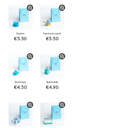
Κορώνα
Καροτσιού μωρού
€5.50
€5.50
Ελικόπτερο
Αγγελουδάκι
€4.50
€4.90