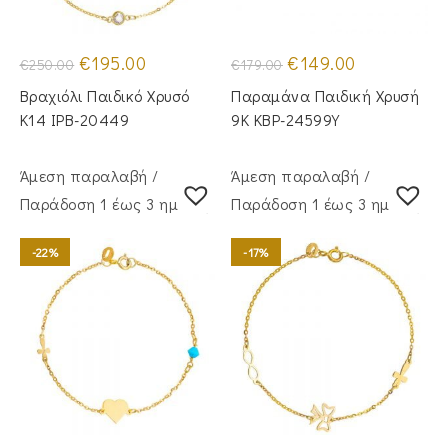
Original
Η
Original
Η
€
195.00
€
149.00
€
250.00
€
179.00
price
τρέχουσα
price
τρέχουσα
was:
τιμή
was:
τιμή
Βραχιόλι Παιδικό Χρυσό
Παραμάνα Παιδική Χρυσή
€250.00.
είναι:
€179.00.
είναι:
€195.00.
€149.00.
Κ14 IPB-20449
9Κ KBP-24599Υ
Άμεση παραλαβή /
Άμεση παραλαβή /
Παράδoση 1 έως 3 ημέρες
Παράδoση 1 έως 3 ημέρες
-22%
-17%