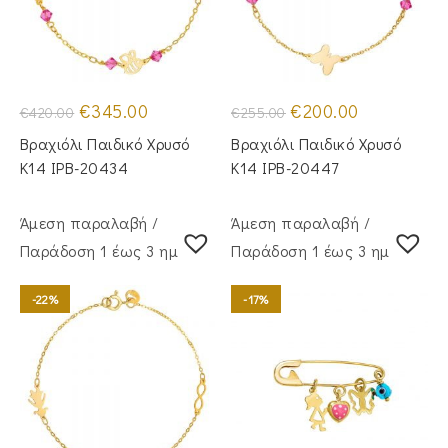
Original
Η
Original
Η
€
345.00
€
200.00
€
420.00
€
255.00
price
τρέχουσα
price
τρέχουσα
was:
τιμή
was:
τιμή
Βραχιόλι Παιδικό Χρυσό
Βραχιόλι Παιδικό Χρυσό
€420.00.
είναι:
€255.00.
είναι:
€345.00.
€200.00.
Κ14 IPB-20434
Κ14 IPB-20447
Άμεση παραλαβή /
Άμεση παραλαβή /
Παράδoση 1 έως 3 ημέρες
Παράδoση 1 έως 3 ημέρες
-22%
-17%