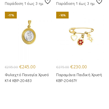
Παράδoση 1 έως 3 ημέρες
Παράδoση 1 έως 3 ημέρες
-17%
-16%
Original
Η
Original
Η
€
245.00
€
230.00
€
295.00
€
275.00
price
τρέχουσα
price
τρέχουσα
was:
τιμή
was:
τιμή
Φυλαχτό Παναγία Χρυσό
Παραμάνα Παιδική Χρυσή
€295.00.
είναι:
€275.00.
είναι:
€245.00.
€230.00.
Κ14 KBP-20483
KBP-20467Υ