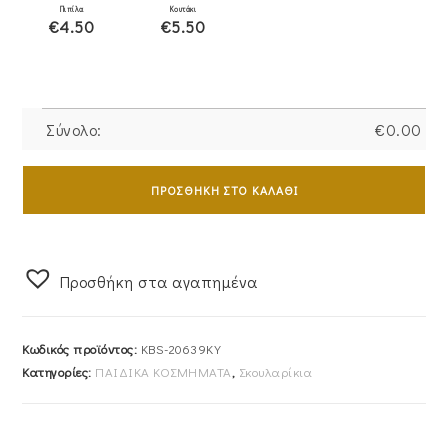
Πιπίλα
Κουτάκι
€4.50
€5.50
Σύνολο:
€
0.00
Σκουλαρίκια
Χρυσά
ΠΡΟΣΘΉΚΗ ΣΤΟ ΚΑΛΆΘΙ
Παιδικά
Κ14
KBS-
Προσθήκη στα αγαπημένα
20639KY
ποσότητα
Κωδικός προϊόντος:
KBS-20639KY
Κατηγορίες:
ΠΑΙΔΙΚΑ ΚΟΣΜΗΜΑΤΑ
,
Σκουλαρίκια