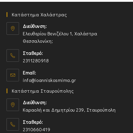
Κατάστημα Χαλάστρας
Διεύθυνση:
Ελευθερίου Βενιζέλου 1, Χαλάστρα
Θεσσαλονίκη;
O
Σταθερό:
p
2311280918
e
n
O
Email:
s
p
O
info@ioanniskosmima.gr
i
e
p
n
n
Κατάστημα Σταυρούπολης
e
a
s
n
n
i
Διεύθυνση:
s
e
n
Καραολή και Δημητρίου 239, Σταυρούπολη
i
w
y
O
n
t
o
Σταθερό:
p
y
a
u
2310660419
e
o
b
r