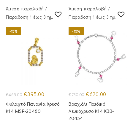
Άμεση παραλαβή /
Άμεση παραλαβή /
Παράδoση 1 έως 3 ημέρες
Παράδoση 1 έως 3 ημέρες
-15%
-15%
Original
Η
Original
Η
€
395.00
€
620.00
€
465.00
€
730.00
price
τρέχουσα
price
τρέχουσα
was:
τιμή
was:
τιμή
Φυλαχτό Παναγία Χρυσό
Βραχιόλι Παιδικό
€465.00.
είναι:
€730.00.
είναι:
€395.00.
€620.00.
Κ14 MSP-20480
Λευκόχρυσο Κ14 KBB-
20454