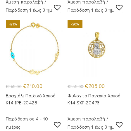
Άμεση παραλαβή /
Άμεση παραλαβή /
Παράδoση 1 έως 3 ημέρες
Παράδoση 1 έως 3 ημέρες
-21%
-20%
Original
Η
Original
Η
€
210.00
€
205.00
€
265.00
€
255.00
price
τρέχουσα
price
τρέχουσα
was:
τιμή
was:
τιμή
Βραχιόλι Παιδικό Χρυσό
Φυλαχτό Παναγία Χρυσό
€265.00.
είναι:
€255.00.
είναι:
€210.00.
€205.00.
Κ14 IPB-20428
Κ14 SXP-20478
Παράδοση σε 4 - 10
Άμεση παραλαβή /
ημέρες
Παράδoση 1 έως 3 ημέρες