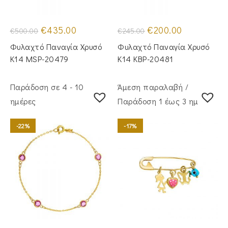
Original
Η
Original
Η
€
435.00
€
200.00
€
500.00
€
245.00
price
τρέχουσα
price
τρέχουσα
was:
τιμή
was:
τιμή
Φυλαχτό Παναγία Χρυσό
Φυλαχτό Παναγία Χρυσό
€500.00.
είναι:
€245.00.
είναι:
€435.00.
€200.00.
Κ14 MSP-20479
Κ14 KBP-20481
Παράδοση σε 4 - 10
Άμεση παραλαβή /
ημέρες
Παράδoση 1 έως 3 ημέρες
-22%
-17%