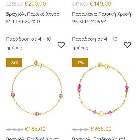
Original
Η
Original
Η
€
200.00
€
149.00
€
255.00
€
179.00
price
τρέχουσα
price
τρέχουσα
was:
τιμή
was:
τιμή
Βραχιόλι Παιδικό Χρυσό
Παραμάνα Παιδική Χρυσή
€255.00.
είναι:
€179.00.
είναι:
€200.00.
€149.00.
Κ14 IPB-20450
9Κ KBP-24599Υ
Παράδοση σε 4 - 10
Παράδοση σε 4 - 10
ημέρες
ημέρες
-23%
-17%
Original
Η
Original
Η
€
185.00
€
265.00
€
240.00
€
320.00
price
τρέχουσα
price
τρέχουσα
was:
τιμή
was:
τιμή
Βραχιόλι Παιδικό Χρυσό
Βραχιόλι Παιδικό Χρυσό