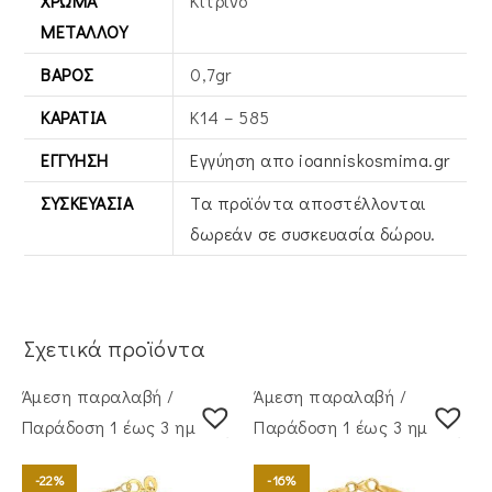
ΧΡΏΜΑ
Κίτρινο
ΜΕΤΆΛΛΟΥ
ΒΆΡΟΣ
0,7gr
ΚΑΡΆΤΙΑ
Κ14 – 585
ΕΓΓΎΗΣΗ
Εγγύηση απο ioanniskosmima.gr
ΣΥΣΚΕΥΑΣΊΑ
Τα προϊόντα αποστέλλονται
δωρεάν σε συσκευασία δώρου.
Σχετικά προϊόντα
Άμεση παραλαβή /
Άμεση παραλαβή /
Παράδoση 1 έως 3 ημέρες
Παράδoση 1 έως 3 ημέρες
-22%
-16%