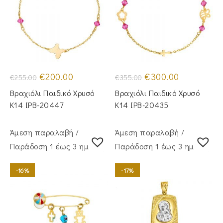
Original
Η
Original
Η
€
200.00
€
300.00
€
255.00
€
355.00
price
τρέχουσα
price
τρέχουσα
was:
τιμή
was:
τιμή
Βραχιόλι Παιδικό Χρυσό
Βραχιόλι Παιδικό Χρυσό
€255.00.
είναι:
€355.00.
είναι:
€200.00.
€300.00.
Κ14 IPB-20447
Κ14 IPB-20435
Άμεση παραλαβή /
Άμεση παραλαβή /
Παράδoση 1 έως 3 ημέρες
Παράδoση 1 έως 3 ημέρες
-16%
-17%