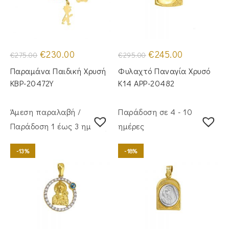
Original
Η
Original
Η
€
230.00
€
245.00
€
275.00
€
295.00
price
τρέχουσα
price
τρέχουσα
was:
τιμή
was:
τιμή
Παραμάνα Παιδική Χρυσή
Φυλαχτό Παναγία Χρυσό
€275.00.
είναι:
€295.00.
είναι:
€230.00.
€245.00.
KBP-20472Υ
Κ14 APP-20482
Άμεση παραλαβή /
Παράδοση σε 4 - 10
Παράδoση 1 έως 3 ημέρες
ημέρες
-13%
-18%