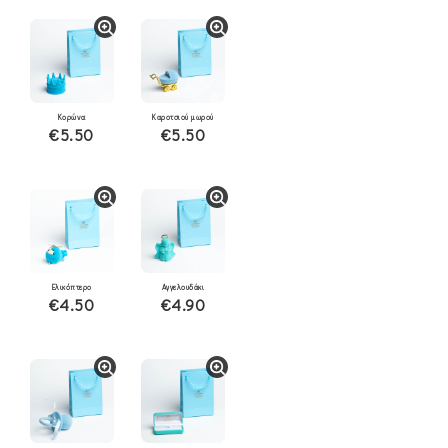
Κορώνα
Καροτσιού μωρού
€5.50
€5.50
Ελικόπτερο
Αγγελουδάκι
€4.50
€4.90