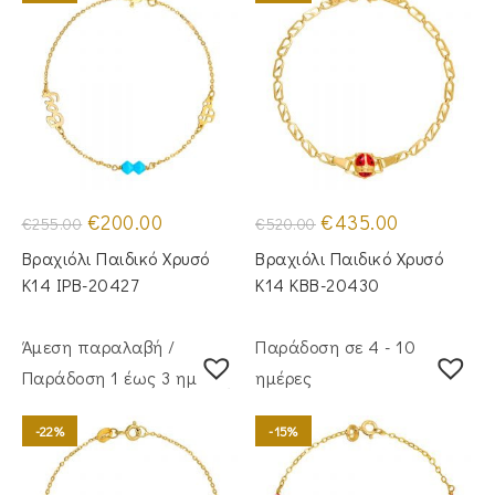
Original
Η
Original
Η
€
200.00
€
435.00
€
255.00
€
520.00
price
τρέχουσα
price
τρέχουσα
was:
τιμή
was:
τιμή
Βραχιόλι Παιδικό Χρυσό
Βραχιόλι Παιδικό Χρυσό
€255.00.
είναι:
€520.00.
είναι:
€200.00.
€435.00.
Κ14 IPB-20427
Κ14 KBB-20430
Άμεση παραλαβή /
Παράδοση σε 4 - 10
Παράδoση 1 έως 3 ημέρες
ημέρες
-22%
-15%