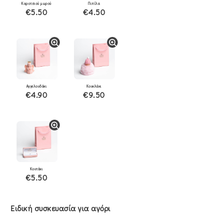
Καροτσιού μωρού
Πιπίλα
€5.50
€4.50
Αγγελουδάκι
Κουκλάκι
€4.90
€9.50
Κουτάκι
€5.50
Ειδική συσκευασία για αγόρι