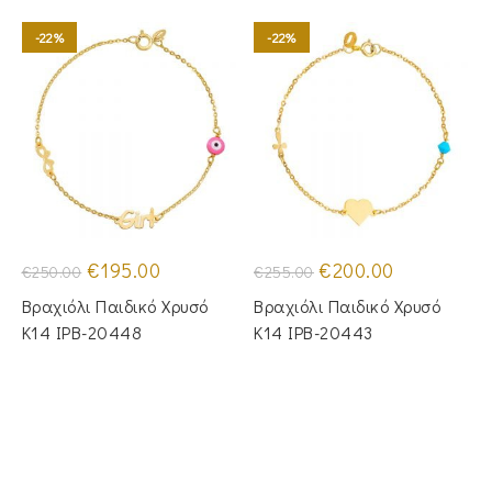
-22%
-22%
Original
Η
Original
Η
€
195.00
€
200.00
€
250.00
€
255.00
price
τρέχουσα
price
τρέχουσα
was:
τιμή
was:
τιμή
Βραχιόλι Παιδικό Χρυσό
Βραχιόλι Παιδικό Χρυσό
€250.00.
είναι:
€255.00.
είναι:
€195.00.
€200.00.
Κ14 IPB-20448
Κ14 IPB-20443