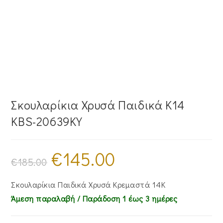
Σκουλαρίκια Χρυσά Παιδικά Κ14
KBS-20639KY
€
145.00
Original
Η
price
τρέχουσα
€
185.00
was:
τιμή
€185.00.
είναι:
€145.00.
Σκουλαρίκια Παιδικά Χρυσά Κρεμαστά 14Κ
Άμεση παραλαβή / Παράδoση 1 έως 3 ημέρες