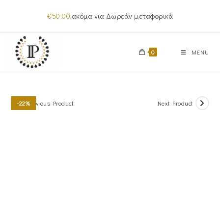
Skip
€
50.00
ακόμα για Δωρεάν μεταφορικά
to
content
0
MENU
Previous Product
Next Product
-22%