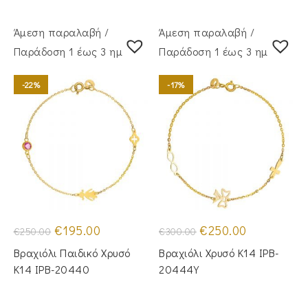
Άμεση παραλαβή /
Άμεση παραλαβή /
Παράδoση 1 έως 3 ημέρες
Παράδoση 1 έως 3 ημέρες
-22%
-17%
Original
Η
Original
Η
€
195.00
€
250.00
€
250.00
€
300.00
price
τρέχουσα
price
τρέχουσα
was:
τιμή
was:
τιμή
Βραχιόλι Παιδικό Χρυσό
Βραχιόλι Χρυσό Κ14 IPB-
€250.00.
είναι:
€300.00.
είναι:
€195.00.
€250.00.
Κ14 IPB-20440
20444Y