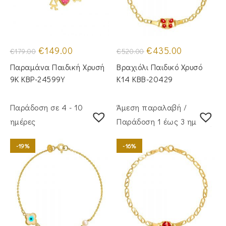
Original
Η
Original
Η
€
149.00
€
435.00
€
179.00
€
520.00
price
τρέχουσα
price
τρέχουσα
was:
τιμή
was:
τιμή
Παραμάνα Παιδική Χρυσή
Βραχιόλι Παιδικό Χρυσό
€179.00.
είναι:
€520.00.
είναι:
€149.00.
€435.00.
9Κ KBP-24599Υ
Κ14 KBB-20429
Παράδοση σε 4 - 10
Άμεση παραλαβή /
ημέρες
Παράδoση 1 έως 3 ημέρες
-19%
-16%