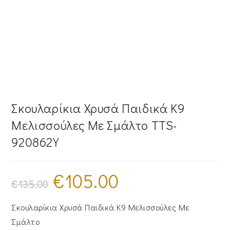
Σκουλαρίκια Χρυσά Παιδικά Κ9
Μελισσούλες Με Σμάλτο TTS-
920862Y
€
105.00
Original
Η
price
τρέχουσα
€
135.00
was:
τιμή
€135.00.
είναι:
€105.00.
Σκουλαρίκια Χρυσά Παιδικά Κ9 Μελισσούλες Με
Σμάλτο