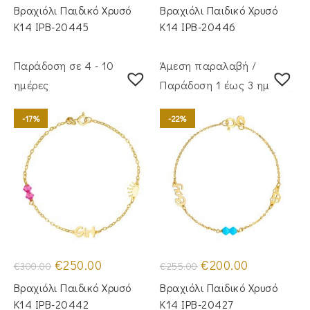
was:
τιμή
was:
τιμή
Βραχιόλι Παιδικό Χρυσό
Βραχιόλι Παιδικό Χρυσό
€255.00.
είναι:
€255.00.
είναι:
€200.00.
€200.00.
Κ14 IPB-20445
Κ14 IPB-20446
Παράδοση σε 4 - 10
Άμεση παραλαβή /
ημέρες
Παράδoση 1 έως 3 ημέρες
-17%
-22%
Original
Η
Original
Η
€
250.00
€
200.00
€
300.00
€
255.00
price
τρέχουσα
price
τρέχουσα
was:
τιμή
was:
τιμή
Βραχιόλι Παιδικό Χρυσό
Βραχιόλι Παιδικό Χρυσό
€300.00.
είναι:
€255.00.
είναι:
€250.00.
€200.00.
Κ14 IPB-20442
Κ14 IPB-20427