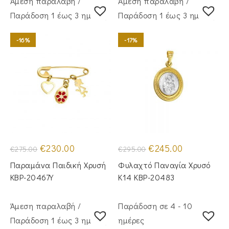
Άμεση παραλαβή /
Άμεση παραλαβή /
Παράδoση 1 έως 3 ημέρες
Παράδoση 1 έως 3 ημέρες
-16%
-17%
Original
Η
Original
Η
€
230.00
€
245.00
€
275.00
€
295.00
price
τρέχουσα
price
τρέχουσα
was:
τιμή
was:
τιμή
Παραμάνα Παιδική Χρυσή
Φυλαχτό Παναγία Χρυσό
€275.00.
είναι:
€295.00.
είναι:
€230.00.
€245.00.
KBP-20467Υ
Κ14 KBP-20483
Άμεση παραλαβή /
Παράδοση σε 4 - 10
Παράδoση 1 έως 3 ημέρες
ημέρες