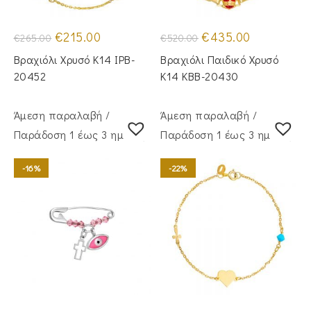
Original
Η
Original
Η
€
215.00
€
435.00
€
265.00
€
520.00
price
τρέχουσα
price
τρέχουσα
was:
τιμή
was:
τιμή
Βραχιόλι Χρυσό Κ14 IPB-
Βραχιόλι Παιδικό Χρυσό
€265.00.
είναι:
€520.00.
είναι:
€215.00.
€435.00.
20452
Κ14 KBB-20430
Άμεση παραλαβή /
Άμεση παραλαβή /
Παράδoση 1 έως 3 ημέρες
Παράδoση 1 έως 3 ημέρες
-16%
-22%