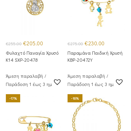
Original
Η
Original
Η
€
205.00
€
230.00
€
255.00
€
275.00
price
τρέχουσα
price
τρέχουσα
was:
τιμή
was:
τιμή
Φυλαχτό Παναγία Χρυσό
Παραμάνα Παιδική Χρυσή
€255.00.
είναι:
€275.00.
είναι:
€205.00.
€230.00.
Κ14 SXP-20478
KBP-20472Υ
Άμεση παραλαβή /
Άμεση παραλαβή /
Παράδoση 1 έως 3 ημέρες
Παράδoση 1 έως 3 ημέρες
-17%
-16%