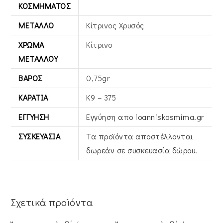
ΚΟΣΜΉΜΑΤΟΣ
ΜΈΤΑΛΛΟ
Κίτρινος Xρυσός
ΧΡΏΜΑ
Κίτρινο
ΜΕΤΆΛΛΟΥ
ΒΆΡΟΣ
0,75gr
ΚΑΡΆΤΙΑ
Κ9 – 375
ΕΓΓΎΗΣΗ
Εγγύηση απο ioanniskosmima.gr
ΣΥΣΚΕΥΑΣΊΑ
Τα προϊόντα αποστέλλονται
δωρεάν σε συσκευασία δώρου.
Σχετικά προϊόντα