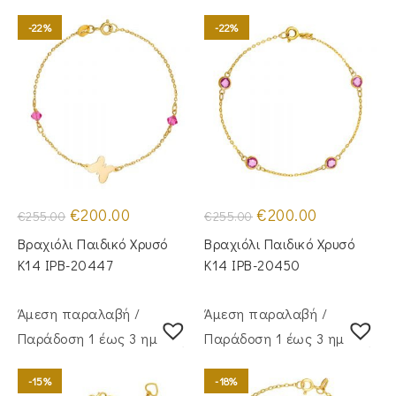
-22%
-22%
Original
Η
Original
Η
€
200.00
€
200.00
€
255.00
€
255.00
price
τρέχουσα
price
τρέχουσα
was:
τιμή
was:
τιμή
Βραχιόλι Παιδικό Χρυσό
Βραχιόλι Παιδικό Χρυσό
€255.00.
είναι:
€255.00.
είναι:
€200.00.
€200.00.
Κ14 IPB-20447
Κ14 IPB-20450
Άμεση παραλαβή /
Άμεση παραλαβή /
Παράδoση 1 έως 3 ημέρες
Παράδoση 1 έως 3 ημέρες
-15%
-18%