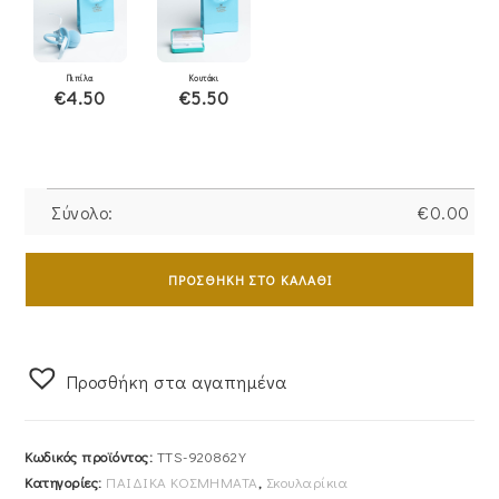
Πιπίλα
Κουτάκι
€4.50
€5.50
Σύνολο:
€
0.00
Σκουλαρίκια
Χρυσά
ΠΡΟΣΘΉΚΗ ΣΤΟ ΚΑΛΆΘΙ
Παιδικά
Κ9
Μελισσούλες
Προσθήκη στα αγαπημένα
Με
Σμάλτο
TTS-
Κωδικός προϊόντος:
TTS-920862Y
920862Y
Κατηγορίες:
ΠΑΙΔΙΚΑ ΚΟΣΜΗΜΑΤΑ
,
Σκουλαρίκια
ποσότητα