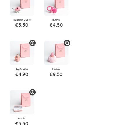
Καροτσιού μωρού
Πιπίλα
€5.50
€4.50
Αγγελουδάκι
Κουκλάκι
€4.90
€9.50
Κουτάκι
€5.50