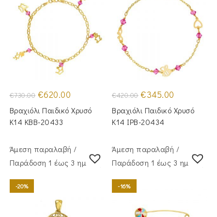
Original
Η
Original
Η
€
620.00
€
345.00
€
730.00
€
420.00
price
τρέχουσα
price
τρέχουσα
was:
τιμή
was:
τιμή
Βραχιόλι Παιδικό Χρυσό
Βραχιόλι Παιδικό Χρυσό
€730.00.
είναι:
€420.00.
είναι:
€620.00.
€345.00.
Κ14 KBB-20433
Κ14 IPB-20434
Άμεση παραλαβή /
Άμεση παραλαβή /
Παράδoση 1 έως 3 ημέρες
Παράδoση 1 έως 3 ημέρες
-20%
-16%