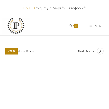
Skip
€
50.00
ακόμα για Δωρεάν μεταφορικά
to
content
0
MENU
Previous Product
Next Product
-22%