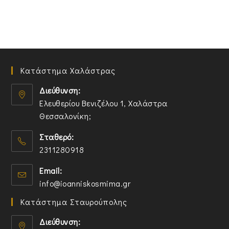
Κατάστημα Χαλάστρας
Διεύθυνση:
Ελευθερίου Βενιζέλου 1, Χαλάστρα
Θεσσαλονίκη;
O
Σταθερό:
p
2311280918
e
n
O
Email:
s
p
O
info@ioanniskosmima.gr
i
e
p
n
n
Κατάστημα Σταυρούπολης
e
a
s
n
n
i
Διεύθυνση:
s
e
n