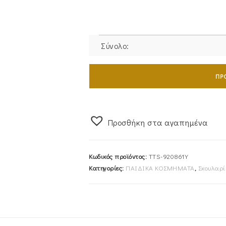
Σύνολο:
Σκουλαρίκια
Χρυσά
ΠΡ
Παιδικά
Κ9
Τετράφυλλο
Προσθήκη στα αγαπημένα
Τριφύλλι
Με
Ροζ
Κωδικός προϊόντος:
TTS-920861Y
Σμάλτο
Κατηγορίες:
ΠΑΙΔΙΚΑ ΚΟΣΜΗΜΑΤΑ
,
Σκουλαρί
TTS-
920861Y
ποσότητα