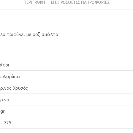
ΠΕΡΙΓΡΑΦΉ
ΕΠΙΠΡΌΣΘΕΤΕΣ ΠΛΗΡΟΦΟΡΊΕΣ
ο τριφύλλι με ροζ σμάλτο
ρίτσι
ουλαρίκια
τρινος Xρυσός
τρινο
7gr
 – 375