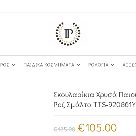
ΥΡΟΣ
ΠΑΙΔΙΚΑ ΚΟΣΜΗΜΑΤΑ
ΡΟΛΟΓΙΑ
ΑΞΕΣ
Σκουλαρίκια Χρυσά Παιδ
Ροζ Σμάλτο TTS-920861Y
€
105.00
Original
Η
price
τρέχουσα
€
135.00
was:
τιμή