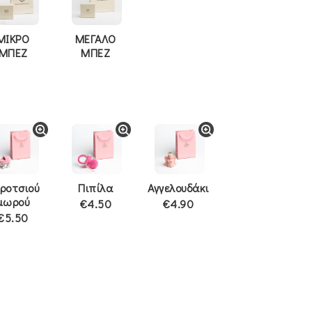
ΜΙΚΡΟ
ΜΕΓΑΛΟ
ΜΠΕΖ
ΜΠΕΖ
ροτσιού
Πιπίλα
Αγγελουδάκι
μωρού
€4.50
€4.90
€5.50