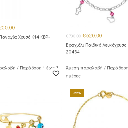
iginal
Η
200.00
ice
τρέχουσα
s:
τιμή
Original
Η
€
620.00
€
730.00
Παναγία Χρυσό Κ14 KBP-
45.00.
είναι:
price
τρέχουσα
€200.00.
was:
τιμή
Βραχιόλι Παιδικό Λευκόχρυσο
€730.00.
είναι:
€620.00.
20454
ραλαβή / Παράδoση 1 έως 3
Άμεση παραλαβή / Παράδoση
ημέρες
-22%