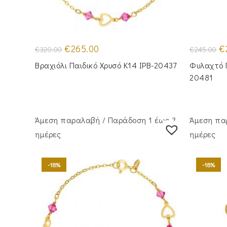
Original
Η
Or
€
265.00
€
€
320.00
€
245.00
price
τρέχουσα
pr
was:
τιμή
wa
Βραχιόλι Παιδικό Χρυσό Κ14 IPB-20437
Φυλαχτό 
€320.00.
είναι:
€2
€265.00.
20481
Άμεση παραλαβή / Παράδoση 1 έως 3
Άμεση πα
ημέρες
ημέρες
-18%
-18%