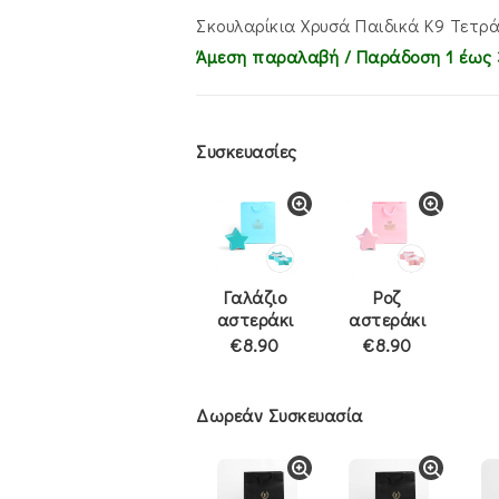
€135.00.
είναι:
€105.00.
Σκουλαρίκια Χρυσά Παιδικά Κ9 Τετρά
Άμεση παραλαβή / Παράδoση 1 έως 
Συσκευασίες
Γαλάζιο
Ροζ
αστεράκι
αστεράκι
€8.90
€8.90
Δωρεάν Συσκευασία