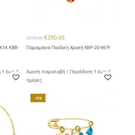
Original
Η
€
230.00
€
275.00
price
τρέχουσα
was:
τιμή
 Κ14 KBB-
Παραμάνα Παιδική Χρυσή KBP-20467Υ
€275.00.
είναι:
€230.00.
 1 έως 3
Άμεση παραλαβή / Παράδoση 1 έως 3
ημέρες
-16%