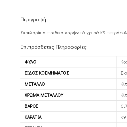
Περιγραφή
Σκουλαρίκια παιδικά καρφωτά χρυσά Κ9 τετράφυλλ
Επιπρόσθετες Πληροφορίες
ΦΎΛΟ
Κο
ΕΊΔΟΣ ΚΟΣΜΉΜΑΤΟΣ
Σκ
ΜΈΤΑΛΛΟ
Κί
ΧΡΏΜΑ ΜΕΤΆΛΛΟΥ
Κί
ΒΆΡΟΣ
0,
ΚΑΡΆΤΙΑ
Κ9