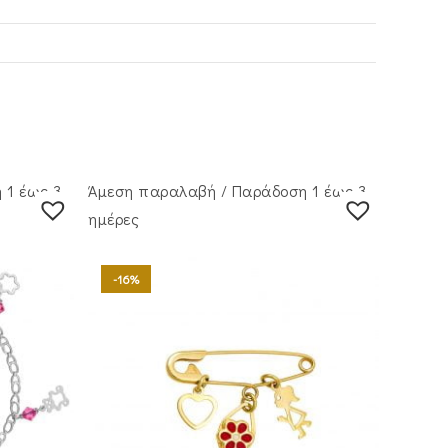
 1 έως 3
Άμεση παραλαβή / Παράδoση 1 έως 3
ημέρες
-16%