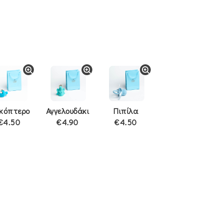
ικόπτερο
Αγγελουδάκι
Πιπίλα
€4.50
€4.90
€4.50