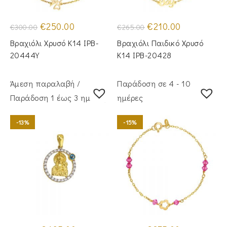
Original
Η
Original
Η
€
250.00
€
210.00
€
300.00
€
265.00
price
τρέχουσα
price
τρέχουσα
was:
τιμή
was:
τιμή
Βραχιόλι Χρυσό Κ14 IPB-
Βραχιόλι Παιδικό Χρυσό
€300.00.
είναι:
€265.00.
είναι:
€250.00.
€210.00.
20444Y
Κ14 IPB-20428
Άμεση παραλαβή /
Παράδοση σε 4 - 10
Παράδoση 1 έως 3 ημέρες
ημέρες
-13%
-15%