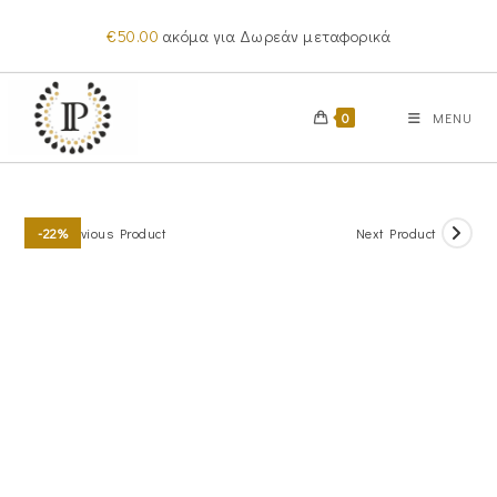
Skip
€
50.00
ακόμα για Δωρεάν μεταφορικά
to
content
0
MENU
Previous Product
Next Product
-22%