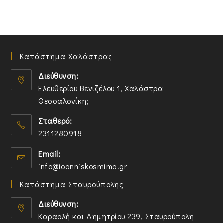
Κατάστημα Χαλάστρας
Διεύθυνση:
Ελευθερίου Βενιζέλου 1, Χαλάστρα
Θεσσαλονίκη;
O
Σταθερό:
p
2311280918
e
n
O
Email:
s
p
O
info@ioanniskosmima.gr
i
e
p
n
n
Κατάστημα Σταυρούπολης
e
a
s
n
n
i
Διεύθυνση:
s
e
n
Καραολή και Δημητρίου 239, Σταυρούπολη
i
w
y