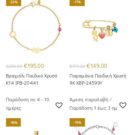
-22%
-17%
Original
Η
Original
Η
€
195.00
€
149.00
€
250.00
€
179.00
price
τρέχουσα
price
τρέχουσα
was:
τιμή
was:
τιμή
Βραχιόλι Παιδικό Χρυσό
Παραμάνα Παιδική Χρυσή
€250.00.
είναι:
€179.00.
είναι:
€195.00.
€149.00.
Κ14 IPB-20441
9Κ KBP-24599Υ
Παράδοση σε 4 - 10
Άμεση παραλαβή /
ημέρες
Παράδoση 1 έως 3 ημέρες
-18%
-15%