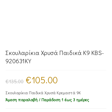
Σκουλαρίκια Χρυσά Παιδικά Κ9 KBS-
920631KY
€
105.00
Original
Η
price
τρέχουσα
€
135.00
was:
τιμή
€135.00.
είναι:
€105.00.
Σκουλαρίκια Παιδικά Χρυσά Κρεμαστά 9Κ
Άμεση παραλαβή / Παράδoση 1 έως 3 ημέρες