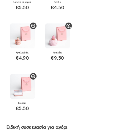
Καροτσιού μωρού
Πιπίλα
€5.50
€4.50
Αγγελουδάκι
Κουκλάκι
€4.90
€9.50
Κουτάκι
€5.50
Ειδική συσκευασία για αγόρι