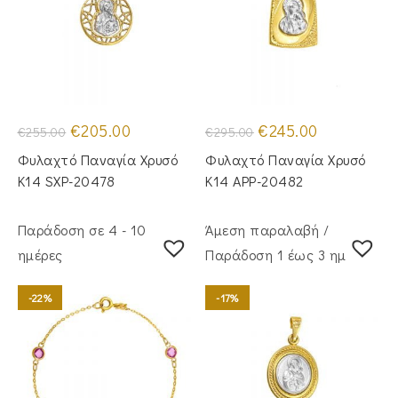
Original
Η
Original
Η
€
205.00
€
245.00
€
255.00
€
295.00
price
τρέχουσα
price
τρέχουσα
was:
τιμή
was:
τιμή
Φυλαχτό Παναγία Χρυσό
Φυλαχτό Παναγία Χρυσό
€255.00.
είναι:
€295.00.
είναι:
€205.00.
€245.00.
Κ14 SXP-20478
Κ14 APP-20482
Παράδοση σε 4 - 10
Άμεση παραλαβή /
ημέρες
Παράδoση 1 έως 3 ημέρες
-22%
-17%