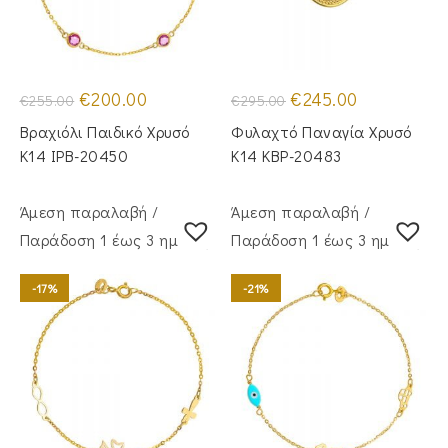
Original
Η
Original
Η
€
200.00
€
245.00
€
255.00
€
295.00
price
τρέχουσα
price
τρέχουσα
was:
τιμή
was:
τιμή
Βραχιόλι Παιδικό Χρυσό
Φυλαχτό Παναγία Χρυσό
€255.00.
είναι:
€295.00.
είναι:
€200.00.
€245.00.
Κ14 IPB-20450
Κ14 KBP-20483
Άμεση παραλαβή /
Άμεση παραλαβή /
Παράδoση 1 έως 3 ημέρες
Παράδoση 1 έως 3 ημέρες
-17%
-21%