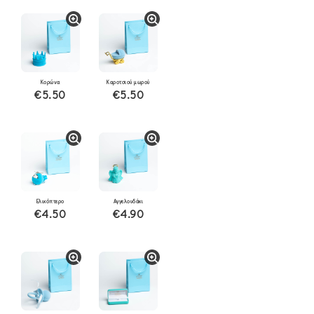
Κορώνα
Καροτσιού μωρού
€5.50
€5.50
Ελικόπτερο
Αγγελουδάκι
€4.50
€4.90