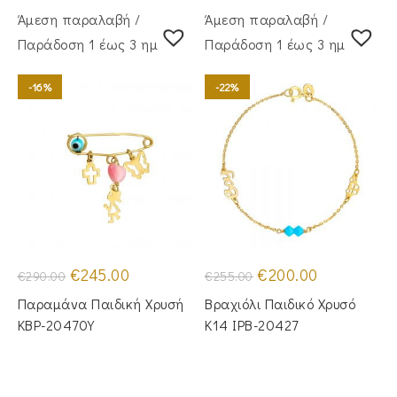
Άμεση παραλαβή /
Άμεση παραλαβή /
Παράδoση 1 έως 3 ημέρες
Παράδoση 1 έως 3 ημέρες
-16%
-22%
Original
Η
Original
Η
€
245.00
€
200.00
€
290.00
€
255.00
price
τρέχουσα
price
τρέχουσα
was:
τιμή
was:
τιμή
Παραμάνα Παιδική Χρυσή
Βραχιόλι Παιδικό Χρυσό
€290.00.
είναι:
€255.00.
είναι:
€245.00.
€200.00.
KBP-20470Υ
Κ14 IPB-20427