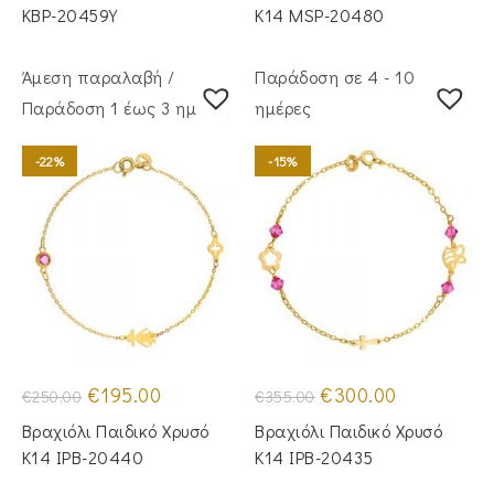
€210.00.
€395.00.
KBP-20459Υ
Κ14 MSP-20480
Άμεση παραλαβή /
Παράδοση σε 4 - 10
Παράδoση 1 έως 3 ημέρες
ημέρες
-22%
-15%
Original
Η
Original
Η
€
195.00
€
300.00
€
250.00
€
355.00
price
τρέχουσα
price
τρέχουσα
was:
τιμή
was:
τιμή
Βραχιόλι Παιδικό Χρυσό
Βραχιόλι Παιδικό Χρυσό
€250.00.
είναι:
€355.00.
είναι:
€195.00.
€300.00.
Κ14 IPB-20440
Κ14 IPB-20435