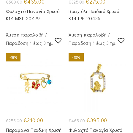
Original
Η
Original
Η
€
435.00
€
275.00
€
500.00
€
325.00
price
τρέχουσα
price
τρέχουσα
was:
τιμή
was:
τιμή
Φυλαχτό Παναγία Χρυσό
Βραχιόλι Παιδικό Χρυσό
€500.00.
είναι:
€325.00.
είναι:
€435.00.
€275.00.
Κ14 MSP-20479
Κ14 IPB-20436
Άμεση παραλαβή /
Άμεση παραλαβή /
Παράδoση 1 έως 3 ημέρες
Παράδoση 1 έως 3 ημέρες
-18%
-15%
Original
Η
Original
Η
€
210.00
€
395.00
€
255.00
€
465.00
price
τρέχουσα
price
τρέχουσα
was:
τιμή
was:
τιμή
Παραμάνα Παιδική Χρυσή
Φυλαχτό Παναγία Χρυσό
€255.00.
είναι:
€465.00.
είναι: