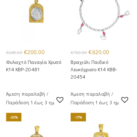
Original
Η
Original
Η
€
200.00
€
620.00
€
245.00
€
730.00
price
τρέχουσα
price
τρέχουσα
was:
τιμή
was:
τιμή
Φυλαχτό Παναγία Χρυσό
Βραχιόλι Παιδικό
€245.00.
είναι:
€730.00.
είναι:
€200.00.
€620.00.
Κ14 KBP-20481
Λευκόχρυσο Κ14 KBB-
20454
Άμεση παραλαβή /
Άμεση παραλαβή /
Παράδoση 1 έως 3 ημέρες
Παράδoση 1 έως 3 ημέρες
-20%
-17%