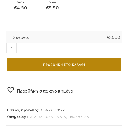
Πιπίλα
Κουτάκι
€4.50
€5.50
Σύνολο:
€
0.00
Σκουλαρίκια
Χρυσά
Παιδικά
ΠΡΟΣΘΉΚΗ ΣΤΟ ΚΑΛΆΘΙ
Κ9
KBS-
920631KY
ποσότητα
Προσθήκη στα αγαπημένα
Κωδικός προϊόντος:
KBS-920631KY
Κατηγορίες:
ΠΑΙΔΙΚΑ ΚΟΣΜΗΜΑΤΑ
,
Σκουλαρίκια