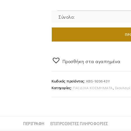
Σύνολο:
Σκουλαρίκια
Χρυσά
ΠΡ
Παιδικά
Κ9
KBS-
Προσθήκη στα αγαπημένα
920643Y
ποσότητα
Κωδικός προϊόντος:
KBS-920643Y
Κατηγορίες:
ΠΑΙΔΙΚΑ ΚΟΣΜΗΜΑΤΑ
,
Σκουλαρί
ΠΕΡΙΓΡΑΦΉ
ΕΠΙΠΡΌΣΘΕΤΕΣ ΠΛΗΡΟΦΟΡΊΕΣ