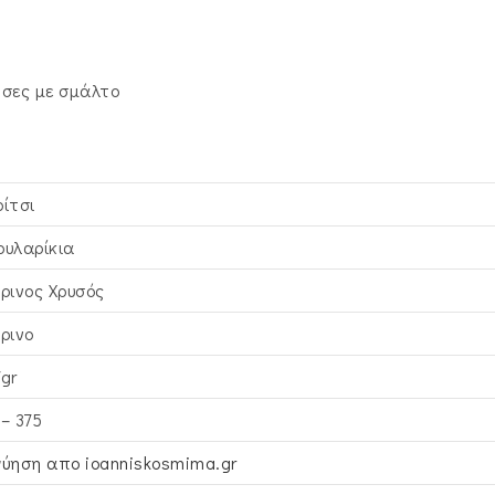
σες με σμάλτο
ρίτσι
ουλαρίκια
τρινος Xρυσός
τρινο
7gr
 – 375
γύηση απο ioanniskosmima.gr