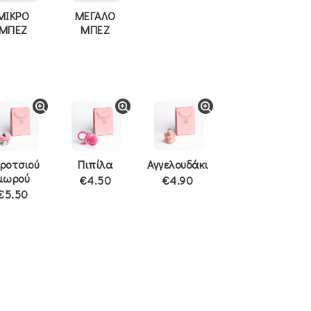
ΜΙΚΡΟ
ΜΕΓΑΛΟ
ΜΠΕΖ
ΜΠΕΖ
ροτσιού
Πιπίλα
Αγγελουδάκι
μωρού
€4.50
€4.90
€5.50