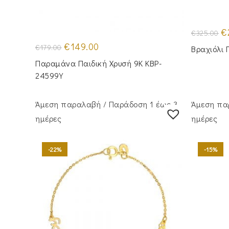
Or
€
€
325.00
pr
Original
Η
wa
€
149.00
€
179.00
Βραχιόλι 
price
τρέχουσα
€3
was:
τιμή
Παραμάνα Παιδική Χρυσή 9Κ KBP-
€179.00.
είναι:
€149.00.
24599Υ
Άμεση παραλαβή / Παράδoση 1 έως 3
Άμεση πα
ημέρες
ημέρες
-22%
-15%