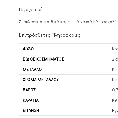
Περιγραφή
Σκουλαρίκια παιδικά καρφωτά χρυσά Κ9 πασχαλίτ
Επιπρόσθετες Πληροφορίες
ΦΎΛΟ
Κο
ΕΊΔΟΣ ΚΟΣΜΉΜΑΤΟΣ
Σκ
ΜΈΤΑΛΛΟ
Κί
ΧΡΏΜΑ ΜΕΤΆΛΛΟΥ
Κί
ΒΆΡΟΣ
0,
ΚΑΡΆΤΙΑ
Κ9
ΕΓΓΎΗΣΗ
Εγ