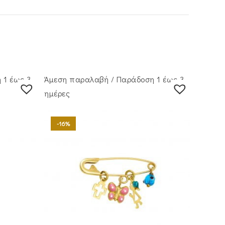
 1 έως 3
Άμεση παραλαβή / Παράδoση 1 έως 3
ημέρες
-16%