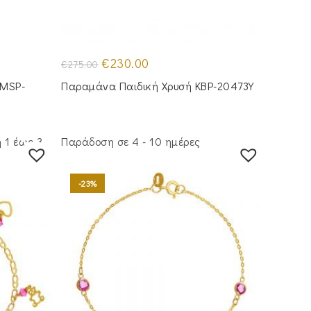
Original
Η
€
230.00
€
275.00
price
τρέχουσα
was:
τιμή
 MSP-
Παραμάνα Παιδική Χρυσή KBP-20473Υ
€275.00.
είναι:
€230.00.
 1 έως 3
Παράδοση σε 4 - 10 ημέρες
-23%