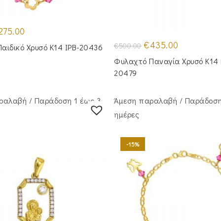
iginal
Η
275.00
ice
τρέχουσα
s:
τιμή
Original
Η
€
435.00
€
500.00
Παιδικό Χρυσό Κ14 IPB-20436
25.00.
είναι:
price
τρέχουσα
€275.00.
was:
τιμή
Φυλαχτό Παναγία Χρυσό Κ14
€500.00.
είναι:
€435.00.
20479
ραλαβή / Παράδoση 1 έως 3
Άμεση παραλαβή / Παράδoση
ημέρες
-15%