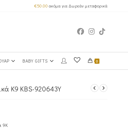
€
50.00
ακόμα για Δωρεάν μεταφορικά
ΟΥΑΡ
BABY GIFTS
0
ικά Κ9 KBS-920643Y
ά 9Κ