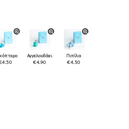
ικόπτερο
Αγγελουδάκι
Πιπίλα
€4.50
€4.90
€4.50