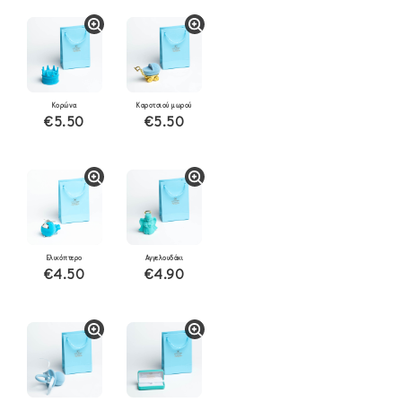
Κορώνα
Καροτσιού μωρού
€5.50
€5.50
Ελικόπτερο
Αγγελουδάκι
€4.50
€4.90