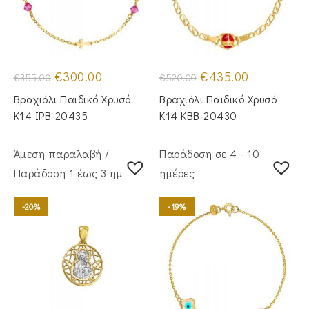
Original
Η
Original
Η
€
300.00
€
435.00
€
355.00
€
520.00
price
τρέχουσα
price
τρέχουσα
was:
τιμή
was:
τιμή
Βραχιόλι Παιδικό Χρυσό
Βραχιόλι Παιδικό Χρυσό
€355.00.
είναι:
€520.00.
είναι:
€300.00.
€435.00.
Κ14 IPB-20435
Κ14 KBB-20430
Άμεση παραλαβή /
Παράδοση σε 4 - 10
Παράδoση 1 έως 3 ημέρες
ημέρες
-20%
-19%