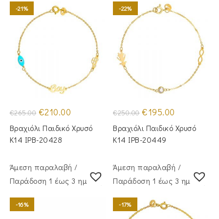
-21%
-22%
Original
Η
Original
Η
€
210.00
€
195.00
€
265.00
€
250.00
price
τρέχουσα
price
τρέχουσα
was:
τιμή
was:
τιμή
Βραχιόλι Παιδικό Χρυσό
Βραχιόλι Παιδικό Χρυσό
€265.00.
είναι:
€250.00.
είναι:
€210.00.
€195.00.
Κ14 IPB-20428
Κ14 IPB-20449
Άμεση παραλαβή /
Άμεση παραλαβή /
Παράδoση 1 έως 3 ημέρες
Παράδoση 1 έως 3 ημέρες
-16%
-17%