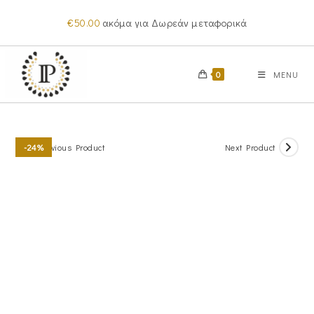
Skip
€
50.00
ακόμα για Δωρεάν μεταφορικά
to
content
0
MENU
Previous Product
Next Product
-24%