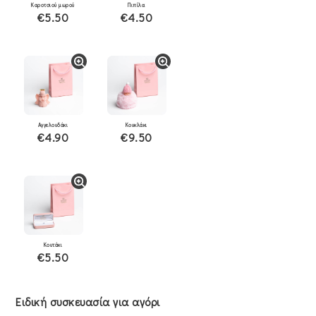
Καροτσιού μωρού
Πιπίλα
€5.50
€4.50
Αγγελουδάκι
Κουκλάκι
€4.90
€9.50
Κουτάκι
€5.50
Ειδική συσκευασία για αγόρι