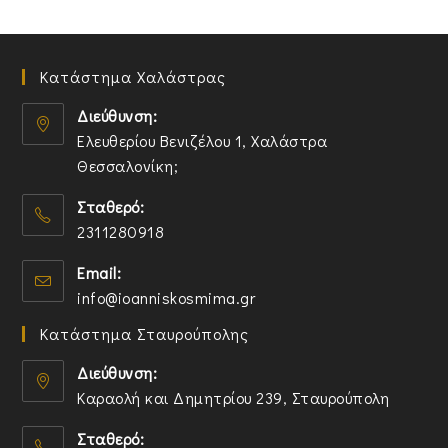
Κατάστημα Χαλάστρας
Διεύθυνση:
Ελευθερίου Βενιζέλου 1, Χαλάστρα
Θεσσαλονίκη;
O
Σταθερό:
p
2311280918
e
n
O
Email:
s
p
O
info@ioanniskosmima.gr
i
e
p
n
n
Κατάστημα Σταυρούπολης
e
a
s
n
n
i
Διεύθυνση:
s
e
n
Καραολή και Δημητρίου 239, Σταυρούπολη
i
w
y
O
n
t
o
Σταθερό:
p