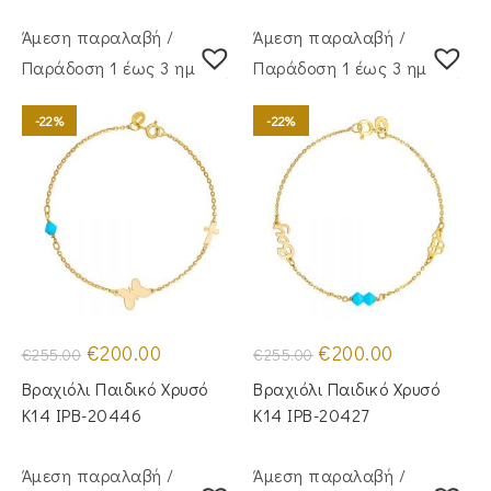
Άμεση παραλαβή /
Άμεση παραλαβή /
Παράδoση 1 έως 3 ημέρες
Παράδoση 1 έως 3 ημέρες
-22%
-22%
Original
Η
Original
Η
€
200.00
€
200.00
€
255.00
€
255.00
price
τρέχουσα
price
τρέχουσα
was:
τιμή
was:
τιμή
Βραχιόλι Παιδικό Χρυσό
Βραχιόλι Παιδικό Χρυσό
€255.00.
είναι:
€255.00.
είναι:
€200.00.
€200.00.
Κ14 IPB-20446
Κ14 IPB-20427
Άμεση παραλαβή /
Άμεση παραλαβή /