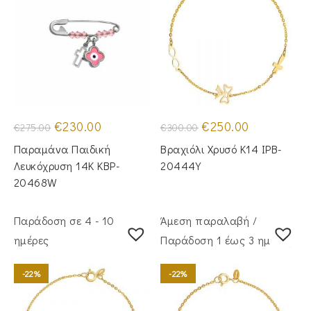
Original
Η
Original
Η
€
230.00
€
250.00
€
275.00
€
300.00
price
τρέχουσα
price
τρέχουσα
was:
τιμή
was:
τιμή
Παραμάνα Παιδική
Βραχιόλι Χρυσό Κ14 IPB-
€275.00.
είναι:
€300.00.
είναι:
€230.00.
€250.00.
Λευκόχρυση 14Κ KBP-
20444Y
20468W
Παράδοση σε 4 - 10
Άμεση παραλαβή /
ημέρες
Παράδoση 1 έως 3 ημέρες
-22%
-22%