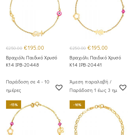
Original
Η
Original
Η
€
195.00
€
195.00
€
250.00
€
250.00
price
τρέχουσα
price
τρέχουσα
was:
τιμή
was:
τιμή
Βραχιόλι Παιδικό Χρυσό
Βραχιόλι Παιδικό Χρυσό
€250.00.
είναι:
€250.00.
είναι:
€195.00.
€195.00.
Κ14 IPB-20448
Κ14 IPB-20441
Παράδοση σε 4 - 10
Άμεση παραλαβή /
ημέρες
Παράδoση 1 έως 3 ημέρες
-15%
-16%