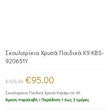
Σκουλαρίκια Χρυσά Παιδικά Κ9 KBS-
920651Y
€
95.00
Original
Η
price
τρέχουσα
€
125.00
was:
τιμή
€125.00.
είναι:
€95.00.
Σκουλαρίκια Παιδικά Χρυσά Καρφωτά 9Κ
Άμεση παραλαβή / Παράδoση 1 έως 3 ημέρες