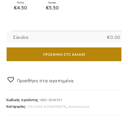
Πιπίλα
Κουτάκι
€4.50
€5.50
Σύνολο:
€
0.00
Σκουλαρίκια
Χρυσά
ΠΡΟΣΘΉΚΗ ΣΤΟ ΚΑΛΆΘΙ
Παιδικά
Κ9
KBS-
Προσθήκη στα αγαπημένα
920651Y
ποσότητα
Κωδικός προϊόντος:
KBS-920651Y
Κατηγορίες:
ΠΑΙΔΙΚΑ ΚΟΣΜΗΜΑΤΑ
,
Σκουλαρίκια