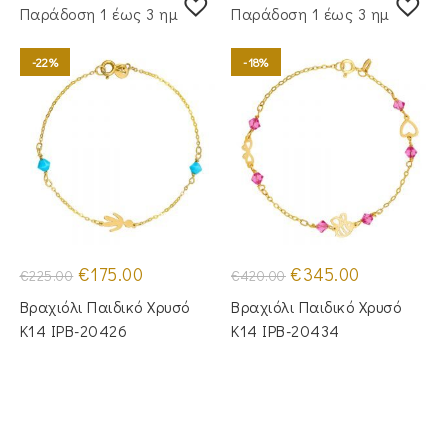
Παράδoση 1 έως 3 ημέρες
Παράδoση 1 έως 3 ημέρες
-22%
-18%
Original
Η
Original
Η
€
175.00
€
345.00
€
225.00
€
420.00
price
τρέχουσα
price
τρέχουσα
was:
τιμή
was:
τιμή
Βραχιόλι Παιδικό Χρυσό
Βραχιόλι Παιδικό Χρυσό
€225.00.
είναι:
€420.00.
είναι:
€175.00.
€345.00.
Κ14 IPB-20426
Κ14 IPB-20434