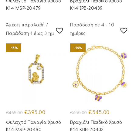
Φυλαχτό Παναγία Χρυσό
Βραχιόλι Παιδικό Χρυσό
€500.00.
είναι:
€255.00.
είναι:
€435.00.
€200.00.
Κ14 MSP-20479
Κ14 IPB-20439
Άμεση παραλαβή /
Παράδοση σε 4 - 10
Παράδoση 1 έως 3 ημέρες
ημέρες
-15%
-16%
Original
Η
Original
Η
€
395.00
€
545.00
€
465.00
€
650.00
price
τρέχουσα
price
τρέχουσα
was:
τιμή
was:
τιμή
Φυλαχτό Παναγία Χρυσό
Βραχιόλι Παιδικό Χρυσό
€465.00.
είναι:
€650.00.
είναι:
€395.00.
€545.00.
Κ14 MSP-20480
Κ14 KBB-20432