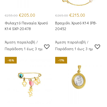
Original
Η
Original
Η
€
205.00
€
215.00
€
255.00
€
265.00
price
τρέχουσα
price
τρέχουσα
was:
τιμή
was:
τιμή
Φυλαχτό Παναγία Χρυσό
Βραχιόλι Χρυσό Κ14 IPB-
€255.00.
είναι:
€265.00.
είναι:
€205.00.
€215.00.
Κ14 SXP-20478
20452
Άμεση παραλαβή /
Άμεση παραλαβή /
Παράδoση 1 έως 3 ημέρες
Παράδoση 1 έως 3 ημέρες
-16%
-17%