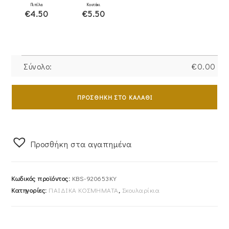
Πιπίλα
Κουτάκι
€4.50
€5.50
Σύνολο:
€
0.00
Σκουλαρίκια
Χρυσά
ΠΡΟΣΘΉΚΗ ΣΤΟ ΚΑΛΆΘΙ
Παιδικά
Κ9
KBS-
Προσθήκη στα αγαπημένα
920653KY
ποσότητα
Κωδικός προϊόντος:
KBS-920653KY
Κατηγορίες:
ΠΑΙΔΙΚΑ ΚΟΣΜΗΜΑΤΑ
,
Σκουλαρίκια