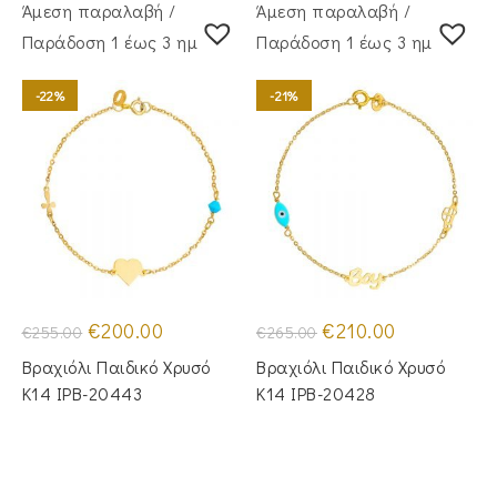
Άμεση παραλαβή /
Άμεση παραλαβή /
Παράδoση 1 έως 3 ημέρες
Παράδoση 1 έως 3 ημέρες
-22%
-21%
Original
Η
Original
Η
€
200.00
€
210.00
€
255.00
€
265.00
price
τρέχουσα
price
τρέχουσα
was:
τιμή
was:
τιμή
Βραχιόλι Παιδικό Χρυσό
Βραχιόλι Παιδικό Χρυσό
€255.00.
είναι:
€265.00.
είναι:
€200.00.
€210.00.
Κ14 IPB-20443
Κ14 IPB-20428