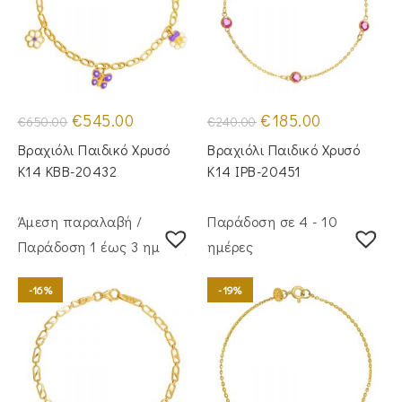
Original
Η
Original
Η
€
545.00
€
185.00
€
650.00
€
240.00
price
τρέχουσα
price
τρέχουσα
was:
τιμή
was:
τιμή
Βραχιόλι Παιδικό Χρυσό
Βραχιόλι Παιδικό Χρυσό
€650.00.
είναι:
€240.00.
είναι:
€545.00.
€185.00.
Κ14 KBB-20432
Κ14 IPB-20451
Άμεση παραλαβή /
Παράδοση σε 4 - 10
Παράδoση 1 έως 3 ημέρες
ημέρες
-16%
-19%