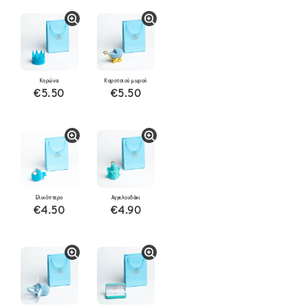
Κορώνα
Καροτσιού μωρού
€5.50
€5.50
Ελικόπτερο
Αγγελουδάκι
€4.50
€4.90