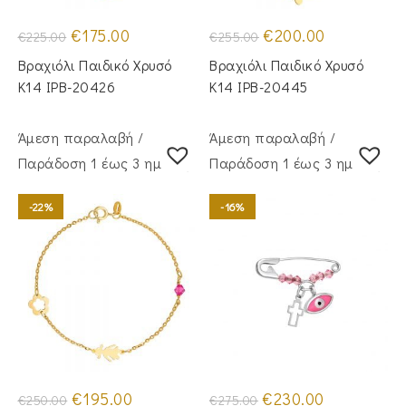
Original
Η
Original
Η
€
175.00
€
200.00
€
225.00
€
255.00
price
τρέχουσα
price
τρέχουσα
was:
τιμή
was:
τιμή
Βραχιόλι Παιδικό Χρυσό
Βραχιόλι Παιδικό Χρυσό
€225.00.
είναι:
€255.00.
είναι:
€175.00.
€200.00.
Κ14 IPB-20426
Κ14 IPB-20445
Άμεση παραλαβή /
Άμεση παραλαβή /
Παράδoση 1 έως 3 ημέρες
Παράδoση 1 έως 3 ημέρες
-22%
-16%
Original
Η
Original
Η
€
195.00
€
230.00
€
250.00
€
275.00