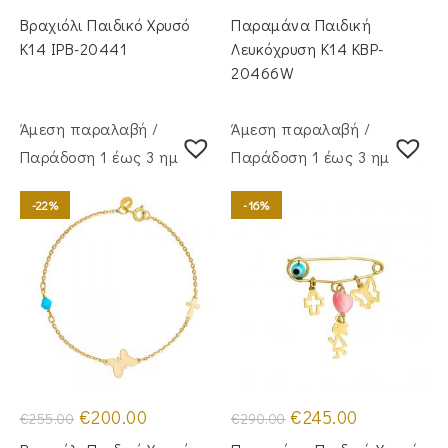
price
τρέχουσα
price
τρέχουσα
was:
τιμή
was:
τιμή
Βραχιόλι Παιδικό Χρυσό
Παραμάνα Παιδική
€250.00.
είναι:
€275.00.
είναι:
€195.00.
€230.00.
Κ14 IPB-20441
Λευκόχρυση Κ14 KBP-
20466W
Άμεση παραλαβή /
Άμεση παραλαβή /
Παράδoση 1 έως 3 ημέρες
Παράδoση 1 έως 3 ημέρες
-22%
-16%
Original
Η
Original
Η
€
200.00
€
245.00
€
255.00
€
290.00
price
τρέχουσα
price
τρέχουσα
was:
τιμή
was:
τιμή