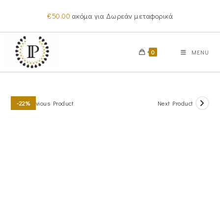
Skip
€
50.00
ακόμα για Δωρεάν μεταφορικά
to
content
0
MENU
Previous Product
Next Product
-22%