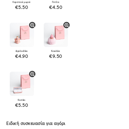
Καροτσιού μωρού
Πιπίλα
€5.50
€4.50
Αγγελουδάκι
Κουκλάκι
€4.90
€9.50
Κουτάκι
€5.50
Ειδική συσκευασία για αγόρι