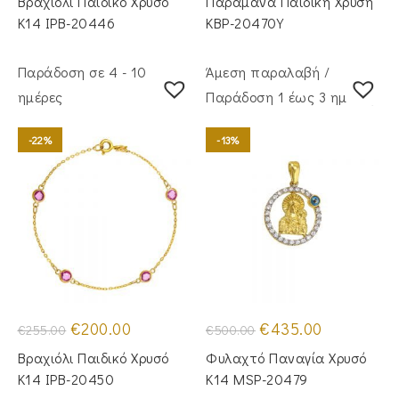
Βραχιόλι Παιδικό Χρυσό
Παραμάνα Παιδική Χρυσή
€255.00.
είναι:
€290.00.
είναι:
€200.00.
€245.00.
Κ14 IPB-20446
KBP-20470Υ
Παράδοση σε 4 - 10
Άμεση παραλαβή /
ημέρες
Παράδoση 1 έως 3 ημέρες
-22%
-13%
Original
Η
Original
Η
€
200.00
€
435.00
€
255.00
€
500.00
price
τρέχουσα
price
τρέχουσα
was:
τιμή
was:
τιμή
Βραχιόλι Παιδικό Χρυσό
Φυλαχτό Παναγία Χρυσό
€255.00.
είναι:
€500.00.
είναι:
€200.00.
€435.00.
Κ14 IPB-20450
Κ14 MSP-20479