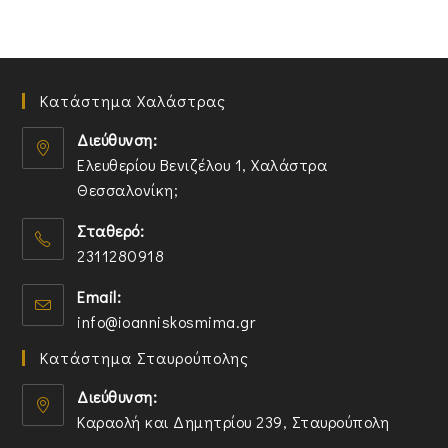
Κατάστημα Χαλάστρας
Διεύθυνση:
Ελευθερίου Βενιζέλου 1, Χαλάστρα
Θεσσαλονίκη;
O
Σταθερό:
p
2311280918
e
n
O
Email:
s
p
O
info@ioanniskosmima.gr
i
e
p
n
n
Κατάστημα Σταυρούπολης
e
a
s
n
n
i
Διεύθυνση:
s
e
n
Καραολή και Δημητρίου 239, Σταυρούπολη
i
w
y
O