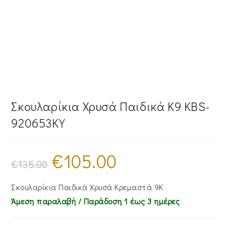
Σκουλαρίκια Χρυσά Παιδικά Κ9 KBS-
920653KY
€
105.00
Original
Η
price
τρέχουσα
€
135.00
was:
τιμή
€135.00.
είναι:
€105.00.
Σκουλαρίκια Παιδικά Χρυσά Κρεμαστά 9Κ
Άμεση παραλαβή / Παράδoση 1 έως 3 ημέρες