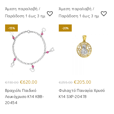
Άμεση παραλαβή /
Άμεση παραλαβή /
Παράδoση 1 έως 3 ημέρες
Παράδoση 1 έως 3 ημέρες
-15%
-20%
Original
Η
Original
Η
€
620.00
€
205.00
€
730.00
€
255.00
price
τρέχουσα
price
τρέχουσα
was:
τιμή
was:
τιμή
Βραχιόλι Παιδικό
Φυλαχτό Παναγία Χρυσό
€730.00.
είναι:
€255.00.
είναι:
€620.00.
€205.00.
Λευκόχρυσο Κ14 KBB-
Κ14 SXP-20478
20454