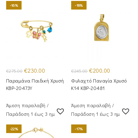
-16%
-18%
Original
Η
Original
Η
€
230.00
€
200.00
€
275.00
€
245.00
price
τρέχουσα
price
τρέχουσα
was:
τιμή
was:
τιμή
Παραμάνα Παιδική Χρυσή
Φυλαχτό Παναγία Χρυσό
€275.00.
είναι:
€245.00.
είναι:
€230.00.
€200.00.
KBP-20473Υ
Κ14 KBP-20481
Άμεση παραλαβή /
Άμεση παραλαβή /
Παράδoση 1 έως 3 ημέρες
Παράδoση 1 έως 3 ημέρες
-22%
-17%