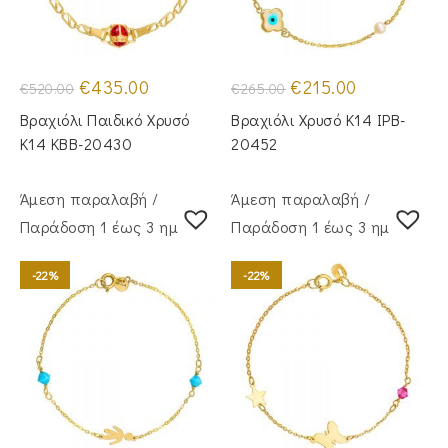
Original
Η
Original
Η
€
435.00
€
215.00
€
520.00
€
265.00
price
τρέχουσα
price
τρέχουσα
was:
τιμή
was:
τιμή
Βραχιόλι Παιδικό Χρυσό
Βραχιόλι Χρυσό Κ14 IPB-
€520.00.
είναι:
€265.00.
είναι:
€435.00.
€215.00.
Κ14 KBB-20430
20452
Άμεση παραλαβή /
Άμεση παραλαβή /
Παράδoση 1 έως 3 ημέρες
Παράδoση 1 έως 3 ημέρες
-22%
-22%