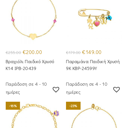
Original
Η
Original
Η
€
200.00
€
149.00
€
255.00
€
179.00
price
τρέχουσα
price
τρέχουσα
was:
τιμή
was:
τιμή
Βραχιόλι Παιδικό Χρυσό
Παραμάνα Παιδική Χρυσή
€255.00.
είναι:
€179.00.
είναι:
€200.00.
€149.00.
Κ14 IPB-20439
9Κ KBP-24599Υ
Παράδοση σε 4 - 10
Παράδοση σε 4 - 10
ημέρες
ημέρες
-16%
-23%