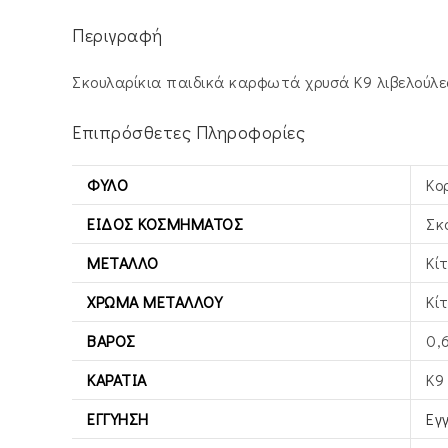
Περιγραφή
Σκουλαρίκια παιδικά καρφωτά χρυσά Κ9 λιβελούλε
Επιπρόσθετες Πληροφορίες
ΦΎΛΟ
Κο
ΕΊΔΟΣ ΚΟΣΜΉΜΑΤΟΣ
Σκ
ΜΈΤΑΛΛΟ
Κί
ΧΡΏΜΑ ΜΕΤΆΛΛΟΥ
Κί
ΒΆΡΟΣ
0,
ΚΑΡΆΤΙΑ
Κ9
ΕΓΓΎΗΣΗ
Εγ