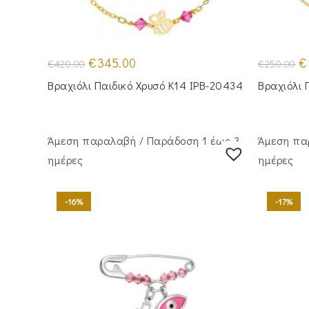
Original
Η
Or
€
345.00
€
€
420.00
€
250.00
price
τρέχουσα
pr
was:
τιμή
wa
Βραχιόλι Παιδικό Χρυσό Κ14 IPB-20434
Βραχιόλι 
€420.00.
είναι:
€2
€345.00.
Άμεση παραλαβή / Παράδoση 1 έως 3
Άμεση πα
ημέρες
ημέρες
-16%
-17%