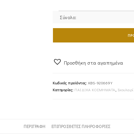
Σύνολο:
Σκουλαρίκια
Χρυσά
ΠΡ
Παιδικά
Κ9
KBS-
Προσθήκη στα αγαπημένα
920669Y
ποσότητα
Κωδικός προϊόντος:
KBS-920669Y
Κατηγορίες:
ΠΑΙΔΙΚΑ ΚΟΣΜΗΜΑΤΑ
,
Σκουλαρί
ΠΕΡΙΓΡΑΦΉ
ΕΠΙΠΡΌΣΘΕΤΕΣ ΠΛΗΡΟΦΟΡΊΕΣ