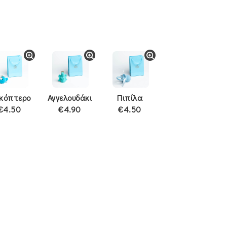
ικόπτερο
Αγγελουδάκι
Πιπίλα
€4.50
€4.90
€4.50