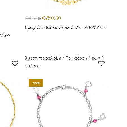
Original
Η
€
250.00
€
300.00
price
τρέχουσα
was:
τιμή
Βραχιόλι Παιδικό Χρυσό Κ14 IPB-20442
€300.00.
είναι:
€250.00.
 MSP-
Άμεση παραλαβή / Παράδoση 1 έως 3
ημέρες
-15%