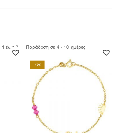
 1 έως 3
Παράδοση σε 4 - 10 ημέρες
-17%