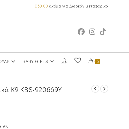
€
50.00
ακόμα για Δωρεάν μεταφορικά
ΟΥΑΡ
BABY GIFTS
0
ικά Κ9 KBS-920669Y
ά 9Κ