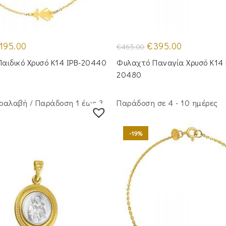
iginal
Η
Original
Η
195.00
€
395.00
€
465.00
ice
τρέχουσα
price
τρέχουσα
s:
τιμή
was:
τιμή
Παιδικό Χρυσό Κ14 IPB-20440
Φυλαχτό Παναγία Χρυσό Κ14
50.00.
είναι:
€465.00.
είναι:
€195.00.
€395.00.
20480
ραλαβή / Παράδoση 1 έως 3
Παράδοση σε 4 - 10 ημέρες
-19%