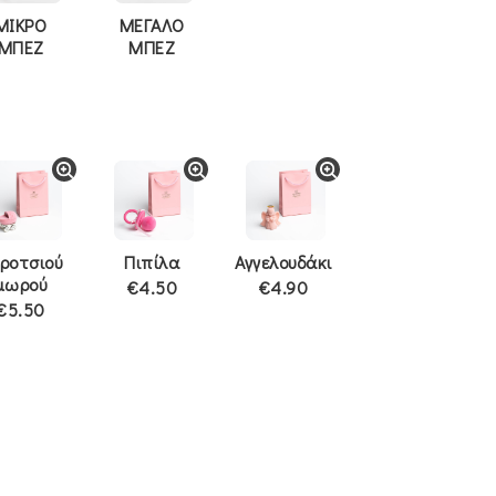
ΜΙΚΡΟ
ΜΕΓΑΛΟ
ΜΠΕΖ
ΜΠΕΖ
ροτσιού
Πιπίλα
Αγγελουδάκι
μωρού
€4.50
€4.90
€5.50