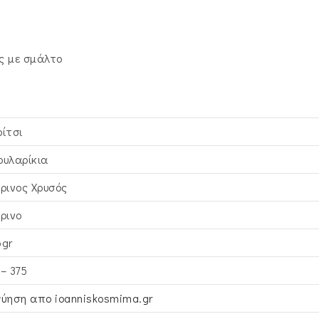
ς με σμάλτο
ρίτσι
ουλαρίκια
τρινος Xρυσός
τρινο
6gr
 – 375
γύηση απο ioanniskosmima.gr