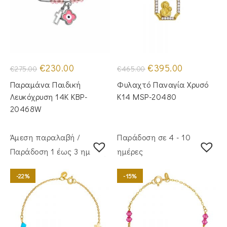
Original
Η
Original
Η
€
230.00
€
395.00
€
275.00
€
465.00
price
τρέχουσα
price
τρέχουσα
was:
τιμή
was:
τιμή
Παραμάνα Παιδική
Φυλαχτό Παναγία Χρυσό
€275.00.
είναι:
€465.00.
είναι:
€230.00.
€395.00.
Λευκόχρυση 14Κ KBP-
Κ14 MSP-20480
20468W
Άμεση παραλαβή /
Παράδοση σε 4 - 10
Παράδoση 1 έως 3 ημέρες
ημέρες
-22%
-15%