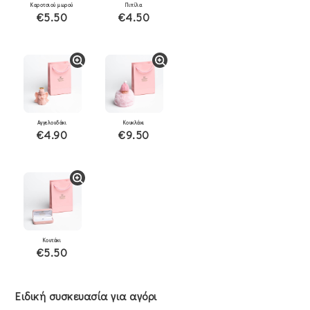
Καροτσιού μωρού
Πιπίλα
€5.50
€4.50
Αγγελουδάκι
Κουκλάκι
€4.90
€9.50
Κουτάκι
€5.50
Ειδική συσκευασία για αγόρι