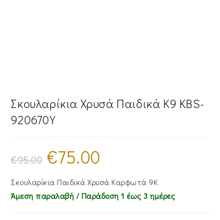
Σκουλαρίκια Χρυσά Παιδικά Κ9 KBS-
920670Y
€
75.00
Original
Η
price
τρέχουσα
€
95.00
was:
τιμή
€95.00.
είναι:
€75.00.
Σκουλαρίκια Παιδικά Χρυσά Καρφωτά 9Κ
Άμεση παραλαβή / Παράδoση 1 έως 3 ημέρες