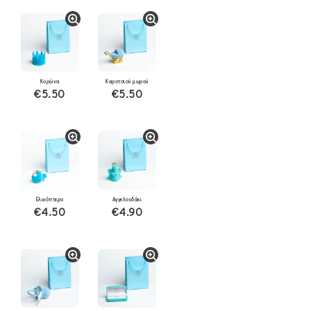
Κορώνα
Καροτσιού μωρού
€5.50
€5.50
Ελικόπτερο
Αγγελουδάκι
€4.50
€4.90