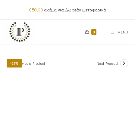
Skip
€
50.00
ακόμα για Δωρεάν μεταφορικά
to
content
0
MENU
Previous Product
Next Product
-21%