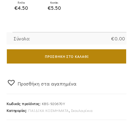
Πιπίλα
Κουτάκι
€4.50
€5.50
Σύνολο:
€
0.00
Σκουλαρίκια
Χρυσά
ΠΡΟΣΘΉΚΗ ΣΤΟ ΚΑΛΆΘΙ
Παιδικά
Κ9
KBS-
Προσθήκη στα αγαπημένα
920670Y
ποσότητα
Κωδικός προϊόντος:
KBS-920670Y
Κατηγορίες:
ΠΑΙΔΙΚΑ ΚΟΣΜΗΜΑΤΑ
,
Σκουλαρίκια