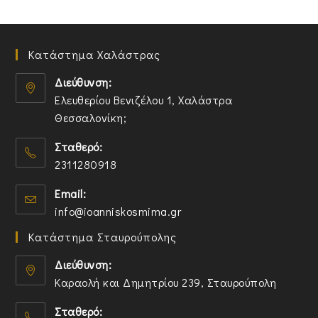
Κατάστημα Χαλάστρας
Διεύθυνση:
Ελευθερίου Βενιζέλου 1, Χαλάστρα
Θεσσαλονίκη;
O
Σταθερό:
p
2311280918
e
n
O
Email:
s
p
O
info@ioanniskosmima.gr
i
e
p
n
n
Κατάστημα Σταυρούπολης
e
a
s
n
n
i
Διεύθυνση:
s
e
n
Καραολή και Δημητρίου 239, Σταυρούπολη
i
w
y
O
n
t
o
Σταθερό:
p