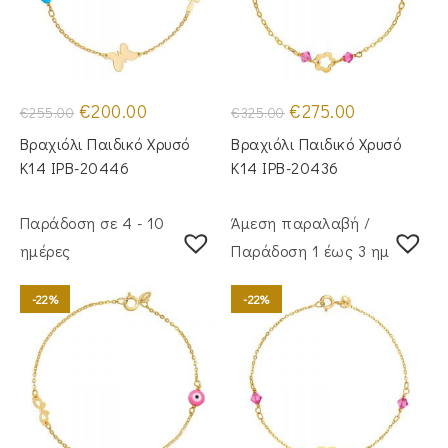
Original
Η
Original
Η
€
200.00
€
275.00
€
255.00
€
325.00
price
τρέχουσα
price
τρέχουσα
was:
τιμή
was:
τιμή
Βραχιόλι Παιδικό Χρυσό
Βραχιόλι Παιδικό Χρυσό
€255.00.
είναι:
€325.00.
είναι:
€200.00.
€275.00.
Κ14 IPB-20446
Κ14 IPB-20436
Παράδοση σε 4 - 10
Άμεση παραλαβή /
ημέρες
Παράδoση 1 έως 3 ημέρες
-22%
-22%