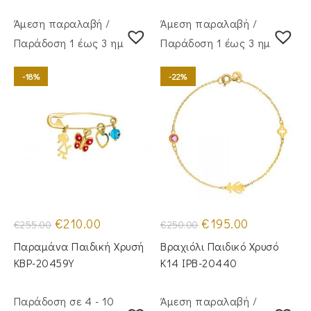
Άμεση παραλαβή /
Άμεση παραλαβή /
Παράδoση 1 έως 3 ημέρες
Παράδoση 1 έως 3 ημέρες
-18%
-22%
Original
Η
Original
Η
€
210.00
€
195.00
€
255.00
€
250.00
price
τρέχουσα
price
τρέχουσα
was:
τιμή
was:
τιμή
Παραμάνα Παιδική Χρυσή
Βραχιόλι Παιδικό Χρυσό
€255.00.
είναι:
€250.00.
είναι:
€210.00.
€195.00.
KBP-20459Υ
Κ14 IPB-20440
Παράδοση σε 4 - 10
Άμεση παραλαβή /