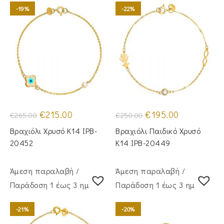
-19%
-22%
Original
Η
Original
Η
€
215.00
€
195.00
€
265.00
€
250.00
price
τρέχουσα
price
τρέχουσα
was:
τιμή
was:
τιμή
Βραχιόλι Χρυσό Κ14 IPB-
Βραχιόλι Παιδικό Χρυσό
€265.00.
είναι:
€250.00.
είναι:
€215.00.
€195.00.
20452
Κ14 IPB-20449
Άμεση παραλαβή /
Άμεση παραλαβή /
Παράδoση 1 έως 3 ημέρες
Παράδoση 1 έως 3 ημέρες
-21%
-20%