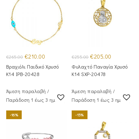
Original
Η
Original
Η
€
210.00
€
205.00
€
265.00
€
255.00
price
τρέχουσα
price
τρέχουσα
was:
τιμή
was:
τιμή
Βραχιόλι Παιδικό Χρυσό
Φυλαχτό Παναγία Χρυσό
€265.00.
είναι:
€255.00.
είναι:
€210.00.
€205.00.
Κ14 IPB-20428
Κ14 SXP-20478
Άμεση παραλαβή /
Άμεση παραλαβή /
Παράδoση 1 έως 3 ημέρες
Παράδoση 1 έως 3 ημέρες
-16%
-15%