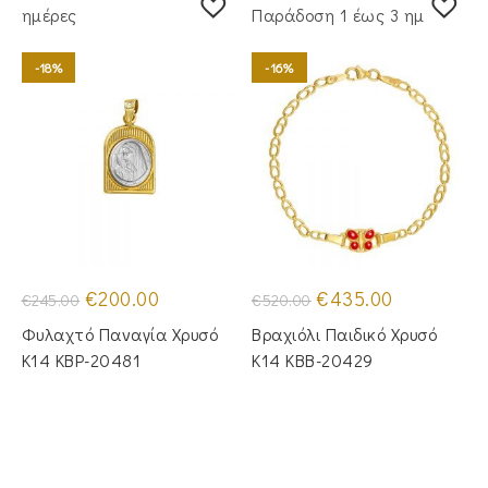
ημέρες
Παράδoση 1 έως 3 ημέρες
-18%
-16%
Original
Η
Original
Η
€
200.00
€
435.00
€
245.00
€
520.00
price
τρέχουσα
price
τρέχουσα
was:
τιμή
was:
τιμή
Φυλαχτό Παναγία Χρυσό
Βραχιόλι Παιδικό Χρυσό
€245.00.
είναι:
€520.00.
είναι:
€200.00.
€435.00.
Κ14 KBP-20481
Κ14 KBB-20429