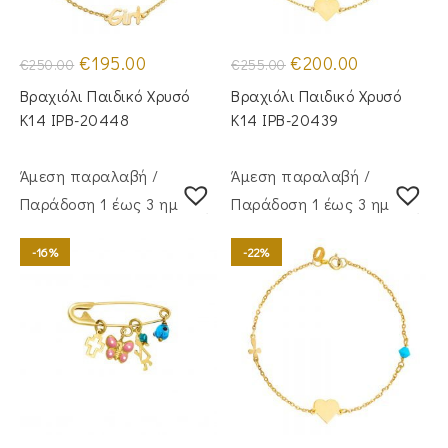
Original
Η
Original
Η
€
195.00
€
200.00
€
250.00
€
255.00
price
τρέχουσα
price
τρέχουσα
was:
τιμή
was:
τιμή
Βραχιόλι Παιδικό Χρυσό
Βραχιόλι Παιδικό Χρυσό
€250.00.
είναι:
€255.00.
είναι:
€195.00.
€200.00.
Κ14 IPB-20448
Κ14 IPB-20439
Άμεση παραλαβή /
Άμεση παραλαβή /
Παράδoση 1 έως 3 ημέρες
Παράδoση 1 έως 3 ημέρες
-16%
-22%