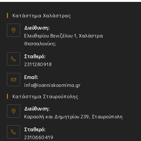
Κατάστημα Χαλάστρας
Διεύθυνση:
Ελευθερίου Βενιζέλου 1, Χαλάστρα
Θεσσαλονίκη;
O
Σταθερό:
p
2311280918
e
n
O
Email:
s
p
O
info@ioanniskosmima.gr
i
e
p
n
n
Κατάστημα Σταυρούπολης
e
a
s
n
n
i
Διεύθυνση:
s
e
n
Καραολή και Δημητρίου 239, Σταυρούπολη
i
w
y
O
n
t
o
Σταθερό:
p
y
a
u
2310660419
e
o
b
r