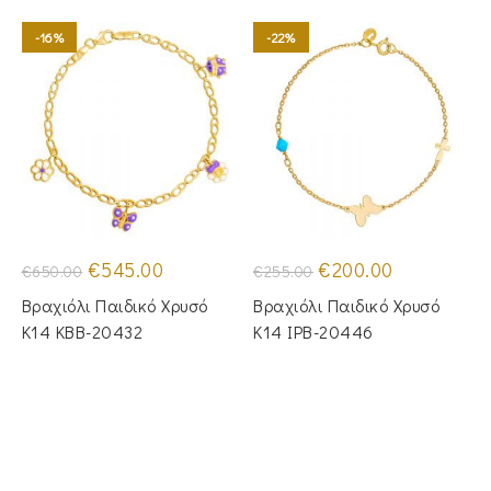
-16%
-22%
Original
Η
Original
Η
€
545.00
€
200.00
€
650.00
€
255.00
price
τρέχουσα
price
τρέχουσα
was:
τιμή
was:
τιμή
Βραχιόλι Παιδικό Χρυσό
Βραχιόλι Παιδικό Χρυσό
€650.00.
είναι:
€255.00.
είναι:
€545.00.
€200.00.
Κ14 KBB-20432
Κ14 IPB-20446