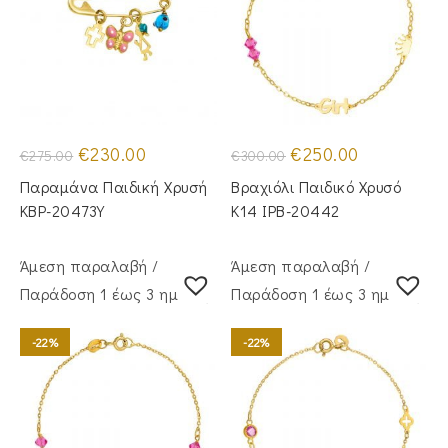
Original
Η
Original
Η
€
230.00
€
250.00
€
275.00
€
300.00
price
τρέχουσα
price
τρέχουσα
was:
τιμή
was:
τιμή
Παραμάνα Παιδική Χρυσή
Βραχιόλι Παιδικό Χρυσό
€275.00.
είναι:
€300.00.
είναι:
€230.00.
€250.00.
KBP-20473Υ
Κ14 IPB-20442
Άμεση παραλαβή /
Άμεση παραλαβή /
Παράδoση 1 έως 3 ημέρες
Παράδoση 1 έως 3 ημέρες
-22%
-22%