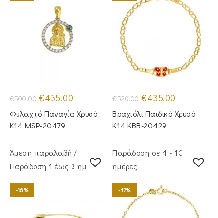
Original
Η
Original
Η
€
435.00
€
435.00
€
500.00
€
520.00
price
τρέχουσα
price
τρέχουσα
was:
τιμή
was:
τιμή
Φυλαχτό Παναγία Χρυσό
Βραχιόλι Παιδικό Χρυσό
€500.00.
είναι:
€520.00.
είναι:
€435.00.
€435.00.
Κ14 MSP-20479
Κ14 KBB-20429
Άμεση παραλαβή /
Παράδοση σε 4 - 10
Παράδoση 1 έως 3 ημέρες
ημέρες
-16%
-17%