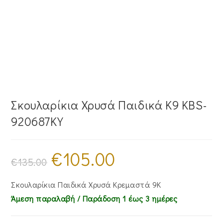
Σκουλαρίκια Χρυσά Παιδικά Κ9 KBS-
920687KY
€
105.00
Original
Η
price
τρέχουσα
€
135.00
was:
τιμή
€135.00.
είναι:
€105.00.
Σκουλαρίκια Παιδικά Χρυσά Κρεμαστά 9Κ
Άμεση παραλαβή / Παράδoση 1 έως 3 ημέρες