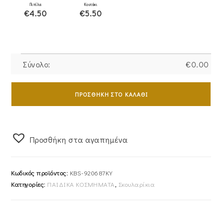
Πιπίλα
Κουτάκι
€4.50
€5.50
Σύνολο:
€
0.00
Σκουλαρίκια
Χρυσά
ΠΡΟΣΘΉΚΗ ΣΤΟ ΚΑΛΆΘΙ
Παιδικά
Κ9
KBS-
Προσθήκη στα αγαπημένα
920687KY
ποσότητα
Κωδικός προϊόντος:
KBS-920687KY
Κατηγορίες:
ΠΑΙΔΙΚΑ ΚΟΣΜΗΜΑΤΑ
,
Σκουλαρίκια