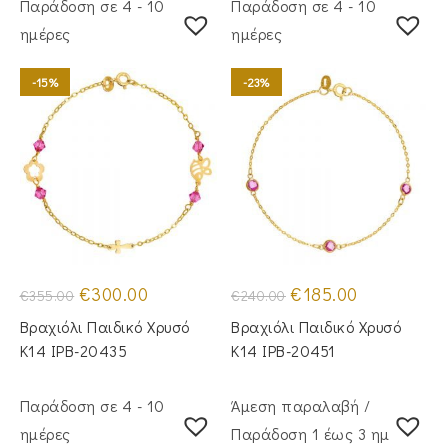
Παράδοση σε 4 - 10
Παράδοση σε 4 - 10
ημέρες
ημέρες
-15%
-23%
Original
Η
Original
Η
€
300.00
€
185.00
€
355.00
€
240.00
price
τρέχουσα
price
τρέχουσα
was:
τιμή
was:
τιμή
Βραχιόλι Παιδικό Χρυσό
Βραχιόλι Παιδικό Χρυσό
€355.00.
είναι:
€240.00.
είναι:
€300.00.
€185.00.
Κ14 IPB-20435
Κ14 IPB-20451
Παράδοση σε 4 - 10
Άμεση παραλαβή /
ημέρες
Παράδoση 1 έως 3 ημέρες