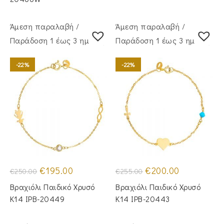
Άμεση παραλαβή /
Άμεση παραλαβή /
Παράδoση 1 έως 3 ημέρες
Παράδoση 1 έως 3 ημέρες
-22%
-22%
Original
Η
Original
Η
€
195.00
€
200.00
€
250.00
€
255.00
price
τρέχουσα
price
τρέχουσα
was:
τιμή
was:
τιμή
Βραχιόλι Παιδικό Χρυσό
Βραχιόλι Παιδικό Χρυσό
€250.00.
είναι:
€255.00.
είναι:
€195.00.
€200.00.
Κ14 IPB-20449
Κ14 IPB-20443