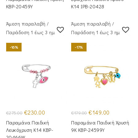
€255.00.
είναι:
€265.00.
είναι:
€210.00.
€210.00.
KBP-20459Υ
Κ14 IPB-20428
Άμεση παραλαβή /
Άμεση παραλαβή /
Παράδoση 1 έως 3 ημέρες
Παράδoση 1 έως 3 ημέρες
-16%
-17%
Original
Η
Original
Η
€
230.00
€
149.00
€
275.00
€
179.00
price
τρέχουσα
price
τρέχουσα
was:
τιμή
was:
τιμή
Παραμάνα Παιδική
Παραμάνα Παιδική Χρυσή
€275.00.
είναι:
€179.00.
είναι:
€230.00.
€149.00.
Λευκόχρυση Κ14 KBP-
9Κ KBP-24599Υ
20466W