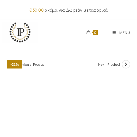
Skip
€
50.00
ακόμα για Δωρεάν μεταφορικά
to
content
0
MENU
Previous Product
Next Product
-22%