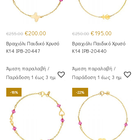
Original
Η
Original
Η
€
200.00
€
195.00
€
255.00
€
250.00
price
τρέχουσα
price
τρέχουσα
was:
τιμή
was:
τιμή
Βραχιόλι Παιδικό Χρυσό
Βραχιόλι Παιδικό Χρυσό
€255.00.
είναι:
€250.00.
είναι:
€200.00.
€195.00.
Κ14 IPB-20447
Κ14 IPB-20440
Άμεση παραλαβή /
Άμεση παραλαβή /
Παράδoση 1 έως 3 ημέρες
Παράδoση 1 έως 3 ημέρες
-18%
-22%