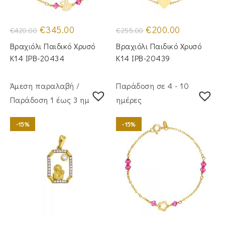
Original
Η
Original
Η
€
345.00
€
200.00
€
420.00
€
255.00
price
τρέχουσα
price
τρέχουσα
was:
τιμή
was:
τιμή
Βραχιόλι Παιδικό Χρυσό
Βραχιόλι Παιδικό Χρυσό
€420.00.
είναι:
€255.00.
είναι:
€345.00.
€200.00.
Κ14 IPB-20434
Κ14 IPB-20439
Άμεση παραλαβή /
Παράδοση σε 4 - 10
Παράδoση 1 έως 3 ημέρες
ημέρες
-15%
-15%