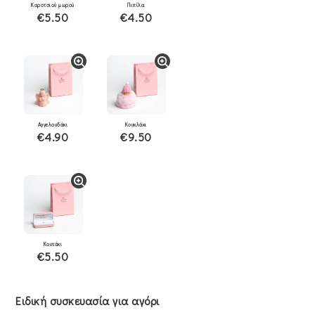
Καροτσιού μωρού
Πιπίλα
€5.50
€4.50
Αγγελουδάκι
Κουκλάκι
€4.90
€9.50
Κουτάκι
€5.50
Ειδική συσκευασία για αγόρι