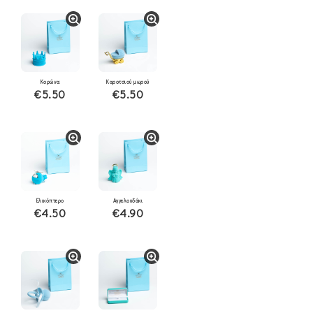
Κορώνα
Καροτσιού μωρού
€5.50
€5.50
Ελικόπτερο
Αγγελουδάκι
€4.50
€4.90