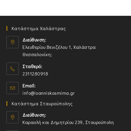
Κατάστημα Χαλάστρας
Διεύθυνση:
Ελευθερίου Βενιζέλου 1, Χαλάστρα
Θεσσαλονίκη;
O
Σταθερό:
p
2311280918
e
n
O
Email:
s
p
O
info@ioanniskosmima.gr
i
e
p
n
n
Κατάστημα Σταυρούπολης
e
a
s
n
n
i
Διεύθυνση:
s
e
n
Καραολή και Δημητρίου 239, Σταυρούπολη
i
w
y
O
n