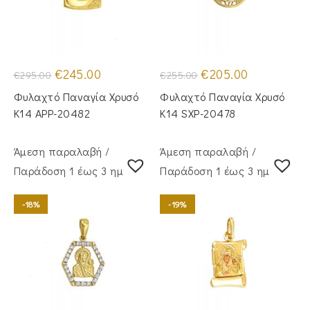
Original
Η
Original
Η
€
245.00
€
205.00
€
295.00
€
255.00
price
τρέχουσα
price
τρέχουσα
was:
τιμή
was:
τιμή
Φυλαχτό Παναγία Χρυσό
Φυλαχτό Παναγία Χρυσό
€295.00.
είναι:
€255.00.
είναι:
€245.00.
€205.00.
Κ14 APP-20482
Κ14 SXP-20478
Άμεση παραλαβή /
Άμεση παραλαβή /
Παράδoση 1 έως 3 ημέρες
Παράδoση 1 έως 3 ημέρες
-18%
-19%