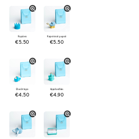
Κορώνα
Καροτσιού μωρού
€5.50
€5.50
Ελικόπτερο
Αγγελουδάκι
€4.50
€4.90