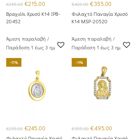
Original
Η
Original
Η
€
215.00
€
355.00
€
265.00
€
420.00
price
τρέχουσα
price
τρέχουσα
was:
τιμή
was:
τιμή
Βραχιόλι Χρυσό Κ14 IPB-
Φυλαχτό Παναγία Χρυσό
€265.00.
είναι:
€420.00.
είναι:
€215.00.
€355.00.
20452
Κ14 MSP-20520
Άμεση παραλαβή /
Άμεση παραλαβή /
Παράδoση 1 έως 3 ημέρες
Παράδoση 1 έως 3 ημέρες
-17%
-11%
Original
Η
Original
Η
€
245.00
€
495.00
€
295.00
€
555.00
price
τρέχουσα
price
τρέχουσα
was:
τιμή
was:
τιμή
Φυλαχτό Παναγία Χρυσό
Φυλαχτό Παναγία Χρυσό