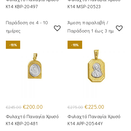
€295.00.
είναι:
€555.00.
είναι:
€245.00.
€495.00.
Κ14 KBP-20497
Κ14 MSP-20523
Παράδοση σε 4 - 10
Άμεση παραλαβή /
ημέρες
Παράδoση 1 έως 3 ημέρες
-18%
-18%
Original
Η
Original
Η
€
200.00
€
225.00
€
245.00
€
275.00
price
τρέχουσα
price
τρέχουσα
was:
τιμή
was:
τιμή
Φυλαχτό Παναγία Χρυσό
Φυλαχτό Παναγία Χρυσό
€245.00.
είναι:
€275.00.
είναι:
€200.00.
€225.00.
Κ14 KBP-20481
Κ14 APP-20544Y