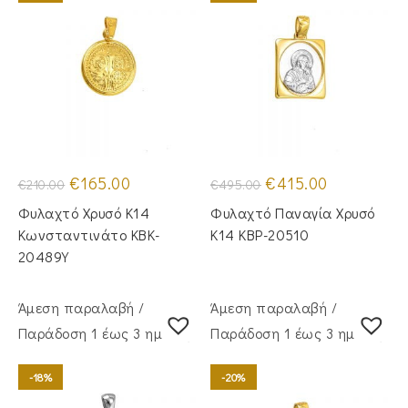
Original
Η
Original
Η
€
165.00
€
415.00
€
210.00
€
495.00
price
τρέχουσα
price
τρέχουσα
was:
τιμή
was:
τιμή
Φυλαχτό Χρυσό Κ14
Φυλαχτό Παναγία Χρυσό
€210.00.
είναι:
€495.00.
είναι:
€165.00.
€415.00.
Κωνσταντινάτο KBK-
Κ14 KBP-20510
20489Y
Άμεση παραλαβή /
Άμεση παραλαβή /
Παράδoση 1 έως 3 ημέρες
Παράδoση 1 έως 3 ημέρες
-18%
-20%