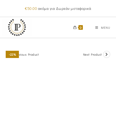
Skip
€
50.00
ακόμα για Δωρεάν μεταφορικά
to
content
0
MENU
Previous Product
Next Product
-22%