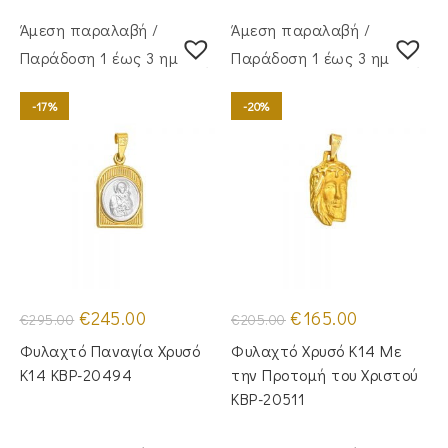
Άμεση παραλαβή /
Άμεση παραλαβή /
Παράδoση 1 έως 3 ημέρες
Παράδoση 1 έως 3 ημέρες
-17%
-20%
Original
Η
Original
Η
€
245.00
€
165.00
€
295.00
€
205.00
price
τρέχουσα
price
τρέχουσα
was:
τιμή
was:
τιμή
Φυλαχτό Παναγία Χρυσό
Φυλαχτό Χρυσό Κ14 Με
€295.00.
είναι:
€205.00.
είναι:
€245.00.
€165.00.
Κ14 KBP-20494
την Προτομή του Χριστού
KBP-20511