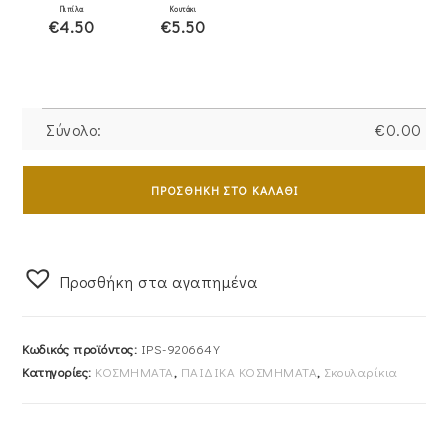
Πιπίλα
Κουτάκι
€4.50
€5.50
Σύνολο:
€
0.00
Σκουλαρίκια
Χρυσά
ΠΡΟΣΘΉΚΗ ΣΤΟ ΚΑΛΆΘΙ
9Κ
"minnie
mouse"
Προσθήκη στα αγαπημένα
IPS-
920664Y
ποσότητα
Κωδικός προϊόντος:
IPS-920664Y
Κατηγορίες:
ΚΟΣΜΗΜΑΤΑ
,
ΠΑΙΔΙΚΑ ΚΟΣΜΗΜΑΤΑ
,
Σκουλαρίκια