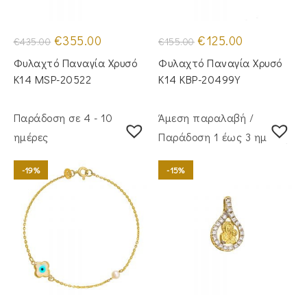
Original
Η
Original
Η
€
355.00
€
125.00
€
435.00
€
155.00
price
τρέχουσα
price
τρέχουσα
was:
τιμή
was:
τιμή
Φυλαχτό Παναγία Χρυσό
Φυλαχτό Παναγία Χρυσό
€435.00.
είναι:
€155.00.
είναι:
€355.00.
€125.00.
Κ14 MSP-20522
Κ14 KBP-20499Y
Παράδοση σε 4 - 10
Άμεση παραλαβή /
ημέρες
Παράδoση 1 έως 3 ημέρες
-19%
-15%