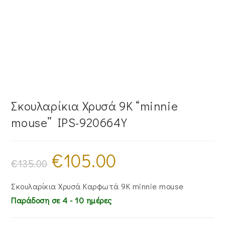
Σκουλαρίκια Χρυσά 9Κ “minnie
mouse” IPS-920664Y
€
105.00
Original
Η
price
τρέχουσα
€
135.00
was:
τιμή
€135.00.
είναι:
€105.00.
Σκουλαρίκια Χρυσά Καρφωτά 9Κ minnie mouse
Παράδοση σε 4 - 10 ημέρες