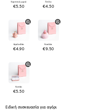
Καροτσιού μωρού
Πιπίλα
€5.50
€4.50
Αγγελουδάκι
Κουκλάκι
€4.90
€9.50
Κουτάκι
€5.50
Ειδική συσκευασία για αγόρι