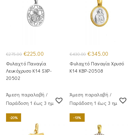
Original
Η
Original
Η
€
225.00
€
345.00
€
275.00
€
430.00
price
τρέχουσα
price
τρέχουσα
was:
τιμή
was:
τιμή
Φυλαχτό Παναγία
Φυλαχτό Παναγία Χρυσό
€275.00.
είναι:
€430.00.
είναι:
€225.00.
€345.00.
Λευκόχρυσο Κ14 SXP-
Κ14 KBP-20508
20502
Άμεση παραλαβή /
Άμεση παραλαβή /
Παράδoση 1 έως 3 ημέρες
Παράδoση 1 έως 3 ημέρες
-20%
-13%