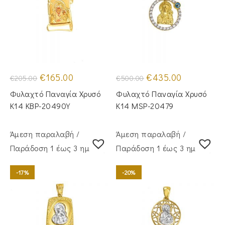
Original
Η
Original
Η
€
165.00
€
435.00
€
205.00
€
500.00
price
τρέχουσα
price
τρέχουσα
was:
τιμή
was:
τιμή
Φυλαχτό Παναγία Χρυσό
Φυλαχτό Παναγία Χρυσό
€205.00.
είναι:
€500.00.
είναι:
€165.00.
€435.00.
Κ14 KBP-20490Y
Κ14 MSP-20479
Άμεση παραλαβή /
Άμεση παραλαβή /
Παράδoση 1 έως 3 ημέρες
Παράδoση 1 έως 3 ημέρες
-17%
-20%