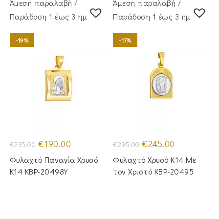
Άμεση παραλαβή /
Άμεση παραλαβή /
Παράδoση 1 έως 3 ημέρες
Παράδoση 1 έως 3 ημέρες
-19%
-17%
Original
Η
Original
Η
€
190.00
€
245.00
€
235.00
€
295.00
price
τρέχουσα
price
τρέχουσα
was:
τιμή
was:
τιμή
Φυλαχτό Παναγία Χρυσό
Φυλαχτό Χρυσό Κ14 Με
€235.00.
είναι:
€295.00.
είναι:
€190.00.
€245.00.
Κ14 KBP-20498Y
τον Χριστό KBP-20495