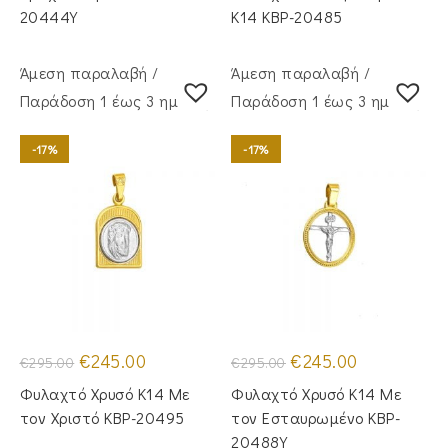
€250.00.
€270.00.
20444Y
Κ14 KBP-20485
Άμεση παραλαβή /
Άμεση παραλαβή /
Παράδoση 1 έως 3 ημέρες
Παράδoση 1 έως 3 ημέρες
-17%
-17%
Original
Η
Original
Η
€
245.00
€
245.00
€
295.00
€
295.00
price
τρέχουσα
price
τρέχουσα
was:
τιμή
was:
τιμή
Φυλαχτό Χρυσό Κ14 Με
Φυλαχτό Χρυσό Κ14 Με
€295.00.
είναι:
€295.00.
είναι:
€245.00.
€245.00.
τον Χριστό KBP-20495
τον Εσταυρωμένο KBP-
20488Y