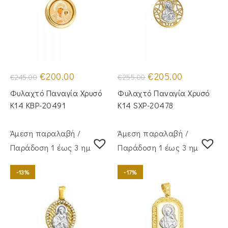
Original
Η
Original
Η
€
200.00
€
205.00
€
245.00
€
255.00
price
τρέχουσα
price
τρέχουσα
was:
τιμή
was:
τιμή
Φυλαχτό Παναγία Χρυσό
Φυλαχτό Παναγία Χρυσό
€245.00.
είναι:
€255.00.
είναι:
€200.00.
€205.00.
Κ14 KBP-20491
Κ14 SXP-20478
Άμεση παραλαβή /
Άμεση παραλαβή /
Παράδoση 1 έως 3 ημέρες
Παράδoση 1 έως 3 ημέρες
-13%
-17%