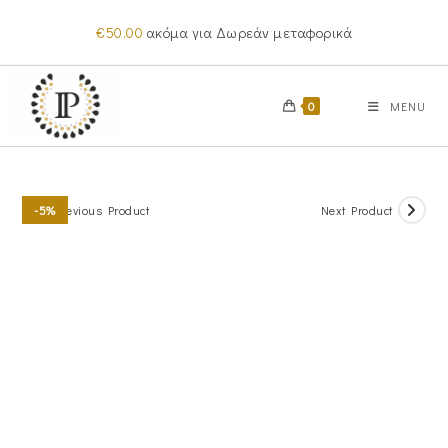
Skip
€
50.00
ακόμα για Δωρεάν μεταφορικά
to
content
0
MENU
Previous Product
Next Product
-5%