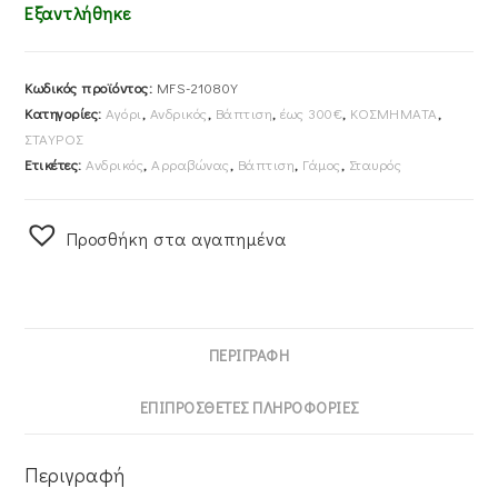
Εξαντλήθηκε
Κωδικός προϊόντος:
MFS-21080Y
Κατηγορίες:
Αγόρι
,
Ανδρικός
,
Βάπτιση
,
έως 300€
,
ΚΟΣΜΗΜΑΤΑ
,
ΣΤΑΥΡΟΣ
Ετικέτες:
Ανδρικός
,
Αρραβώνας
,
Βάπτιση
,
Γάμος
,
Σταυρός
Προσθήκη στα αγαπημένα
ΠΕΡΙΓΡΑΦΉ
ΕΠΙΠΡΌΣΘΕΤΕΣ ΠΛΗΡΟΦΟΡΊΕΣ
Περιγραφή