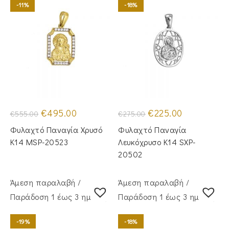
-11%
-18%
Original
Η
Original
Η
€
495.00
€
225.00
€
555.00
€
275.00
price
τρέχουσα
price
τρέχουσα
was:
τιμή
was:
τιμή
Φυλαχτό Παναγία Χρυσό
Φυλαχτό Παναγία
€555.00.
είναι:
€275.00.
είναι:
€495.00.
€225.00.
Κ14 MSP-20523
Λευκόχρυσο Κ14 SXP-
20502
Άμεση παραλαβή /
Άμεση παραλαβή /
Παράδoση 1 έως 3 ημέρες
Παράδoση 1 έως 3 ημέρες
-19%
-18%