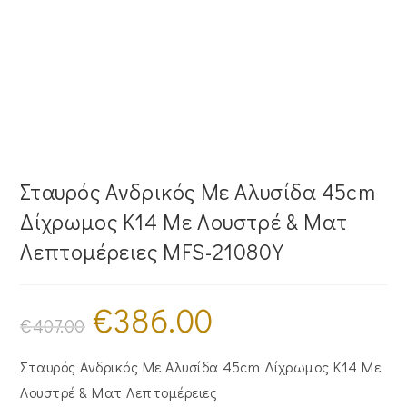
Σταυρός Ανδρικός Με Αλυσίδα 45cm
Δίχρωμος Κ14 Με Λουστρέ & Ματ
Λεπτομέρειες MFS-21080Y
€
386.00
Original
Η
price
τρέχουσα
€
407.00
was:
τιμή
€407.00.
είναι:
€386.00.
Σταυρός Ανδρικός Με Αλυσίδα 45cm Δίχρωμος Κ14 Με
Λουστρέ & Ματ Λεπτομέρειες