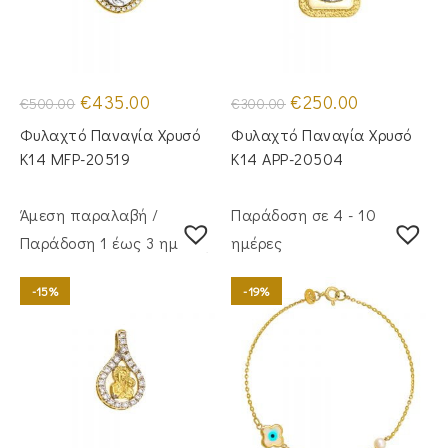
Original
Η
Original
Η
€
435.00
€
250.00
€
500.00
€
300.00
price
τρέχουσα
price
τρέχουσα
was:
τιμή
was:
τιμή
Φυλαχτό Παναγία Χρυσό
Φυλαχτό Παναγία Χρυσό
€500.00.
είναι:
€300.00.
είναι:
€435.00.
€250.00.
Κ14 MFP-20519
Κ14 APP-20504
Άμεση παραλαβή /
Παράδοση σε 4 - 10
Παράδoση 1 έως 3 ημέρες
ημέρες
-15%
-19%