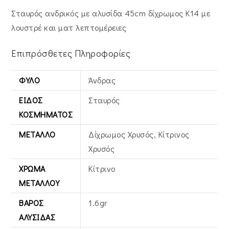
Σταυρός ανδρικός με αλυσίδα 45cm δίχρωμος Κ14 με
λουστρέ και ματ λεπτομέρειες
Επιπρόσθετες Πληροφορίες
ΦΎΛΟ
Άνδρας
ΕΊΔΟΣ
Σταυρός
ΚΟΣΜΉΜΑΤΟΣ
ΜΈΤΑΛΛΟ
Δίχρωμος Χρυσός, Κίτρινος
Xρυσός
ΧΡΏΜΑ
Κίτρινο
ΜΕΤΆΛΛΟΥ
ΒΆΡΟΣ
1.6gr
ΑΛΥΣΊΔΑΣ