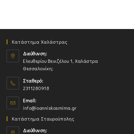
Κατάστημα Χαλάστρας
Διεύθυνση:
Ελευθερίου Βενιζέλου 1, Χαλάστρα
Θεσσαλονίκη;
O
Σταθερό:
p
2311280918
e
n
O
Email:
s
p
O
info@ioanniskosmima.gr
i
e
p
n
n
Κατάστημα Σταυρούπολης
e
a
s
n
n
i
Διεύθυνση:
s