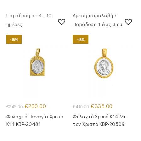
Παράδοση σε 4 - 10
Άμεση παραλαβή /
ημέρες
Παράδoση 1 έως 3 ημέρες
-18%
-18%
Original
Η
Original
Η
€
200.00
€
335.00
€
245.00
€
410.00
price
τρέχουσα
price
τρέχουσα
was:
τιμή
was:
τιμή
Φυλαχτό Παναγία Χρυσό
Φυλαχτό Χρυσό Κ14 Με
€245.00.
είναι:
€410.00.
είναι:
€200.00.
€335.00.
Κ14 KBP-20481
τον Χριστό KBP-20509