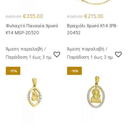
Original
Η
Original
Η
€
355.00
€
215.00
€
420.00
€
265.00
price
τρέχουσα
price
τρέχουσα
was:
τιμή
was:
τιμή
Φυλαχτό Παναγία Χρυσό
Βραχιόλι Χρυσό Κ14 IPB-
€420.00.
είναι:
€265.00.
είναι:
€355.00.
€215.00.
Κ14 MSP-20520
20452
Άμεση παραλαβή /
Άμεση παραλαβή /
Παράδoση 1 έως 3 ημέρες
Παράδoση 1 έως 3 ημέρες
-15%
-16%