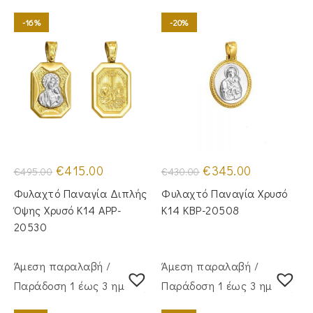
-16%
-20%
Original
Η
Original
Η
€
415.00
€
345.00
€
495.00
€
430.00
price
τρέχουσα
price
τρέχουσα
was:
τιμή
was:
τιμή
Φυλαχτό Παναγία Διπλής
Φυλαχτό Παναγία Χρυσό
€495.00.
είναι:
€430.00.
είναι:
€415.00.
€345.00.
Όψης Χρυσό Κ14 APP-
Κ14 KBP-20508
20530
Άμεση παραλαβή /
Άμεση παραλαβή /
Παράδoση 1 έως 3 ημέρες
Παράδoση 1 έως 3 ημέρες