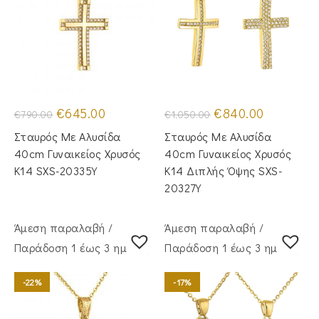
Original
Η
Original
Η
€
645.00
€
840.00
€
790.00
€
1,050.00
price
τρέχουσα
price
τρέχουσα
was:
τιμή
was:
τιμή
Σταυρός Mε Aλυσίδα
Σταυρός Με Αλυσίδα
€790.00.
είναι:
€1,050.00.
είναι:
€645.00.
€840.00.
40cm Γυναικείος Χρυσός
40cm Γυναικείος Χρυσός
Κ14 SXS-20335Y
Κ14 Διπλής Όψης SXS-
20327Y
Άμεση παραλαβή /
Άμεση παραλαβή /
Παράδoση 1 έως 3 ημέρες
Παράδoση 1 έως 3 ημέρες
-22%
-17%