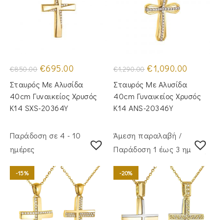
Original
Η
Original
Η
€
695.00
€
1,090.00
€
850.00
€
1,290.00
price
τρέχουσα
price
τρέχουσα
was:
τιμή
was:
τιμή
Σταυρός Με Αλυσίδα
Σταυρός Mε Aλυσίδα
€850.00.
είναι:
€1,290.00.
είναι:
€695.00.
€1,090.00
40cm Γυναικείος Χρυσός
40cm Γυναικείος Χρυσός
Κ14 SXS-20364Y
Κ14 ANS-20346Y
Παράδοση σε 4 - 10
Άμεση παραλαβή /
ημέρες
Παράδoση 1 έως 3 ημέρες
-15%
-20%