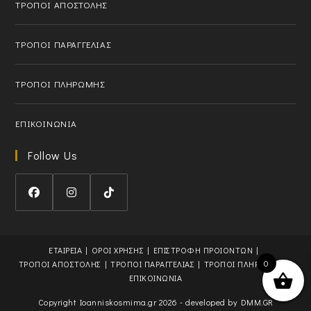
ΤΡΟΠΟΙ ΑΠΟΣΤΟΛΗΣ
p
l
p
i
l
c
ΤΡΟΠΟΙ ΠΑΡΑΓΓΕΛΙΑΣ
i
a
c
t
ΤΡΟΠΟΙ ΠΛΗΡΩΜΗΣ
a
i
t
o
i
n
ΕΠΙΚΟΙΝΩΝΙΑ
o
n
Follow Us
O
O
O
p
p
p
e
e
e
ΕΤΑΙΡΕΙΑ
ΟΡΟΙ ΧΡΗΣΗΣ
ΕΠΙΣΤΡΟΦΗ ΠΡΟΙΟΝΤΩΝ
n
n
n
0
ΤΡΟΠΟΙ ΑΠΟΣΤΟΛΗΣ
ΤΡΟΠΟΙ ΠΑΡΑΓΓΕΛΙΑΣ
ΤΡΟΠΟΙ ΠΛΗΡΩΜΗΣ
s
s
s
ΕΠΙΚΟΙΝΩΝΙΑ
i
i
i
Copyright Ioanniskosmima.gr 2026 - developed by
DMM.GR
n
n
n