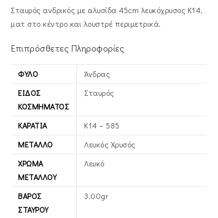
Σταυρός ανδρικός με αλυσίδα 45cm λευκόχρυσος Κ14,
ματ στο κέντρο και λουστρέ περιμετρικά.
Επιπρόσθετες Πληροφορίες
ΦΎΛΟ
Άνδρας
ΕΊΔΟΣ
Σταυρός
ΚΟΣΜΉΜΑΤΟΣ
ΚΑΡΆΤΙΑ
Κ14 – 585
ΜΈΤΑΛΛΟ
Λευκός Xρυσός
ΧΡΏΜΑ
Λευκό
ΜΕΤΆΛΛΟΥ
ΒΆΡΟΣ
3.00gr
ΣΤΑΥΡΟΎ