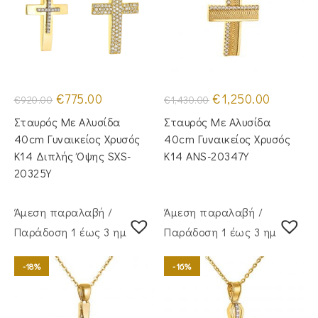
Original
Η
Original
Η
€
775.00
€
1,250.00
€
920.00
€
1,430.00
price
τρέχουσα
price
τρέχουσα
was:
τιμή
was:
τιμή
Σταυρός Με Αλυσίδα
Σταυρός Mε Aλυσίδα
€920.00.
είναι:
€1,430.00.
είναι:
€775.00.
€1,250.00.
40cm Γυναικείος Χρυσός
40cm Γυναικείος Χρυσός
Κ14 Διπλής Όψης SXS-
Κ14 ANS-20347Y
20325Y
Άμεση παραλαβή /
Άμεση παραλαβή /
Παράδoση 1 έως 3 ημέρες
Παράδoση 1 έως 3 ημέρες
-18%
-16%