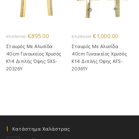
Original
Η
Original
Η
€
895.00
€
1,000.00
€
1,050.00
€
1,250.00
price
τρέχουσα
price
τρέχουσα
was:
τιμή
was:
τιμή
Σταυρός Με Αλυσίδα
Σταυρός Με Αλυσίδα
€1,050.00.
είναι:
€1,250.00.
είναι:
€895.00.
€1,000.00
40cm Γυναικείος Χρυσός
40cm Γυναικείος Χρυσός
Κ14 Διπλής Όψης SXS-
Κ14 Διπλής Όψης AFS-
20326Y
20361Y
Κατάστημα Χαλάστρας