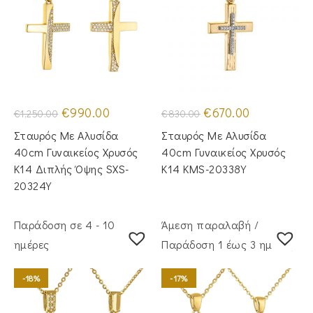
Original
Η
Original
Η
€
990.00
€
670.00
€
1,250.00
€
830.00
price
τρέχουσα
price
τρέχουσα
was:
τιμή
was:
τιμή
Σταυρός Με Αλυσίδα
Σταυρός Με Αλυσίδα
€1,250.00.
είναι:
€830.00.
είναι:
€990.00.
€670.00.
40cm Γυναικείος Χρυσός
40cm Γυναικείος Χρυσός
Κ14 Διπλής Όψης SXS-
Κ14 KMS-20338Y
20324Y
Παράδοση σε 4 - 10
Άμεση παραλαβή /
ημέρες
Παράδoση 1 έως 3 ημέρες
-18%
-17%