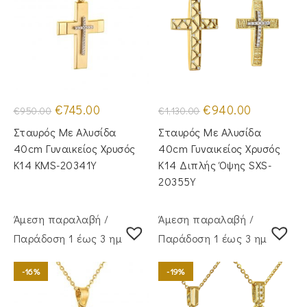
Original
Η
Original
Η
€
745.00
€
940.00
€
950.00
€
1,130.00
price
τρέχουσα
price
τρέχουσα
was:
τιμή
was:
τιμή
Σταυρός Με Αλυσίδα
Σταυρός Με Αλυσίδα
€950.00.
είναι:
€1,130.00.
είναι:
€745.00.
€940.00.
40cm Γυναικείος Χρυσός
40cm Γυναικείος Χρυσός
Κ14 KMS-20341Y
Κ14 Διπλής Όψης SXS-
20355Y
Άμεση παραλαβή /
Άμεση παραλαβή /
Παράδoση 1 έως 3 ημέρες
Παράδoση 1 έως 3 ημέρες
-16%
-19%