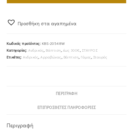
Με
Αλυσίδα
45cm
Προσθήκη στα αγαπημένα
ΛευκόχρυσοςΚ14
KBS-
20548W
Κωδικός προϊόντος:
KBS-20548W
ποσότητα
Κατηγορίες:
Ανδρικός
,
Βάπτιση
,
έως 300€
,
ΣΤΑΥΡΟΣ
Ετικέτες:
Ανδρικός
,
Αρραβώνας
,
Βάπτιση
,
Γάμος
,
Σταυρός
ΠΕΡΙΓΡΑΦΉ
ΕΠΙΠΡΌΣΘΕΤΕΣ ΠΛΗΡΟΦΟΡΊΕΣ
Περιγραφή