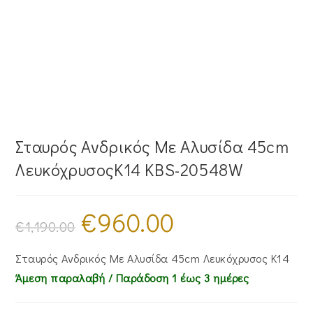
Σταυρός Ανδρικός Με Αλυσίδα 45cm
ΛευκόχρυσοςΚ14 KBS-20548W
€
960.00
Original
Η
price
τρέχουσα
€
1,190.00
was:
τιμή
€1,190.00.
είναι:
€960.00.
Σταυρός Ανδρικός Με Αλυσίδα 45cm Λευκόχρυσος Κ14
Άμεση παραλαβή / Παράδoση 1 έως 3 ημέρες