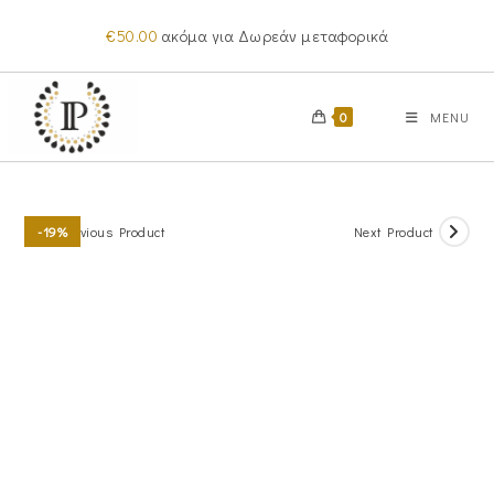
Skip
€
50.00
ακόμα για Δωρεάν μεταφορικά
to
content
0
MENU
Previous Product
Next Product
-19%