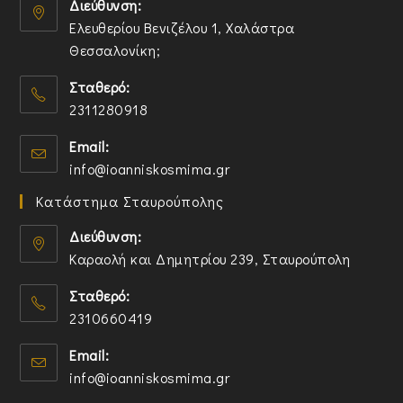
Διεύθυνση:
Ελευθερίου Βενιζέλου 1, Χαλάστρα
Θεσσαλονίκη;
O
Σταθερό:
p
2311280918
e
n
O
Email:
s
p
O
info@ioanniskosmima.gr
i
e
p
n
n
Κατάστημα Σταυρούπολης
e
a
s
n
n
i
Διεύθυνση:
s
e
n
Καραολή και Δημητρίου 239, Σταυρούπολη
i
w
y
O
n
t
o
Σταθερό:
p
y
a
u
2310660419
e
o
b
r
n
O
u
a
Email:
s
p
r
p
O
info@ioanniskosmima.gr
i
e
a
p
p
n
n