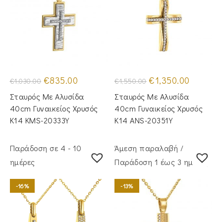
Original
Η
Original
Η
€
835.00
€
1,350.00
€
1,030.00
€
1,550.00
price
τρέχουσα
price
τρέχουσα
was:
τιμή
was:
τιμή
Σταυρός Mε Aλυσίδα
Σταυρός Με Αλυσίδα
€1,030.00.
είναι:
€1,550.00.
είναι:
€835.00.
€1,350.00
40cm Γυναικείος Χρυσός
40cm Γυναικείος Χρυσός
Κ14 KMS-20333Y
Κ14 ANS-20351Y
Παράδοση σε 4 - 10
Άμεση παραλαβή /
ημέρες
Παράδoση 1 έως 3 ημέρες
-16%
-13%