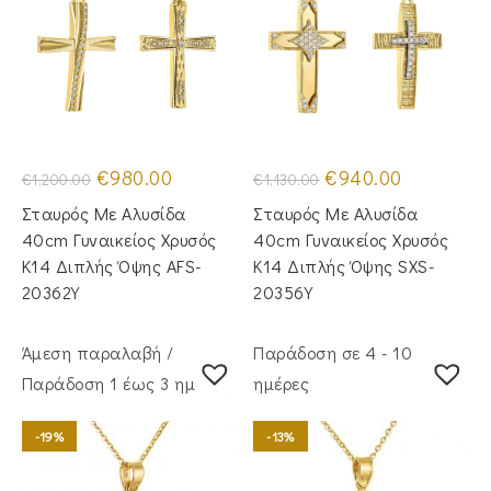
Original
Η
Original
Η
€
980.00
€
940.00
€
1,200.00
€
1,130.00
price
τρέχουσα
price
τρέχουσα
was:
τιμή
was:
τιμή
Σταυρός Mε Aλυσίδα
Σταυρός Με Αλυσίδα
€1,200.00.
είναι:
€1,130.00.
είναι:
€980.00.
€940.00.
40cm Γυναικείος Χρυσός
40cm Γυναικείος Χρυσός
Κ14 Διπλής Όψης AFS-
Κ14 Διπλής Όψης SXS-
20362Y
20356Y
Άμεση παραλαβή /
Παράδοση σε 4 - 10
Παράδoση 1 έως 3 ημέρες
ημέρες
-19%
-13%