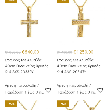
Original
Η
Original
Η
€
840.00
€
1,250.00
€
1,050.00
€
1,430.00
price
τρέχουσα
price
τρέχουσα
was:
τιμή
was:
τιμή
Σταυρός Με Αλυσίδα
Σταυρός Mε Aλυσίδα
€1,050.00.
είναι:
€1,430.00.
είναι:
€840.00.
€1,250.00.
40cm Γυναικείος Χρυσός
40cm Γυναικείος Χρυσός
Κ14 SXS-20339Y
Κ14 ANS-20347Y
Άμεση παραλαβή /
Άμεση παραλαβή /
Παράδoση 1 έως 3 ημέρες
Παράδoση 1 έως 3 ημέρες
-15%
-16%