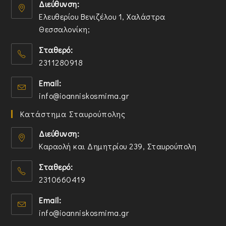
Διεύθυνση:
Ελευθερίου Βενιζέλου 1, Χαλάστρα
Θεσσαλονίκη;
O
Σταθερό:
p
2311280918
e
n
O
Email:
s
p
O
info@ioanniskosmima.gr
i
e
p
n
n
Κατάστημα Σταυρούπολης
e
a
s
n
n
i
Διεύθυνση:
s
e
n
Καραολή και Δημητρίου 239, Σταυρούπολη
i
w
y
O
n
t
o
Σταθερό:
p
y
a
u
2310660419
e
o
b
r
n
O
u
a
Email:
s
p
r
p
O
info@ioanniskosmima.gr
i
e
a
p
p
n
n