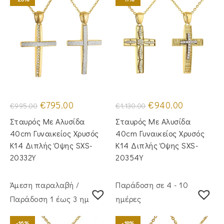
Original
Η
Original
Η
€
795.00
€
940.00
€
995.00
€
1,130.00
price
τρέχουσα
price
τρέχουσα
was:
τιμή
was:
τιμή
Σταυρός Με Αλυσίδα
Σταυρός Με Αλυσίδα
€995.00.
είναι:
€1,130.00.
είναι:
€795.00.
€940.00.
40cm Γυναικείος Χρυσός
40cm Γυναικείος Χρυσός
Κ14 Διπλής Όψης SXS-
Κ14 Διπλής Όψης SXS-
20332Y
20354Y
Άμεση παραλαβή /
Παράδοση σε 4 - 10
Παράδoση 1 έως 3 ημέρες
ημέρες
-16%
-18%