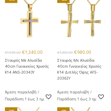
Original
Η
Original
Η
€
1,340.00
€
980.00
€
1,590.00
€
1,200.00
price
τρέχουσα
price
τρέχουσα
was:
τιμή
was:
τιμή
Σταυρός Με Αλυσίδα
Σταυρός Mε Aλυσίδα
€1,590.00.
είναι:
€1,200.00.
είναι:
€1,340.00.
€980.00.
40cm Γυναικείος Χρυσός
40cm Γυναικείος Χρυσός
Κ14 ANS-20343Y
Κ14 Διπλής Όψης AFS-
20362Y
Άμεση παραλαβή /
Άμεση παραλαβή /
Παράδoση 1 έως 3 ημέρες
Παράδoση 1 έως 3 ημέρες
-20%
-13%