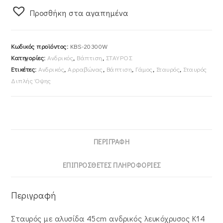
Aλυσίδα
Προσθήκη στα αγαπημένα
45cm
Ανδρικός
Λευκόχρυσος
Κωδικός προϊόντος:
KBS-20300W
Κ14
Κατηγορίες:
Ανδρικός
,
Βάπτιση
,
ΣΤΑΥΡΟΣ
KBS-
Ετικέτες:
Ανδρικός
,
Αρραβώνας
,
Βάπτιση
,
Γάμος
,
Σταυρός
,
Σταυρός
20300W
Διπλής Όψης
ποσότητα
ΠΕΡΙΓΡΑΦΉ
ΕΠΙΠΡΌΣΘΕΤΕΣ ΠΛΗΡΟΦΟΡΊΕΣ
Περιγραφή
Σταυρός με αλυσίδα 45cm ανδρικός λευκόχρυσος Κ14