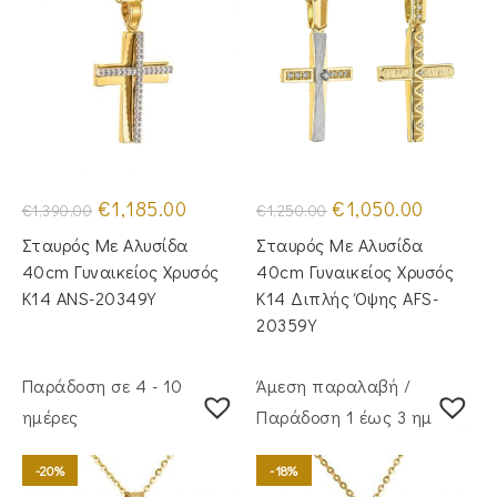
Original
Η
Original
Η
€
1,185.00
€
1,050.00
€
1,390.00
€
1,250.00
price
τρέχουσα
price
τρέχουσα
was:
τιμή
was:
τιμή
Σταυρός Mε Aλυσίδα
Σταυρός Με Αλυσίδα
€1,390.00.
είναι:
€1,250.00.
είναι:
€1,185.00.
€1,050.00
40cm Γυναικείος Χρυσός
40cm Γυναικείος Χρυσός
Κ14 ANS-20349Y
Κ14 Διπλής Όψης AFS-
20359Y
Παράδοση σε 4 - 10
Άμεση παραλαβή /
ημέρες
Παράδoση 1 έως 3 ημέρες
-20%
-18%