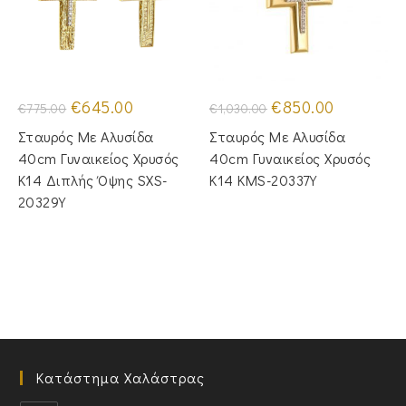
Original
Η
Original
Η
€
645.00
€
850.00
€
775.00
€
1,030.00
price
τρέχουσα
price
τρέχουσα
was:
τιμή
was:
τιμή
Σταυρός Με Αλυσίδα
Σταυρός Με Αλυσίδα
€775.00.
είναι:
€1,030.00.
είναι:
€645.00.
€850.00.
40cm Γυναικείος Χρυσός
40cm Γυναικείος Χρυσός
Κ14 Διπλής Όψης SXS-
Κ14 KMS-20337Y
20329Y
Κατάστημα Χαλάστρας