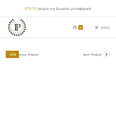
Skip
€
50.00
ακόμα για Δωρεάν μεταφορικά
to
content
0
MENU
Previous Product
Next Product
-20%