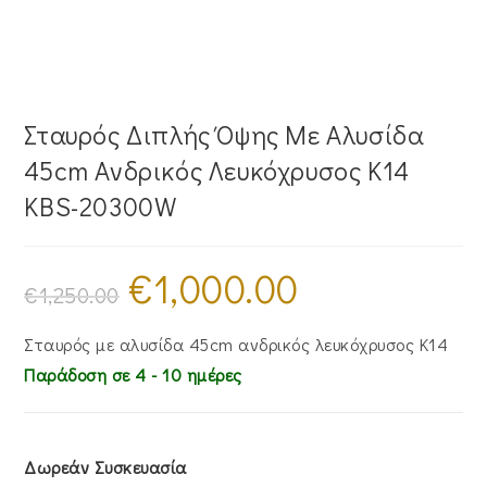
Σταυρός Διπλής Όψης Mε Aλυσίδα
45cm Ανδρικός Λευκόχρυσος Κ14
KBS-20300W
€
1,000.00
Original
Η
price
τρέχουσα
€
1,250.00
was:
τιμή
€1,250.00.
είναι:
€1,000.00.
Σταυρός με αλυσίδα 45cm ανδρικός λευκόχρυσος Κ14
Παράδοση σε 4 - 10 ημέρες
Δωρεάν Συσκευασία