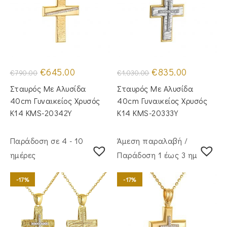
Original
Η
Original
Η
€
645.00
€
835.00
€
790.00
€
1,030.00
price
τρέχουσα
price
τρέχουσα
was:
τιμή
was:
τιμή
Σταυρός Με Αλυσίδα
Σταυρός Mε Aλυσίδα
€790.00.
είναι:
€1,030.00.
είναι:
€645.00.
€835.00.
40cm Γυναικείος Χρυσός
40cm Γυναικείος Χρυσός
Κ14 KMS-20342Y
Κ14 KMS-20333Y
Παράδοση σε 4 - 10
Άμεση παραλαβή /
ημέρες
Παράδoση 1 έως 3 ημέρες
-17%
-17%