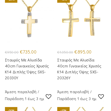
Original
Η
Original
Η
€
735.00
€
895.00
€
950.00
€
1,050.00
price
τρέχουσα
price
τρέχουσα
was:
τιμή
was:
τιμή
Σταυρός Με Αλυσίδα
Σταυρός Με Αλυσίδα
€950.00.
είναι:
€1,050.00.
είναι:
€735.00.
€895.00.
40cm Γυναικείος Χρυσός
40cm Γυναικείος Χρυσός
Κ14 Διπλής Όψης SXS-
Κ14 Διπλής Όψης SXS-
20330Y
20326Y
Άμεση παραλαβή /
Άμεση παραλαβή /
Παράδoση 1 έως 3 ημέρες
Παράδoση 1 έως 3 ημέρες
-20%
-17%