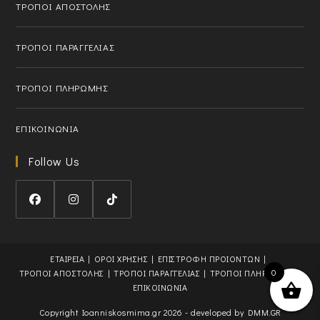
ΤΡΟΠΟΙ ΑΠΟΣΤΟΛΗΣ
p
l
p
i
l
c
ΤΡΟΠΟΙ ΠΑΡΑΓΓΕΛΙΑΣ
i
a
c
t
ΤΡΟΠΟΙ ΠΛΗΡΩΜΗΣ
a
i
t
o
i
n
ΕΠΙΚΟΙΝΩΝΙΑ
o
n
Follow Us
O
O
O
p
p
p
e
e
e
ΕΤΑΙΡΕΙΑ
ΟΡΟΙ ΧΡΗΣΗΣ
ΕΠΙΣΤΡΟΦΗ ΠΡΟΙΟΝΤΩΝ
n
n
n
0
ΤΡΟΠΟΙ ΑΠΟΣΤΟΛΗΣ
ΤΡΟΠΟΙ ΠΑΡΑΓΓΕΛΙΑΣ
ΤΡΟΠΟΙ ΠΛΗΡΩΜΗΣ
s
s
s
ΕΠΙΚΟΙΝΩΝΙΑ
i
i
i
Copyright Ioanniskosmima.gr 2026 - developed by
DMM.GR
n
n
n