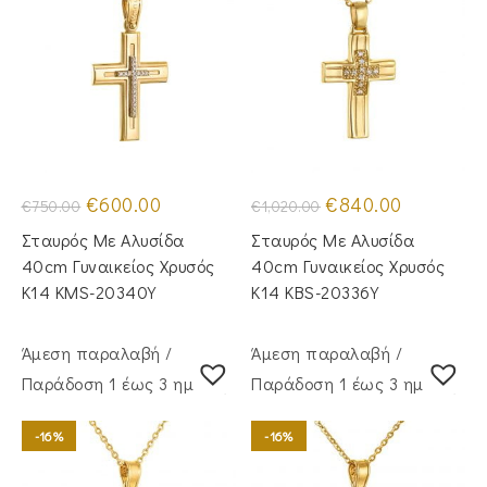
Original
Η
Original
Η
€
600.00
€
840.00
€
750.00
€
1,020.00
price
τρέχουσα
price
τρέχουσα
was:
τιμή
was:
τιμή
Σταυρός Με Αλυσίδα
Σταυρός Mε Aλυσίδα
€750.00.
είναι:
€1,020.00.
είναι:
€600.00.
€840.00.
40cm Γυναικείος Χρυσός
40cm Γυναικείος Χρυσός
Κ14 KMS-20340Y
Κ14 KBS-20336Y
Άμεση παραλαβή /
Άμεση παραλαβή /
Παράδoση 1 έως 3 ημέρες
Παράδoση 1 έως 3 ημέρες
-16%
-16%