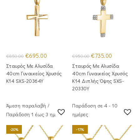
Original
Η
Original
Η
€
695.00
€
735.00
€
850.00
€
950.00
price
τρέχουσα
price
τρέχουσα
was:
τιμή
was:
τιμή
Σταυρός Με Αλυσίδα
Σταυρός Με Αλυσίδα
€850.00.
είναι:
€950.00.
είναι:
€695.00.
€735.00.
40cm Γυναικείος Χρυσός
40cm Γυναικείος Χρυσός
Κ14 SXS-20364Y
Κ14 Διπλής Όψης SXS-
20330Y
Άμεση παραλαβή /
Παράδοση σε 4 - 10
Παράδoση 1 έως 3 ημέρες
ημέρες
-20%
-17%