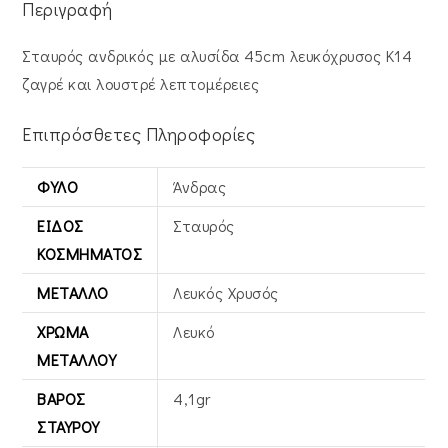
Περιγραφή
Σταυρός ανδρικός με αλυσίδα 45cm λευκόχρυσος Κ14
ζαγρέ και λουστρέ λεπτομέρειες
Επιπρόσθετες Πληροφορίες
ΦΎΛΟ
Άνδρας
ΕΊΔΟΣ
Σταυρός
ΚΟΣΜΉΜΑΤΟΣ
ΜΈΤΑΛΛΟ
Λευκός Xρυσός
ΧΡΏΜΑ
Λευκό
ΜΕΤΆΛΛΟΥ
ΒΆΡΟΣ
4,1gr
ΣΤΑΥΡΟΎ