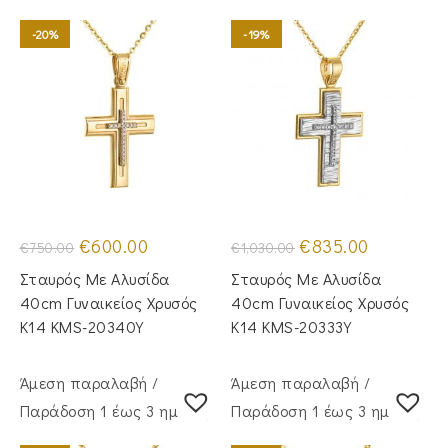
-20%
-19%
Original
Η
Original
Η
€
600.00
€
835.00
€
750.00
€
1,030.00
price
τρέχουσα
price
τρέχουσα
was:
τιμή
was:
τιμή
Σταυρός Με Αλυσίδα
Σταυρός Mε Aλυσίδα
€750.00.
είναι:
€1,030.00.
είναι:
€600.00.
€835.00.
40cm Γυναικείος Χρυσός
40cm Γυναικείος Χρυσός
Κ14 KMS-20340Y
Κ14 KMS-20333Y
Άμεση παραλαβή /
Άμεση παραλαβή /
Παράδoση 1 έως 3 ημέρες
Παράδoση 1 έως 3 ημέρες