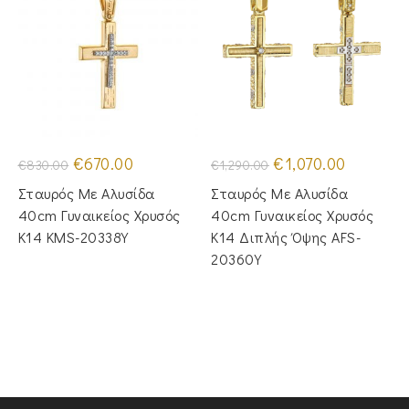
Original
Η
Original
Η
€
670.00
€
1,070.00
€
830.00
€
1,290.00
price
τρέχουσα
price
τρέχουσα
was:
τιμή
was:
τιμή
Σταυρός Με Αλυσίδα
Σταυρός Με Αλυσίδα
€830.00.
είναι:
€1,290.00.
είναι:
€670.00.
€1,070.00.
40cm Γυναικείος Χρυσός
40cm Γυναικείος Χρυσός
Κ14 KMS-20338Y
Κ14 Διπλής Όψης AFS-
20360Y