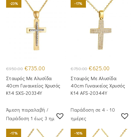
-23%
-17%
Original
Η
Original
Η
€
735.00
€
625.00
€
950.00
€
750.00
price
τρέχουσα
price
τρέχουσα
was:
τιμή
was:
τιμή
Σταυρός Mε Aλυσίδα
Σταυρός Με Αλυσίδα
€950.00.
είναι:
€750.00.
είναι:
€735.00.
€625.00.
40cm Γυναικείος Χρυσός
40cm Γυναικείος Χρυσός
Κ14 SXS-20334Y
Κ14 AFS-20344Y
Άμεση παραλαβή /
Παράδοση σε 4 - 10
Παράδoση 1 έως 3 ημέρες
ημέρες
-17%
-16%