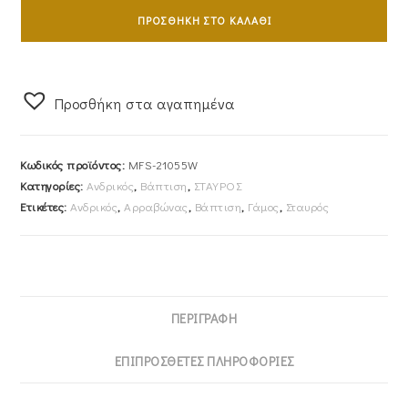
Ανδρικός
ΠΡΟΣΘΉΚΗ ΣΤΟ ΚΑΛΆΘΙ
Με
Αλυσίδα
45cm
Προσθήκη στα αγαπημένα
Λευκόχρυσος
Κ14
Ζαγρέ
Κωδικός προϊόντος:
MFS-21055W
&
Κατηγορίες:
Ανδρικός
,
Βάπτιση
,
ΣΤΑΥΡΟΣ
Λουστρέ
Ετικέτες:
Ανδρικός
,
Αρραβώνας
,
Βάπτιση
,
Γάμος
,
Σταυρός
Λεπτομέρειες
MFS-
21055W
ποσότητα
ΠΕΡΙΓΡΑΦΉ
ΕΠΙΠΡΌΣΘΕΤΕΣ ΠΛΗΡΟΦΟΡΊΕΣ