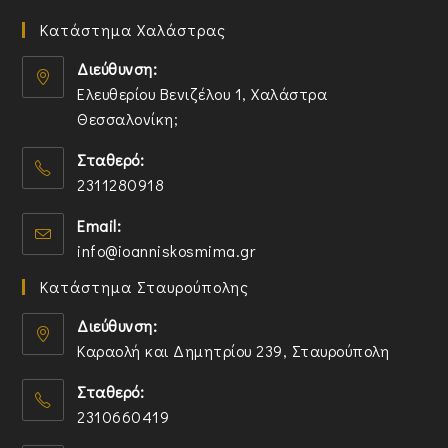
Κατάστημα Χαλάστρας
Διεύθυνση:
Ελευθερίου Βενιζέλου 1, Χαλάστρα
Θεσσαλονίκη;
O
Σταθερό:
p
2311280918
e
n
O
Email:
s
p
O
info@ioanniskosmima.gr
i
e
p
n
n
Κατάστημα Σταυρούπολης
e
a
s
n
n
i
Διεύθυνση:
s
e
n
Καραολή και Δημητρίου 239, Σταυρούπολη
i
w
y
O
n
t
o
Σταθερό:
p
y
a
u
2310660419
e
o
b
r
n
O
u