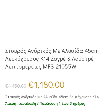
Σταυρός Ανδρικός Με Αλυσίδα 45cm
Λευκόχρυσος Κ14 Ζαγρέ & Λουστρέ
Λεπτομέρειες MFS-21055W
€
1,180.00
Original
Η
price
τρέχουσα
€
1,450.00
was:
τιμή
€1,450.00.
είναι:
€1,180.00.
Σταυρός Ανδρικός Με Αλυσίδα 45cm Λευκόχρυσος Κ14
Άμεση παραλαβή / Παράδoση 1 έως 3 ημέρες