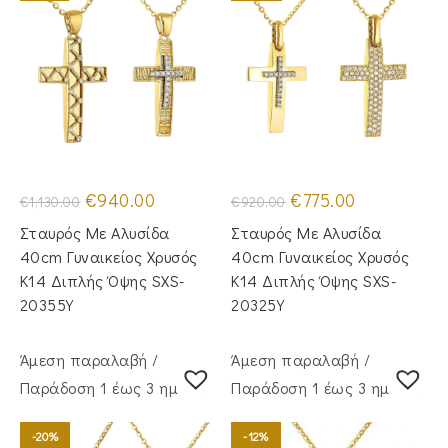
Original
Η
Original
Η
€
940.00
€
775.00
€
1,130.00
€
920.00
price
τρέχουσα
price
τρέχουσα
was:
τιμή
was:
τιμή
Σταυρός Με Αλυσίδα
Σταυρός Με Αλυσίδα
€1,130.00.
είναι:
€920.00.
είναι:
€940.00.
€775.00.
40cm Γυναικείος Χρυσός
40cm Γυναικείος Χρυσός
Κ14 Διπλής Όψης SXS-
Κ14 Διπλής Όψης SXS-
20355Y
20325Y
Άμεση παραλαβή /
Άμεση παραλαβή /
Παράδoση 1 έως 3 ημέρες
Παράδoση 1 έως 3 ημέρες
-20%
-12%