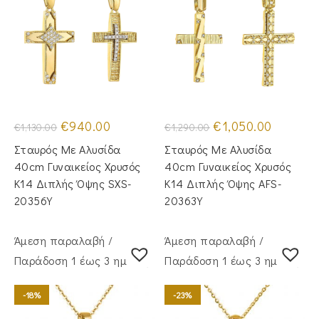
Original
Η
Original
Η
€
940.00
€
1,050.00
€
1,130.00
€
1,290.00
price
τρέχουσα
price
τρέχουσα
was:
τιμή
was:
τιμή
Σταυρός Με Αλυσίδα
Σταυρός Mε Aλυσίδα
€1,130.00.
είναι:
€1,290.00.
είναι:
€940.00.
€1,050.00
40cm Γυναικείος Χρυσός
40cm Γυναικείος Χρυσός
Κ14 Διπλής Όψης SXS-
Κ14 Διπλής Όψης AFS-
20356Y
20363Y
Άμεση παραλαβή /
Άμεση παραλαβή /
Παράδoση 1 έως 3 ημέρες
Παράδoση 1 έως 3 ημέρες
-18%
-23%