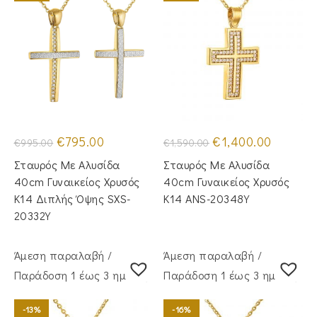
Original
Η
Original
Η
€
795.00
€
1,400.00
€
995.00
€
1,590.00
price
τρέχουσα
price
τρέχουσα
was:
τιμή
was:
τιμή
Σταυρός Με Αλυσίδα
Σταυρός Με Αλυσίδα
€995.00.
είναι:
€1,590.00.
είναι:
€795.00.
€1,400.00
40cm Γυναικείος Χρυσός
40cm Γυναικείος Χρυσός
Κ14 Διπλής Όψης SXS-
Κ14 ANS-20348Y
20332Y
Άμεση παραλαβή /
Άμεση παραλαβή /
Παράδoση 1 έως 3 ημέρες
Παράδoση 1 έως 3 ημέρες
-13%
-16%