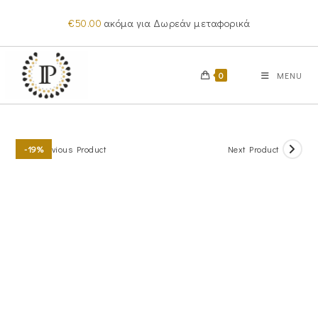
Skip
€
50.00
ακόμα για Δωρεάν μεταφορικά
to
content
0
MENU
Previous Product
Next Product
-19%