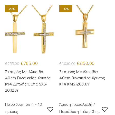
-20%
-17%
Original
Η
Original
Η
€
765.00
€
850.00
€
955.00
€
1,030.00
price
τρέχουσα
price
τρέχουσα
was:
τιμή
was:
τιμή
Σταυρός Με Αλυσίδα
Σταυρός Με Αλυσίδα
€955.00.
είναι:
€1,030.00.
είναι:
€765.00.
€850.00.
40cm Γυναικείος Χρυσός
40cm Γυναικείος Χρυσός
Κ14 Διπλής Όψης SXS-
Κ14 KMS-20337Y
20328Y
Παράδοση σε 4 - 10
Άμεση παραλαβή /
ημέρες
Παράδoση 1 έως 3 ημέρες