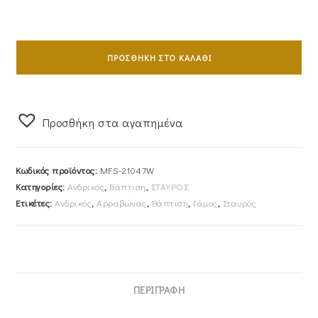
Σταυρός
Ανδρικός
ΠΡΟΣΘΉΚΗ ΣΤΟ ΚΑΛΆΘΙ
Με
Αλυσίδα
45cm
Προσθήκη στα αγαπημένα
Λευκόχρυσος
Κ14
Λουστρέ
Κωδικός προϊόντος:
MFS-21047W
&
Κατηγορίες:
Ανδρικός
,
Βάπτιση
,
ΣΤΑΥΡΟΣ
Ματ
Ετικέτες:
Ανδρικός
,
Αρραβώνας
,
Βάπτιση
,
Γάμος
,
Σταυρός
Λεπτομέρειες
Με
Τον
Εσταυρωμένο
MFS-
ΠΕΡΙΓΡΑΦΉ
21047W