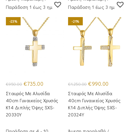
Παράδoση 1 έως 3 ημέρες
Παράδoση 1 έως 3 ημέρες
-23%
-21%
Original
Η
Original
Η
€
735.00
€
990.00
€
950.00
€
1,250.00
price
τρέχουσα
price
τρέχουσα
was:
τιμή
was:
τιμή
Σταυρός Με Αλυσίδα
Σταυρός Με Αλυσίδα
€950.00.
είναι:
€1,250.00.
είναι:
€735.00.
€990.00.
40cm Γυναικείος Χρυσός
40cm Γυναικείος Χρυσός
Κ14 Διπλής Όψης SXS-
Κ14 Διπλής Όψης SXS-
20330Y
20324Y
Παράδοση σε 4 - 10
Άμεση παραλαβή /