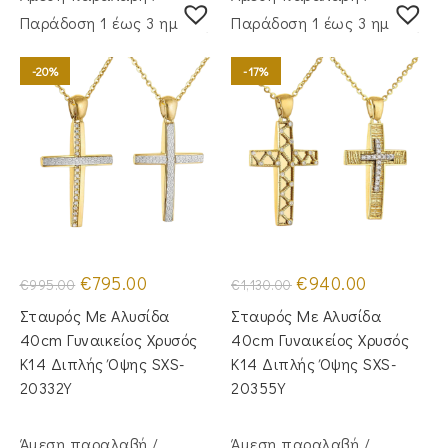
Παράδoση 1 έως 3 ημέρες
Παράδoση 1 έως 3 ημέρες
-20%
-17%
Original
Η
Original
Η
€
795.00
€
940.00
€
995.00
€
1,130.00
price
τρέχουσα
price
τρέχουσα
was:
τιμή
was:
τιμή
Σταυρός Με Αλυσίδα
Σταυρός Με Αλυσίδα
€995.00.
είναι:
€1,130.00.
είναι:
€795.00.
€940.00.
40cm Γυναικείος Χρυσός
40cm Γυναικείος Χρυσός
Κ14 Διπλής Όψης SXS-
Κ14 Διπλής Όψης SXS-
20332Y
20355Y
Άμεση παραλαβή /
Άμεση παραλαβή /