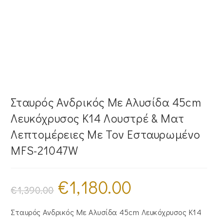
Σταυρός Ανδρικός Με Αλυσίδα 45cm
Λευκόχρυσος Κ14 Λουστρέ & Ματ
Λεπτομέρειες Με Τον Εσταυρωμένο
MFS-21047W
€
1,180.00
Original
Η
price
τρέχουσα
€
1,390.00
was:
τιμή
€1,390.00.
είναι:
€1,180.00.
Σταυρός Ανδρικός Με Αλυσίδα 45cm Λευκόχρυσος Κ14