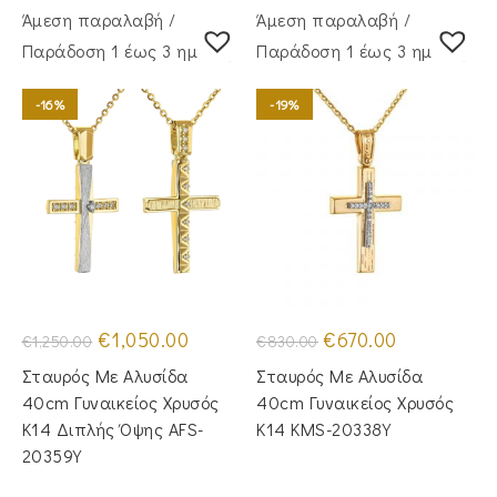
Άμεση παραλαβή /
Άμεση παραλαβή /
Παράδoση 1 έως 3 ημέρες
Παράδoση 1 έως 3 ημέρες
-16%
-19%
Original
Η
Original
Η
€
1,050.00
€
670.00
€
1,250.00
€
830.00
price
τρέχουσα
price
τρέχουσα
was:
τιμή
was:
τιμή
Σταυρός Με Αλυσίδα
Σταυρός Με Αλυσίδα
€1,250.00.
είναι:
€830.00.
είναι:
€1,050.00.
€670.00.
40cm Γυναικείος Χρυσός
40cm Γυναικείος Χρυσός
Κ14 Διπλής Όψης AFS-
Κ14 KMS-20338Y
20359Y