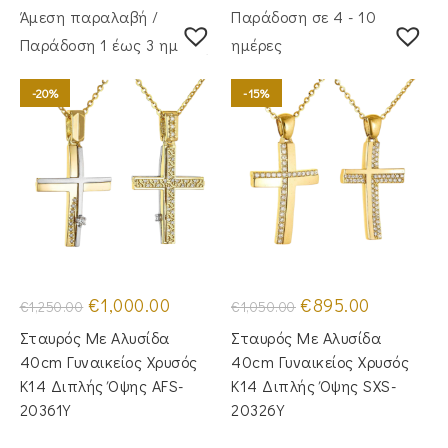
Άμεση παραλαβή /
Παράδοση σε 4 - 10
Παράδoση 1 έως 3 ημέρες
ημέρες
-20%
-15%
Original
Η
Original
Η
€
1,000.00
€
895.00
€
1,250.00
€
1,050.00
price
τρέχουσα
price
τρέχουσα
was:
τιμή
was:
τιμή
Σταυρός Με Αλυσίδα
Σταυρός Με Αλυσίδα
€1,250.00.
είναι:
€1,050.00.
είναι:
€1,000.00.
€895.00.
40cm Γυναικείος Χρυσός
40cm Γυναικείος Χρυσός
Κ14 Διπλής Όψης AFS-
Κ14 Διπλής Όψης SXS-
20361Y
20326Y