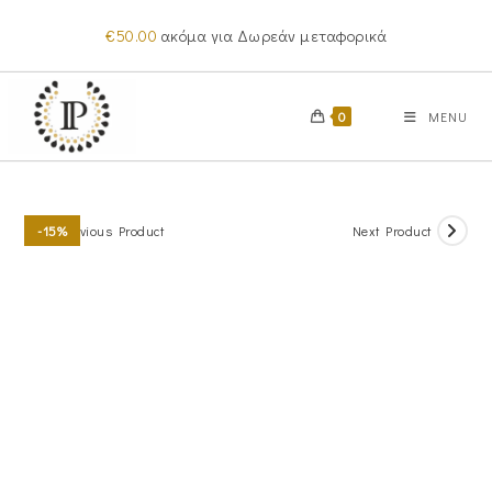
Skip
€
50.00
ακόμα για Δωρεάν μεταφορικά
to
content
0
MENU
Previous Product
Next Product
-15%