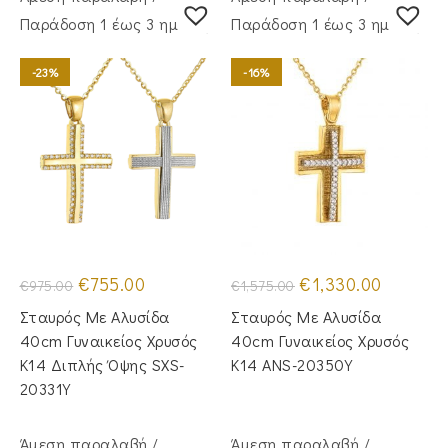
Παράδoση 1 έως 3 ημέρες
Παράδoση 1 έως 3 ημέρες
-23%
-16%
Original
Η
Original
Η
€
755.00
€
1,330.00
€
975.00
€
1,575.00
price
τρέχουσα
price
τρέχουσα
was:
τιμή
was:
τιμή
Σταυρός Με Αλυσίδα
Σταυρός Mε Aλυσίδα
€975.00.
είναι:
€1,575.00.
είναι:
€755.00.
€1,330.00.
40cm Γυναικείος Χρυσός
40cm Γυναικείος Χρυσός
Κ14 Διπλής Όψης SXS-
Κ14 ANS-20350Y
20331Y
Άμεση παραλαβή /
Άμεση παραλαβή /