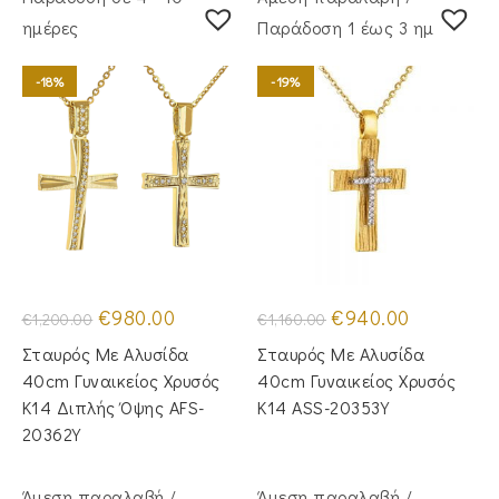
ημέρες
Παράδoση 1 έως 3 ημέρες
-18%
-19%
Original
Η
Original
Η
€
980.00
€
940.00
€
1,200.00
€
1,160.00
price
τρέχουσα
price
τρέχουσα
was:
τιμή
was:
τιμή
Σταυρός Mε Aλυσίδα
Σταυρός Με Αλυσίδα
€1,200.00.
είναι:
€1,160.00.
είναι:
€980.00.
€940.00.
40cm Γυναικείος Χρυσός
40cm Γυναικείος Χρυσός
Κ14 Διπλής Όψης AFS-
Κ14 ASS-20353Y
20362Y
Άμεση παραλαβή /
Άμεση παραλαβή /