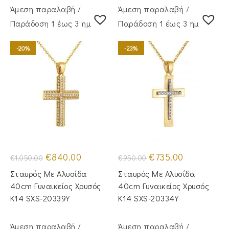
Άμεση παραλαβή /
Άμεση παραλαβή /
Παράδoση 1 έως 3 ημέρες
Παράδoση 1 έως 3 ημέρες
-20%
-23%
Original
Η
Original
Η
€
840.00
€
735.00
€
1,050.00
€
950.00
price
τρέχουσα
price
τρέχουσα
was:
τιμή
was:
τιμή
Σταυρός Με Αλυσίδα
Σταυρός Mε Aλυσίδα
€1,050.00.
είναι:
€950.00.
είναι:
€840.00.
€735.00.
40cm Γυναικείος Χρυσός
40cm Γυναικείος Χρυσός
Κ14 SXS-20339Y
Κ14 SXS-20334Y
Άμεση παραλαβή /
Άμεση παραλαβή /