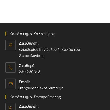
Κατάστημα Χαλάστρας
Διεύθυνση:
Ελευθερίου Βενιζέλου 1, Χαλάστρα
Θεσσαλονίκη;
O
Σταθερό:
p
2311280918
e
n
O
Email:
s
p
O
info@ioanniskosmima.gr
i
e
p
n
n
Κατάστημα Σταυρούπολης
e
a
s
n
n
i
Διεύθυνση:
s
e
n