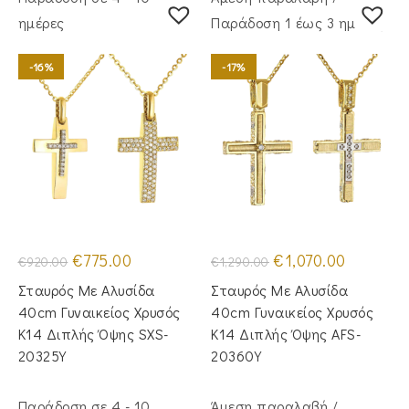
ημέρες
Παράδoση 1 έως 3 ημέρες
-16%
-17%
Original
Η
Original
Η
€
775.00
€
1,070.00
€
920.00
€
1,290.00
price
τρέχουσα
price
τρέχουσα
was:
τιμή
was:
τιμή
Σταυρός Με Αλυσίδα
Σταυρός Με Αλυσίδα
€920.00.
είναι:
€1,290.00.
είναι:
€775.00.
€1,070.00.
40cm Γυναικείος Χρυσός
40cm Γυναικείος Χρυσός
Κ14 Διπλής Όψης SXS-
Κ14 Διπλής Όψης AFS-
20325Y
20360Y
Παράδοση σε 4 - 10
Άμεση παραλαβή /