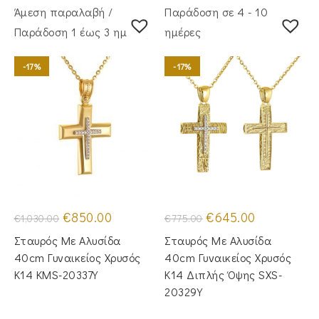
Άμεση παραλαβή /
Παράδοση σε 4 - 10
Παράδoση 1 έως 3 ημέρες
ημέρες
-17%
-17%
Original
Η
Original
Η
€
850.00
€
645.00
€
1,030.00
€
775.00
price
τρέχουσα
price
τρέχουσα
was:
τιμή
was:
τιμή
Σταυρός Με Αλυσίδα
Σταυρός Με Αλυσίδα
€1,030.00.
είναι:
€775.00.
είναι:
€850.00.
€645.00.
40cm Γυναικείος Χρυσός
40cm Γυναικείος Χρυσός
Κ14 KMS-20337Y
Κ14 Διπλής Όψης SXS-
20329Y