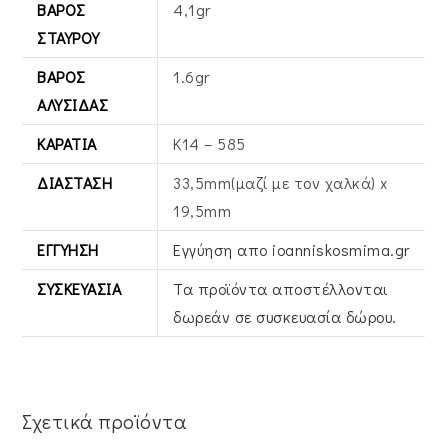
ΒΆΡΟΣ
4,1gr
ΣΤΑΥΡΟΎ
ΒΆΡΟΣ
1.6gr
ΑΛΥΣΊΔΑΣ
ΚΑΡΆΤΙΑ
Κ14 – 585
ΔΙΆΣΤΑΣΗ
33,5mm(μαζί με τον χαλκά) x
19,5mm
ΕΓΓΎΗΣΗ
Εγγύηση απο ioanniskosmima.gr
ΣΥΣΚΕΥΑΣΊΑ
Τα προϊόντα αποστέλλονται
δωρεάν σε συσκευασία δώρου.
Σχετικά προϊόντα