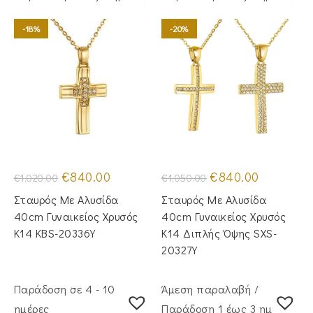
-18%
-20%
Original
Η
Original
Η
€
840.00
€
840.00
€
1,020.00
€
1,050.00
price
τρέχουσα
price
τρέχουσα
was:
τιμή
was:
τιμή
Σταυρός Mε Aλυσίδα
Σταυρός Με Αλυσίδα
€1,020.00.
είναι:
€1,050.00.
είναι:
€840.00.
€840.00.
40cm Γυναικείος Χρυσός
40cm Γυναικείος Χρυσός
Κ14 KBS-20336Y
Κ14 Διπλής Όψης SXS-
20327Y
Παράδοση σε 4 - 10
Άμεση παραλαβή /
ημέρες
Παράδoση 1 έως 3 ημέρες