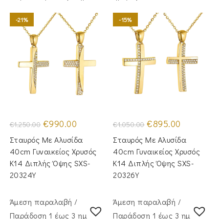
-21%
-15%
Original
Η
Original
Η
€
990.00
€
895.00
€
1,250.00
€
1,050.00
price
τρέχουσα
price
τρέχουσα
was:
τιμή
was:
τιμή
Σταυρός Με Αλυσίδα
Σταυρός Με Αλυσίδα
€1,250.00.
είναι:
€1,050.00.
είναι:
€990.00.
€895.00.
40cm Γυναικείος Χρυσός
40cm Γυναικείος Χρυσός
Κ14 Διπλής Όψης SXS-
Κ14 Διπλής Όψης SXS-
20324Y
20326Y
Άμεση παραλαβή /
Άμεση παραλαβή /
Παράδoση 1 έως 3 ημέρες
Παράδoση 1 έως 3 ημέρες