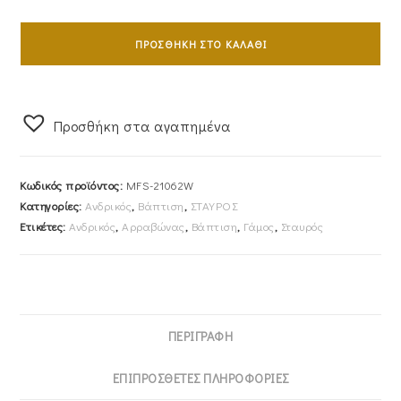
Σταυρός
Ανδρικός
ΠΡΟΣΘΉΚΗ ΣΤΟ ΚΑΛΆΘΙ
Με
Αλυσίδα
45cm
Προσθήκη στα αγαπημένα
Λευκόχρυσος
Κ14
Λουστρέ
Κωδικός προϊόντος:
MFS-21062W
&
Κατηγορίες:
Ανδρικός
,
Βάπτιση
,
ΣΤΑΥΡΟΣ
Λεπτομέρεια
Ετικέτες:
Ανδρικός
,
Αρραβώνας
,
Βάπτιση
,
Γάμος
,
Σταυρός
Ματ
MFS-
21062W
ποσότητα
ΠΕΡΙΓΡΑΦΉ
ΕΠΙΠΡΌΣΘΕΤΕΣ ΠΛΗΡΟΦΟΡΊΕΣ