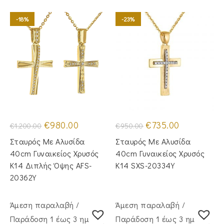
-18%
-23%
Original
Η
Original
Η
€
980.00
€
735.00
€
1,200.00
€
950.00
price
τρέχουσα
price
τρέχουσα
was:
τιμή
was:
τιμή
Σταυρός Mε Aλυσίδα
Σταυρός Mε Aλυσίδα
€1,200.00.
είναι:
€950.00.
είναι:
€980.00.
€735.00.
40cm Γυναικείος Χρυσός
40cm Γυναικείος Χρυσός
Κ14 Διπλής Όψης AFS-
Κ14 SXS-20334Y
20362Y
Άμεση παραλαβή /
Άμεση παραλαβή /
Παράδoση 1 έως 3 ημέρες
Παράδoση 1 έως 3 ημέρες