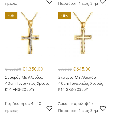
ημέρες
Παράδoση 1 έως 3 ημέρες
-13%
-18%
Original
Η
Original
Η
€
1,350.00
€
645.00
€
1,550.00
€
790.00
price
τρέχουσα
price
τρέχουσα
was:
τιμή
was:
τιμή
Σταυρός Με Αλυσίδα
Σταυρός Mε Aλυσίδα
€1,550.00.
είναι:
€790.00.
είναι:
€1,350.00.
€645.00.
40cm Γυναικείος Χρυσός
40cm Γυναικείος Χρυσός
Κ14 ANS-20351Y
Κ14 SXS-20335Y
Παράδοση σε 4 - 10
Άμεση παραλαβή /
ημέρες
Παράδoση 1 έως 3 ημέρες