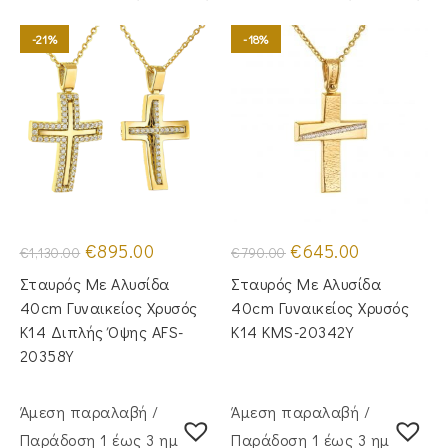
-21%
-18%
Original
Η
Original
Η
€
895.00
€
645.00
€
1,130.00
€
790.00
price
τρέχουσα
price
τρέχουσα
was:
τιμή
was:
τιμή
Σταυρός Mε Aλυσίδα
Σταυρός Με Αλυσίδα
€1,130.00.
είναι:
€790.00.
είναι:
€895.00.
€645.00.
40cm Γυναικείος Χρυσός
40cm Γυναικείος Χρυσός
Κ14 Διπλής Όψης AFS-
Κ14 KMS-20342Y
20358Y
Άμεση παραλαβή /
Άμεση παραλαβή /
Παράδoση 1 έως 3 ημέρες
Παράδoση 1 έως 3 ημέρες