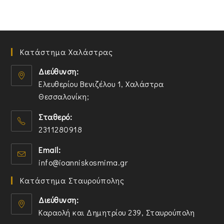
Κατάστημα Χαλάστρας
Διεύθυνση:
Ελευθερίου Βενιζέλου 1, Χαλάστρα
Θεσσαλονίκη;
O
Σταθερό:
p
2311280918
e
n
O
Email:
s
p
O
info@ioanniskosmima.gr
i
e
p
n
n
Κατάστημα Σταυρούπολης
e
a
s
n
n
i
Διεύθυνση:
s
e
n
Καραολή και Δημητρίου 239, Σταυρούπολη
i
w
y
O