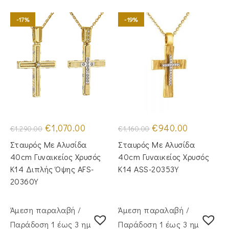
-17%
-19%
Original
Η
Original
Η
€
1,070.00
€
940.00
€
1,290.00
€
1,160.00
price
τρέχουσα
price
τρέχουσα
was:
τιμή
was:
τιμή
Σταυρός Με Αλυσίδα
Σταυρός Με Αλυσίδα
€1,290.00.
είναι:
€1,160.00.
είναι:
€1,070.00.
€940.00.
40cm Γυναικείος Χρυσός
40cm Γυναικείος Χρυσός
Κ14 Διπλής Όψης AFS-
Κ14 ASS-20353Y
20360Y
Άμεση παραλαβή /
Άμεση παραλαβή /
Παράδoση 1 έως 3 ημέρες
Παράδoση 1 έως 3 ημέρες