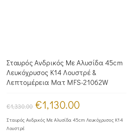
Σταυρός Ανδρικός Με Αλυσίδα 45cm
Λευκόχρυσος Κ14 Λουστρέ &
Λεπτομέρεια Ματ MFS-21062W
€
1,130.00
Original
Η
price
τρέχουσα
€
1,330.00
was:
τιμή
€1,330.00.
είναι:
€1,130.00.
Σταυρός Ανδρικός Με Αλυσίδα 45cm Λευκόχρυσος Κ14
Λουστρέ