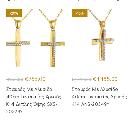
-20%
-15%
Original
Η
Original
Η
€
765.00
€
1,185.00
€
955.00
€
1,390.00
price
τρέχουσα
price
τρέχουσα
was:
τιμή
was:
τιμή
Σταυρός Με Αλυσίδα
Σταυρός Mε Aλυσίδα
€955.00.
είναι:
€1,390.00.
είναι:
€765.00.
€1,185.00.
40cm Γυναικείος Χρυσός
40cm Γυναικείος Χρυσός
Κ14 Διπλής Όψης SXS-
Κ14 ANS-20349Y
20328Y