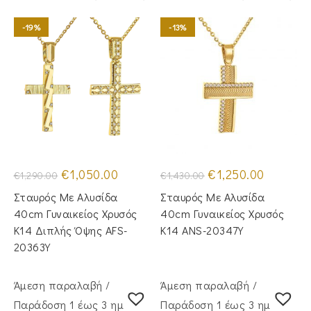
-19%
-13%
Original
Η
Original
Η
€
1,050.00
€
1,250.00
€
1,290.00
€
1,430.00
price
τρέχουσα
price
τρέχουσα
was:
τιμή
was:
τιμή
Σταυρός Mε Aλυσίδα
Σταυρός Mε Aλυσίδα
€1,290.00.
είναι:
€1,430.00.
είναι:
€1,050.00.
€1,250.00.
40cm Γυναικείος Χρυσός
40cm Γυναικείος Χρυσός
Κ14 Διπλής Όψης AFS-
Κ14 ANS-20347Y
20363Y
Άμεση παραλαβή /
Άμεση παραλαβή /
Παράδoση 1 έως 3 ημέρες
Παράδoση 1 έως 3 ημέρες