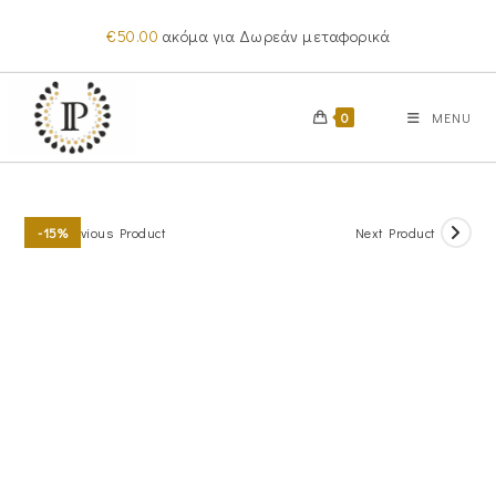
Skip
€
50.00
ακόμα για Δωρεάν μεταφορικά
to
content
0
MENU
Previous Product
Next Product
-15%