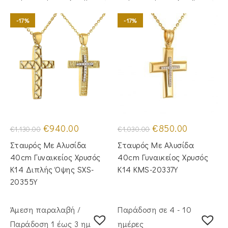
-17%
-17%
Original
Η
Original
Η
€
940.00
€
850.00
€
1,130.00
€
1,030.00
price
τρέχουσα
price
τρέχουσα
was:
τιμή
was:
τιμή
Σταυρός Με Αλυσίδα
Σταυρός Με Αλυσίδα
€1,130.00.
είναι:
€1,030.00.
είναι:
€940.00.
€850.00.
40cm Γυναικείος Χρυσός
40cm Γυναικείος Χρυσός
Κ14 Διπλής Όψης SXS-
Κ14 KMS-20337Y
20355Y
Άμεση παραλαβή /
Παράδοση σε 4 - 10
Παράδoση 1 έως 3 ημέρες
ημέρες