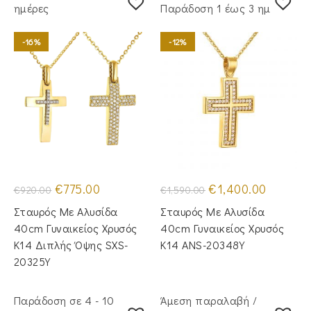
ημέρες
Παράδoση 1 έως 3 ημέρες
-16%
-12%
Original
Η
Original
Η
€
775.00
€
1,400.00
€
920.00
€
1,590.00
price
τρέχουσα
price
τρέχουσα
was:
τιμή
was:
τιμή
Σταυρός Με Αλυσίδα
Σταυρός Με Αλυσίδα
€920.00.
είναι:
€1,590.00.
είναι:
€775.00.
€1,400.00
40cm Γυναικείος Χρυσός
40cm Γυναικείος Χρυσός
Κ14 Διπλής Όψης SXS-
Κ14 ANS-20348Y
20325Y
Παράδοση σε 4 - 10
Άμεση παραλαβή /