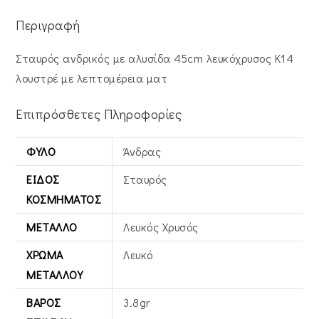
Περιγραφή
Σταυρός ανδρικός με αλυσίδα 45cm λευκόχρυσος Κ14
λουστρέ με λεπτομέρεια ματ
Επιπρόσθετες Πληροφορίες
ΦΎΛΟ
Άνδρας
ΕΊΔΟΣ
Σταυρός
ΚΟΣΜΉΜΑΤΟΣ
ΜΈΤΑΛΛΟ
Λευκός Xρυσός
ΧΡΏΜΑ
Λευκό
ΜΕΤΆΛΛΟΥ
ΒΆΡΟΣ
3.8gr