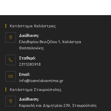
Κατάστημα Χαλάστρας
Διεύθυνση:
Ελευθερίου Βενιζέλου 1, Χαλάστρα
Θεσσαλονίκη;
O
Σταθερό:
p
2311280918
e
n
O
Email:
s
p
O
info@ioanniskosmima.gr
i
e
p
n
n
Κατάστημα Σταυρούπολης
e
a
s
n
n
i
Διεύθυνση:
s
e
n
Καραολή και Δημητρίου 239, Σταυρούπολη
i
w
y
O