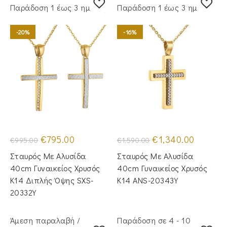
Παράδoση 1 έως 3 ημέρες
Παράδoση 1 έως 3 ημέρες
-20%
-16%
Original
Η
Original
Η
€
795.00
€
1,340.00
€
995.00
€
1,590.00
price
τρέχουσα
price
τρέχουσα
was:
τιμή
was:
τιμή
Σταυρός Με Αλυσίδα
Σταυρός Με Αλυσίδα
€995.00.
είναι:
€1,590.00.
είναι:
€795.00.
€1,340.00
40cm Γυναικείος Χρυσός
40cm Γυναικείος Χρυσός
Κ14 Διπλής Όψης SXS-
Κ14 ANS-20343Y
20332Y
Άμεση παραλαβή /
Παράδοση σε 4 - 10