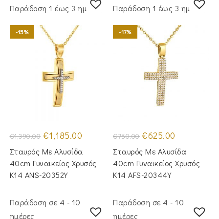
Παράδoση 1 έως 3 ημέρες
Παράδoση 1 έως 3 ημέρες
-15%
-17%
Original
Η
Original
Η
€
1,185.00
€
625.00
€
1,390.00
€
750.00
price
τρέχουσα
price
τρέχουσα
was:
τιμή
was:
τιμή
Σταυρός Με Αλυσίδα
Σταυρός Με Αλυσίδα
€1,390.00.
είναι:
€750.00.
είναι:
€1,185.00.
€625.00.
40cm Γυναικείος Χρυσός
40cm Γυναικείος Χρυσός
Κ14 ANS-20352Y
Κ14 AFS-20344Y
Παράδοση σε 4 - 10
Παράδοση σε 4 - 10
ημέρες
ημέρες