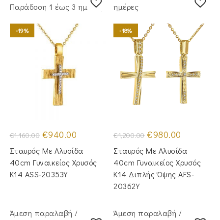
Παράδoση 1 έως 3 ημέρες
ημέρες
-19%
-18%
Original
Η
Original
Η
€
940.00
€
980.00
€
1,160.00
€
1,200.00
price
τρέχουσα
price
τρέχουσα
was:
τιμή
was:
τιμή
Σταυρός Με Αλυσίδα
Σταυρός Mε Aλυσίδα
€1,160.00.
είναι:
€1,200.00.
είναι:
€940.00.
€980.00.
40cm Γυναικείος Χρυσός
40cm Γυναικείος Χρυσός
Κ14 ASS-20353Y
Κ14 Διπλής Όψης AFS-
20362Y
Άμεση παραλαβή /
Άμεση παραλαβή /