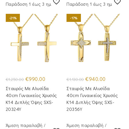
Παράδoση 1 έως 3 ημέρες
Παράδoση 1 έως 3 ημέρες
-21%
-17%
Original
Η
Original
Η
€
990.00
€
940.00
€
1,250.00
€
1,130.00
price
τρέχουσα
price
τρέχουσα
was:
τιμή
was:
τιμή
Σταυρός Με Αλυσίδα
Σταυρός Με Αλυσίδα
€1,250.00.
είναι:
€1,130.00.
είναι:
€990.00.
€940.00.
40cm Γυναικείος Χρυσός
40cm Γυναικείος Χρυσός
Κ14 Διπλής Όψης SXS-
Κ14 Διπλής Όψης SXS-
20324Y
20356Y
Άμεση παραλαβή /
Άμεση παραλαβή /