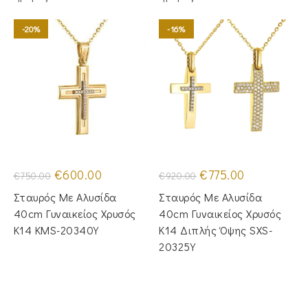
-20%
-16%
Original
Η
Original
Η
€
600.00
€
775.00
€
750.00
€
920.00
price
τρέχουσα
price
τρέχουσα
was:
τιμή
was:
τιμή
Σταυρός Με Αλυσίδα
Σταυρός Με Αλυσίδα
€750.00.
είναι:
€920.00.
είναι:
€600.00.
€775.00.
40cm Γυναικείος Χρυσός
40cm Γυναικείος Χρυσός
Κ14 KMS-20340Y
Κ14 Διπλής Όψης SXS-
20325Y