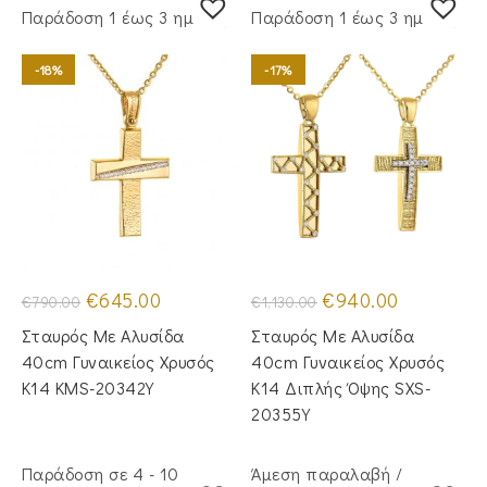
Παράδoση 1 έως 3 ημέρες
Παράδoση 1 έως 3 ημέρες
-18%
-17%
Original
Η
Original
Η
€
645.00
€
940.00
€
790.00
€
1,130.00
price
τρέχουσα
price
τρέχουσα
was:
τιμή
was:
τιμή
Σταυρός Με Αλυσίδα
Σταυρός Με Αλυσίδα
€790.00.
είναι:
€1,130.00.
είναι:
€645.00.
€940.00.
40cm Γυναικείος Χρυσός
40cm Γυναικείος Χρυσός
Κ14 KMS-20342Y
Κ14 Διπλής Όψης SXS-
20355Y
Παράδοση σε 4 - 10
Άμεση παραλαβή /