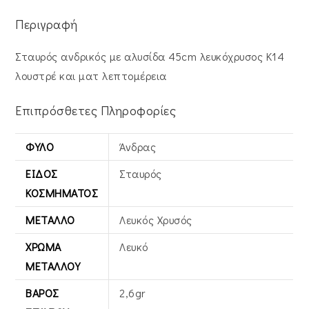
Περιγραφή
Σταυρός ανδρικός με αλυσίδα 45cm λευκόχρυσος Κ14
λουστρέ και ματ λεπτομέρεια
Επιπρόσθετες Πληροφορίες
ΦΎΛΟ
Άνδρας
ΕΊΔΟΣ
Σταυρός
ΚΟΣΜΉΜΑΤΟΣ
ΜΈΤΑΛΛΟ
Λευκός Xρυσός
ΧΡΏΜΑ
Λευκό
ΜΕΤΆΛΛΟΥ
ΒΆΡΟΣ
2,6gr