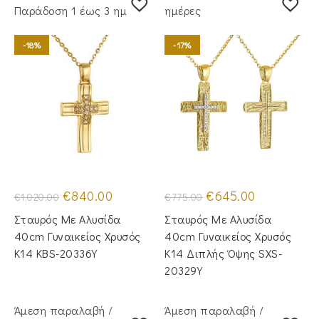
Παράδoση 1 έως 3 ημέρες
ημέρες
-18%
-17%
Original
Η
Original
Η
€
840.00
€
645.00
€
1,020.00
€
775.00
price
τρέχουσα
price
τρέχουσα
was:
τιμή
was:
τιμή
Σταυρός Mε Aλυσίδα
Σταυρός Με Αλυσίδα
€1,020.00.
είναι:
€775.00.
είναι:
€840.00.
€645.00.
40cm Γυναικείος Χρυσός
40cm Γυναικείος Χρυσός
Κ14 KBS-20336Y
Κ14 Διπλής Όψης SXS-
20329Y
Άμεση παραλαβή /
Άμεση παραλαβή /