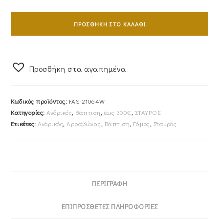
Σταυρός
Ανδρικός
ΠΡΟΣΘΉΚΗ ΣΤΟ ΚΑΛΆΘΙ
Με
Αλυσίδα
45cm
Προσθήκη στα αγαπημένα
Λευκόχρυσος
Κ14
Λουστρέ
Κωδικός προϊόντος:
FAS-21064W
&
Κατηγορίες:
Ανδρικός
,
Βάπτιση
,
έως 300€
,
ΣΤΑΥΡΟΣ
Ματ
Ετικέτες:
Ανδρικός
,
Αρραβώνας
,
Βάπτιση
,
Γάμος
,
Σταυρός
Λεπτομέρεια
FAS-
21064W
ποσότητα
ΠΕΡΙΓΡΑΦΉ
ΕΠΙΠΡΌΣΘΕΤΕΣ ΠΛΗΡΟΦΟΡΊΕΣ