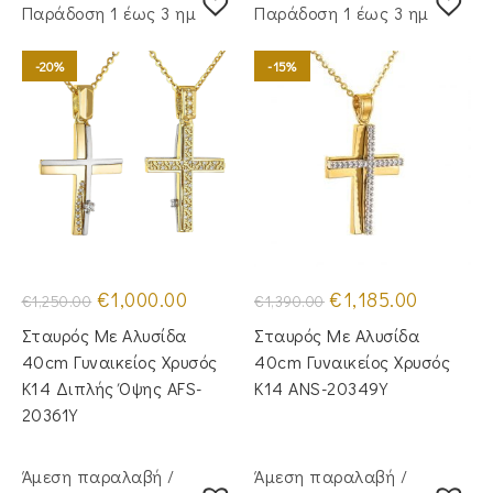
Παράδoση 1 έως 3 ημέρες
Παράδoση 1 έως 3 ημέρες
-20%
-15%
Original
Η
Original
Η
€
1,000.00
€
1,185.00
€
1,250.00
€
1,390.00
price
τρέχουσα
price
τρέχουσα
was:
τιμή
was:
τιμή
Σταυρός Με Αλυσίδα
Σταυρός Mε Aλυσίδα
€1,250.00.
είναι:
€1,390.00.
είναι:
€1,000.00.
€1,185.00.
40cm Γυναικείος Χρυσός
40cm Γυναικείος Χρυσός
Κ14 Διπλής Όψης AFS-
Κ14 ANS-20349Y
20361Y
Άμεση παραλαβή /
Άμεση παραλαβή /