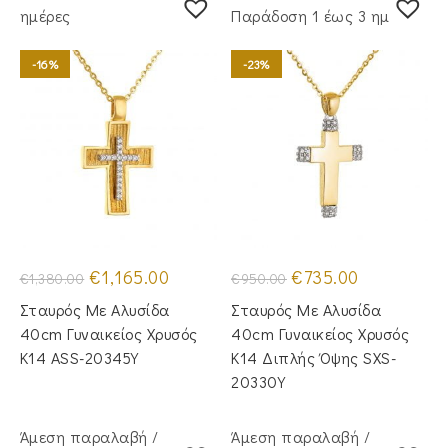
ημέρες
Παράδoση 1 έως 3 ημέρες
-16%
-23%
Original
Η
Original
Η
€
1,165.00
€
735.00
€
1,380.00
€
950.00
price
τρέχουσα
price
τρέχουσα
was:
τιμή
was:
τιμή
Σταυρός Mε Aλυσίδα
Σταυρός Με Αλυσίδα
€1,380.00.
είναι:
€950.00.
είναι:
€1,165.00.
€735.00.
40cm Γυναικείος Χρυσός
40cm Γυναικείος Χρυσός
Κ14 ASS-20345Y
Κ14 Διπλής Όψης SXS-
20330Y
Άμεση παραλαβή /
Άμεση παραλαβή /