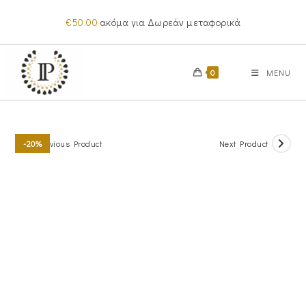
Skip
€
50.00
ακόμα για Δωρεάν μεταφορικά
to
content
0
MENU
Previous Product
Next Product
-20%