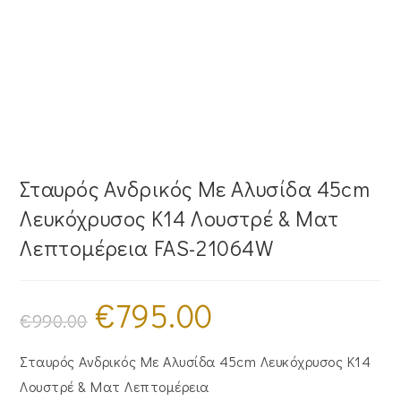
Σταυρός Ανδρικός Με Αλυσίδα 45cm
Λευκόχρυσος Κ14 Λουστρέ & Ματ
Λεπτομέρεια FAS-21064W
€
795.00
Original
Η
price
τρέχουσα
€
990.00
was:
τιμή
€990.00.
είναι:
€795.00.
Σταυρός Ανδρικός Με Αλυσίδα 45cm Λευκόχρυσος Κ14
Λουστρέ & Ματ Λεπτομέρεια