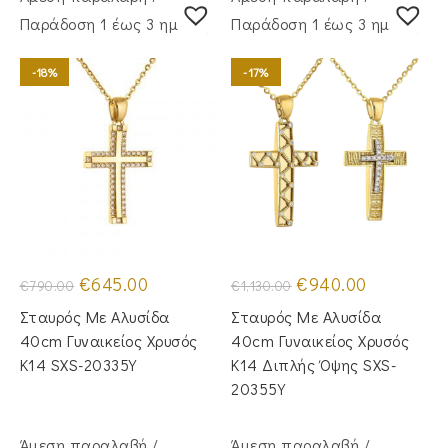
Παράδoση 1 έως 3 ημέρες
Παράδoση 1 έως 3 ημέρες
-18%
-17%
Original
Η
Original
Η
€
645.00
€
940.00
€
790.00
€
1,130.00
price
τρέχουσα
price
τρέχουσα
was:
τιμή
was:
τιμή
Σταυρός Mε Aλυσίδα
Σταυρός Με Αλυσίδα
€790.00.
είναι:
€1,130.00.
είναι:
€645.00.
€940.00.
40cm Γυναικείος Χρυσός
40cm Γυναικείος Χρυσός
Κ14 SXS-20335Y
Κ14 Διπλής Όψης SXS-
20355Y
Άμεση παραλαβή /
Άμεση παραλαβή /