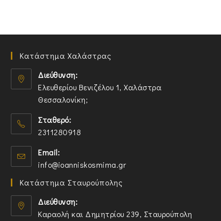
Κατάστημα Χαλάστρας
Διεύθυνση:
Ελευθερίου Βενιζέλου 1, Χαλάστρα
Θεσσαλονίκη;
O
Σταθερό:
p
2311280918
e
n
O
Email:
s
p
O
info@ioanniskosmima.gr
i
e
p
n
n
Κατάστημα Σταυρούπολης
e
a
s
n
n
i
Διεύθυνση:
s
e
n
Καραολή και Δημητρίου 239, Σταυρούπολη
i
w
y