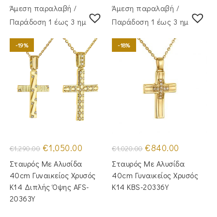
Άμεση παραλαβή /
Άμεση παραλαβή /
Παράδoση 1 έως 3 ημέρες
Παράδoση 1 έως 3 ημέρες
-19%
-18%
Original
Η
Original
Η
€
1,050.00
€
840.00
€
1,290.00
€
1,020.00
price
τρέχουσα
price
τρέχουσα
was:
τιμή
was:
τιμή
Σταυρός Mε Aλυσίδα
Σταυρός Mε Aλυσίδα
€1,290.00.
είναι:
€1,020.00.
είναι:
€1,050.00.
€840.00.
40cm Γυναικείος Χρυσός
40cm Γυναικείος Χρυσός
Κ14 Διπλής Όψης AFS-
Κ14 KBS-20336Y
20363Y