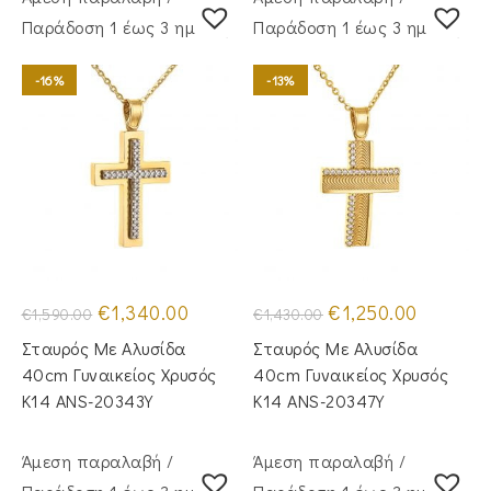
Παράδoση 1 έως 3 ημέρες
Παράδoση 1 έως 3 ημέρες
-16%
-13%
Original
Η
Original
Η
€
1,340.00
€
1,250.00
€
1,590.00
€
1,430.00
price
τρέχουσα
price
τρέχουσα
was:
τιμή
was:
τιμή
Σταυρός Με Αλυσίδα
Σταυρός Mε Aλυσίδα
€1,590.00.
είναι:
€1,430.00.
είναι:
€1,340.00.
€1,250.00.
40cm Γυναικείος Χρυσός
40cm Γυναικείος Χρυσός
Κ14 ANS-20343Y
Κ14 ANS-20347Y
Άμεση παραλαβή /
Άμεση παραλαβή /