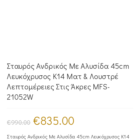
Σταυρός Ανδρικός Με Αλυσίδα 45cm
Λευκόχρυσος Κ14 Ματ & Λουστρέ
Λεπτομέρειες Στις Άκρες MFS-
21052W
€
835.00
Original
Η
price
τρέχουσα
€
990.00
was:
τιμή
€990.00.
είναι:
€835.00.
Σταυρός Ανδρικός Με Αλυσίδα 45cm Λευκόχρυσος Κ14