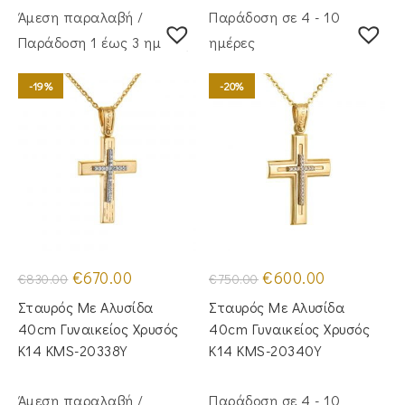
Άμεση παραλαβή /
Παράδοση σε 4 - 10
Παράδoση 1 έως 3 ημέρες
ημέρες
-19%
-20%
Original
Η
Original
Η
€
670.00
€
600.00
€
830.00
€
750.00
price
τρέχουσα
price
τρέχουσα
was:
τιμή
was:
τιμή
Σταυρός Με Αλυσίδα
Σταυρός Με Αλυσίδα
€830.00.
είναι:
€750.00.
είναι:
€670.00.
€600.00.
40cm Γυναικείος Χρυσός
40cm Γυναικείος Χρυσός
Κ14 KMS-20338Y
Κ14 KMS-20340Y
Άμεση παραλαβή /
Παράδοση σε 4 - 10