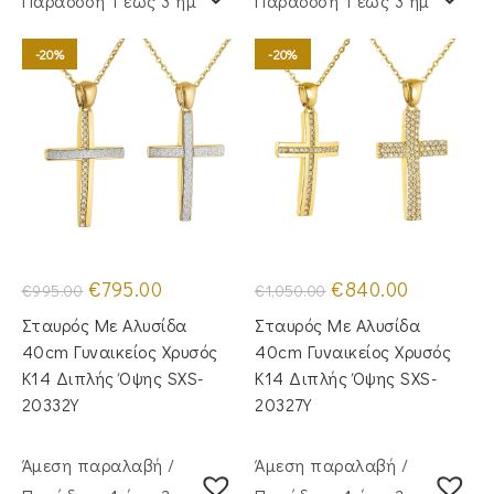
Παράδoση 1 έως 3 ημέρες
Παράδoση 1 έως 3 ημέρες
-20%
-20%
Original
Η
Original
Η
€
795.00
€
840.00
€
995.00
€
1,050.00
price
τρέχουσα
price
τρέχουσα
was:
τιμή
was:
τιμή
Σταυρός Με Αλυσίδα
Σταυρός Με Αλυσίδα
€995.00.
είναι:
€1,050.00.
είναι:
€795.00.
€840.00.
40cm Γυναικείος Χρυσός
40cm Γυναικείος Χρυσός
Κ14 Διπλής Όψης SXS-
Κ14 Διπλής Όψης SXS-
20332Y
20327Y
Άμεση παραλαβή /
Άμεση παραλαβή /