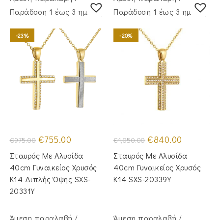
Παράδoση 1 έως 3 ημέρες
Παράδoση 1 έως 3 ημέρες
-23%
-20%
Original
Η
Original
Η
€
755.00
€
840.00
€
975.00
€
1,050.00
price
τρέχουσα
price
τρέχουσα
was:
τιμή
was:
τιμή
Σταυρός Με Αλυσίδα
Σταυρός Με Αλυσίδα
€975.00.
είναι:
€1,050.00.
είναι:
€755.00.
€840.00.
40cm Γυναικείος Χρυσός
40cm Γυναικείος Χρυσός
Κ14 Διπλής Όψης SXS-
Κ14 SXS-20339Y
20331Y
Άμεση παραλαβή /
Άμεση παραλαβή /