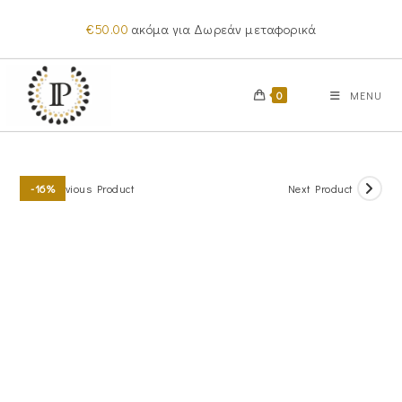
Skip
€
50.00
ακόμα για Δωρεάν μεταφορικά
to
content
0
MENU
Previous Product
Next Product
-16%