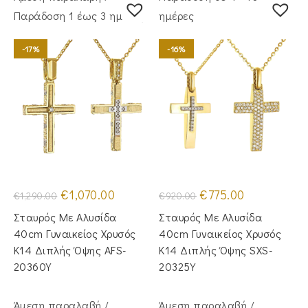
Παράδoση 1 έως 3 ημέρες
ημέρες
-17%
-16%
Original
Η
Original
Η
€
1,070.00
€
775.00
€
1,290.00
€
920.00
price
τρέχουσα
price
τρέχουσα
was:
τιμή
was:
τιμή
Σταυρός Με Αλυσίδα
Σταυρός Με Αλυσίδα
€1,290.00.
είναι:
€920.00.
είναι:
€1,070.00.
€775.00.
40cm Γυναικείος Χρυσός
40cm Γυναικείος Χρυσός
Κ14 Διπλής Όψης AFS-
Κ14 Διπλής Όψης SXS-
20360Y
20325Y
Άμεση παραλαβή /
Άμεση παραλαβή /