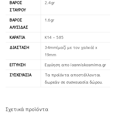
ΒΆΡΟΣ
2.4gr
ΣΤΑΥΡΟΎ
ΒΆΡΟΣ
1.6gr
ΑΛΥΣΊΔΑΣ
ΚΑΡΆΤΙΑ
Κ14 – 585
ΔΙΆΣΤΑΣΗ
34mm(μαζί με τον χαλκά) x
19mm
ΕΓΓΎΗΣΗ
Εγγύηση απο ioanniskosmima.gr
ΣΥΣΚΕΥΑΣΊΑ
Τα προϊόντα αποστέλλονται
δωρεάν σε συσκευασία δώρου.
Σχετικά προϊόντα