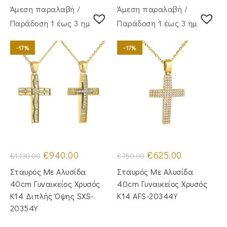
Άμεση παραλαβή /
Άμεση παραλαβή /
Παράδoση 1 έως 3 ημέρες
Παράδoση 1 έως 3 ημέρες
-17%
-17%
Original
Η
Original
Η
€
940.00
€
625.00
€
1,130.00
€
750.00
price
τρέχουσα
price
τρέχουσα
was:
τιμή
was:
τιμή
Σταυρός Με Αλυσίδα
Σταυρός Με Αλυσίδα
€1,130.00.
είναι:
€750.00.
είναι:
€940.00.
€625.00.
40cm Γυναικείος Χρυσός
40cm Γυναικείος Χρυσός
Κ14 Διπλής Όψης SXS-
Κ14 AFS-20344Y
20354Y