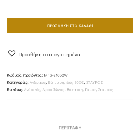
Σταυρός
Ανδρικός
ΠΡΟΣΘΉΚΗ ΣΤΟ ΚΑΛΆΘΙ
Με
Αλυσίδα
45cm
Προσθήκη στα αγαπημένα
Λευκόχρυσος
Κ14
Ματ
Κωδικός προϊόντος:
MFS-21052W
&
Κατηγορίες:
Ανδρικός
,
Βάπτιση
,
έως 300€
,
ΣΤΑΥΡΟΣ
Λουστρέ
Ετικέτες:
Ανδρικός
,
Αρραβώνας
,
Βάπτιση
,
Γάμος
,
Σταυρός
Λεπτομέρειες
Στις
Άκρες
MFS-
21052W
ΠΕΡΙΓΡΑΦΉ
ποσότητα