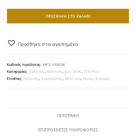
Σταυρός
Ανδρικός
ΠΡΟΣΘΉΚΗ ΣΤΟ ΚΑΛΆΘΙ
Με
Αλυσίδα
45cm
Προσθήκη στα αγαπημένα
Λευκόχρυσος
Κ14
Ματ
Κωδικός προϊόντος:
MFS-21061W
Περιμετρικά
Κατηγορίες:
Ανδρικός
,
Βάπτιση
,
έως 300€
,
ΣΤΑΥΡΟΣ
Και
Ετικέτες:
Ανδρικός
,
Αρραβώνας
,
Βάπτιση
,
Γάμος
,
Σταυρός
Λουστρέ
Σταυρό
Στην
Μέση
Με
ΠΕΡΙΓΡΑΦΉ
Τον
Εσταυρωμένο
ΕΠΙΠΡΌΣΘΕΤΕΣ ΠΛΗΡΟΦΟΡΊΕΣ