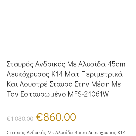
Σταυρός Ανδρικός Με Αλυσίδα 45cm
Λευκόχρυσος Κ14 Ματ Περιμετρικά
Και Λουστρέ Σταυρό Στην Μέση Με
Τον Εσταυρωμένο MFS-21061W
€
860.00
Original
Η
price
τρέχουσα
€
1,080.00
was:
τιμή
€1,080.00.
είναι:
€860.00.
Σταυρός Ανδρικός Με Αλυσίδα 45cm Λευκόχρυσος Κ14