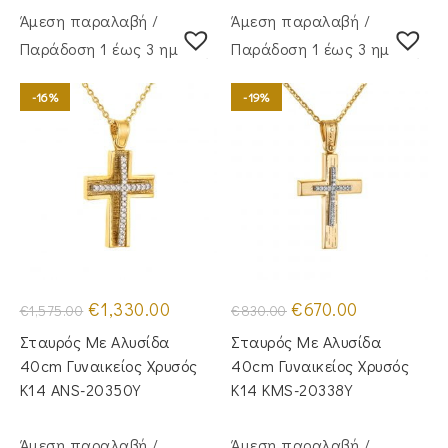
Άμεση παραλαβή /
Άμεση παραλαβή /
Παράδoση 1 έως 3 ημέρες
Παράδoση 1 έως 3 ημέρες
-16%
-19%
Original
Η
Original
Η
€
1,330.00
€
670.00
€
1,575.00
€
830.00
price
τρέχουσα
price
τρέχουσα
was:
τιμή
was:
τιμή
Σταυρός Mε Aλυσίδα
Σταυρός Με Αλυσίδα
€1,575.00.
είναι:
€830.00.
είναι:
€1,330.00.
€670.00.
40cm Γυναικείος Χρυσός
40cm Γυναικείος Χρυσός
Κ14 ANS-20350Y
Κ14 KMS-20338Y
Άμεση παραλαβή /
Άμεση παραλαβή /