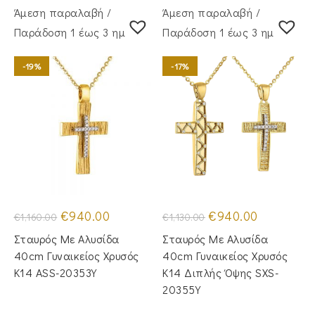
Άμεση παραλαβή /
Άμεση παραλαβή /
Παράδoση 1 έως 3 ημέρες
Παράδoση 1 έως 3 ημέρες
-19%
-17%
Original
Η
Original
Η
€
940.00
€
940.00
€
1,160.00
€
1,130.00
price
τρέχουσα
price
τρέχουσα
was:
τιμή
was:
τιμή
Σταυρός Με Αλυσίδα
Σταυρός Με Αλυσίδα
€1,160.00.
είναι:
€1,130.00.
είναι:
€940.00.
€940.00.
40cm Γυναικείος Χρυσός
40cm Γυναικείος Χρυσός
Κ14 ASS-20353Y
Κ14 Διπλής Όψης SXS-
20355Y