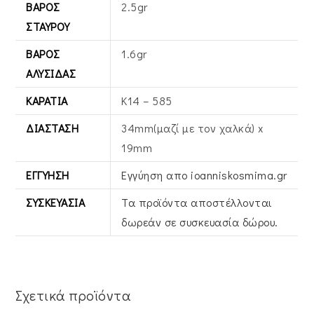
ΒΆΡΟΣ
2.5gr
ΣΤΑΥΡΟΎ
ΒΆΡΟΣ
1.6gr
ΑΛΥΣΊΔΑΣ
ΚΑΡΆΤΙΑ
Κ14 – 585
ΔΙΆΣΤΑΣΗ
34mm(μαζί με τον χαλκά) x
19mm
ΕΓΓΎΗΣΗ
Εγγύηση απο ioanniskosmima.gr
ΣΥΣΚΕΥΑΣΊΑ
Τα προϊόντα αποστέλλονται
δωρεάν σε συσκευασία δώρου.
Σχετικά προϊόντα