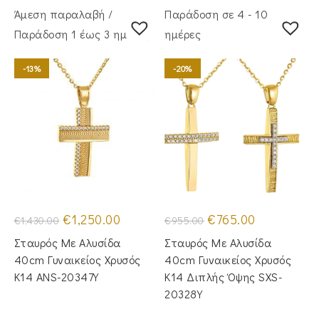
Άμεση παραλαβή /
Παράδοση σε 4 - 10
Παράδoση 1 έως 3 ημέρες
ημέρες
-13%
-20%
Original
Η
Original
Η
€
1,250.00
€
765.00
€
1,430.00
€
955.00
price
τρέχουσα
price
τρέχουσα
was:
τιμή
was:
τιμή
Σταυρός Mε Aλυσίδα
Σταυρός Με Αλυσίδα
€1,430.00.
είναι:
€955.00.
είναι:
€1,250.00.
€765.00.
40cm Γυναικείος Χρυσός
40cm Γυναικείος Χρυσός
Κ14 ANS-20347Y
Κ14 Διπλής Όψης SXS-
20328Y