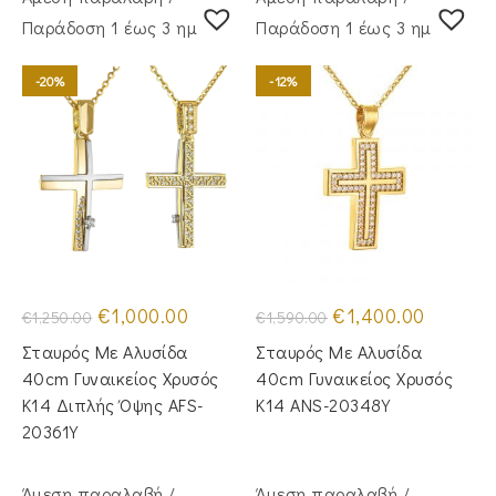
Παράδoση 1 έως 3 ημέρες
Παράδoση 1 έως 3 ημέρες
-20%
-12%
Original
Η
Original
Η
€
1,000.00
€
1,400.00
€
1,250.00
€
1,590.00
price
τρέχουσα
price
τρέχουσα
was:
τιμή
was:
τιμή
Σταυρός Με Αλυσίδα
Σταυρός Με Αλυσίδα
€1,250.00.
είναι:
€1,590.00.
είναι:
€1,000.00.
€1,400.00
40cm Γυναικείος Χρυσός
40cm Γυναικείος Χρυσός
Κ14 Διπλής Όψης AFS-
Κ14 ANS-20348Y
20361Y
Άμεση παραλαβή /
Άμεση παραλαβή /