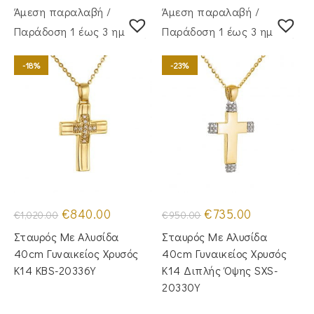
Άμεση παραλαβή /
Άμεση παραλαβή /
Παράδoση 1 έως 3 ημέρες
Παράδoση 1 έως 3 ημέρες
-18%
-23%
Original
Η
Original
Η
€
840.00
€
735.00
€
1,020.00
€
950.00
price
τρέχουσα
price
τρέχουσα
was:
τιμή
was:
τιμή
Σταυρός Mε Aλυσίδα
Σταυρός Με Αλυσίδα
€1,020.00.
είναι:
€950.00.
είναι:
€840.00.
€735.00.
40cm Γυναικείος Χρυσός
40cm Γυναικείος Χρυσός
Κ14 KBS-20336Y
Κ14 Διπλής Όψης SXS-
20330Y