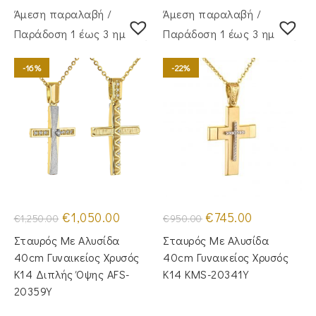
Άμεση παραλαβή /
Άμεση παραλαβή /
Παράδoση 1 έως 3 ημέρες
Παράδoση 1 έως 3 ημέρες
-16%
-22%
Original
Η
Original
Η
€
1,050.00
€
745.00
€
1,250.00
€
950.00
price
τρέχουσα
price
τρέχουσα
was:
τιμή
was:
τιμή
Σταυρός Με Αλυσίδα
Σταυρός Με Αλυσίδα
€1,250.00.
είναι:
€950.00.
είναι:
€1,050.00.
€745.00.
40cm Γυναικείος Χρυσός
40cm Γυναικείος Χρυσός
Κ14 Διπλής Όψης AFS-
Κ14 KMS-20341Y
20359Y