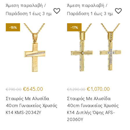
Άμεση παραλαβή /
Άμεση παραλαβή /
Παράδoση 1 έως 3 ημέρες
Παράδoση 1 έως 3 ημέρες
-18%
-17%
Original
Η
Original
Η
€
645.00
€
1,070.00
€
790.00
€
1,290.00
price
τρέχουσα
price
τρέχουσα
was:
τιμή
was:
τιμή
Σταυρός Με Αλυσίδα
Σταυρός Με Αλυσίδα
€790.00.
είναι:
€1,290.00.
είναι:
€645.00.
€1,070.00.
40cm Γυναικείος Χρυσός
40cm Γυναικείος Χρυσός
Κ14 KMS-20342Y
Κ14 Διπλής Όψης AFS-
20360Y