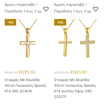
Άμεση παραλαβή /
Άμεση παραλαβή /
Παράδoση 1 έως 3 ημέρες
Παράδoση 1 έως 3 ημέρες
-18%
-20%
Original
Η
Original
Η
€
695.00
€
840.00
€
850.00
€
1,050.00
price
τρέχουσα
price
τρέχουσα
was:
τιμή
was:
τιμή
Σταυρός Με Αλυσίδα
Σταυρός Με Αλυσίδα
€850.00.
είναι:
€1,050.00.
είναι:
€695.00.
€840.00.
40cm Γυναικείος Χρυσός
40cm Γυναικείος Χρυσός
Κ14 SXS-20364Y
Κ14 Διπλής Όψης SXS-
20327Y