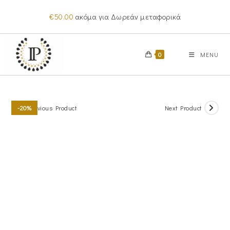
Skip
€
50.00
ακόμα για Δωρεάν μεταφορικά
to
content
0
MENU
Previous Product
Next Product
-20%