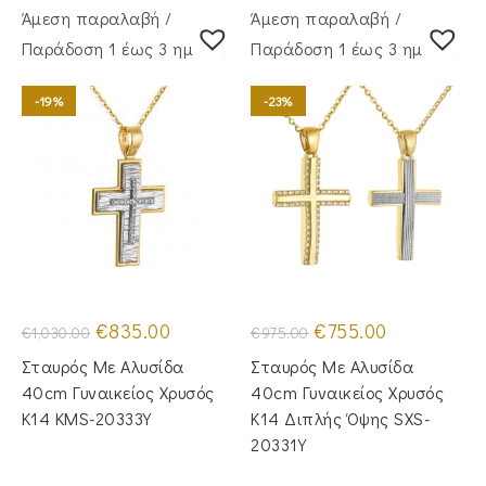
Άμεση παραλαβή /
Άμεση παραλαβή /
Παράδoση 1 έως 3 ημέρες
Παράδoση 1 έως 3 ημέρες
-19%
-23%
Original
Η
Original
Η
€
835.00
€
755.00
€
1,030.00
€
975.00
price
τρέχουσα
price
τρέχουσα
was:
τιμή
was:
τιμή
Σταυρός Mε Aλυσίδα
Σταυρός Με Αλυσίδα
€1,030.00.
είναι:
€975.00.
είναι:
€835.00.
€755.00.
40cm Γυναικείος Χρυσός
40cm Γυναικείος Χρυσός
Κ14 KMS-20333Y
Κ14 Διπλής Όψης SXS-
20331Y