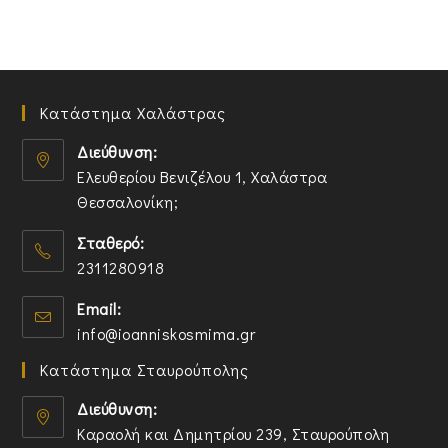
Κατάστημα Χαλάστρας
Διεύθυνση:
Ελευθερίου Βενιζέλου 1, Χαλάστρα
Θεσσαλονίκη;
O
Σταθερό:
p
2311280918
e
n
O
Email:
s
p
O
info@ioanniskosmima.gr
i
e
p
n
n
Κατάστημα Σταυρούπολης
e
a
s
n
n
i
Διεύθυνση:
s
e
n
Καραολή και Δημητρίου 239, Σταυρούπολη
i
w
y