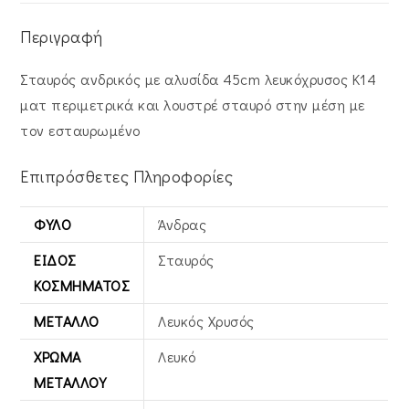
MFS-
21061W
Περιγραφή
ποσότητα
Σταυρός ανδρικός με αλυσίδα 45cm λευκόχρυσος Κ14
ματ περιμετρικά και λουστρέ σταυρό στην μέση με
τον εσταυρωμένο
Επιπρόσθετες Πληροφορίες
ΦΎΛΟ
Άνδρας
ΕΊΔΟΣ
Σταυρός
ΚΟΣΜΉΜΑΤΟΣ
ΜΈΤΑΛΛΟ
Λευκός Xρυσός
ΧΡΏΜΑ
Λευκό
ΜΕΤΆΛΛΟΥ