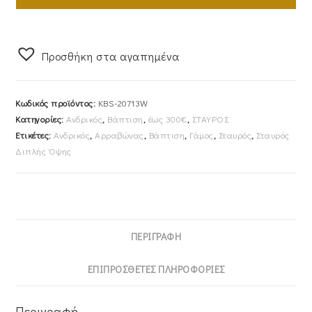
Με
Αλυσίδα
45cm
Προσθήκη στα αγαπημένα
Λευκόχρυσος
Κ14
KBS-
Κωδικός προϊόντος:
KBS-20713W
20713W
Κατηγορίες:
Ανδρικός
,
Βάπτιση
,
έως 300€
,
ΣΤΑΥΡΟΣ
ποσότητα
Ετικέτες:
Ανδρικός
,
Αρραβώνας
,
Βάπτιση
,
Γάμος
,
Σταυρός
,
Σταυρός
Διπλής Όψης
ΠΕΡΙΓΡΑΦΉ
ΕΠΙΠΡΌΣΘΕΤΕΣ ΠΛΗΡΟΦΟΡΊΕΣ
Περιγραφή