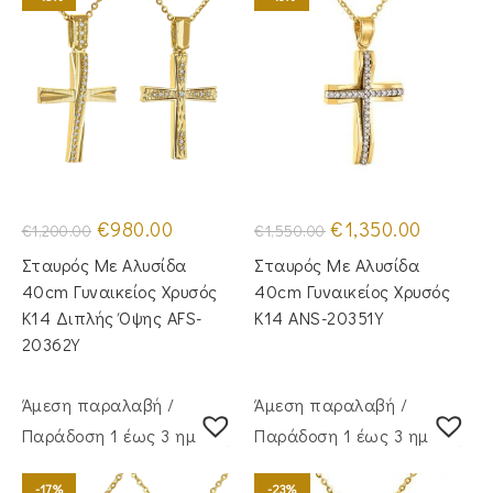
Original
Η
Original
Η
€
980.00
€
1,350.00
€
1,200.00
€
1,550.00
price
τρέχουσα
price
τρέχουσα
was:
τιμή
was:
τιμή
Σταυρός Mε Aλυσίδα
Σταυρός Με Αλυσίδα
€1,200.00.
είναι:
€1,550.00.
είναι:
€980.00.
€1,350.00
40cm Γυναικείος Χρυσός
40cm Γυναικείος Χρυσός
Κ14 Διπλής Όψης AFS-
Κ14 ANS-20351Y
20362Y
Άμεση παραλαβή /
Άμεση παραλαβή /
Παράδoση 1 έως 3 ημέρες
Παράδoση 1 έως 3 ημέρες
-17%
-23%