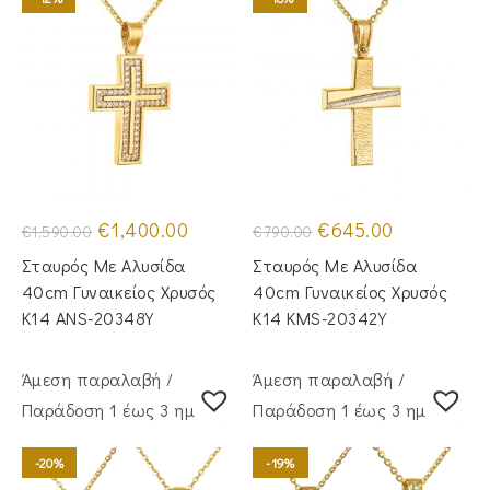
Original
Η
Original
Η
€
1,400.00
€
645.00
€
1,590.00
€
790.00
price
τρέχουσα
price
τρέχουσα
was:
τιμή
was:
τιμή
Σταυρός Με Αλυσίδα
Σταυρός Με Αλυσίδα
€1,590.00.
είναι:
€790.00.
είναι:
€1,400.00.
€645.00.
40cm Γυναικείος Χρυσός
40cm Γυναικείος Χρυσός
Κ14 ANS-20348Y
Κ14 KMS-20342Y
Άμεση παραλαβή /
Άμεση παραλαβή /
Παράδoση 1 έως 3 ημέρες
Παράδoση 1 έως 3 ημέρες
-20%
-19%