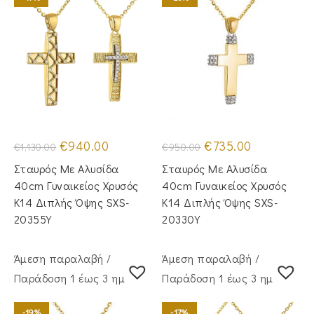
Original
Η
Original
Η
€
940.00
€
735.00
€
1,130.00
€
950.00
price
τρέχουσα
price
τρέχουσα
was:
τιμή
was:
τιμή
Σταυρός Με Αλυσίδα
Σταυρός Με Αλυσίδα
€1,130.00.
είναι:
€950.00.
είναι:
€940.00.
€735.00.
40cm Γυναικείος Χρυσός
40cm Γυναικείος Χρυσός
Κ14 Διπλής Όψης SXS-
Κ14 Διπλής Όψης SXS-
20355Y
20330Y
Άμεση παραλαβή /
Άμεση παραλαβή /
Παράδoση 1 έως 3 ημέρες
Παράδoση 1 έως 3 ημέρες
-19%
-17%