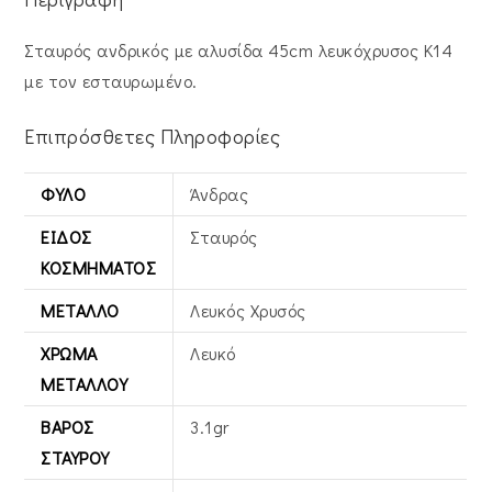
Σταυρός ανδρικός με αλυσίδα 45cm λευκόχρυσος Κ14
με τον εσταυρωμένο.
Επιπρόσθετες Πληροφορίες
ΦΎΛΟ
Άνδρας
ΕΊΔΟΣ
Σταυρός
ΚΟΣΜΉΜΑΤΟΣ
ΜΈΤΑΛΛΟ
Λευκός Xρυσός
ΧΡΏΜΑ
Λευκό
ΜΕΤΆΛΛΟΥ
ΒΆΡΟΣ
3.1gr
ΣΤΑΥΡΟΎ