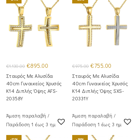
Original
Η
Original
Η
€
895.00
€
755.00
€
1,130.00
€
975.00
price
τρέχουσα
price
τρέχουσα
was:
τιμή
was:
τιμή
Σταυρός Mε Aλυσίδα
Σταυρός Με Αλυσίδα
€1,130.00.
είναι:
€975.00.
είναι:
€895.00.
€755.00.
40cm Γυναικείος Χρυσός
40cm Γυναικείος Χρυσός
Κ14 Διπλής Όψης AFS-
Κ14 Διπλής Όψης SXS-
20358Y
20331Y
Άμεση παραλαβή /
Άμεση παραλαβή /
Παράδoση 1 έως 3 ημέρες
Παράδoση 1 έως 3 ημέρες
-12%
-18%