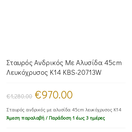
Σταυρός Ανδρικός Με Αλυσίδα 45cm
Λευκόχρυσος Κ14 KBS-20713W
€
970.00
Original
Η
price
τρέχουσα
€
1,280.00
was:
τιμή
€1,280.00.
είναι:
€970.00.
Σταυρός ανδρικός με αλυσίδα 45cm λευκόχρυσος Κ14
Άμεση παραλαβή / Παράδoση 1 έως 3 ημέρες