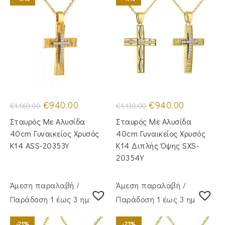
Original
Η
Original
Η
€
940.00
€
940.00
€
1,160.00
€
1,130.00
price
τρέχουσα
price
τρέχουσα
was:
τιμή
was:
τιμή
Σταυρός Με Αλυσίδα
Σταυρός Με Αλυσίδα
€1,160.00.
είναι:
€1,130.00.
είναι:
€940.00.
€940.00.
40cm Γυναικείος Χρυσός
40cm Γυναικείος Χρυσός
Κ14 ASS-20353Y
Κ14 Διπλής Όψης SXS-
20354Y
Άμεση παραλαβή /
Άμεση παραλαβή /
Παράδoση 1 έως 3 ημέρες
Παράδoση 1 έως 3 ημέρες
-21%
-23%