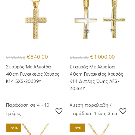
Original
Η
Original
Η
€
840.00
€
1,000.00
€
1,050.00
€
1,250.00
price
τρέχουσα
price
τρέχουσα
was:
τιμή
was:
τιμή
Σταυρός Με Αλυσίδα
Σταυρός Με Αλυσίδα
€1,050.00.
είναι:
€1,250.00.
είναι:
€840.00.
€1,000.00
40cm Γυναικείος Χρυσός
40cm Γυναικείος Χρυσός
Κ14 SXS-20339Y
Κ14 Διπλής Όψης AFS-
20361Y
Παράδοση σε 4 - 10
Άμεση παραλαβή /
ημέρες
Παράδoση 1 έως 3 ημέρες
-16%
-16%