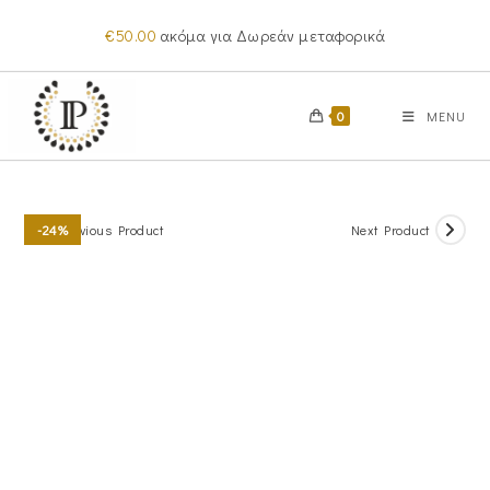
Skip
€
50.00
ακόμα για Δωρεάν μεταφορικά
to
content
0
MENU
Previous Product
Next Product
-24%