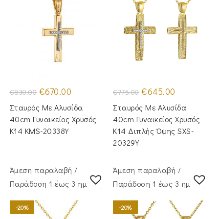
Original
Η
Original
Η
€
670.00
€
645.00
€
830.00
€
775.00
price
τρέχουσα
price
τρέχουσα
was:
τιμή
was:
τιμή
Σταυρός Με Αλυσίδα
Σταυρός Με Αλυσίδα
€830.00.
είναι:
€775.00.
είναι:
€670.00.
€645.00.
40cm Γυναικείος Χρυσός
40cm Γυναικείος Χρυσός
Κ14 KMS-20338Y
Κ14 Διπλής Όψης SXS-
20329Y
Άμεση παραλαβή /
Άμεση παραλαβή /
Παράδoση 1 έως 3 ημέρες
Παράδoση 1 έως 3 ημέρες
-20%
-20%