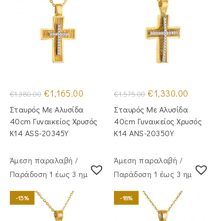
Original
Η
Original
Η
€
1,165.00
€
1,330.00
€
1,380.00
€
1,575.00
price
τρέχουσα
price
τρέχουσα
was:
τιμή
was:
τιμή
Σταυρός Mε Aλυσίδα
Σταυρός Mε Aλυσίδα
€1,380.00.
είναι:
€1,575.00.
είναι:
€1,165.00.
€1,330.00.
40cm Γυναικείος Χρυσός
40cm Γυναικείος Χρυσός
Κ14 ASS-20345Y
Κ14 ANS-20350Y
Άμεση παραλαβή /
Άμεση παραλαβή /
Παράδoση 1 έως 3 ημέρες
Παράδoση 1 έως 3 ημέρες
-15%
-18%