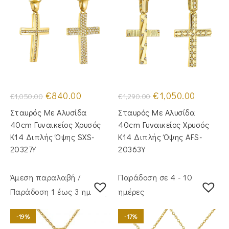
Original
Η
Original
Η
€
840.00
€
1,050.00
€
1,050.00
€
1,290.00
price
τρέχουσα
price
τρέχουσα
was:
τιμή
was:
τιμή
Σταυρός Με Αλυσίδα
Σταυρός Mε Aλυσίδα
€1,050.00.
είναι:
€1,290.00.
είναι:
€840.00.
€1,050.00
40cm Γυναικείος Χρυσός
40cm Γυναικείος Χρυσός
Κ14 Διπλής Όψης SXS-
Κ14 Διπλής Όψης AFS-
20327Y
20363Y
Άμεση παραλαβή /
Παράδοση σε 4 - 10
Παράδoση 1 έως 3 ημέρες
ημέρες
-19%
-17%