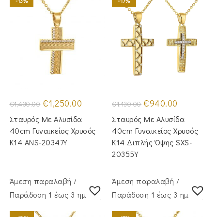
-13%
-17%
Original
Η
Original
Η
€
1,250.00
€
940.00
€
1,430.00
€
1,130.00
price
τρέχουσα
price
τρέχουσα
was:
τιμή
was:
τιμή
Σταυρός Mε Aλυσίδα
Σταυρός Με Αλυσίδα
€1,430.00.
είναι:
€1,130.00.
είναι:
€1,250.00.
€940.00.
40cm Γυναικείος Χρυσός
40cm Γυναικείος Χρυσός
Κ14 ANS-20347Y
Κ14 Διπλής Όψης SXS-
20355Y
Άμεση παραλαβή /
Άμεση παραλαβή /
Παράδoση 1 έως 3 ημέρες
Παράδoση 1 έως 3 ημέρες