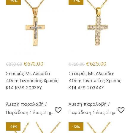
-19%
-17%
Original
Η
Original
Η
€
670.00
€
625.00
€
830.00
€
750.00
price
τρέχουσα
price
τρέχουσα
was:
τιμή
was:
τιμή
Σταυρός Με Αλυσίδα
Σταυρός Με Αλυσίδα
€830.00.
είναι:
€750.00.
είναι:
€670.00.
€625.00.
40cm Γυναικείος Χρυσός
40cm Γυναικείος Χρυσός
Κ14 KMS-20338Y
Κ14 AFS-20344Y
Άμεση παραλαβή /
Άμεση παραλαβή /
Παράδoση 1 έως 3 ημέρες
Παράδoση 1 έως 3 ημέρες
-21%
-12%