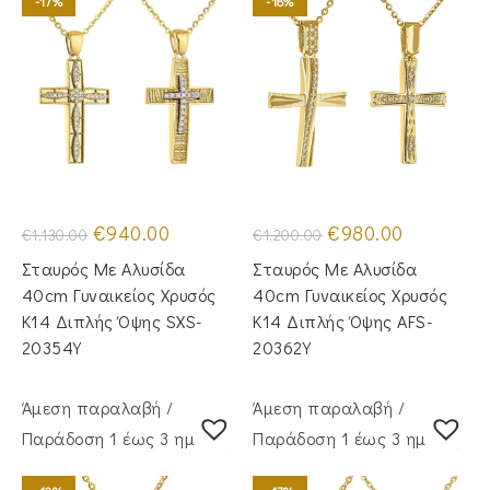
-17%
-18%
Original
Η
Original
Η
€
940.00
€
980.00
€
1,130.00
€
1,200.00
price
τρέχουσα
price
τρέχουσα
was:
τιμή
was:
τιμή
Σταυρός Με Αλυσίδα
Σταυρός Mε Aλυσίδα
€1,130.00.
είναι:
€1,200.00.
είναι:
€940.00.
€980.00.
40cm Γυναικείος Χρυσός
40cm Γυναικείος Χρυσός
Κ14 Διπλής Όψης SXS-
Κ14 Διπλής Όψης AFS-
20354Y
20362Y
Άμεση παραλαβή /
Άμεση παραλαβή /
Παράδoση 1 έως 3 ημέρες
Παράδoση 1 έως 3 ημέρες