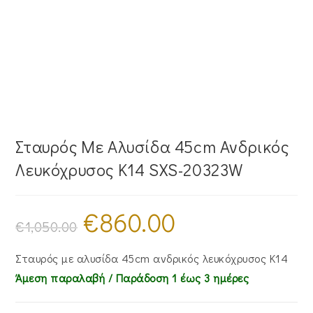
Σταυρός Mε Aλυσίδα 45cm Ανδρικός
Λευκόχρυσος Κ14 SXS-20323W
€
860.00
Original
Η
price
τρέχουσα
€
1,050.00
was:
τιμή
€1,050.00.
είναι:
€860.00.
Σταυρός με αλυσίδα 45cm ανδρικός λευκόχρυσος Κ14
Άμεση παραλαβή / Παράδoση 1 έως 3 ημέρες