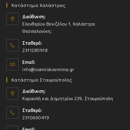
Κατάστημα Χαλάστρας
Διεύθυνση:
Ελευθερίου Βενιζέλου 1, Χαλάστρα
Θεσσαλονίκη;
O
Σταθερό:
p
2311280918
e
n
O
Email:
s
p
O
info@ioanniskosmima.gr
i
e
p
n
n
Κατάστημα Σταυρούπολης
e
a
s
n
n
i
Διεύθυνση:
s
e
n
Καραολή και Δημητρίου 239, Σταυρούπολη
i
w
y
O
n
t
o
Σταθερό:
p
y
a
u
2310660419
e
o
b
r
n
O
u
a
Email: