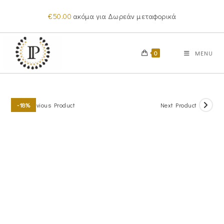
Skip
€
50.00
ακόμα για Δωρεάν μεταφορικά
to
content
0
MENU
Previous Product
Next Product
-18%