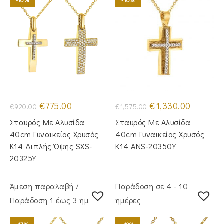
-16%
-16%
Original
Η
Original
Η
€
775.00
€
1,330.00
€
920.00
€
1,575.00
price
τρέχουσα
price
τρέχουσα
was:
τιμή
was:
τιμή
Σταυρός Με Αλυσίδα
Σταυρός Mε Aλυσίδα
€920.00.
είναι:
€1,575.00.
είναι:
€775.00.
€1,330.00.
40cm Γυναικείος Χρυσός
40cm Γυναικείος Χρυσός
Κ14 Διπλής Όψης SXS-
Κ14 ANS-20350Y
20325Y
Άμεση παραλαβή /
Παράδοση σε 4 - 10
Παράδoση 1 έως 3 ημέρες
ημέρες