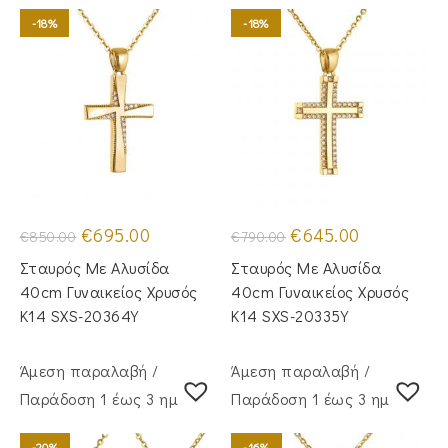
-18%
-18%
Original
Η
Original
Η
€
695.00
€
645.00
€
850.00
€
790.00
price
τρέχουσα
price
τρέχουσα
was:
τιμή
was:
τιμή
Σταυρός Με Αλυσίδα
Σταυρός Mε Aλυσίδα
€850.00.
είναι:
€790.00.
είναι:
€695.00.
€645.00.
40cm Γυναικείος Χρυσός
40cm Γυναικείος Χρυσός
Κ14 SXS-20364Y
Κ14 SXS-20335Y
Άμεση παραλαβή /
Άμεση παραλαβή /
Παράδoση 1 έως 3 ημέρες
Παράδoση 1 έως 3 ημέρες
-20%
-16%