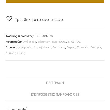
Aλυσίδα
45cm
Ανδρικός
Προσθήκη στα αγαπημένα
Λευκόχρυσος
Κ14
SXS-
Κωδικός προϊόντος:
SXS-20323W
20323W
Κατηγορίες:
Ανδρικός
,
Βάπτιση
,
έως 300€
,
ΣΤΑΥΡΟΣ
ποσότητα
Ετικέτες:
Ανδρικός
,
Αρραβώνας
,
Βάπτιση
,
Γάμος
,
Σταυρός
,
Σταυρός
Διπλής Όψης
ΠΕΡΙΓΡΑΦΉ
ΕΠΙΠΡΌΣΘΕΤΕΣ ΠΛΗΡΟΦΟΡΊΕΣ
Περιγραφή