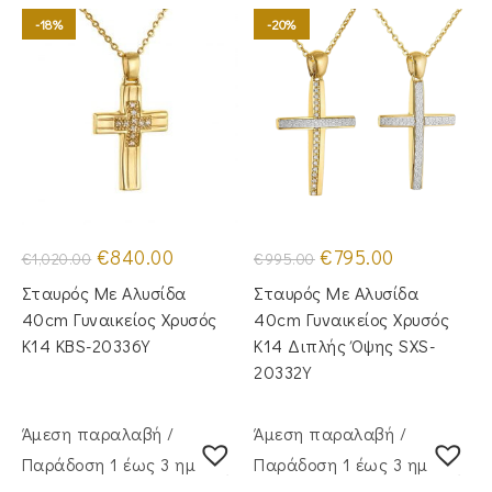
-18%
-20%
Original
Η
Original
Η
€
840.00
€
795.00
€
1,020.00
€
995.00
price
τρέχουσα
price
τρέχουσα
was:
τιμή
was:
τιμή
Σταυρός Mε Aλυσίδα
Σταυρός Με Αλυσίδα
€1,020.00.
είναι:
€995.00.
είναι:
€840.00.
€795.00.
40cm Γυναικείος Χρυσός
40cm Γυναικείος Χρυσός
Κ14 KBS-20336Y
Κ14 Διπλής Όψης SXS-
20332Y
Άμεση παραλαβή /
Άμεση παραλαβή /
Παράδoση 1 έως 3 ημέρες
Παράδoση 1 έως 3 ημέρες