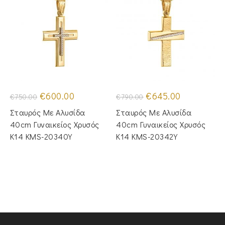
Original
Η
Original
Η
€
600.00
€
645.00
€
750.00
€
790.00
price
τρέχουσα
price
τρέχουσα
was:
τιμή
was:
τιμή
Σταυρός Με Αλυσίδα
Σταυρός Με Αλυσίδα
€750.00.
είναι:
€790.00.
είναι:
€600.00.
€645.00.
40cm Γυναικείος Χρυσός
40cm Γυναικείος Χρυσός
Κ14 KMS-20340Y
Κ14 KMS-20342Y