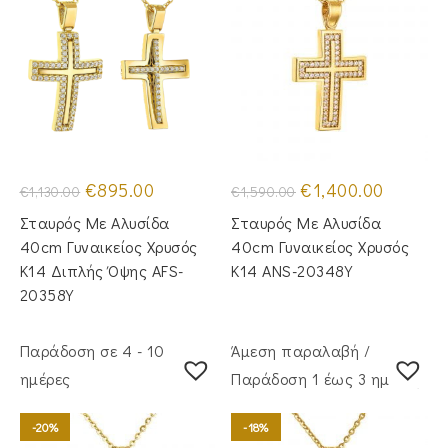
Original
Η
Original
Η
€
895.00
€
1,400.00
€
1,130.00
€
1,590.00
price
τρέχουσα
price
τρέχουσα
was:
τιμή
was:
τιμή
Σταυρός Mε Aλυσίδα
Σταυρός Με Αλυσίδα
€1,130.00.
είναι:
€1,590.00.
είναι:
€895.00.
€1,400.00
40cm Γυναικείος Χρυσός
40cm Γυναικείος Χρυσός
Κ14 Διπλής Όψης AFS-
Κ14 ANS-20348Y
20358Y
Παράδοση σε 4 - 10
Άμεση παραλαβή /
ημέρες
Παράδoση 1 έως 3 ημέρες
-20%
-18%