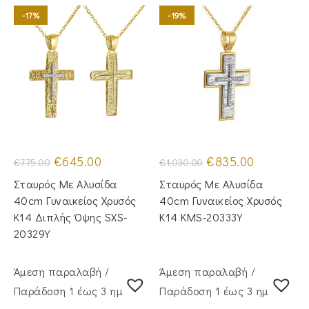
-17%
-19%
Original
Η
Original
Η
€
645.00
€
835.00
€
775.00
€
1,030.00
price
τρέχουσα
price
τρέχουσα
was:
τιμή
was:
τιμή
Σταυρός Με Αλυσίδα
Σταυρός Mε Aλυσίδα
€775.00.
είναι:
€1,030.00.
είναι:
€645.00.
€835.00.
40cm Γυναικείος Χρυσός
40cm Γυναικείος Χρυσός
Κ14 Διπλής Όψης SXS-
Κ14 KMS-20333Y
20329Y
Άμεση παραλαβή /
Άμεση παραλαβή /
Παράδoση 1 έως 3 ημέρες
Παράδoση 1 έως 3 ημέρες