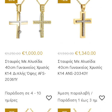
Original
Η
Original
Η
€
1,000.00
€
1,340.00
€
1,250.00
€
1,590.00
price
τρέχουσα
price
τρέχουσα
was:
τιμή
was:
τιμή
Σταυρός Με Αλυσίδα
Σταυρός Με Αλυσίδα
€1,250.00.
είναι:
€1,590.00.
είναι:
€1,000.00.
€1,340.00
40cm Γυναικείος Χρυσός
40cm Γυναικείος Χρυσός
Κ14 Διπλής Όψης AFS-
Κ14 ANS-20343Y
20361Y
Παράδοση σε 4 - 10
Άμεση παραλαβή /
ημέρες
Παράδoση 1 έως 3 ημέρες