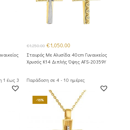
Original
Η
€
1,050.00
€
1,250.00
price
τρέχουσα
was:
τιμή
ναικείος
Σταυρός Με Αλυσίδα 40cm Γυναικείος
€1,250.00.
είναι:
€1,050.00.
Χρυσός Κ14 Διπλής Όψης AFS-20359Y
 1 έως 3
Παράδοση σε 4 - 10 ημέρες
-16%