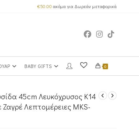
€
50.00
ακόμα για Δωρεάν μεταφορικά
ΟΥΑΡ
BABY GIFTS
0
υσίδα 45cm Λευκόχρυσος Κ14
 Ζαγρέ Λεπτομέρειες MKS-