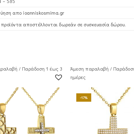
4 – 585
γύηση απο ioanniskosmima.gr
 προϊόντα αποστέλλονται δωρεάν σε συσκευασία δώρου.
ραλαβή / Παράδoση 1 έως 3
Άμεση παραλαβή / Παράδoση
ημέρες
-17%