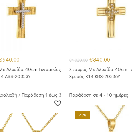
Original
Η
Original
Η
€
940.00
€
840.00
€
1,020.00
price
τρέχουσα
price
τρέχουσα
was:
τιμή
was:
τιμή
Με Αλυσίδα 40cm Γυναικείος
Σταυρός Mε Aλυσίδα 40cm Γυ
€1,160.00.
είναι:
€1,020.00.
είναι:
€940.00.
€840.00.
14 ASS-20353Y
Χρυσός Κ14 KBS-20336Y
ραλαβή / Παράδoση 1 έως 3
Παράδοση σε 4 - 10 ημέρες
-13%