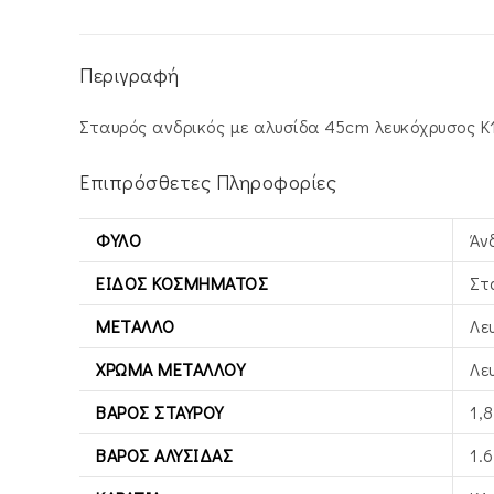
Περιγραφή
Σταυρός ανδρικός με αλυσίδα 45cm λευκόχρυσος Κ1
Επιπρόσθετες Πληροφορίες
ΦΎΛΟ
Άν
ΕΊΔΟΣ ΚΟΣΜΉΜΑΤΟΣ
Στ
ΜΈΤΑΛΛΟ
Λε
ΧΡΏΜΑ ΜΕΤΆΛΛΟΥ
Λε
ΒΆΡΟΣ ΣΤΑΥΡΟΎ
1,8
ΒΆΡΟΣ ΑΛΥΣΊΔΑΣ
1.6