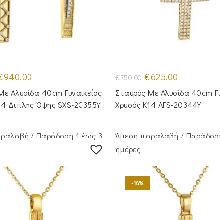
Original
Η
Original
Η
€
940.00
€
625.00
€
750.00
price
τρέχουσα
price
τρέχουσα
was:
τιμή
was:
τιμή
Με Αλυσίδα 40cm Γυναικείος
Σταυρός Με Αλυσίδα 40cm Γυ
€1,130.00.
είναι:
€750.00.
είναι:
€940.00.
€625.00.
14 Διπλής Όψης SXS-20355Y
Χρυσός Κ14 AFS-20344Y
ραλαβή / Παράδoση 1 έως 3
Άμεση παραλαβή / Παράδoση
ημέρες
-18%