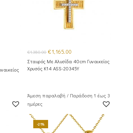
Original
Η
€
1,165.00
€
1,380.00
price
τρέχουσα
was:
τιμή
Σταυρός Mε Aλυσίδα 40cm Γυναικείος
€1,380.00.
είναι:
€1,165.00.
Χρυσός Κ14 ASS-20345Y
ναικείος
Άμεση παραλαβή / Παράδoση 1 έως 3
ημέρες
-21%