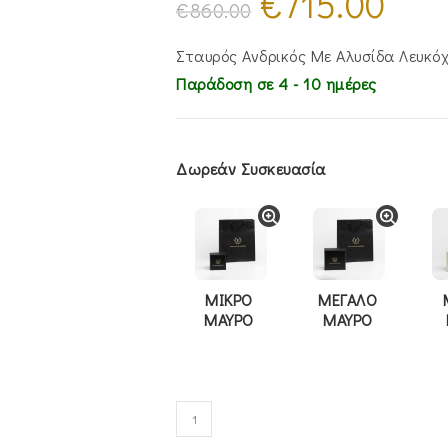
€
715.00
price
τρέχουσα
€
860.00
was:
τιμή
€860.00.
είναι:
€715.00.
Σταυρός Ανδρικός Με Αλυσίδα Λευκό
Παράδοση σε 4 - 10 ημέρες
Δωρεάν Συσκευασία
ΜΙΚΡΟ
ΜΕΓΑΛΟ
ΜΑΥΡΟ
ΜΑΥΡΟ
Σταυρός
Ανδρικός