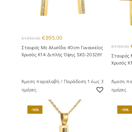
Original
Η
€
895.00
€
1,050.00
price
τρέχουσα
was:
τιμή
€
1,130.00
Σταυρός Με Αλυσίδα 40cm Γυναικείος
€1,050.00.
είναι:
€895.00.
Χρυσός Κ14 Διπλής Όψης SXS-20326Y
Σταυρός 
Χρυσός Κ
Άμεση παραλαβή / Παράδoση 1 έως 3
Άμεση πα
ημέρες
ημέρες
-16%
-19%