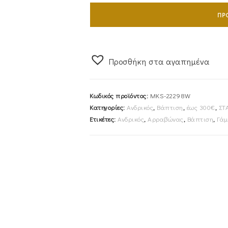
Με
ΠΡ
Αλυσίδα
45cm
Λευκόχρυσος
Κ14
Προσθήκη στα αγαπημένα
Διπλής
Όψης
Κωδικός προϊόντος:
MKS-22298W
Λουστρέ
Κατηγορίες:
Ανδρικός
,
Βάπτιση
,
έως 300€
,
ΣΤ
Με
Ετικέτες:
Ανδρικός
,
Αρραβώνας
,
Βάπτιση
,
Γάμ
Ζαγρέ
Λεπτομέρειες
MKS-
22298W
ποσότητα