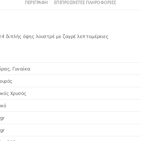
ΠΕΡΙΓΡΑΦΉ
ΕΠΙΠΡΌΣΘΕΤΕΣ ΠΛΗΡΟΦΟΡΊΕΣ
4 διπλής όψης λουστρέ με ζαγρέ λεπτομέρειες
δρας, Γυναίκα
αυρός
υκός Xρυσός
υκό
gr
gr