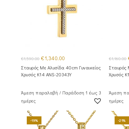
Original
Η
€
1,340.00
€
1,590.00
€
1,160.00
price
τρέχουσα
was:
τιμή
Σταυρός Με Αλυσίδα 40cm Γυναικείος
Σταυρός 
€1,590.00.
είναι:
€1,340.00.
Χρυσός Κ14 ANS-20343Y
Χρυσός Κ
Άμεση παραλαβή / Παράδoση 1 έως 3
Άμεση πα
ημέρες
ημέρες
-19%
-21%