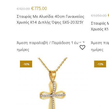
Original
Η
€
775.00
€
920.00
price
τρέχουσα
was:
τιμή
€
1,050.00
Σταυρός Με Αλυσίδα 40cm Γυναικείος
€920.00.
είναι:
€775.00.
Χρυσός Κ14 Διπλής Όψης SXS-20325Y
Σταυρός Μ
Χρυσός Κ
Άμεση παραλαβή / Παράδoση 1 έως 3
Άμεση πα
ημέρες
ημέρες
-16%
-13%