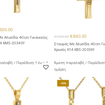
iginal
Η
600.00
ice
τρέχουσα
s:
τιμή
Original
Η
€
840.00
€
1,020.00
ε Αλυσίδα 40cm Γυναικείος
50.00.
είναι:
price
τρέχουσα
€600.00.
was:
τιμή
14 KMS-20340Y
Σταυρός Mε Aλυσίδα 40cm Γυ
€1,020.00.
είναι:
€840.00.
Χρυσός Κ14 KBS-20336Y
ραλαβή / Παράδoση 1 έως 3
Άμεση παραλαβή / Παράδoση
ημέρες
-19%