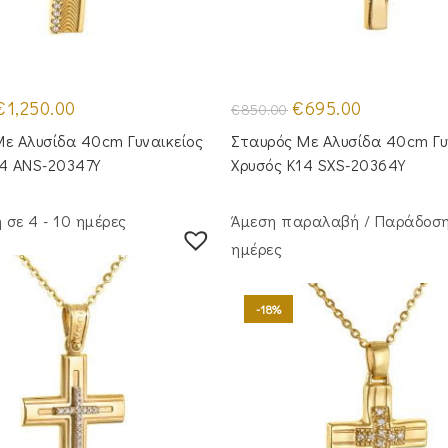
riginal
Η
Original
Η
€
1,250.00
€
695.00
€
850.00
rice
τρέχουσα
price
τρέχουσα
was:
τιμή
was:
τιμή
ε Aλυσίδα 40cm Γυναικείος
Σταυρός Με Αλυσίδα 40cm Γυ
1,430.00.
είναι:
€850.00.
είναι:
€1,250.00.
€695.00.
14 ANS-20347Y
Χρυσός Κ14 SXS-20364Y
σε 4 - 10 ημέρες
Άμεση παραλαβή / Παράδoση
ημέρες
-18%