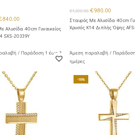
Original
Η
€
980.00
€
1,200.00
price
τρέχουσα
Original
Η
was:
τιμή
€
840.00
Σταυρός Mε Aλυσίδα 40cm Γυ
price
τρέχουσα
€1,200.00.
είναι:
was:
τιμή
€980.00.
Χρυσός Κ14 Διπλής Όψης AFS
ε Αλυσίδα 40cm Γυναικείος
€1,050.00.
είναι:
€840.00.
14 SXS-20339Y
ραλαβή / Παράδoση 1 έως 3
Άμεση παραλαβή / Παράδoση
ημέρες
-18%