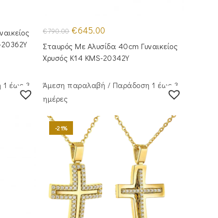
Original
Η
€
645.00
€
790.00
ναικείος
price
τρέχουσα
was:
τιμή
-20362Y
Σταυρός Με Αλυσίδα 40cm Γυναικείος
€790.00.
είναι:
€645.00.
Χρυσός Κ14 KMS-20342Y
 1 έως 3
Άμεση παραλαβή / Παράδoση 1 έως 3
ημέρες
-21%