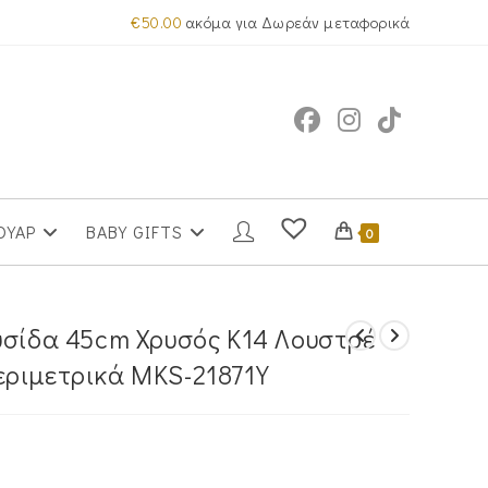
€
50.00
ακόμα για Δωρεάν μεταφορικά
ΟΥΑΡ
BABY GIFTS
0
υσίδα 45cm Χρυσός Κ14 Λουστρέ
ριμετρικά MKS-21871Y
α