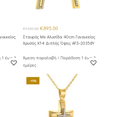
Original
Η
€
895.00
€
1,130.00
price
τρέχουσα
was:
τιμή
ναικείος
Σταυρός Mε Aλυσίδα 40cm Γυναικείος
€1,130.00.
είναι:
€895.00.
Χρυσός Κ14 Διπλής Όψης AFS-20358Y
 1 έως 3
Άμεση παραλαβή / Παράδoση 1 έως 3
ημέρες
-15%