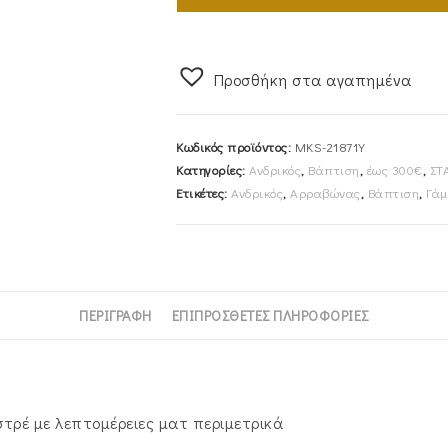
Με
Αλυσίδα
45cm
Προσθήκη στα αγαπημένα
Χρυσός
Κ14
Λουστρέ
Κωδικός προϊόντος:
MKS-21871Y
Με
Κατηγορίες:
Ανδρικός
,
Βάπτιση
,
έως 300€
,
ΣΤ
Λεπτομέρειες
Ετικέτες:
Ανδρικός
,
Αρραβώνας
,
Βάπτιση
,
Γάμ
Ματ
Περιμετρικά
MKS-
21871Y
ποσότητα
ΠΕΡΙΓΡΑΦΉ
ΕΠΙΠΡΌΣΘΕΤΕΣ ΠΛΗΡΟΦΟΡΊΕΣ
στρέ με λεπτομέρειες ματ περιμετρικά