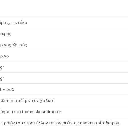
δρας, Γυναίκα
αυρός
τρινος Xρυσός
τρινο
gr
gr
4 – 585
x33mm(μαζί με τον χαλκά)
γύηση απο ioanniskosmima.gr
 προϊόντα αποστέλλονται δωρεάν σε συσκευασία δώρου.