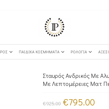
ΥΡΟΣ
ΠΑΙΔΙΚΑ ΚΟΣΜΗΜΑΤΑ
ΡΟΛΟΓΙΑ
ΑΞΕΣ
Σταυρός Ανδρικός Με Αλ
Με Λεπτομέρειες Ματ Πε
€
795.00
Original
Η
price
τρέχουσ
€
925.00
was:
τιμή