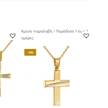
Άμεση παραλαβή / Παράδoση 1 έως 3
ημέρες
-18%