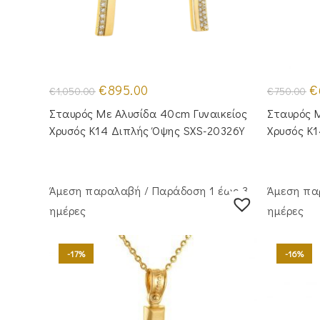
Original
Η
Or
€
895.00
€
€
1,050.00
€
750.00
price
τρέχουσα
pr
was:
τιμή
wa
Σταυρός Με Αλυσίδα 40cm Γυναικείος
Σταυρός Μ
€1,050.00.
είναι:
€7
€895.00.
Χρυσός Κ14 Διπλής Όψης SXS-20326Y
Χρυσός Κ
Άμεση παραλαβή / Παράδoση 1 έως 3
Άμεση πα
ημέρες
ημέρες
-17%
-16%