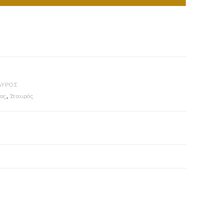
ΑΥΡΟΣ
ος
,
Σταυρός