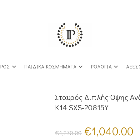
ΥΡΟΣ
ΠΑΙΔΙΚΑ ΚΟΣΜΗΜΑΤΑ
ΡΟΛΟΓΙΑ
ΑΞΕΣ
Σταυρός Διπλής Όψης Αν
Κ14 SXS-20815Y
€
1,040.00
Original
Η
price
τρ
€
1,270.00
was:
τι