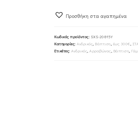
Ανδρικός
Με
Προσθήκη στα αγαπημένα
Αλυσίδα
45cm
Χρυσός
Κωδικός προϊόντος:
SXS-20815Y
Κ14
Κατηγορίες:
Ανδρικός
,
Βάπτιση
,
έως 300€
,
ΣΤ
SXS-
Ετικέτες:
Ανδρικός
,
Αρραβώνας
,
Βάπτιση
,
Γάμ
20815Y
ποσότητα