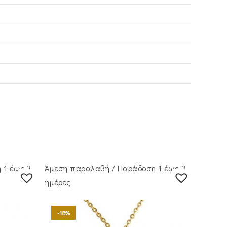
 1 έως 3
Άμεση παραλαβή / Παράδoση 1 έως 3
ημέρες
-18%