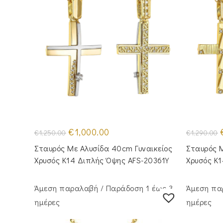
Original
Η
O
€
1,000.00
€
1,250.00
€
1,290.00
price
τρέχουσα
p
was:
τιμή
Σταυρός Με Αλυσίδα 40cm Γυναικείος
Σταυρός M
€1,250.00.
είναι:
€
€1,000.00.
Χρυσός Κ14 Διπλής Όψης AFS-20361Y
Χρυσός Κ
Άμεση παραλαβή / Παράδoση 1 έως 3
Άμεση πα
ημέρες
ημέρες