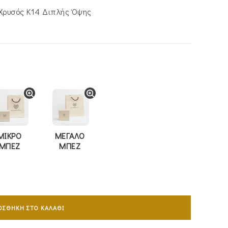
αι:
040.00.
Χρυσός Κ14 Διπλής Όψης
ΜΙΚΡΟ
ΜΕΓΑΛΟ
ΜΠΕΖ
ΜΠΕΖ
ΟΣΘΉΚΗ ΣΤΟ ΚΑΛΆΘΙ