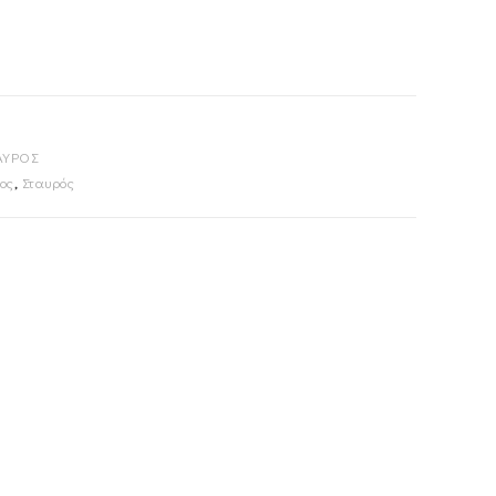
ΑΥΡΟΣ
ος
,
Σταυρός