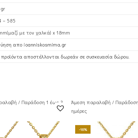
4gr
4 – 585
mm(μαζί με τον χαλκά) x 18mm
γύηση απο ioanniskosmima.gr
 προϊόντα αποστέλλονται δωρεάν σε συσκευασία δώρου.
ραλαβή / Παράδoση 1 έως 3
Άμεση παραλαβή / Παράδoση
ημέρες
-16%