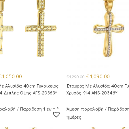
riginal
Η
Original
Η
€
1,050.00
€
1,090.00
€
1,290.00
rice
τρέχουσα
price
τρέχουσα
was:
τιμή
was:
τιμή
ε Aλυσίδα 40cm Γυναικείος
Σταυρός Mε Aλυσίδα 40cm Γυ
1,290.00.
είναι:
€1,290.00.
είναι:
€1,050.00.
€1,090.00
14 Διπλής Όψης AFS-20363Y
Χρυσός Κ14 ANS-20346Y
ραλαβή / Παράδoση 1 έως 3
Άμεση παραλαβή / Παράδoση
ημέρες