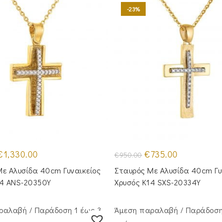
-23%
riginal
Η
Original
Η
€
1,330.00
€
735.00
€
950.00
rice
τρέχουσα
price
τρέχουσα
was:
τιμή
was:
τιμή
ε Aλυσίδα 40cm Γυναικείος
Σταυρός Mε Aλυσίδα 40cm Γυ
1,575.00.
είναι:
€950.00.
είναι:
€1,330.00.
€735.00.
14 ANS-20350Y
Χρυσός Κ14 SXS-20334Y
ραλαβή / Παράδoση 1 έως 3
Άμεση παραλαβή / Παράδoση