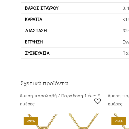
ΒΆΡΟΣ ΣΤΑΥΡΟΎ
3.
ΚΑΡΆΤΙΑ
Κ1
ΔΙΆΣΤΑΣΗ
32
ΕΓΓΎΗΣΗ
Εγ
ΣΥΣΚΕΥΑΣΊΑ
Τα
Σχετικά προϊόντα
Άμεση παραλαβή / Παράδoση 1 έως 3
Άμεση πα
ημέρες
ημέρες
-20%
-19%