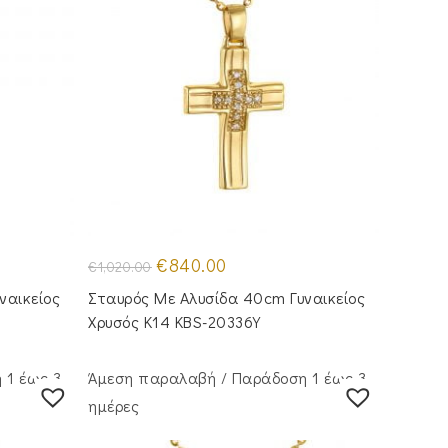
Original
Η
€
840.00
€
1,020.00
price
τρέχουσα
was:
τιμή
ναικείος
Σταυρός Mε Aλυσίδα 40cm Γυναικείος
€1,020.00.
είναι:
.
€840.00.
Χρυσός Κ14 KBS-20336Y
 1 έως 3
Άμεση παραλαβή / Παράδoση 1 έως 3
ημέρες