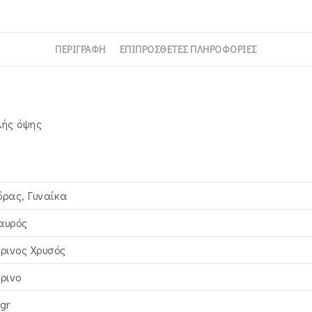
ΠΕΡΙΓΡΑΦΉ
ΕΠΙΠΡΌΣΘΕΤΕΣ ΠΛΗΡΟΦΟΡΊΕΣ
λής όψης
δρας, Γυναίκα
αυρός
τρινος Xρυσός
τρινο
gr