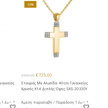
-23%
Original
Η
€
735.00
€
950.00
price
τρέχουσα
was:
τιμή
ναικείος
Σταυρός Με Αλυσίδα 40cm Γυναικείος
€950.00.
είναι:
€735.00.
Χρυσός Κ14 Διπλής Όψης SXS-20330Y
 1 έως 3
Άμεση παραλαβή / Παράδoση 1 έως 3