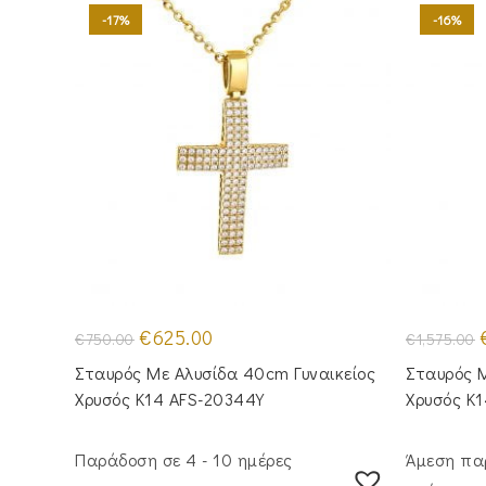
-17%
-16%
Original
Η
O
€
625.00
€
750.00
€
1,575.00
price
τρέχουσα
p
was:
τιμή
Σταυρός Με Αλυσίδα 40cm Γυναικείος
Σταυρός M
€750.00.
είναι:
€
€625.00.
Χρυσός Κ14 AFS-20344Y
Χρυσός Κ
Παράδοση σε 4 - 10 ημέρες
Άμεση πα