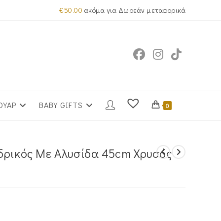
€
50.00
ακόμα για Δωρεάν μεταφορικά
ΟΥΑΡ
BABY GIFTS
0
δρικός Με Αλυσίδα 45cm Χρυσός
έχουσα
μή