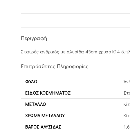
Περιγραφή
Σταυρός ανδρικός με αλυσίδα 45cm χρυσό Κ14 διπ
Επιπρόσθετες Πληροφορίες
ΦΎΛΟ
Άν
ΕΊΔΟΣ ΚΟΣΜΉΜΑΤΟΣ
Στ
ΜΈΤΑΛΛΟ
Κί
ΧΡΏΜΑ ΜΕΤΆΛΛΟΥ
Κί
ΒΆΡΟΣ ΑΛΥΣΊΔΑΣ
1.6