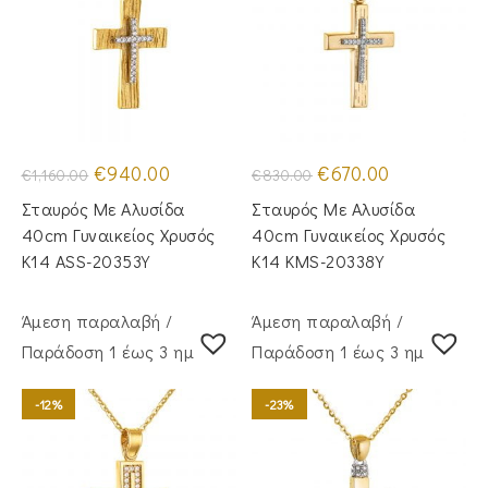
Original
Η
Original
Η
€
940.00
€
670.00
€
1,160.00
€
830.00
price
τρέχουσα
price
τρέχουσα
was:
τιμή
was:
τιμή
Σταυρός Με Αλυσίδα
Σταυρός Με Αλυσίδα
€1,160.00.
είναι:
€830.00.
είναι:
€940.00.
€670.00.
40cm Γυναικείος Χρυσός
40cm Γυναικείος Χρυσός
Κ14 ASS-20353Y
Κ14 KMS-20338Y
Άμεση παραλαβή /
Άμεση παραλαβή /
Παράδoση 1 έως 3 ημέρες
Παράδoση 1 έως 3 ημέρες
-12%
-23%