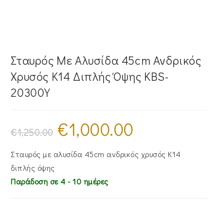
Σταυρός Με Αλυσίδα 45cm Ανδρικός
Χρυσός Κ14 Διπλής Όψης KBS-
20300Y
€
1,000.00
Original
Η
price
τρέχουσα
€
1,250.00
was:
τιμή
€1,250.00.
είναι:
€1,000.00.
Σταυρός με αλυσίδα 45cm ανδρικός χρυσός Κ14
διπλής όψης
Παράδοση σε 4 - 10 ημέρες