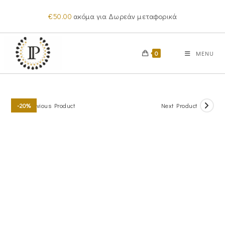
Skip
€
50.00
ακόμα για Δωρεάν μεταφορικά
to
content
0
MENU
Previous Product
Next Product
-20%