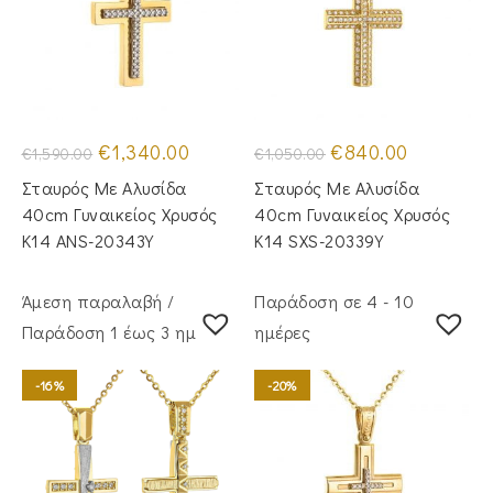
Original
Η
Original
Η
€
1,340.00
€
840.00
€
1,590.00
€
1,050.00
price
τρέχουσα
price
τρέχουσα
was:
τιμή
was:
τιμή
Σταυρός Με Αλυσίδα
Σταυρός Με Αλυσίδα
€1,590.00.
είναι:
€1,050.00.
είναι:
€1,340.00.
€840.00.
40cm Γυναικείος Χρυσός
40cm Γυναικείος Χρυσός
Κ14 ANS-20343Y
Κ14 SXS-20339Y
Άμεση παραλαβή /
Παράδοση σε 4 - 10
Παράδoση 1 έως 3 ημέρες
ημέρες
-16%
-20%