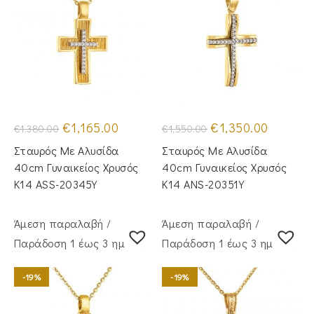
Original
Η
Original
Η
€
1,165.00
€
1,350.00
€
1,380.00
€
1,550.00
price
τρέχουσα
price
τρέχουσα
was:
τιμή
was:
τιμή
Σταυρός Mε Aλυσίδα
Σταυρός Με Αλυσίδα
€1,380.00.
είναι:
€1,550.00.
είναι:
€1,165.00.
€1,350.00
40cm Γυναικείος Χρυσός
40cm Γυναικείος Χρυσός
Κ14 ASS-20345Y
Κ14 ANS-20351Y
Άμεση παραλαβή /
Άμεση παραλαβή /
Παράδoση 1 έως 3 ημέρες
Παράδoση 1 έως 3 ημέρες
-19%
-19%