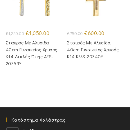
Original
Η
Original
Η
€
1,050.00
€
600.00
€
1,250.00
€
750.00
price
τρέχουσα
price
τρέχουσα
was:
τιμή
was:
τιμή
Σταυρός Με Αλυσίδα
Σταυρός Με Αλυσίδα
€1,250.00.
είναι:
€750.00.
είναι:
€1,050.00.
€600.00.
40cm Γυναικείος Χρυσός
40cm Γυναικείος Χρυσός
Κ14 Διπλής Όψης AFS-
Κ14 KMS-20340Y
20359Y
Κατάστημα Χαλάστρας