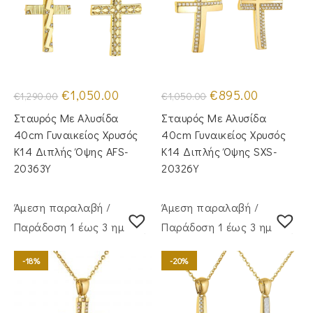
Original
Η
Original
Η
€
1,050.00
€
895.00
€
1,290.00
€
1,050.00
price
τρέχουσα
price
τρέχουσα
was:
τιμή
was:
τιμή
Σταυρός Mε Aλυσίδα
Σταυρός Με Αλυσίδα
€1,290.00.
είναι:
€1,050.00.
είναι:
€1,050.00.
€895.00.
40cm Γυναικείος Χρυσός
40cm Γυναικείος Χρυσός
Κ14 Διπλής Όψης AFS-
Κ14 Διπλής Όψης SXS-
20363Y
20326Y
Άμεση παραλαβή /
Άμεση παραλαβή /
Παράδoση 1 έως 3 ημέρες
Παράδoση 1 έως 3 ημέρες
-18%
-20%