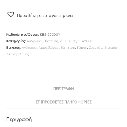
45cm
Ανδρικός
Προσθήκη στα αγαπημένα
Χρυσός
Κ14
Διπλής
Κωδικός προϊόντος:
KBS-20300Y
Όψης
Κατηγορίες:
Ανδρικός
,
Βάπτιση
,
έως 300€
,
ΣΤΑΥΡΟΣ
KBS-
Ετικέτες:
Ανδρικός
,
Αρραβώνας
,
Βάπτιση
,
Γάμος
,
Σταυρός
,
Σταυρός
20300Y
Διπλής Όψης
ποσότητα
ΠΕΡΙΓΡΑΦΉ
ΕΠΙΠΡΌΣΘΕΤΕΣ ΠΛΗΡΟΦΟΡΊΕΣ
Περιγραφή