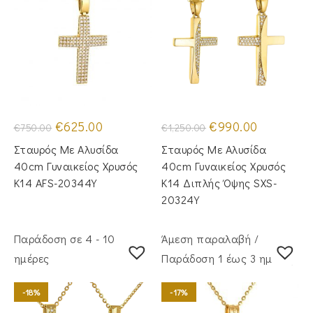
Original
Η
Original
Η
€
625.00
€
990.00
€
750.00
€
1,250.00
price
τρέχουσα
price
τρέχουσα
was:
τιμή
was:
τιμή
Σταυρός Με Αλυσίδα
Σταυρός Με Αλυσίδα
€750.00.
είναι:
€1,250.00.
είναι:
€625.00.
€990.00.
40cm Γυναικείος Χρυσός
40cm Γυναικείος Χρυσός
Κ14 AFS-20344Y
Κ14 Διπλής Όψης SXS-
20324Y
Παράδοση σε 4 - 10
Άμεση παραλαβή /
ημέρες
Παράδoση 1 έως 3 ημέρες
-18%
-17%