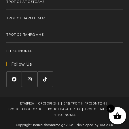
ΤΡΟΠΟΙ ΑΠΟΣΤΟΛΗΣ
p
l
p
i
l
c
ΤΡΟΠΟΙ ΠΑΡΑΓΓΕΛΙΑΣ
i
a
c
t
ΤΡΟΠΟΙ ΠΛΗΡΩΜΗΣ
a
i
t
o
i
n
ΕΠΙΚΟΙΝΩΝΙΑ
o
n
Follow Us
O
O
O
p
p
p
e
e
e
ΕΤΑΙΡΕΙΑ
ΟΡΟΙ ΧΡΗΣΗΣ
ΕΠΙΣΤΡΟΦΗ ΠΡΟΙΟΝΤΩΝ
n
n
n
0
ΤΡΟΠΟΙ ΑΠΟΣΤΟΛΗΣ
ΤΡΟΠΟΙ ΠΑΡΑΓΓΕΛΙΑΣ
ΤΡΟΠΟΙ ΠΛΗΡΩΜΗΣ
s
s
s
ΕΠΙΚΟΙΝΩΝΙΑ
i
i
i
Copyright Ioanniskosmima.gr 2026 - developed by
DMM.GR
n
n
n