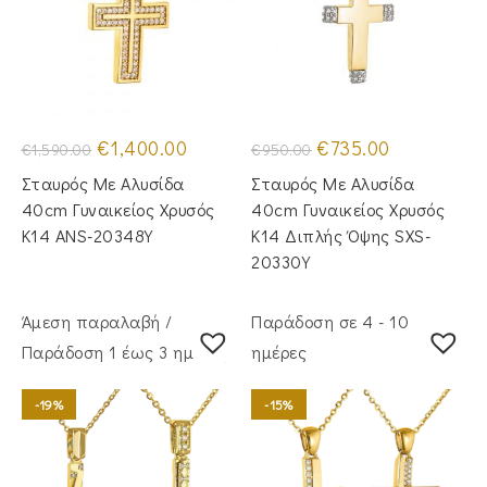
Original
Η
Original
Η
€
1,400.00
€
735.00
€
1,590.00
€
950.00
price
τρέχουσα
price
τρέχουσα
was:
τιμή
was:
τιμή
Σταυρός Με Αλυσίδα
Σταυρός Με Αλυσίδα
€1,590.00.
είναι:
€950.00.
είναι:
€1,400.00.
€735.00.
40cm Γυναικείος Χρυσός
40cm Γυναικείος Χρυσός
Κ14 ANS-20348Y
Κ14 Διπλής Όψης SXS-
20330Y
Άμεση παραλαβή /
Παράδοση σε 4 - 10
Παράδoση 1 έως 3 ημέρες
ημέρες
-19%
-15%