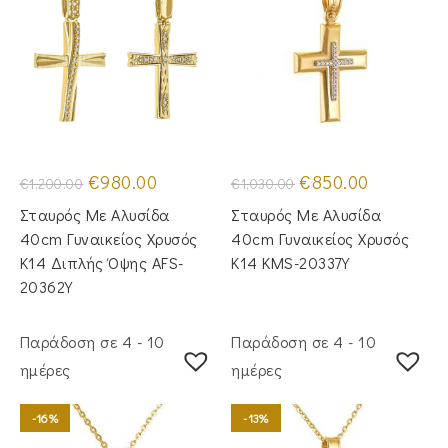
Original
Η
Original
Η
€
980.00
€
850.00
€
1,200.00
€
1,030.00
price
τρέχουσα
price
τρέχουσα
was:
τιμή
was:
τιμή
Σταυρός Mε Aλυσίδα
Σταυρός Με Αλυσίδα
€1,200.00.
είναι:
€1,030.00.
είναι:
€980.00.
€850.00.
40cm Γυναικείος Χρυσός
40cm Γυναικείος Χρυσός
Κ14 Διπλής Όψης AFS-
Κ14 KMS-20337Y
20362Y
Παράδοση σε 4 - 10
Παράδοση σε 4 - 10
ημέρες
ημέρες
-16%
-13%