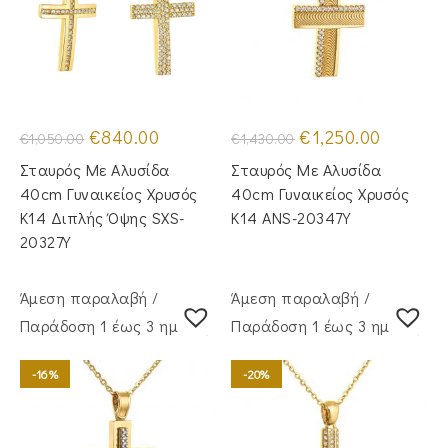
Original
Η
Original
Η
€
840.00
€
1,250.00
€
1,050.00
€
1,430.00
price
τρέχουσα
price
τρέχουσα
was:
τιμή
was:
τιμή
Σταυρός Με Αλυσίδα
Σταυρός Mε Aλυσίδα
€1,050.00.
είναι:
€1,430.00.
είναι:
€840.00.
€1,250.00.
40cm Γυναικείος Χρυσός
40cm Γυναικείος Χρυσός
Κ14 Διπλής Όψης SXS-
Κ14 ANS-20347Y
20327Y
Άμεση παραλαβή /
Άμεση παραλαβή /
Παράδoση 1 έως 3 ημέρες
Παράδoση 1 έως 3 ημέρες
-16%
-20%