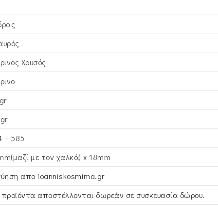
δρας
αυρός
τρινος Xρυσός
τρινο
gr
5gr
4 – 585
mm(μαζί με τον χαλκά) x 18mm
γύηση απο ioanniskosmima.gr
 προϊόντα αποστέλλονται δωρεάν σε συσκευασία δώρου.