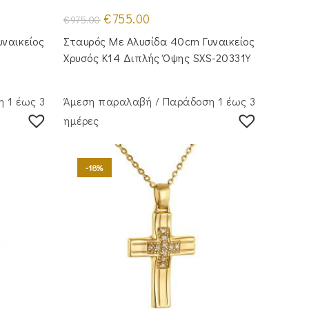
Original
Η
€
755.00
€
975.00
price
τρέχουσα
was:
τιμή
ναικείος
Σταυρός Με Αλυσίδα 40cm Γυναικείος
€975.00.
είναι:
€755.00.
Χρυσός Κ14 Διπλής Όψης SXS-20331Y
 1 έως 3
Άμεση παραλαβή / Παράδoση 1 έως 3
ημέρες
-18%