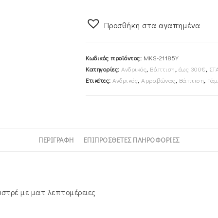
Αλυσίδα
45cm
Προσθήκη στα αγαπημένα
Χρυσός
Κ14
Λουστρέ
Κωδικός προϊόντος:
MKS-21185Y
Με
Κατηγορίες:
Ανδρικός
,
Βάπτιση
,
έως 300€
,
ΣΤ
Ματ
Ετικέτες:
Ανδρικός
,
Αρραβώνας
,
Βάπτιση
,
Γάμ
Λεπτομέρειες
MKS-
21185Y
ποσότητα
ΠΕΡΙΓΡΑΦΉ
ΕΠΙΠΡΌΣΘΕΤΕΣ ΠΛΗΡΟΦΟΡΊΕΣ
υστρέ με ματ λεπτομέρειες