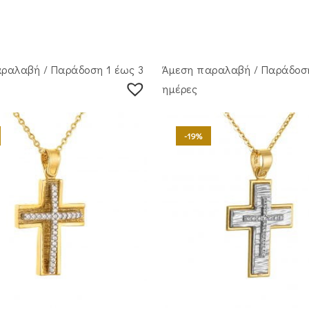
ραλαβή / Παράδoση 1 έως 3
Άμεση παραλαβή / Παράδoση
ημέρες
-19%