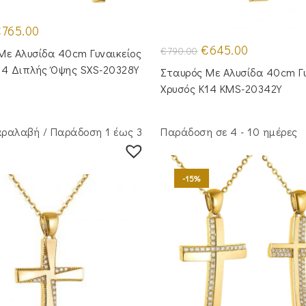
riginal
Η
€
765.00
rice
τρέχουσα
as:
τιμή
Original
Η
€
645.00
€
790.00
Με Αλυσίδα 40cm Γυναικείος
955.00.
είναι:
price
τρέχουσα
€765.00.
was:
τιμή
14 Διπλής Όψης SXS-20328Y
Σταυρός Με Αλυσίδα 40cm Γυ
€790.00.
είναι:
€645.00.
Χρυσός Κ14 KMS-20342Y
ραλαβή / Παράδoση 1 έως 3
Παράδοση σε 4 - 10 ημέρες
-15%