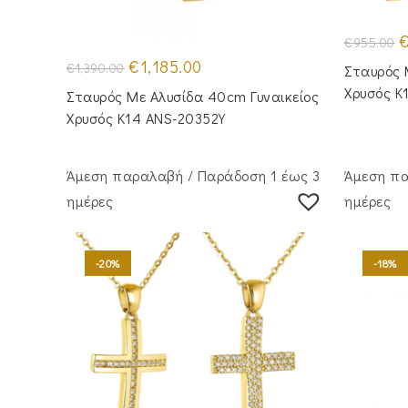
O
€
955.00
p
Original
Η
w
€
1,185.00
€
1,390.00
Σταυρός 
price
τρέχουσα
€
was:
τιμή
Χρυσός Κ
Σταυρός Με Αλυσίδα 40cm Γυναικείος
€1,390.00.
είναι:
€1,185.00.
Χρυσός Κ14 ANS-20352Y
Άμεση παραλαβή / Παράδoση 1 έως 3
Άμεση πα
ημέρες
ημέρες
-20%
-18%