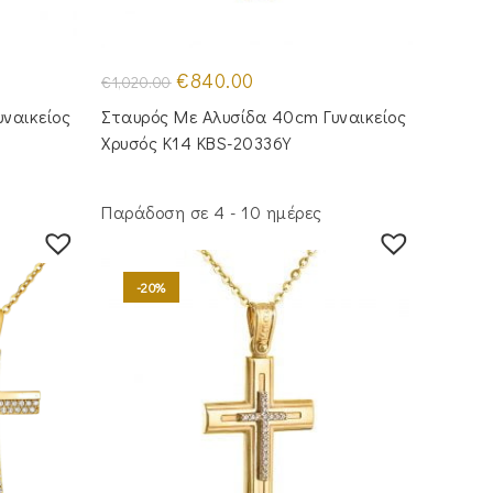
Original
Η
€
840.00
€
1,020.00
price
τρέχουσα
was:
τιμή
ναικείος
Σταυρός Mε Aλυσίδα 40cm Γυναικείος
€1,020.00.
είναι:
€840.00.
Χρυσός Κ14 KBS-20336Y
Παράδοση σε 4 - 10 ημέρες
-20%