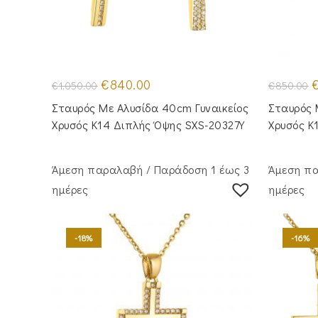
Original
Η
O
€
840.00
€
1,050.00
€
850.00
price
τρέχουσα
p
was:
τιμή
w
Σταυρός Με Αλυσίδα 40cm Γυναικείος
Σταυρός 
€1,050.00.
είναι:
€
€840.00.
Χρυσός Κ14 Διπλής Όψης SXS-20327Y
Χρυσός Κ
Άμεση παραλαβή / Παράδoση 1 έως 3
Άμεση πα
ημέρες
ημέρες
-18%
-16%