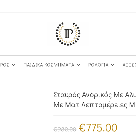
ΥΡΟΣ
ΠΑΙΔΙΚΑ ΚΟΣΜΗΜΑΤΑ
ΡΟΛΟΓΙΑ
ΑΞΕΣ
Σταυρός Ανδρικός Με Αλ
Με Ματ Λεπτομέρειες M
€
775.00
Original
Η
price
τρέχουσ
€
980.00
was:
τιμή