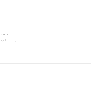
ΑΥΡΟΣ
ος
,
Σταυρός