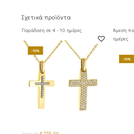
Σχετικά προϊόντα
Παράδοση σε 4 - 10 ημέρες
Άμεση πα
ημέρες
-16%
-16%
Original
Η
€
775.00