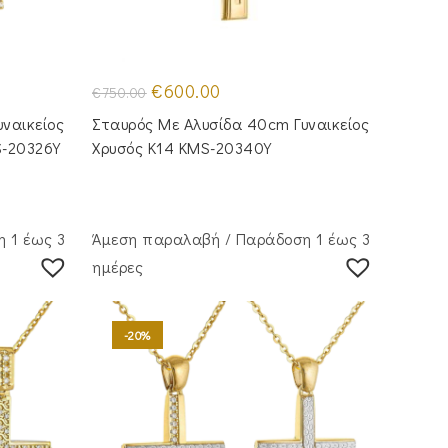
Original
Η
€
600.00
€
750.00
price
τρέχουσα
was:
τιμή
ναικείος
Σταυρός Με Αλυσίδα 40cm Γυναικείος
€750.00.
είναι:
€600.00.
S-20326Y
Χρυσός Κ14 KMS-20340Y
 1 έως 3
Άμεση παραλαβή / Παράδoση 1 έως 3
ημέρες
-20%