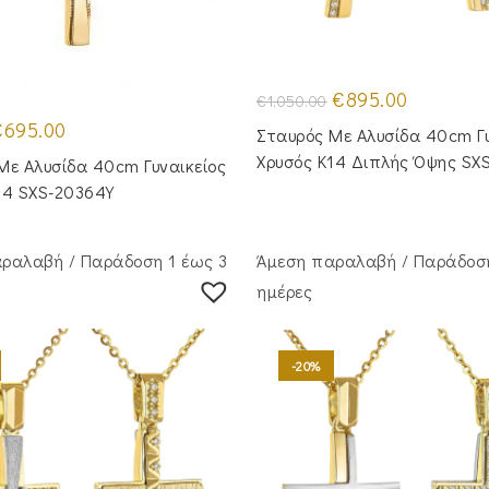
Original
Η
€
895.00
€
1,050.00
price
τρέχουσα
riginal
Η
was:
τιμή
€
695.00
Σταυρός Με Αλυσίδα 40cm Γυ
rice
τρέχουσα
€1,050.00.
είναι:
as:
τιμή
€895.00.
Χρυσός Κ14 Διπλής Όψης SX
Με Αλυσίδα 40cm Γυναικείος
850.00.
είναι:
€695.00.
14 SXS-20364Y
ραλαβή / Παράδoση 1 έως 3
Άμεση παραλαβή / Παράδoση
ημέρες
-20%