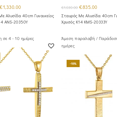
Original
Η
Original
Η
€
1,330.00
€
835.00
€
1,030.00
price
τρέχουσα
price
τρέχουσα
was:
τιμή
was:
τιμή
Mε Aλυσίδα 40cm Γυναικείος
Σταυρός Mε Aλυσίδα 40cm Γυ
€1,575.00.
είναι:
€1,030.00.
είναι:
€1,330.00.
€835.00.
14 ANS-20350Y
Χρυσός Κ14 KMS-20333Y
 σε 4 - 10 ημέρες
Άμεση παραλαβή / Παράδoση
ημέρες
-18%