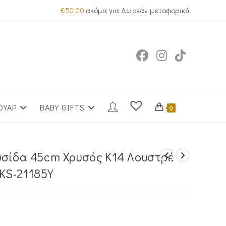
€
50.00
ακόμα για Δωρεάν μεταφορικά
ΟΥΑΡ
BABY GIFTS
0
υσίδα 45cm Χρυσός Κ14 Λουστρέ
KS-21185Y
α