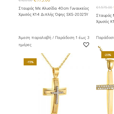
€
920.00
price
τρέχουσα
was:
τιμή
€
1,575.00
Σταυρός Με Αλυσίδα 40cm Γυναικείος
€920.00.
είναι:
€775.00.
Χρυσός Κ14 Διπλής Όψης SXS-20325Y
Σταυρός 
Χρυσός Κ
Άμεση παραλαβή / Παράδoση 1 έως 3
Παράδοση
ημέρες
-20%
-15%