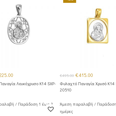
iginal
Η
Original
Η
225.00
€
415.00
€
495.00
ice
τρέχουσα
price
τρέχουσα
s:
τιμή
was:
τιμή
Παναγία Λευκόχρυσο Κ14 SXP-
Φυλαχτό Παναγία Χρυσό Κ14 
75.00.
είναι:
€495.00.
είναι:
€225.00.
€415.00.
20510
ραλαβή / Παράδoση 1 έως 3
Άμεση παραλαβή / Παράδoση
ημέρες