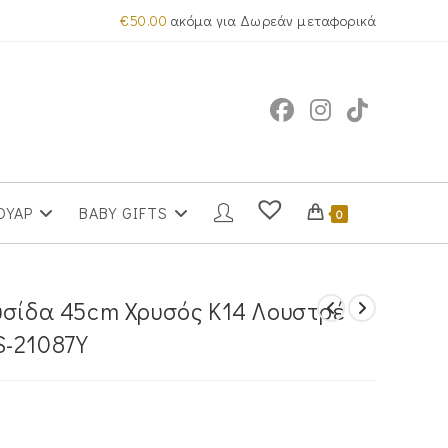
€
50.00
ακόμα για Δωρεάν μεταφορικά
ΟΥΑΡ
BABY GIFTS
0
υσίδα 45cm Χρυσός Κ14 Λουστρέ
S-21087Y
α