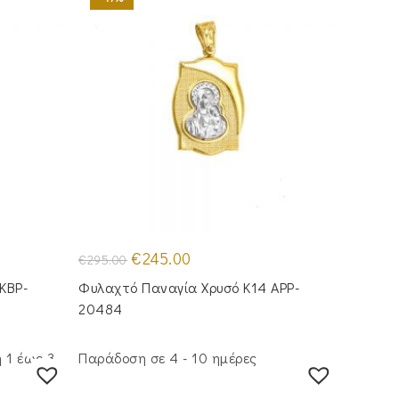
Original
Η
€
245.00
€
295.00
price
τρέχουσα
was:
τιμή
KBP-
Φυλαχτό Παναγία Χρυσό Κ14 APP-
€295.00.
είναι:
€245.00.
20484
 1 έως 3
Παράδοση σε 4 - 10 ημέρες