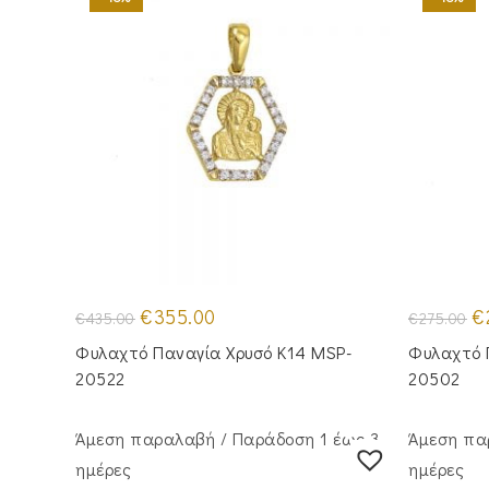
Original
Η
Or
€
355.00
€
€
435.00
€
275.00
price
τρέχουσα
pr
was:
τιμή
wa
Φυλαχτό Παναγία Χρυσό Κ14 MSP-
Φυλαχτό 
€435.00.
είναι:
€2
€355.00.
20522
20502
Άμεση παραλαβή / Παράδoση 1 έως 3
Άμεση πα
ημέρες
ημέρες