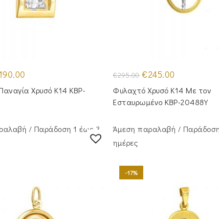
iginal
Η
Original
Η
190.00
€
245.00
€
295.00
ice
τρέχουσα
price
τρέχουσα
s:
τιμή
was:
τιμή
Παναγία Χρυσό Κ14 KBP-
Φυλαχτό Χρυσό Κ14 Με τον
35.00.
είναι:
€295.00.
είναι:
€190.00.
€245.00.
Εσταυρωμένο KBP-20488Y
ραλαβή / Παράδoση 1 έως 3
Άμεση παραλαβή / Παράδoση
ημέρες
-17%