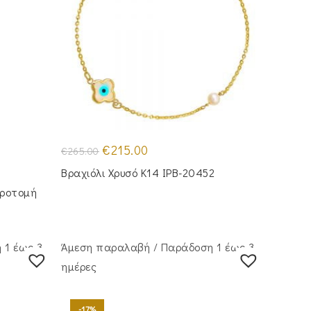
Original
Η
€
215.00
€
265.00
price
τρέχουσα
was:
τιμή
Βραχιόλι Χρυσό Κ14 IPB-20452
€265.00.
είναι:
€215.00.
Προτομή
 1 έως 3
Άμεση παραλαβή / Παράδoση 1 έως 3
ημέρες
-17%