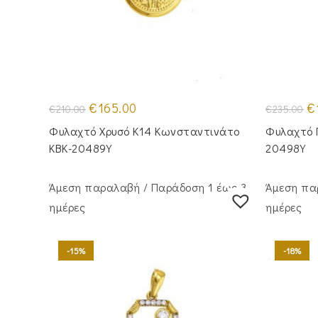
Original
Η
Or
€
165.00
€
€
210.00
€
235.00
price
τρέχουσα
pr
was:
τιμή
wa
Φυλαχτό Χρυσό Κ14 Κωνσταντινάτο
Φυλαχτό 
€210.00.
είναι:
€2
€165.00.
KBK-20489Y
20498Y
Άμεση παραλαβή / Παράδoση 1 έως 3
Άμεση πα
ημέρες
ημέρες
-15%
-18%