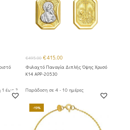
Original
Η
€
415.00
€
495.00
price
τρέχουσα
was:
τιμή
ριστό
Φυλαχτό Παναγία Διπλής Όψης Χρυσό
€495.00.
είναι:
€415.00.
Κ14 APP-20530
 1 έως 3
Παράδοση σε 4 - 10 ημέρες
-19%