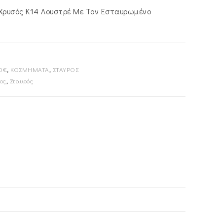
 Χρυσός Κ14 Λουστρέ Με Τον Εσταυρωμένο
0€
,
ΚΟΣΜΗΜΑΤΑ
,
ΣΤΑΥΡΟΣ
ος
,
Σταυρός