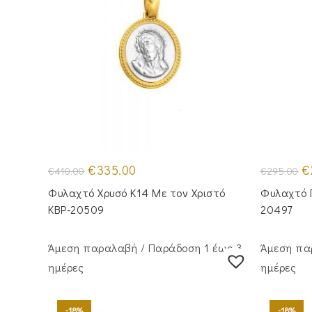
Original
Η
Or
€
335.00
€
€
410.00
€
295.00
price
τρέχουσα
pr
was:
τιμή
wa
Φυλαχτό Χρυσό Κ14 Με τον Χριστό
Φυλαχτό 
€410.00.
είναι:
€2
€335.00.
KBP-20509
20497
Άμεση παραλαβή / Παράδoση 1 έως 3
Άμεση πα
ημέρες
ημέρες
-18%
-18%