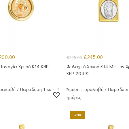
iginal
Η
Original
Η
200.00
€
245.00
€
295.00
ice
τρέχουσα
price
τρέχουσα
s:
τιμή
was:
τιμή
Παναγία Χρυσό Κ14 KBP-
Φυλαχτό Χρυσό Κ14 Με τον Χ
45.00.
είναι:
€295.00.
είναι:
€200.00.
€245.00.
KBP-20495
ραλαβή / Παράδoση 1 έως 3
Άμεση παραλαβή / Παράδoση
ημέρες
-20%