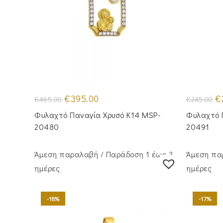
Original
Η
Or
€
395.00
€
€
465.00
€
245.00
price
τρέχουσα
pr
was:
τιμή
wa
Φυλαχτό Παναγία Χρυσό Κ14 MSP-
Φυλαχτό 
€465.00.
είναι:
€2
€395.00.
20480
20491
Άμεση παραλαβή / Παράδoση 1 έως 3
Άμεση πα
ημέρες
ημέρες
-18%
-17%