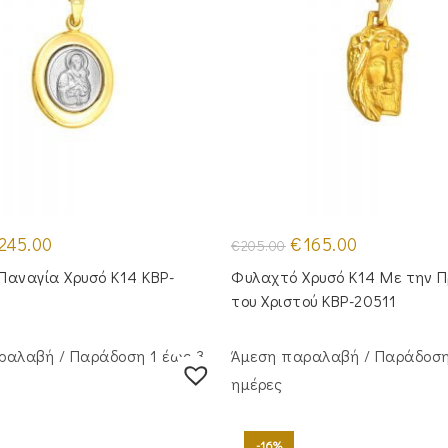
iginal
Η
Original
Η
245.00
€
165.00
€
205.00
ice
τρέχουσα
price
τρέχουσα
s:
τιμή
was:
τιμή
Παναγία Χρυσό Κ14 KBP-
Φυλαχτό Χρυσό Κ14 Με την 
95.00.
είναι:
€205.00.
είναι:
€245.00.
€165.00.
του Χριστού KBP-20511
ραλαβή / Παράδoση 1 έως 3
Άμεση παραλαβή / Παράδoση
ημέρες
-16%