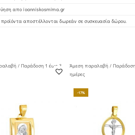
γύηση απο ioanniskosmima.gr
 προϊόντα αποστέλλονται δωρεάν σε συσκευασία δώρου.
ραλαβή / Παράδoση 1 έως 3
Άμεση παραλαβή / Παράδoση
ημέρες
-17%