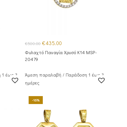
Original
Η
€
435.00
€
500.00
price
τρέχουσα
was:
τιμή
Φυλαχτό Παναγία Χρυσό Κ14 MSP-
€500.00.
είναι:
€435.00.
20479
 1 έως 3
Άμεση παραλαβή / Παράδoση 1 έως 3
ημέρες
-16%