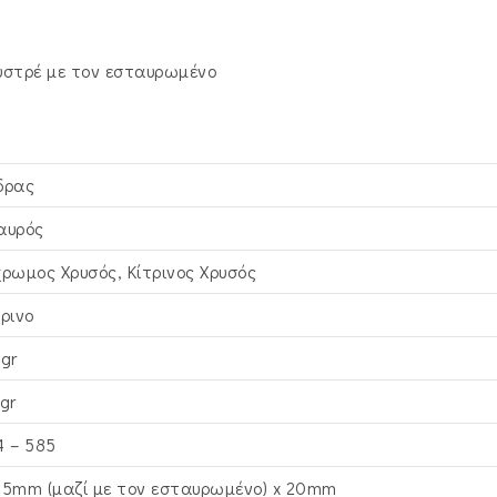
υστρέ με τον εσταυρωμένο
δρας
αυρός
χρωμος Χρυσός, Κίτρινος Xρυσός
τρινο
5gr
gr
4 – 585
,5mm (μαζί με τον εσταυρωμένο) x 20mm