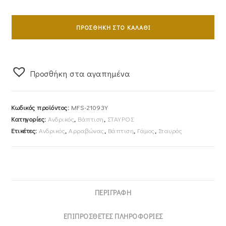
Σταυρός
Ανδρικός
ΠΡΟΣΘΉΚΗ ΣΤΟ ΚΑΛΆΘΙ
Με
Αλυσίδα
45cm
Προσθήκη στα αγαπημένα
Χρυσός
Κ14
Ματ
Κωδικός προϊόντος:
MFS-21093Y
Με
Κατηγορίες:
Ανδρικός
,
Βάπτιση
,
ΣΤΑΥΡΟΣ
Ένθετους
Ετικέτες:
Ανδρικός
,
Αρραβώνας
,
Βάπτιση
,
Γάμος
,
Σταυρός
Λουστρέ
Ενωμένους
Σταυρούς
MFS-
21093Y
ΠΕΡΙΓΡΑΦΉ
ποσότητα
ΕΠΙΠΡΌΣΘΕΤΕΣ ΠΛΗΡΟΦΟΡΊΕΣ