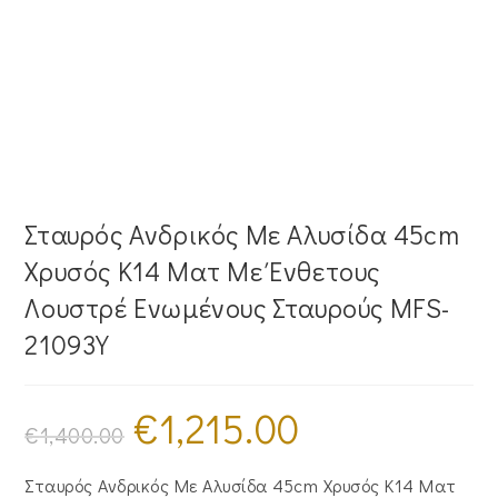
Σταυρός Ανδρικός Με Αλυσίδα 45cm
Χρυσός Κ14 Ματ Με Ένθετους
Λουστρέ Ενωμένους Σταυρούς MFS-
21093Y
€
1,215.00
Original
Η
price
τρέχουσα
€
1,400.00
was:
τιμή
€1,400.00.
είναι:
€1,215.00.
Σταυρός Ανδρικός Με Αλυσίδα 45cm Χρυσός Κ14 Ματ