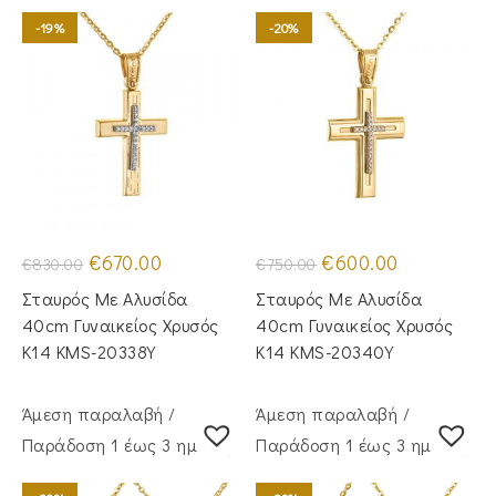
-19%
-20%
Original
Η
Original
Η
€
670.00
€
600.00
€
830.00
€
750.00
price
τρέχουσα
price
τρέχουσα
was:
τιμή
was:
τιμή
Σταυρός Με Αλυσίδα
Σταυρός Με Αλυσίδα
€830.00.
είναι:
€750.00.
είναι:
€670.00.
€600.00.
40cm Γυναικείος Χρυσός
40cm Γυναικείος Χρυσός
Κ14 KMS-20338Y
Κ14 KMS-20340Y
Άμεση παραλαβή /
Άμεση παραλαβή /
Παράδoση 1 έως 3 ημέρες
Παράδoση 1 έως 3 ημέρες