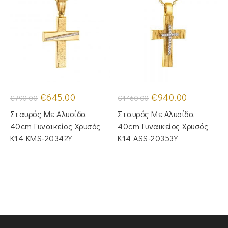
Original
Η
Original
Η
€
645.00
€
940.00
€
790.00
€
1,160.00
price
τρέχουσα
price
τρέχουσα
was:
τιμή
was:
τιμή
Σταυρός Με Αλυσίδα
Σταυρός Με Αλυσίδα
€790.00.
είναι:
€1,160.00.
είναι:
€645.00.
€940.00.
40cm Γυναικείος Χρυσός
40cm Γυναικείος Χρυσός
Κ14 KMS-20342Y
Κ14 ASS-20353Y