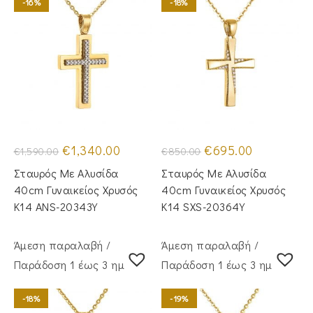
-16%
-18%
Original
Η
Original
Η
€
1,340.00
€
695.00
€
1,590.00
€
850.00
price
τρέχουσα
price
τρέχουσα
was:
τιμή
was:
τιμή
Σταυρός Με Αλυσίδα
Σταυρός Με Αλυσίδα
€1,590.00.
είναι:
€850.00.
είναι:
€1,340.00.
€695.00.
40cm Γυναικείος Χρυσός
40cm Γυναικείος Χρυσός
Κ14 ANS-20343Y
Κ14 SXS-20364Y
Άμεση παραλαβή /
Άμεση παραλαβή /
Παράδoση 1 έως 3 ημέρες
Παράδoση 1 έως 3 ημέρες
-18%
-19%