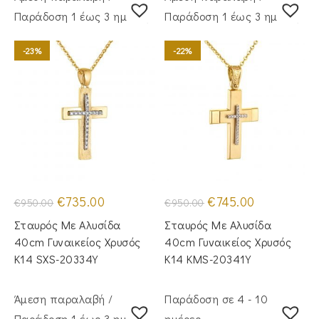
Παράδoση 1 έως 3 ημέρες
Παράδoση 1 έως 3 ημέρες
-23%
-22%
Original
Η
Original
Η
€
735.00
€
745.00
€
950.00
€
950.00
price
τρέχουσα
price
τρέχουσα
was:
τιμή
was:
τιμή
Σταυρός Mε Aλυσίδα
Σταυρός Με Αλυσίδα
€950.00.
είναι:
€950.00.
είναι:
€735.00.
€745.00.
40cm Γυναικείος Χρυσός
40cm Γυναικείος Χρυσός
Κ14 SXS-20334Y
Κ14 KMS-20341Y
Άμεση παραλαβή /
Παράδοση σε 4 - 10
Παράδoση 1 έως 3 ημέρες
ημέρες