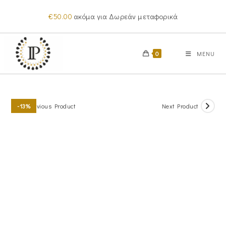
Skip
€
50.00
ακόμα για Δωρεάν μεταφορικά
to
content
0
MENU
Previous Product
Next Product
-13%