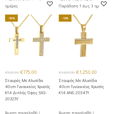
ημέρες
Παράδoση 1 έως 3 ημέρες
-16%
-13%
Original
Η
Original
Η
€
775.00
€
1,250.00
€
920.00
€
1,430.00
price
τρέχουσα
price
τρέχουσα
was:
τιμή
was:
τιμή
Σταυρός Με Αλυσίδα
Σταυρός Mε Aλυσίδα
€920.00.
είναι:
€1,430.00.
είναι:
€775.00.
€1,250.00.
40cm Γυναικείος Χρυσός
40cm Γυναικείος Χρυσός
Κ14 Διπλής Όψης SXS-
Κ14 ANS-20347Y
20325Y
Άμεση παραλαβή /
Άμεση παραλαβή /