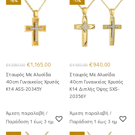
-16%
-17%
Original
Η
Original
Η
€
1,165.00
€
940.00
€
1,380.00
€
1,130.00
price
τρέχουσα
price
τρέχουσα
was:
τιμή
was:
τιμή
Σταυρός Mε Aλυσίδα
Σταυρός Με Αλυσίδα
€1,380.00.
είναι:
€1,130.00.
είναι:
€1,165.00.
€940.00.
40cm Γυναικείος Χρυσός
40cm Γυναικείος Χρυσός
Κ14 ASS-20345Y
Κ14 Διπλής Όψης SXS-
20356Y
Άμεση παραλαβή /
Άμεση παραλαβή /
Παράδoση 1 έως 3 ημέρες
Παράδoση 1 έως 3 ημέρες