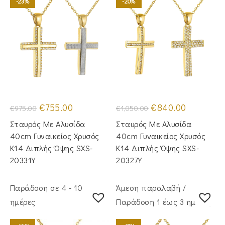
-23%
-20%
Original
Η
Original
Η
€
755.00
€
840.00
€
975.00
€
1,050.00
price
τρέχουσα
price
τρέχουσα
was:
τιμή
was:
τιμή
Σταυρός Με Αλυσίδα
Σταυρός Με Αλυσίδα
€975.00.
είναι:
€1,050.00.
είναι:
€755.00.
€840.00.
40cm Γυναικείος Χρυσός
40cm Γυναικείος Χρυσός
Κ14 Διπλής Όψης SXS-
Κ14 Διπλής Όψης SXS-
20331Y
20327Y
Παράδοση σε 4 - 10
Άμεση παραλαβή /
ημέρες
Παράδoση 1 έως 3 ημέρες