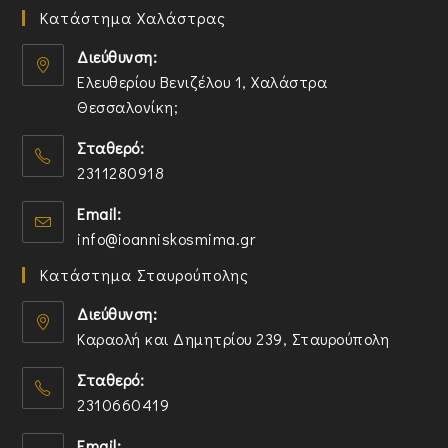
Κατάστημα Χαλάστρας
Διεύθυνση:
Ελευθερίου Βενιζέλου 1, Χαλάστρα
Θεσσαλονίκη;
O
Σταθερό:
p
2311280918
e
n
O
Email:
s
p
O
info@ioanniskosmima.gr
i
e
p
n
n
Κατάστημα Σταυρούπολης
e
a
s
n
n
i
Διεύθυνση:
s
e
n
Καραολή και Δημητρίου 239, Σταυρούπολη
i
w
y
O
n
t
o
Σταθερό:
p
y
a
u
2310660419
e
o
b
r
n
O
u
a
Email: